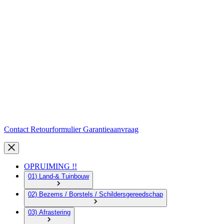
Contact
Retourformulier
Garantieaanvraag
OPRUIMING !!
01) Land-& Tuinbouw
02) Bezems / Borstels / Schildersgereedschap
03) Afrastering