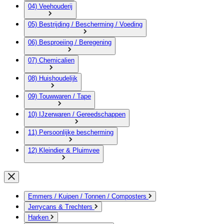
04) Veehouderij
05) Bestrijding / Bescherming / Voeding
06) Besproeiing / Beregening
07) Chemicalien
08) Huishoudelijk
09) Touwwaren / Tape
10) IJzerwaren / Gereedschappen
11) Persoonlijke bescherming
12) Kleindier & Pluimvee
Emmers / Kuipen / Tonnen / Composters
Jerrycans & Trechters
Harken