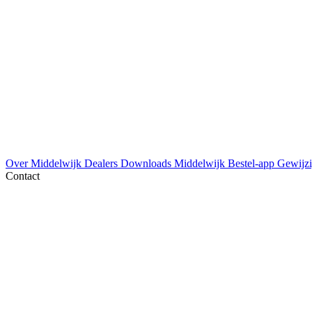
Over Middelwijk
Dealers
Downloads
Middelwijk Bestel-app
Gewijzi
Contact