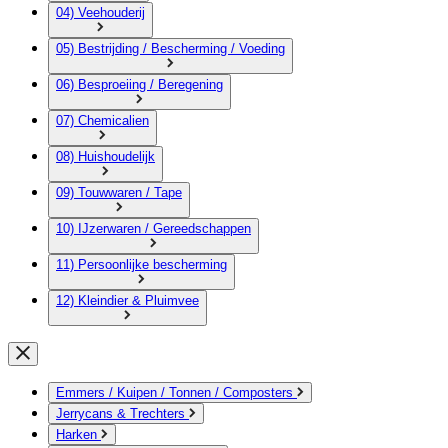
04) Veehouderij
05) Bestrijding / Bescherming / Voeding
06) Besproeiing / Beregening
07) Chemicalien
08) Huishoudelijk
09) Touwwaren / Tape
10) IJzerwaren / Gereedschappen
11) Persoonlijke bescherming
12) Kleindier & Pluimvee
Emmers / Kuipen / Tonnen / Composters
Jerrycans & Trechters
Harken