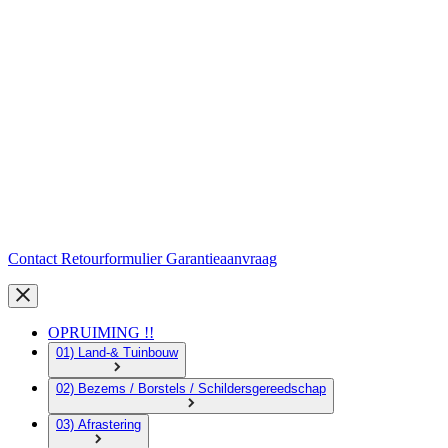
Contact
Retourformulier
Garantieaanvraag
OPRUIMING !!
01) Land-& Tuinbouw
02) Bezems / Borstels / Schildersgereedschap
03) Afrastering