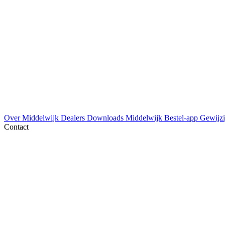
Over Middelwijk
Dealers
Downloads
Middelwijk Bestel-app
Gewijzi
Contact