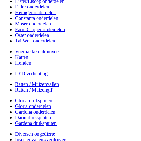
Lister/Liscop onderdelen
Eider onderdelen
Heiniger onderdelen
Constanta onderdelen
Moser onderdelen
Farm Clipper onderdelen
Oster onderdelen
TailWell onderdelen
Voerbakken pluimvee
Katten
Honden
LED verlichting
Ratten / Muizenvallen
Ratten / Muizengif
Gloria drukspuiten
Gloria onderdelen
Gardena onderdelen
Dario drukspuiten
Gardena drukspuiten
Diversen ongedierte
Insectenvallen-/verdrijvers