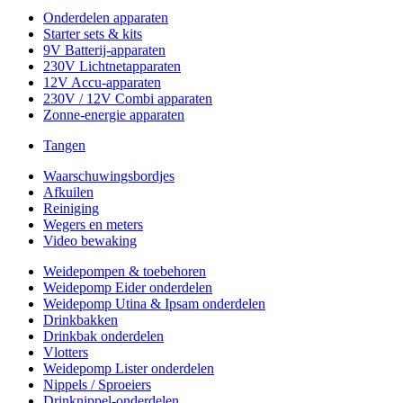
Onderdelen apparaten
Starter sets & kits
9V Batterij-apparaten
230V Lichtnetapparaten
12V Accu-apparaten
230V / 12V Combi apparaten
Zonne-energie apparaten
Tangen
Waarschuwingsbordjes
Afkuilen
Reiniging
Wegers en meters
Video bewaking
Weidepompen & toebehoren
Weidepomp Eider onderdelen
Weidepomp Utina & Ipsam onderdelen
Drinkbakken
Drinkbak onderdelen
Vlotters
Weidepomp Lister onderdelen
Nippels / Sproeiers
Drinknippel-onderdelen