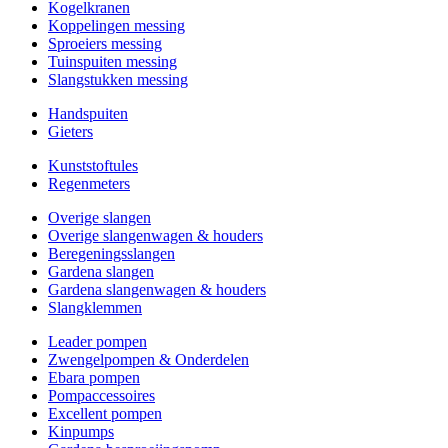
Kogelkranen
Koppelingen messing
Sproeiers messing
Tuinspuiten messing
Slangstukken messing
Handspuiten
Gieters
Kunststoftules
Regenmeters
Overige slangen
Overige slangenwagen & houders
Beregeningsslangen
Gardena slangen
Gardena slangenwagen & houders
Slangklemmen
Leader pompen
Zwengelpompen & Onderdelen
Ebara pompen
Pompaccessoires
Excellent pompen
Kinpumps