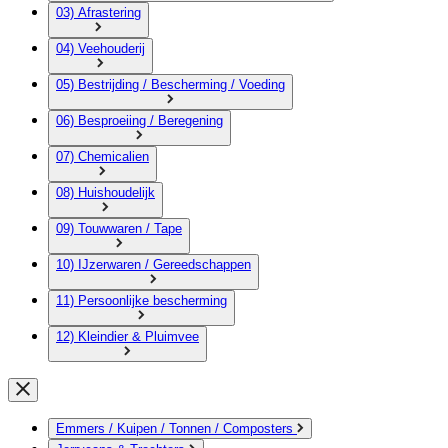
03) Afrastering
04) Veehouderij
05) Bestrijding / Bescherming / Voeding
06) Besproeiing / Beregening
07) Chemicalien
08) Huishoudelijk
09) Touwwaren / Tape
10) IJzerwaren / Gereedschappen
11) Persoonlijke bescherming
12) Kleindier & Pluimvee
Emmers / Kuipen / Tonnen / Composters