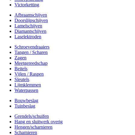
Victorketting
Afbraamschijven
Doorslijpschijven
Lamelschijven
Diamantschijven
Laselektroden
Schroevendraaiers
Tangen / Scharen
Zagen
Meetgereedschap
Beitels
Vijlen / Raspen
Sleutels
Lijmklemmen
Waterpassen
Bouwbeslag
Tuinbeslag
Grendels/schuifen
Hang en sluitwerk overig
Hengen/scharnieren
Scharnieren