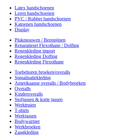
Latex handschoenen
Leren handschoenen
PVC / Rubber handschoenen
Katoenen handschoenen
Display
Plukmouwen / Beenpijpen
Reparatieset Flexothane / Dolfing
Regenkleding import
Regenkleding Dolfing
Regenkleding Flexothane
Toebehoren broeken/overalls
Signalisatiekleding
Amerikaanse overalls / Bodybroeken
Overalls
Kinderoveralls
Stofjassen & korte jassen
Werktruien
T-shirts
Werkjassen
Bodywarmer
Werkbroeken
Zaagkleding