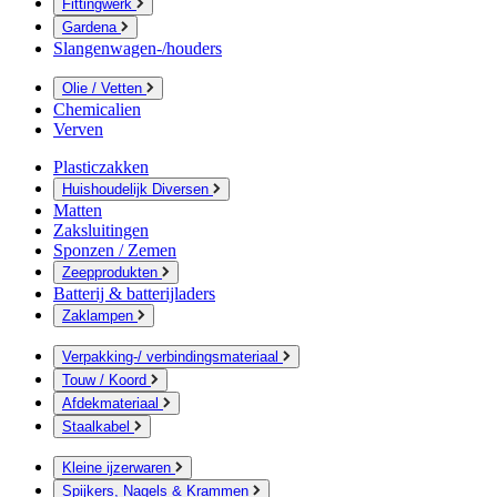
Fittingwerk
Gardena
Slangenwagen-/houders
Olie / Vetten
Chemicalien
Verven
Plasticzakken
Huishoudelijk Diversen
Matten
Zaksluitingen
Sponzen / Zemen
Zeepprodukten
Batterij & batterijladers
Zaklampen
Verpakking-/ verbindingsmateriaal
Touw / Koord
Afdekmateriaal
Staalkabel
Kleine ijzerwaren
Spijkers, Nagels & Krammen