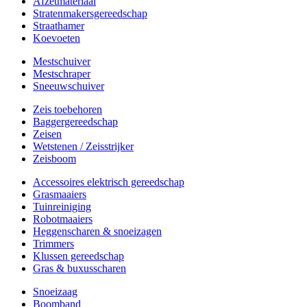
Afzetmateriaal
Stratenmakersgereedschap
Straathamer
Koevoeten
Mestschuiver
Mestschraper
Sneeuwschuiver
Zeis toebehoren
Baggergereedschap
Zeisen
Wetstenen / Zeisstrijker
Zeisboom
Accessoires elektrisch gereedschap
Grasmaaiers
Tuinreiniging
Robotmaaiers
Heggenscharen & snoeizagen
Trimmers
Klussen gereedschap
Gras & buxusscharen
Snoeizaag
Boomband