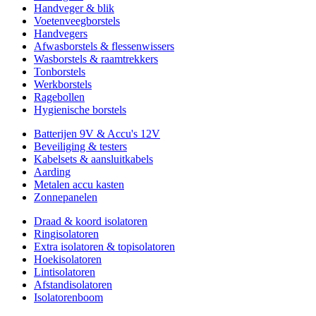
Handveger & blik
Voetenveegborstels
Handvegers
Afwasborstels & flessenwissers
Wasborstels & raamtrekkers
Tonborstels
Werkborstels
Ragebollen
Hygienische borstels
Batterijen 9V & Accu's 12V
Beveiliging & testers
Kabelsets & aansluitkabels
Aarding
Metalen accu kasten
Zonnepanelen
Draad & koord isolatoren
Ringisolatoren
Extra isolatoren & topisolatoren
Hoekisolatoren
Lintisolatoren
Afstandisolatoren
Isolatorenboom