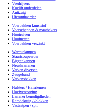
Veedrijvers
Koelift onderdelen
Antizuig
Uieronthaarder
Voerbakken kunststof
Voerscheppen & maatbekers
Hooiruiven
Hooinetten
Voerbakken verzinkt
Warmtelampen
Staartcoupeerder
Biggenkappen
Neuskrammen
Varken diversen
Zeugeband
Varkensbakken
Halsters / Halsriemen
Hoefverzorging
Lammer benodigdheden
Ramdektuig / -blokken
Vastzetpen / spit