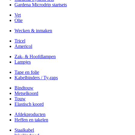
Gardena Microdrip startsets
Vet
Olie
Wecken & inmaken
Tricel
Americol
Zak- & Hoofdlampen
Lampjes
Tape en folie
Kabelbinders / Ty-raps
Bindtouw
Metselkoord
Touw
Elastisch koord
Afdekproducten
Heffen en takelen
Staalkabel