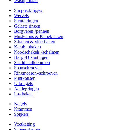
Waslijndraad
Simplexknipjes
Wervels
Sleutelringen
Gelaste ringen
Borgveren-/pennen
Musketons & Paniekhaken
S-haken & vleeshaken
Karabijnhaken
Noodschakels-/schalmen
Harp-/D-sluitingen
Staaldraadklemmen
Spanschroeven
Ringmoeren-/schroeven
Puntkousen
U-beugels
Aanlegringen
Lasthaken
Nagels
Krammen
Spijkers
Voetketting
Scheepsketting