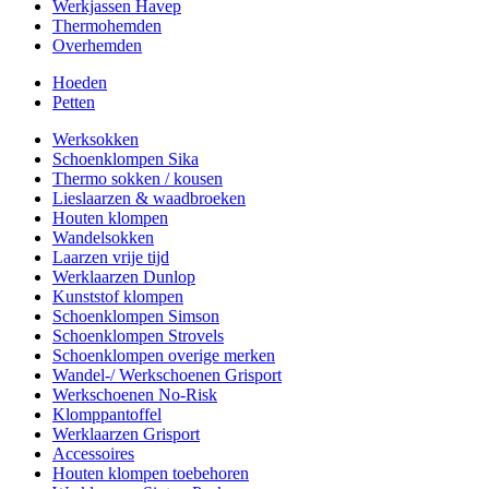
Werkjassen Havep
Thermohemden
Overhemden
Hoeden
Petten
Werksokken
Schoenklompen Sika
Thermo sokken / kousen
Lieslaarzen & waadbroeken
Houten klompen
Wandelsokken
Laarzen vrije tijd
Werklaarzen Dunlop
Kunststof klompen
Schoenklompen Simson
Schoenklompen Strovels
Schoenklompen overige merken
Wandel-/ Werkschoenen Grisport
Werkschoenen No-Risk
Klomppantoffel
Werklaarzen Grisport
Accessoires
Houten klompen toebehoren