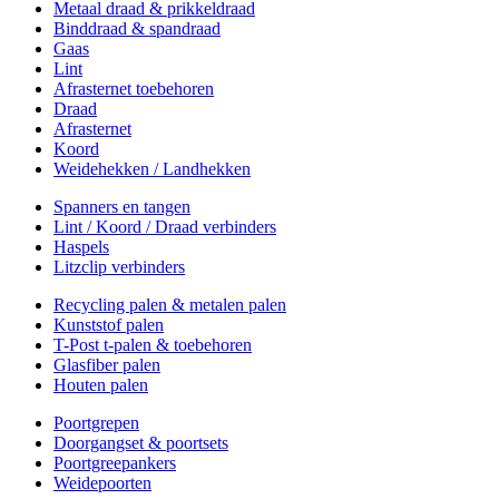
Metaal draad & prikkeldraad
Binddraad & spandraad
Gaas
Lint
Afrasternet toebehoren
Draad
Afrasternet
Koord
Weidehekken / Landhekken
Spanners en tangen
Lint / Koord / Draad verbinders
Haspels
Litzclip verbinders
Recycling palen & metalen palen
Kunststof palen
T-Post t-palen & toebehoren
Glasfiber palen
Houten palen
Poortgrepen
Doorgangset & poortsets
Poortgreepankers
Weidepoorten