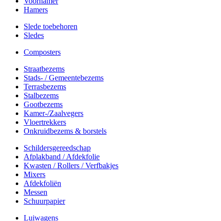
Voorhamer
Hamers
Slede toebehoren
Sledes
Composters
Straatbezems
Stads- / Gemeentebezems
Terrasbezems
Stalbezems
Gootbezems
Kamer-/Zaalvegers
Vloertrekkers
Onkruidbezems & borstels
Schildersgereedschap
Afplakband / Afdekfolie
Kwasten / Rollers / Verfbakjes
Mixers
Afdekfoliën
Messen
Schuurpapier
Luiwagens