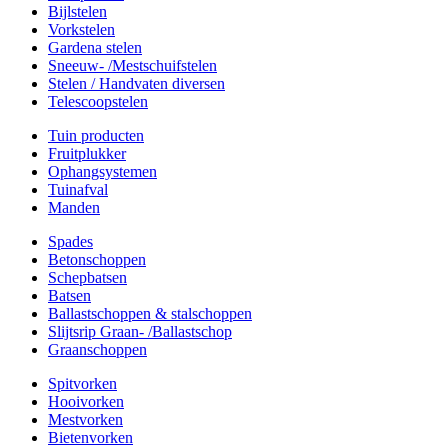
Bijlstelen
Vorkstelen
Gardena stelen
Sneeuw- /Mestschuifstelen
Stelen / Handvaten diversen
Telescoopstelen
Tuin producten
Fruitplukker
Ophangsystemen
Tuinafval
Manden
Spades
Betonschoppen
Schepbatsen
Batsen
Ballastschoppen & stalschoppen
Slijtsrip Graan- /Ballastschop
Graanschoppen
Spitvorken
Hooivorken
Mestvorken
Bietenvorken