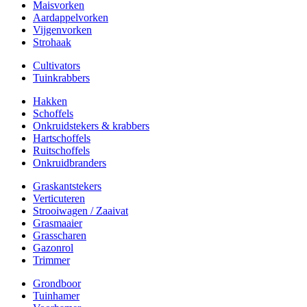
Maisvorken
Aardappelvorken
Vijgenvorken
Strohaak
Cultivators
Tuinkrabbers
Hakken
Schoffels
Onkruidstekers & krabbers
Hartschoffels
Ruitschoffels
Onkruidbranders
Graskantstekers
Verticuteren
Strooiwagen / Zaaivat
Grasmaaier
Grasscharen
Gazonrol
Trimmer
Grondboor
Tuinhamer