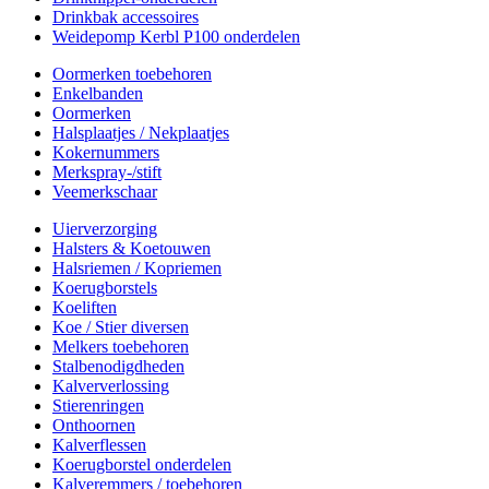
Drinkbak accessoires
Weidepomp Kerbl P100 onderdelen
Oormerken toebehoren
Enkelbanden
Oormerken
Halsplaatjes / Nekplaatjes
Kokernummers
Merkspray-/stift
Veemerkschaar
Uierverzorging
Halsters & Koetouwen
Halsriemen / Kopriemen
Koerugborstels
Koeliften
Koe / Stier diversen
Melkers toebehoren
Stalbenodigdheden
Kalververlossing
Stierenringen
Onthoornen
Kalverflessen
Koerugborstel onderdelen
Kalveremmers / toebehoren