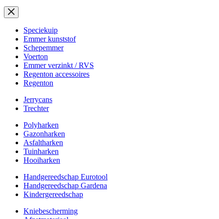
Speciekuip
Emmer kunststof
Schepemmer
Voerton
Emmer verzinkt / RVS
Regenton accessoires
Regenton
Jerrycans
Trechter
Polyharken
Gazonharken
Asfaltharken
Tuinharken
Hooiharken
Handgereedschap Eurotool
Handgereedschap Gardena
Kindergereedschap
Kniebescherming