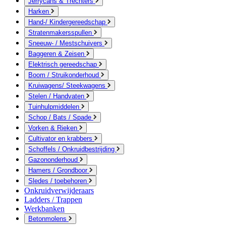
Jerrycans & Trechters
Harken
Hand-/ Kindergereedschap
Stratenmakersspullen
Sneeuw- / Mestschuivers
Baggeren & Zeisen
Elektrisch gereedschap
Boom / Struikonderhoud
Kruiwagens/ Steekwagens
Stelen / Handvaten
Tuinhulpmiddelen
Schop / Bats / Spade
Vorken & Rieken
Cultivator en krabbers
Schoffels / Onkruidbestrijding
Gazononderhoud
Hamers / Grondboor
Sledes / toebehoren
Onkruidverwijderaars
Ladders / Trappen
Werkbanken
Betonmolens