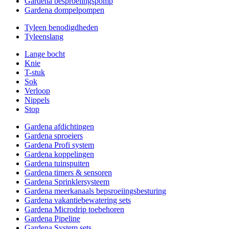
Gardena besproeiingspomp
Gardena dompelpompen
Tyleen benodigdheden
Tyleenslang
Lange bocht
Knie
T-stuk
Sok
Verloop
Nippels
Stop
Gardena afdichtingen
Gardena sproeiers
Gardena Profi system
Gardena koppelingen
Gardena tuinspuiten
Gardena timers & sensoren
Gardena Sprinklersysteem
Gardena meerkanaals bepsroeiingsbesturing
Gardena vakantiebewatering sets
Gardena Microdrip toebehoren
Gardena Pipeline
Gardena System sets