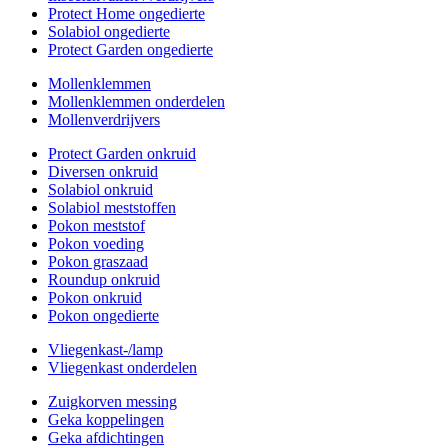
Protect Home ongedierte
Solabiol ongedierte
Protect Garden ongedierte
Mollenklemmen
Mollenklemmen onderdelen
Mollenverdrijvers
Protect Garden onkruid
Diversen onkruid
Solabiol onkruid
Solabiol meststoffen
Pokon meststof
Pokon voeding
Pokon graszaad
Roundup onkruid
Pokon onkruid
Pokon ongedierte
Vliegenkast-/lamp
Vliegenkast onderdelen
Zuigkorven messing
Geka koppelingen
Geka afdichtingen