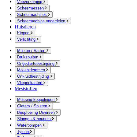
Veeverzorging
Scheermessen
Scheermachines
Scheermachine onderdelen
Huisdieren
Kippen
Verlichting
Muizen / Ratten
Drukspuiten
Ongediertebestrijding
Mollenklemmen
Onkruidbestrijding
Vliegenkasten
Meststoffen
Messing koppelingen
Gieters / Spuiten
Besproeiing Diversen
Slangen & houders
Waterpompen
Tyleen