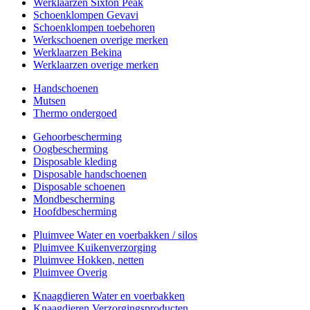
Werklaarzen Sixton Peak
Schoenklompen Gevavi
Schoenklompen toebehoren
Werkschoenen overige merken
Werklaarzen Bekina
Werklaarzen overige merken
Handschoenen
Mutsen
Thermo ondergoed
Gehoorbescherming
Oogbescherming
Disposable kleding
Disposable handschoenen
Disposable schoenen
Mondbescherming
Hoofdbescherming
Pluimvee Water en voerbakken / silos
Pluimvee Kuikenverzorging
Pluimvee Hokken, netten
Pluimvee Overig
Knaagdieren Water en voerbakken
Knaagdieren Verzorgingsproducten