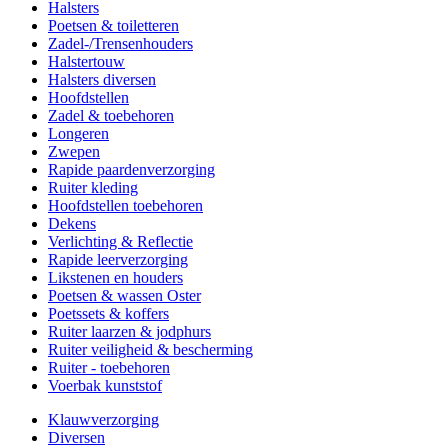
Halsters
Poetsen & toiletteren
Zadel-/Trensenhouders
Halstertouw
Halsters diversen
Hoofdstellen
Zadel & toebehoren
Longeren
Zwepen
Rapide paardenverzorging
Ruiter kleding
Hoofdstellen toebehoren
Dekens
Verlichting & Reflectie
Rapide leerverzorging
Likstenen en houders
Poetsen & wassen Oster
Poetssets & koffers
Ruiter laarzen & jodphurs
Ruiter veiligheid & bescherming
Ruiter - toebehoren
Voerbak kunststof
Klauwverzorging
Diversen