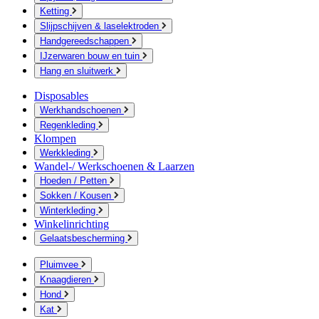
Ketting
Slijpschijven & laselektroden
Handgereedschappen
IJzerwaren bouw en tuin
Hang en sluitwerk
Disposables
Werkhandschoenen
Regenkleding
Klompen
Werkkleding
Wandel-/ Werkschoenen & Laarzen
Hoeden / Petten
Sokken / Kousen
Winterkleding
Winkelinrichting
Gelaatsbescherming
Pluimvee
Knaagdieren
Hond
Kat