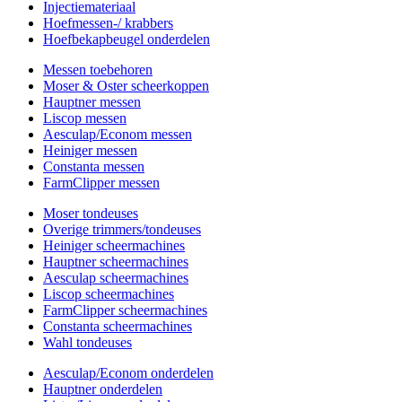
Injectiemateriaal
Hoefmessen-/ krabbers
Hoefbekapbeugel onderdelen
Messen toebehoren
Moser & Oster scheerkoppen
Hauptner messen
Liscop messen
Aesculap/Econom messen
Heiniger messen
Constanta messen
FarmClipper messen
Moser tondeuses
Overige trimmers/tondeuses
Heiniger scheermachines
Hauptner scheermachines
Aesculap scheermachines
Liscop scheermachines
FarmClipper scheermachines
Constanta scheermachines
Wahl tondeuses
Aesculap/Econom onderdelen
Hauptner onderdelen