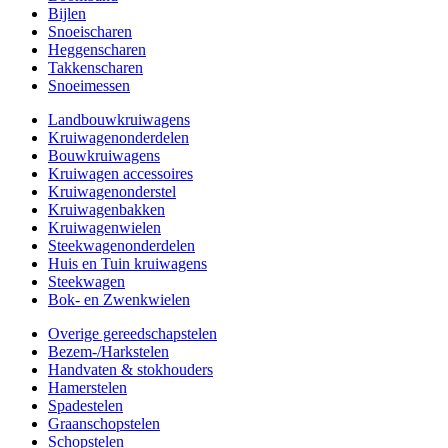
Bijlen
Snoeischaren
Heggenscharen
Takkenscharen
Snoeimessen
Landbouwkruiwagens
Kruiwagenonderdelen
Bouwkruiwagens
Kruiwagen accessoires
Kruiwagenonderstel
Kruiwagenbakken
Kruiwagenwielen
Steekwagenonderdelen
Huis en Tuin kruiwagens
Steekwagen
Bok- en Zwenkwielen
Overige gereedschapstelen
Bezem-/Harkstelen
Handvaten & stokhouders
Hamerstelen
Spadestelen
Graanschopstelen
Schopstelen