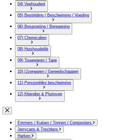
04) Veehouderij
05) Bestrijding / Bescherming / Voeding
06) Besproeiing / Beregening
07) Chemicalien
08) Huishoudelijk
09) Touwwaren / Tape
10) IJzerwaren / Gereedschappen
11) Persoonlijke bescherming
12) Kleindier & Pluimvee
Emmers / Kuipen / Tonnen / Composters
Jerrycans & Trechters
Harken