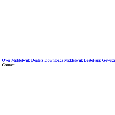
Over Middelwijk
Dealers
Downloads
Middelwijk Bestel-app
Gewijzi
Contact