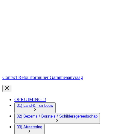
Contact
Retourformulier
Garantieaanvraag
OPRUIMING !!
01) Land-& Tuinbouw
02) Bezems / Borstels / Schildersgereedschap
03) Afrastering