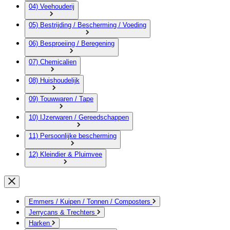
04) Veehouderij
05) Bestrijding / Bescherming / Voeding
06) Besproeiing / Beregening
07) Chemicalien
08) Huishoudelijk
09) Touwwaren / Tape
10) IJzerwaren / Gereedschappen
11) Persoonlijke bescherming
12) Kleindier & Pluimvee
Emmers / Kuipen / Tonnen / Composters
Jerrycans & Trechters
Harken