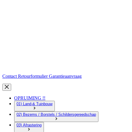
Contact
Retourformulier
Garantieaanvraag
OPRUIMING !!
01) Land-& Tuinbouw
02) Bezems / Borstels / Schildersgereedschap
03) Afrastering