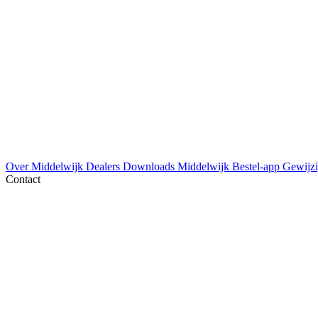
Over Middelwijk
Dealers
Downloads
Middelwijk Bestel-app
Gewijzi
Contact