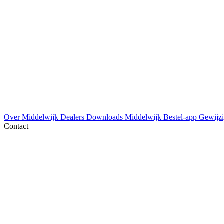
Over Middelwijk
Dealers
Downloads
Middelwijk Bestel-app
Gewijzi
Contact