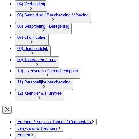
04) Veehouderij
05) Bestrijding / Bescherming / Voeding
06) Besproeiing / Beregening
07) Chemicalien
08) Huishoudelijk
09) Touwwaren / Tape
10) IJzerwaren / Gereedschappen
11) Persoonlijke bescherming
12) Kleindier & Pluimvee
Emmers / Kuipen / Tonnen / Composters
Jerrycans & Trechters
Harken