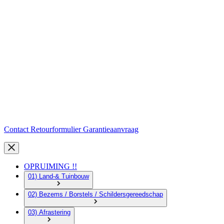
Contact
Retourformulier
Garantieaanvraag
OPRUIMING !!
01) Land-& Tuinbouw
02) Bezems / Borstels / Schildersgereedschap
03) Afrastering