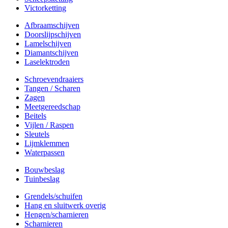
Victorketting
Afbraamschijven
Doorslijpschijven
Lamelschijven
Diamantschijven
Laselektroden
Schroevendraaiers
Tangen / Scharen
Zagen
Meetgereedschap
Beitels
Vijlen / Raspen
Sleutels
Lijmklemmen
Waterpassen
Bouwbeslag
Tuinbeslag
Grendels/schuifen
Hang en sluitwerk overig
Hengen/scharnieren
Scharnieren