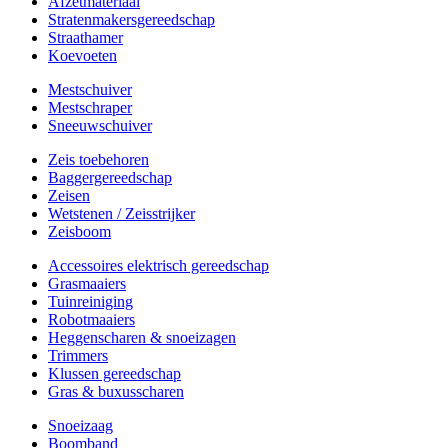
Afzetmateriaal
Stratenmakersgereedschap
Straathamer
Koevoeten
Mestschuiver
Mestschraper
Sneeuwschuiver
Zeis toebehoren
Baggergereedschap
Zeisen
Wetstenen / Zeisstrijker
Zeisboom
Accessoires elektrisch gereedschap
Grasmaaiers
Tuinreiniging
Robotmaaiers
Heggenscharen & snoeizagen
Trimmers
Klussen gereedschap
Gras & buxusscharen
Snoeizaag
Boomband