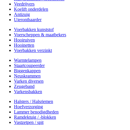
Veedrijvers
Koelift onderdelen
Antizuig
Uieronthaarder
Voerbakken kunststof
Voerscheppen & maatbekers
Hooiruiven
Hooinetten
Voerbakken verzinkt
Warmtelampen
Staartcoupeerder
Biggenkappen
Neuskrammen
Varken diversen
Zeugeband
Varkensbakken
Halsters / Halsriemen
Hoefverzorging
Lammer benodigdheden
Ramdektuig / -blokken
Vastzetpen / spit