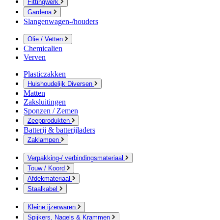
Fittingwerk
Gardena
Slangenwagen-/houders
Olie / Vetten
Chemicalien
Verven
Plasticzakken
Huishoudelijk Diversen
Matten
Zaksluitingen
Sponzen / Zemen
Zeepprodukten
Batterij & batterijladers
Zaklampen
Verpakking-/ verbindingsmateriaal
Touw / Koord
Afdekmateriaal
Staalkabel
Kleine ijzerwaren
Spijkers, Nagels & Krammen