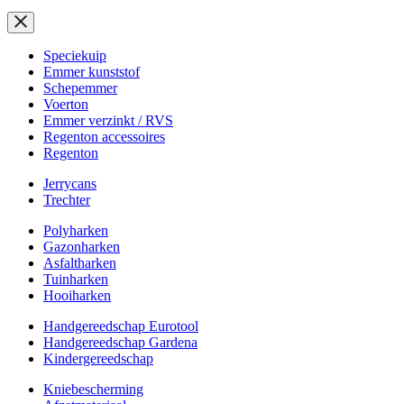
Speciekuip
Emmer kunststof
Schepemmer
Voerton
Emmer verzinkt / RVS
Regenton accessoires
Regenton
Jerrycans
Trechter
Polyharken
Gazonharken
Asfaltharken
Tuinharken
Hooiharken
Handgereedschap Eurotool
Handgereedschap Gardena
Kindergereedschap
Kniebescherming