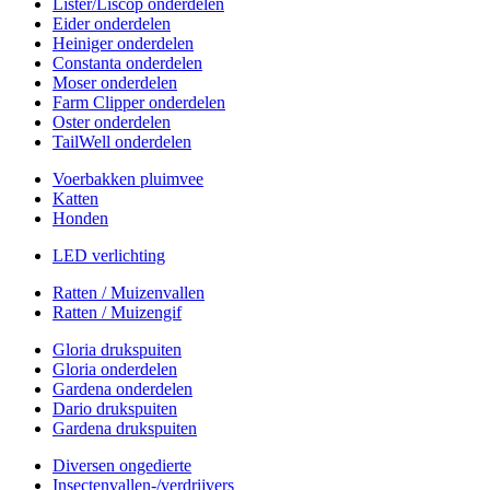
Lister/Liscop onderdelen
Eider onderdelen
Heiniger onderdelen
Constanta onderdelen
Moser onderdelen
Farm Clipper onderdelen
Oster onderdelen
TailWell onderdelen
Voerbakken pluimvee
Katten
Honden
LED verlichting
Ratten / Muizenvallen
Ratten / Muizengif
Gloria drukspuiten
Gloria onderdelen
Gardena onderdelen
Dario drukspuiten
Gardena drukspuiten
Diversen ongedierte
Insectenvallen-/verdrijvers