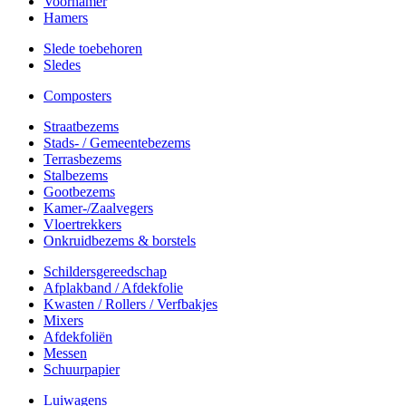
Voorhamer
Hamers
Slede toebehoren
Sledes
Composters
Straatbezems
Stads- / Gemeentebezems
Terrasbezems
Stalbezems
Gootbezems
Kamer-/Zaalvegers
Vloertrekkers
Onkruidbezems & borstels
Schildersgereedschap
Afplakband / Afdekfolie
Kwasten / Rollers / Verfbakjes
Mixers
Afdekfoliën
Messen
Schuurpapier
Luiwagens