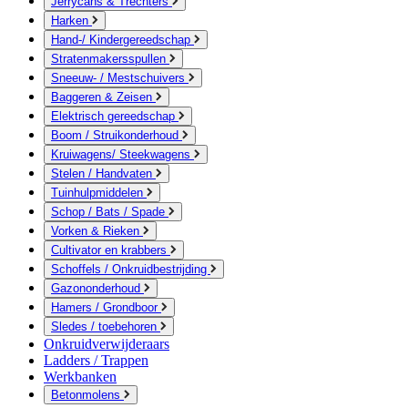
Jerrycans & Trechters
Harken
Hand-/ Kindergereedschap
Stratenmakersspullen
Sneeuw- / Mestschuivers
Baggeren & Zeisen
Elektrisch gereedschap
Boom / Struikonderhoud
Kruiwagens/ Steekwagens
Stelen / Handvaten
Tuinhulpmiddelen
Schop / Bats / Spade
Vorken & Rieken
Cultivator en krabbers
Schoffels / Onkruidbestrijding
Gazononderhoud
Hamers / Grondboor
Sledes / toebehoren
Onkruidverwijderaars
Ladders / Trappen
Werkbanken
Betonmolens