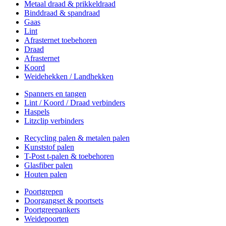
Metaal draad & prikkeldraad
Binddraad & spandraad
Gaas
Lint
Afrasternet toebehoren
Draad
Afrasternet
Koord
Weidehekken / Landhekken
Spanners en tangen
Lint / Koord / Draad verbinders
Haspels
Litzclip verbinders
Recycling palen & metalen palen
Kunststof palen
T-Post t-palen & toebehoren
Glasfiber palen
Houten palen
Poortgrepen
Doorgangset & poortsets
Poortgreepankers
Weidepoorten