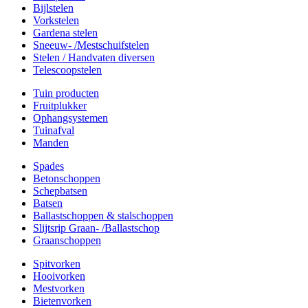
Bijlstelen
Vorkstelen
Gardena stelen
Sneeuw- /Mestschuifstelen
Stelen / Handvaten diversen
Telescoopstelen
Tuin producten
Fruitplukker
Ophangsystemen
Tuinafval
Manden
Spades
Betonschoppen
Schepbatsen
Batsen
Ballastschoppen & stalschoppen
Slijtsrip Graan- /Ballastschop
Graanschoppen
Spitvorken
Hooivorken
Mestvorken
Bietenvorken