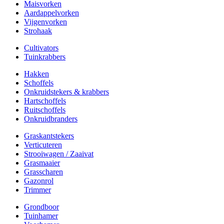
Maisvorken
Aardappelvorken
Vijgenvorken
Strohaak
Cultivators
Tuinkrabbers
Hakken
Schoffels
Onkruidstekers & krabbers
Hartschoffels
Ruitschoffels
Onkruidbranders
Graskantstekers
Verticuteren
Strooiwagen / Zaaivat
Grasmaaier
Grasscharen
Gazonrol
Trimmer
Grondboor
Tuinhamer