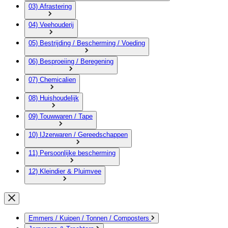
03) Afrastering
04) Veehouderij
05) Bestrijding / Bescherming / Voeding
06) Besproeiing / Beregening
07) Chemicalien
08) Huishoudelijk
09) Touwwaren / Tape
10) IJzerwaren / Gereedschappen
11) Persoonlijke bescherming
12) Kleindier & Pluimvee
Emmers / Kuipen / Tonnen / Composters