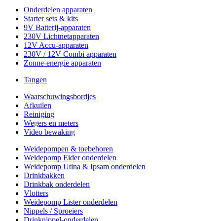
Onderdelen apparaten
Starter sets & kits
9V Batterij-apparaten
230V Lichtnetapparaten
12V Accu-apparaten
230V / 12V Combi apparaten
Zonne-energie apparaten
Tangen
Waarschuwingsbordjes
Afkuilen
Reiniging
Wegers en meters
Video bewaking
Weidepompen & toebehoren
Weidepomp Eider onderdelen
Weidepomp Utina & Ipsam onderdelen
Drinkbakken
Drinkbak onderdelen
Vlotters
Weidepomp Lister onderdelen
Nippels / Sproeiers
Drinknippel-onderdelen