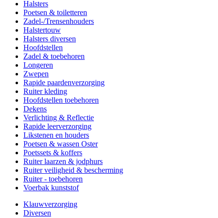
Halsters
Poetsen & toiletteren
Zadel-/Trensenhouders
Halstertouw
Halsters diversen
Hoofdstellen
Zadel & toebehoren
Longeren
Zwepen
Rapide paardenverzorging
Ruiter kleding
Hoofdstellen toebehoren
Dekens
Verlichting & Reflectie
Rapide leerverzorging
Likstenen en houders
Poetsen & wassen Oster
Poetssets & koffers
Ruiter laarzen & jodphurs
Ruiter veiligheid & bescherming
Ruiter - toebehoren
Voerbak kunststof
Klauwverzorging
Diversen