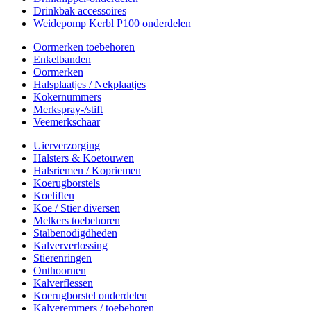
Drinkbak accessoires
Weidepomp Kerbl P100 onderdelen
Oormerken toebehoren
Enkelbanden
Oormerken
Halsplaatjes / Nekplaatjes
Kokernummers
Merkspray-/stift
Veemerkschaar
Uierverzorging
Halsters & Koetouwen
Halsriemen / Kopriemen
Koerugborstels
Koeliften
Koe / Stier diversen
Melkers toebehoren
Stalbenodigdheden
Kalververlossing
Stierenringen
Onthoornen
Kalverflessen
Koerugborstel onderdelen
Kalveremmers / toebehoren