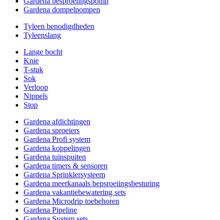
Gardena besproeiingspomp
Gardena dompelpompen
Tyleen benodigdheden
Tyleenslang
Lange bocht
Knie
T-stuk
Sok
Verloop
Nippels
Stop
Gardena afdichtingen
Gardena sproeiers
Gardena Profi system
Gardena koppelingen
Gardena tuinspuiten
Gardena timers & sensoren
Gardena Sprinklersysteem
Gardena meerkanaals bepsroeiingsbesturing
Gardena vakantiebewatering sets
Gardena Microdrip toebehoren
Gardena Pipeline
Gardena System sets