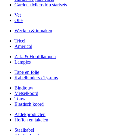
Gardena Microdrip startsets
Vet
Olie
Wecken & inmaken
Tricel
Americol
Zak- & Hoofdlampen
Lampjes
Tape en folie
Kabelbinders / Ty-raps
Bindtouw
Metselkoord
Touw
Elastisch koord
Afdekproducten
Heffen en takelen
Staalkabel