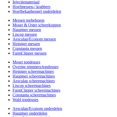
Injectiemateriaal
Hoefmessen-/ krabbers
Hoefbekapbeugel onderdelen
Messen toebehoren
Moser & Oster scheerkoppen
Hauptner messen
Liscop messen
Aesculap/Econom messen
Heiniger messen
Constanta messen
FarmClipper messen
Moser tondeuses
Overige trimmers/tondeuses
Heiniger scheermachines
Hauptner scheermachines
Aesculap scheermachines
Liscop scheermachines
FarmClipper scheermachines
Constanta scheermachines
Wahl tondeuses
Aesculap/Econom onderdelen
Hauptner onderdelen