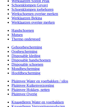
Werklaarzen Sixton Peak
Schoenklompen Gevavi
Schoenklompen toebehoren
Werkschoenen overige merken
Werklaarzen Bekina
Werklaarzen overige merken
Handschoenen
Mutsen
Thermo ondergoed
Gehoorbescherming
Oogbescherming
Disposable kleding
Disposable handschoenen
Disposable schoenen
Mondbescherming
Hoofdbescherming
Pluimvee Water en voerbakken / silos
Pluimvee Kuikenverzorging
Pluimvee Hokken, netten
Pluimvee Overig
Knaagdieren Water en voerbakken
Knaagdieren Verzorgingsproducten