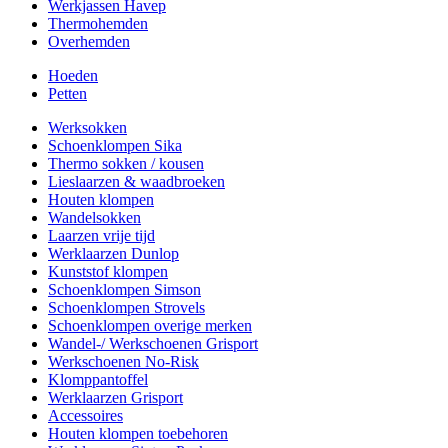
Werkjassen Havep
Thermohemden
Overhemden
Hoeden
Petten
Werksokken
Schoenklompen Sika
Thermo sokken / kousen
Lieslaarzen & waadbroeken
Houten klompen
Wandelsokken
Laarzen vrije tijd
Werklaarzen Dunlop
Kunststof klompen
Schoenklompen Simson
Schoenklompen Strovels
Schoenklompen overige merken
Wandel-/ Werkschoenen Grisport
Werkschoenen No-Risk
Klomppantoffel
Werklaarzen Grisport
Accessoires
Houten klompen toebehoren