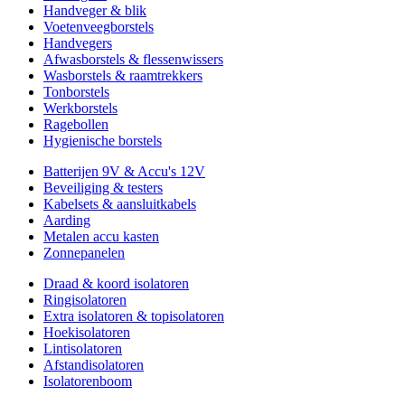
Handveger & blik
Voetenveegborstels
Handvegers
Afwasborstels & flessenwissers
Wasborstels & raamtrekkers
Tonborstels
Werkborstels
Ragebollen
Hygienische borstels
Batterijen 9V & Accu's 12V
Beveiliging & testers
Kabelsets & aansluitkabels
Aarding
Metalen accu kasten
Zonnepanelen
Draad & koord isolatoren
Ringisolatoren
Extra isolatoren & topisolatoren
Hoekisolatoren
Lintisolatoren
Afstandisolatoren
Isolatorenboom