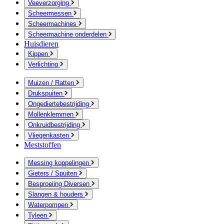
Veeverzorging
Scheermessen
Scheermachines
Scheermachine onderdelen
Huisdieren
Kippen
Verlichting
Muizen / Ratten
Drukspuiten
Ongediertebestrijding
Mollenklemmen
Onkruidbestrijding
Vliegenkasten
Meststoffen
Messing koppelingen
Gieters / Spuiten
Besproeiing Diversen
Slangen & houders
Waterpompen
Tyleen