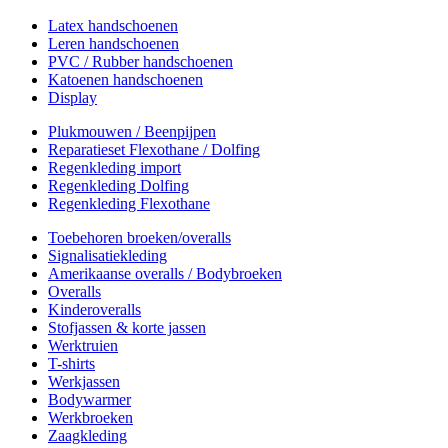
Latex handschoenen
Leren handschoenen
PVC / Rubber handschoenen
Katoenen handschoenen
Display
Plukmouwen / Beenpijpen
Reparatieset Flexothane / Dolfing
Regenkleding import
Regenkleding Dolfing
Regenkleding Flexothane
Toebehoren broeken/overalls
Signalisatiekleding
Amerikaanse overalls / Bodybroeken
Overalls
Kinderoveralls
Stofjassen & korte jassen
Werktruien
T-shirts
Werkjassen
Bodywarmer
Werkbroeken
Zaagkleding