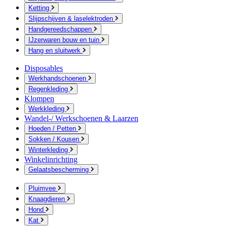
Ketting
Slijpschijven & laselektroden
Handgereedschappen
IJzerwaren bouw en tuin
Hang en sluitwerk
Disposables
Werkhandschoenen
Regenkleding
Klompen
Werkkleding
Wandel-/ Werkschoenen & Laarzen
Hoeden / Petten
Sokken / Kousen
Winterkleding
Winkelinrichting
Gelaatsbescherming
Pluimvee
Knaagdieren
Hond
Kat