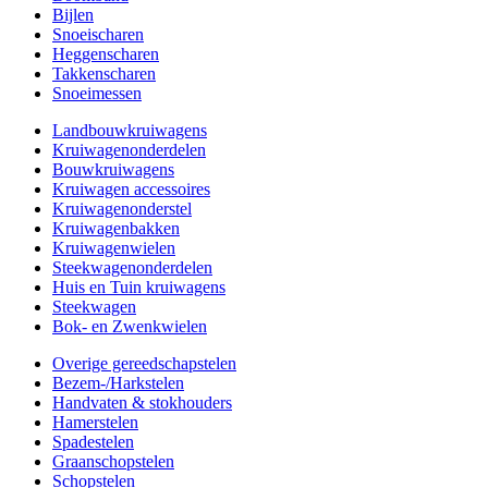
Bijlen
Snoeischaren
Heggenscharen
Takkenscharen
Snoeimessen
Landbouwkruiwagens
Kruiwagenonderdelen
Bouwkruiwagens
Kruiwagen accessoires
Kruiwagenonderstel
Kruiwagenbakken
Kruiwagenwielen
Steekwagenonderdelen
Huis en Tuin kruiwagens
Steekwagen
Bok- en Zwenkwielen
Overige gereedschapstelen
Bezem-/Harkstelen
Handvaten & stokhouders
Hamerstelen
Spadestelen
Graanschopstelen
Schopstelen