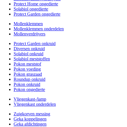
Protect Home ongedierte
Solabiol ongedierte
Protect Garden ongedierte
Mollenklemmen
Mollenklemmen onderdelen
Mollenverdrijvers
Protect Garden onkruid
Diversen onkruid
Solabiol onkruid
Solabiol meststoffen
Pokon meststof
Pokon voeding
Pokon graszaad
Roundup onkruid
Pokon onkruid
Pokon ongedierte
Vliegenkast-/lamp
Vliegenkast onderdelen
Zuigkorven messing
Geka koppelingen
Geka afdichtingen