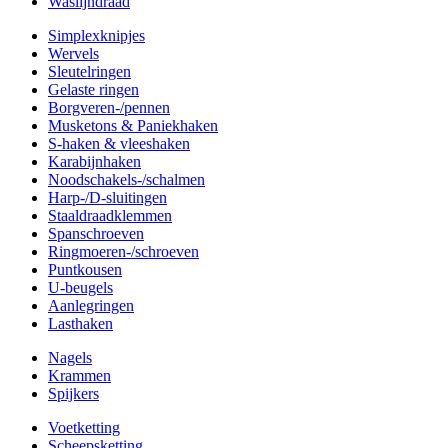
Waslijndraad
Simplexknipjes
Wervels
Sleutelringen
Gelaste ringen
Borgveren-/pennen
Musketons & Paniekhaken
S-haken & vleeshaken
Karabijnhaken
Noodschakels-/schalmen
Harp-/D-sluitingen
Staaldraadklemmen
Spanschroeven
Ringmoeren-/schroeven
Puntkousen
U-beugels
Aanlegringen
Lasthaken
Nagels
Krammen
Spijkers
Voetketting
Scheepsketting