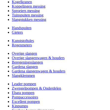
Kogelkranen
Koppelingen messing
Sproeiers messing
Tuinspuiten messing
Slangstukken messing
Handspuiten
Gieters
Kunststoftules
Regenmeters
Overige slangen
Overige slangenwagen & houders
Beregeningsslangen
Gardena slangen
Gardena slangenwagen & houders
Slangklemmen
Leader pompen
Zwengelpompen & Onderdelen
Ebara pompen
Pompaccessoires
Excellent pompen
Kinpumps