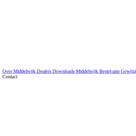
Over Middelwijk
Dealers
Downloads
Middelwijk Bestel-app
Gewijzi
Contact