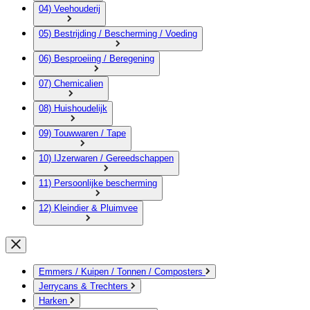
04) Veehouderij
05) Bestrijding / Bescherming / Voeding
06) Besproeiing / Beregening
07) Chemicalien
08) Huishoudelijk
09) Touwwaren / Tape
10) IJzerwaren / Gereedschappen
11) Persoonlijke bescherming
12) Kleindier & Pluimvee
Emmers / Kuipen / Tonnen / Composters
Jerrycans & Trechters
Harken