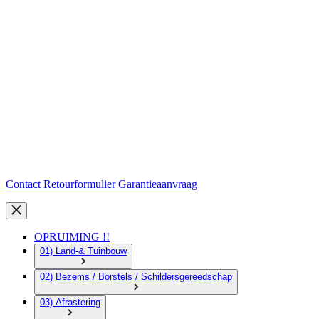
Contact
Retourformulier
Garantieaanvraag
OPRUIMING !!
01) Land-& Tuinbouw
02) Bezems / Borstels / Schildersgereedschap
03) Afrastering