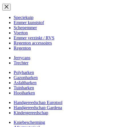
Speciekuip
Emmer kunststof
Schepemmer
Voerton
Emmer verzinkt / RVS
Regenton accessoires
Regenton
Jerrycans
Trechter
Polyharken
Gazonharken
Asfaltharken
Tuinharken
Hooiharken
Handgereedschap Eurotool
Handgereedschap Gardena
Kindergereedschap
Kniebescherming