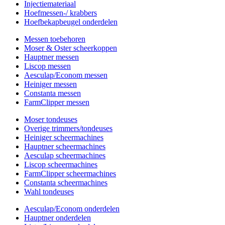
Injectiemateriaal
Hoefmessen-/ krabbers
Hoefbekapbeugel onderdelen
Messen toebehoren
Moser & Oster scheerkoppen
Hauptner messen
Liscop messen
Aesculap/Econom messen
Heiniger messen
Constanta messen
FarmClipper messen
Moser tondeuses
Overige trimmers/tondeuses
Heiniger scheermachines
Hauptner scheermachines
Aesculap scheermachines
Liscop scheermachines
FarmClipper scheermachines
Constanta scheermachines
Wahl tondeuses
Aesculap/Econom onderdelen
Hauptner onderdelen