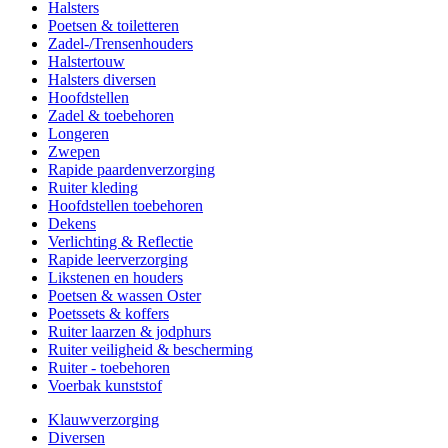
Halsters
Poetsen & toiletteren
Zadel-/Trensenhouders
Halstertouw
Halsters diversen
Hoofdstellen
Zadel & toebehoren
Longeren
Zwepen
Rapide paardenverzorging
Ruiter kleding
Hoofdstellen toebehoren
Dekens
Verlichting & Reflectie
Rapide leerverzorging
Likstenen en houders
Poetsen & wassen Oster
Poetssets & koffers
Ruiter laarzen & jodphurs
Ruiter veiligheid & bescherming
Ruiter - toebehoren
Voerbak kunststof
Klauwverzorging
Diversen