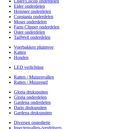
Lister/Liscop onderdelen
Eider onderdelen
Heiniger onderdelen
Constanta onderdelen
Moser onderdelen
Farm Clipper onderdelen
Oster onderdelen
TailWell onderdelen
Voerbakken pluimvee
Katten
Honden
LED verlichting
Ratten / Muizenvallen
Ratten / Muizengif
Gloria drukspuiten
Gloria onderdelen
Gardena onderdelen
Dario drukspuiten
Gardena drukspuiten
Diversen ongedierte
Insectenvallen-/verdrijvers