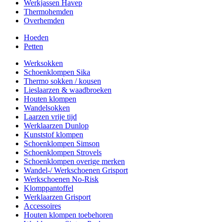
Werkjassen Havep
Thermohemden
Overhemden
Hoeden
Petten
Werksokken
Schoenklompen Sika
Thermo sokken / kousen
Lieslaarzen & waadbroeken
Houten klompen
Wandelsokken
Laarzen vrije tijd
Werklaarzen Dunlop
Kunststof klompen
Schoenklompen Simson
Schoenklompen Strovels
Schoenklompen overige merken
Wandel-/ Werkschoenen Grisport
Werkschoenen No-Risk
Klomppantoffel
Werklaarzen Grisport
Accessoires
Houten klompen toebehoren