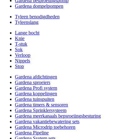
Gardena besproeiingspomp
Gardena dompelpompen
Tyleen benodigdheden
Tyleenslang
Lange bocht
Knie
T-stuk
Sok
Verloop
Nippels
Stop
Gardena afdichtingen
Gardena sproeiers
Gardena Profi system
Gardena koppelingen
Gardena tuinspuiten
Gardena timers & sensoren
Gardena Sprinklersysteem
Gardena meerkanaals bepsroeiingsbesturing
Gardena vakantiebewatering sets
Gardena Microdrip toebehoren
Gardena Pipeline
Gardena System sets