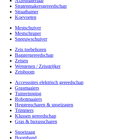
Afzetmateriaal
Stratenmakersgereedschap
Straathamer
Koevoeten
Mestschuiver
Mestschraper
Sneeuwschuiver
Zeis toebehoren
Baggergereedschap
Zeisen
Wetstenen / Zeisstrijker
Zeisboom
Accessoires elektrisch gereedschap
Grasmaaiers
Tuinreiniging
Robotmaaiers
Heggenscharen & snoeizagen
Trimmers
Klussen gereedschap
Gras & buxusscharen
Snoeizaag
Boomband