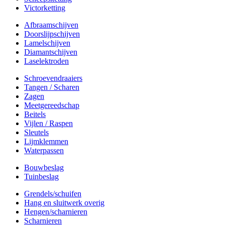
Victorketting
Afbraamschijven
Doorslijpschijven
Lamelschijven
Diamantschijven
Laselektroden
Schroevendraaiers
Tangen / Scharen
Zagen
Meetgereedschap
Beitels
Vijlen / Raspen
Sleutels
Lijmklemmen
Waterpassen
Bouwbeslag
Tuinbeslag
Grendels/schuifen
Hang en sluitwerk overig
Hengen/scharnieren
Scharnieren