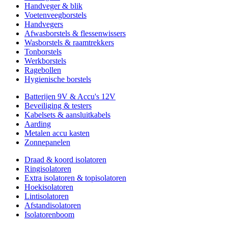
Handveger & blik
Voetenveegborstels
Handvegers
Afwasborstels & flessenwissers
Wasborstels & raamtrekkers
Tonborstels
Werkborstels
Ragebollen
Hygienische borstels
Batterijen 9V & Accu's 12V
Beveiliging & testers
Kabelsets & aansluitkabels
Aarding
Metalen accu kasten
Zonnepanelen
Draad & koord isolatoren
Ringisolatoren
Extra isolatoren & topisolatoren
Hoekisolatoren
Lintisolatoren
Afstandisolatoren
Isolatorenboom