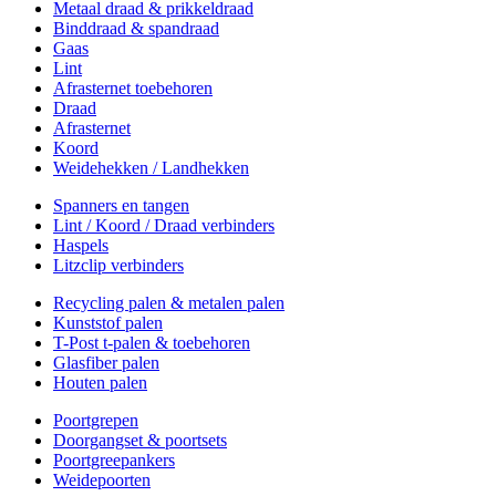
Metaal draad & prikkeldraad
Binddraad & spandraad
Gaas
Lint
Afrasternet toebehoren
Draad
Afrasternet
Koord
Weidehekken / Landhekken
Spanners en tangen
Lint / Koord / Draad verbinders
Haspels
Litzclip verbinders
Recycling palen & metalen palen
Kunststof palen
T-Post t-palen & toebehoren
Glasfiber palen
Houten palen
Poortgrepen
Doorgangset & poortsets
Poortgreepankers
Weidepoorten