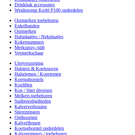
Drinkbak accessoires
Weidepomp Kerbl P100 onderdelen
Oormerken toebehoren
Enkelbanden
Oormerken
Halsplaatjes / Nekplaatjes
Kokernummers
Merkspray-/stift
Veemerkschaar
Uierverzorging
Halsters & Koetouwen
Halsriemen / Kopriemen
Koerugborstels
Koeliften
Koe / Stier diversen
Melkers toebehoren
Stalbenodigdheden
Kalververlossing
Stierenringen
Onthoornen
Kalverflessen
Koerugborstel onderdelen
Kalveremmers / toebehoren