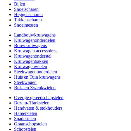
Bijlen
Snoeischaren
Heggenscharen
Takkenscharen
Snoeimessen
Landbouwkruiwagens
Kruiwagenonderdelen
Bouwkruiwagens
Kruiwagen accessoires
Kruiwagenonderstel
Kruiwagenbakken
Kruiwagenwielen
Steekwagenonderdelen
Huis en Tuin kruiwagens
Steekwagen
Bok- en Zwenkwielen
Overige gereedschapstelen
Bezem-/Harkstelen
Handvaten & stokhouders
Hamerstelen
Spadestelen
Graanschopstelen
Schopstelen