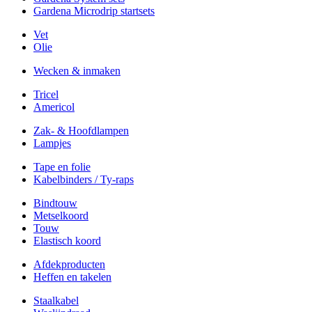
Gardena Microdrip startsets
Vet
Olie
Wecken & inmaken
Tricel
Americol
Zak- & Hoofdlampen
Lampjes
Tape en folie
Kabelbinders / Ty-raps
Bindtouw
Metselkoord
Touw
Elastisch koord
Afdekproducten
Heffen en takelen
Staalkabel