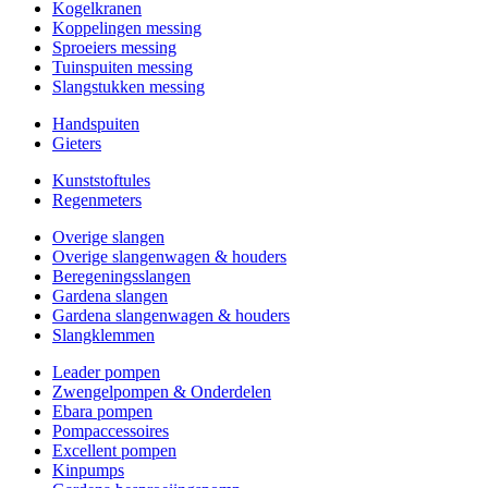
Kogelkranen
Koppelingen messing
Sproeiers messing
Tuinspuiten messing
Slangstukken messing
Handspuiten
Gieters
Kunststoftules
Regenmeters
Overige slangen
Overige slangenwagen & houders
Beregeningsslangen
Gardena slangen
Gardena slangenwagen & houders
Slangklemmen
Leader pompen
Zwengelpompen & Onderdelen
Ebara pompen
Pompaccessoires
Excellent pompen
Kinpumps