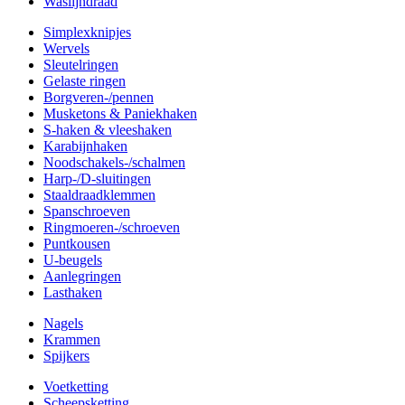
Waslijndraad
Simplexknipjes
Wervels
Sleutelringen
Gelaste ringen
Borgveren-/pennen
Musketons & Paniekhaken
S-haken & vleeshaken
Karabijnhaken
Noodschakels-/schalmen
Harp-/D-sluitingen
Staaldraadklemmen
Spanschroeven
Ringmoeren-/schroeven
Puntkousen
U-beugels
Aanlegringen
Lasthaken
Nagels
Krammen
Spijkers
Voetketting
Scheepsketting