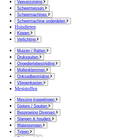
Veeverzorging
Scheermessen
Scheermachines
Scheermachine onderdelen
Huisdieren
Kippen
Verlichting
Muizen / Ratten
Drukspuiten
Ongediertebestrijding
Mollenklemmen
Onkruidbestrijding
Vliegenkasten
Meststoffen
Messing koppelingen
Gieters / Spuiten
Besproeiing Diversen
Slangen & houders
Waterpompen
Tyleen