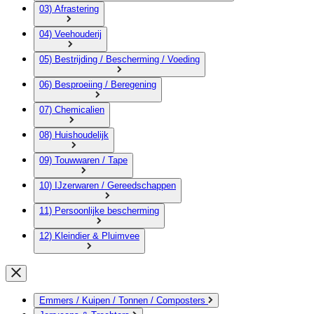
03) Afrastering
04) Veehouderij
05) Bestrijding / Bescherming / Voeding
06) Besproeiing / Beregening
07) Chemicalien
08) Huishoudelijk
09) Touwwaren / Tape
10) IJzerwaren / Gereedschappen
11) Persoonlijke bescherming
12) Kleindier & Pluimvee
Emmers / Kuipen / Tonnen / Composters