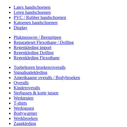
Latex handschoenen
Leren handschoenen
PVC / Rubber handschoenen
Katoenen handschoenen
Display
Plukmouwen / Beenpijpen
Reparatieset Flexothane / Dolfing
Regenkleding import
Regenkleding Dolfing
Regenkleding Flexothane
Toebehoren broeken/overalls
Signalisatiekleding
Amerikaanse overalls / Bodybroeken
Overalls
Kinderoveralls
Stofjassen & korte jassen
Werktruien
T-shirts
Werkjassen
Bodywarmer
Werkbroeken
Zaagkleding