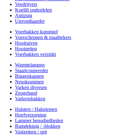
Veedrijvers
Koelift onderdelen
Antizuig
Uieronthaarder
Voerbakken kunststof
Voerscheppen & maatbekers
Hooiruiven
Hooinetten
Voerbakken verzinkt
Warmtelampen
Staartcoupeerder
Biggenkappen
Neuskrammen
Varken diversen
Zeugeband
Varkensbakken
Halsters / Halsriemen
Hoefverzorging
Lammer benodigdheden
Ramdektuig / -blokken
Vastzetpen / spit