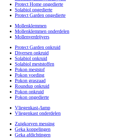
Protect Home ongedierte
Solabiol ongedierte
Protect Garden ongedierte
Mollenklemmen
Mollenklemmen onderdelen
Mollenverdrijvers
Protect Garden onkruid
Diversen onkruid
Solabiol onkruid
Solabiol meststoffen
Pokon meststof
Pokon voeding
Pokon graszaad
Roundup onkruid
Pokon onkruid
Pokon ongedierte
Vliegenkast-/lamp
Vliegenkast onderdelen
Zuigkorven messing
Geka koppelingen
Geka afdichtingen