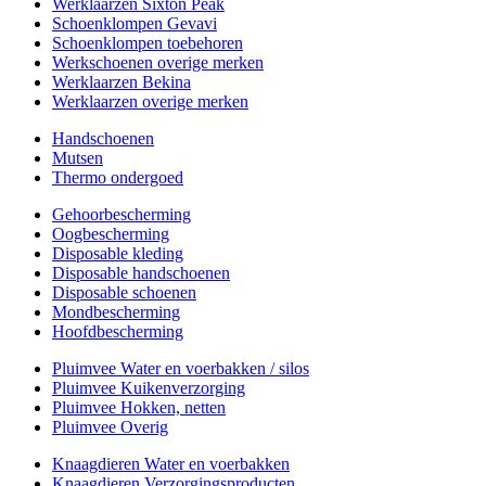
Werklaarzen Sixton Peak
Schoenklompen Gevavi
Schoenklompen toebehoren
Werkschoenen overige merken
Werklaarzen Bekina
Werklaarzen overige merken
Handschoenen
Mutsen
Thermo ondergoed
Gehoorbescherming
Oogbescherming
Disposable kleding
Disposable handschoenen
Disposable schoenen
Mondbescherming
Hoofdbescherming
Pluimvee Water en voerbakken / silos
Pluimvee Kuikenverzorging
Pluimvee Hokken, netten
Pluimvee Overig
Knaagdieren Water en voerbakken
Knaagdieren Verzorgingsproducten