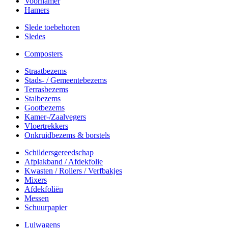
Voorhamer
Hamers
Slede toebehoren
Sledes
Composters
Straatbezems
Stads- / Gemeentebezems
Terrasbezems
Stalbezems
Gootbezems
Kamer-/Zaalvegers
Vloertrekkers
Onkruidbezems & borstels
Schildersgereedschap
Afplakband / Afdekfolie
Kwasten / Rollers / Verfbakjes
Mixers
Afdekfoliën
Messen
Schuurpapier
Luiwagens