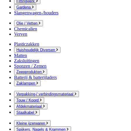
Fittingwerk
Gardena
Slangenwagen-/houders
Olie / Vetten
Chemicalien
Verven
Plasticzakken
Huishoudelijk Diversen
Matten
Zaksluitingen
Sponzen / Zemen
Zeepprodukten
Batterij & batterijladers
Zaklampen
Verpakking-/ verbindingsmateriaal
Touw / Koord
Afdekmateriaal
Staalkabel
Kleine ijzerwaren
Spijkers, Nagels & Krammen