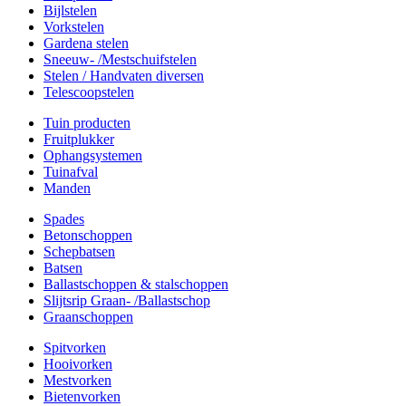
Bijlstelen
Vorkstelen
Gardena stelen
Sneeuw- /Mestschuifstelen
Stelen / Handvaten diversen
Telescoopstelen
Tuin producten
Fruitplukker
Ophangsystemen
Tuinafval
Manden
Spades
Betonschoppen
Schepbatsen
Batsen
Ballastschoppen & stalschoppen
Slijtsrip Graan- /Ballastschop
Graanschoppen
Spitvorken
Hooivorken
Mestvorken
Bietenvorken