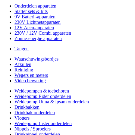
Onderdelen apparaten
Starter sets & kits
9V Batterij-apparaten
230V Lichtnetapparaten
12V Accu-apparaten
230V / 12V Combi apparaten
Zonne-energie apparaten
Tangen
Waarschuwingsbordjes
Afkuilen
Reiniging
Wegers en meters
Video bewaking
Weidepompen & toebehoren
Weidepomp Eider onderdelen
Weidepomp Utina & Ipsam onderdelen
Drinkbakken
Drinkbak onderdelen
Vlotters
Weidepomp Lister onderdelen
Nippels / Sproeiers
Drinknippel-onderdelen