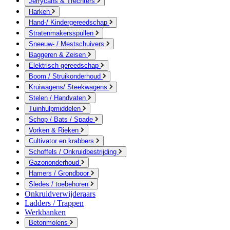
Jerrycans & Trechters
Harken
Hand-/ Kindergereedschap
Stratenmakersspullen
Sneeuw- / Mestschuivers
Baggeren & Zeisen
Elektrisch gereedschap
Boom / Struikonderhoud
Kruiwagens/ Steekwagens
Stelen / Handvaten
Tuinhulpmiddelen
Schop / Bats / Spade
Vorken & Rieken
Cultivator en krabbers
Schoffels / Onkruidbestrijding
Gazononderhoud
Hamers / Grondboor
Sledes / toebehoren
Onkruidverwijderaars
Ladders / Trappen
Werkbanken
Betonmolens