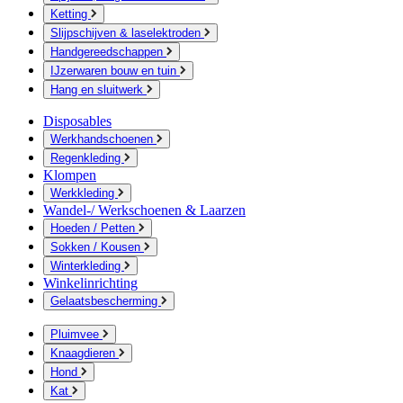
Ketting
Slijpschijven & laselektroden
Handgereedschappen
IJzerwaren bouw en tuin
Hang en sluitwerk
Disposables
Werkhandschoenen
Regenkleding
Klompen
Werkkleding
Wandel-/ Werkschoenen & Laarzen
Hoeden / Petten
Sokken / Kousen
Winterkleding
Winkelinrichting
Gelaatsbescherming
Pluimvee
Knaagdieren
Hond
Kat