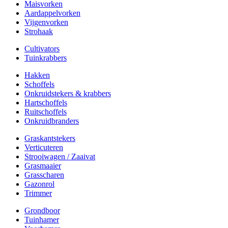
Maisvorken
Aardappelvorken
Vijgenvorken
Strohaak
Cultivators
Tuinkrabbers
Hakken
Schoffels
Onkruidstekers & krabbers
Hartschoffels
Ruitschoffels
Onkruidbranders
Graskantstekers
Verticuteren
Strooiwagen / Zaaivat
Grasmaaier
Grasscharen
Gazonrol
Trimmer
Grondboor
Tuinhamer