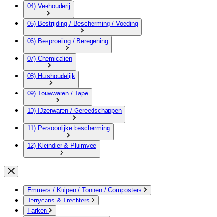
04) Veehouderij
05) Bestrijding / Bescherming / Voeding
06) Besproeiing / Beregening
07) Chemicalien
08) Huishoudelijk
09) Touwwaren / Tape
10) IJzerwaren / Gereedschappen
11) Persoonlijke bescherming
12) Kleindier & Pluimvee
Emmers / Kuipen / Tonnen / Composters
Jerrycans & Trechters
Harken