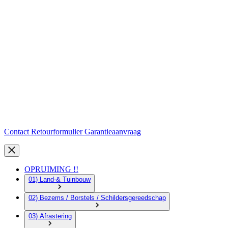
Contact
Retourformulier
Garantieaanvraag
OPRUIMING !!
01) Land-& Tuinbouw
02) Bezems / Borstels / Schildersgereedschap
03) Afrastering