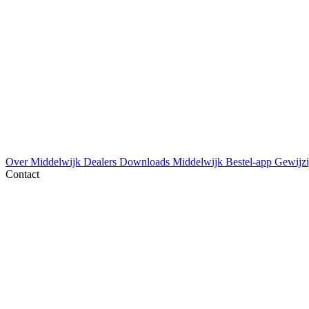
Over Middelwijk
Dealers
Downloads
Middelwijk Bestel-app
Gewijzi
Contact