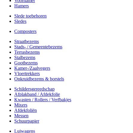
Voorhamer
Hamers
Slede toebehoren
Sledes
Composters
Straatbezems
Stads- / Gemeentebezems
Terrasbezems
Stalbezems
Gootbezems
Kamer-/Zaalvegers
Vloertrekkers
Onkruidbezems & borstels
Schildersgereedschap
Afplakband / Afdekfolie
Kwasten / Rollers / Verfbakjes
Mixers
Afdekfoliën
Messen
Schuurpapier
Luiwagens