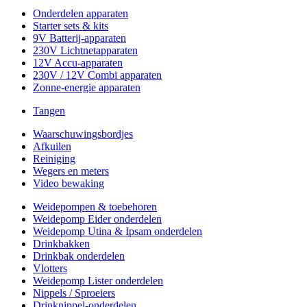
Onderdelen apparaten
Starter sets & kits
9V Batterij-apparaten
230V Lichtnetapparaten
12V Accu-apparaten
230V / 12V Combi apparaten
Zonne-energie apparaten
Tangen
Waarschuwingsbordjes
Afkuilen
Reiniging
Wegers en meters
Video bewaking
Weidepompen & toebehoren
Weidepomp Eider onderdelen
Weidepomp Utina & Ipsam onderdelen
Drinkbakken
Drinkbak onderdelen
Vlotters
Weidepomp Lister onderdelen
Nippels / Sproeiers
Drinknippel-onderdelen