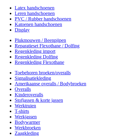
Latex handschoenen
Leren handschoenen
PVC / Rubber handschoenen
Katoenen handschoenen
Display
Plukmouwen / Beenpijpen
Reparatieset Flexothane / Dolfing
Regenkleding import
Regenkleding Dolfing
Regenkleding Flexothane
Toebehoren broeken/overalls
Signalisatiekleding
Amerikaanse overalls / Bodybroeken
Overalls
Kinderoveralls
Stofjassen & korte jassen
Werktruien
T-shirts
Werkjassen
Bodywarmer
Werkbroeken
Zaagkleding