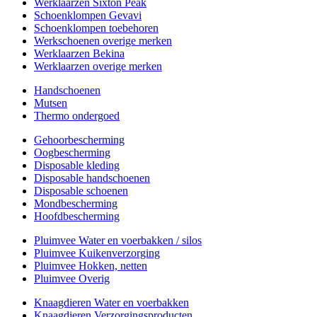
Werklaarzen Sixton Peak
Schoenklompen Gevavi
Schoenklompen toebehoren
Werkschoenen overige merken
Werklaarzen Bekina
Werklaarzen overige merken
Handschoenen
Mutsen
Thermo ondergoed
Gehoorbescherming
Oogbescherming
Disposable kleding
Disposable handschoenen
Disposable schoenen
Mondbescherming
Hoofdbescherming
Pluimvee Water en voerbakken / silos
Pluimvee Kuikenverzorging
Pluimvee Hokken, netten
Pluimvee Overig
Knaagdieren Water en voerbakken
Knaagdieren Verzorgingsproducten