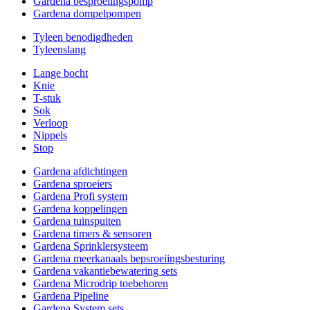
Gardena besproeiingspomp
Gardena dompelpompen
Tyleen benodigdheden
Tyleenslang
Lange bocht
Knie
T-stuk
Sok
Verloop
Nippels
Stop
Gardena afdichtingen
Gardena sproeiers
Gardena Profi system
Gardena koppelingen
Gardena tuinspuiten
Gardena timers & sensoren
Gardena Sprinklersysteem
Gardena meerkanaals bepsroeiingsbesturing
Gardena vakantiebewatering sets
Gardena Microdrip toebehoren
Gardena Pipeline
Gardena System sets