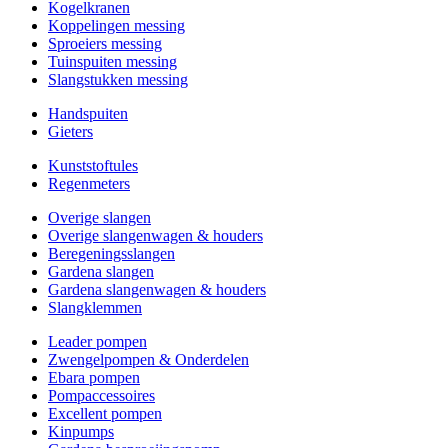
Kogelkranen
Koppelingen messing
Sproeiers messing
Tuinspuiten messing
Slangstukken messing
Handspuiten
Gieters
Kunststoftules
Regenmeters
Overige slangen
Overige slangenwagen & houders
Beregeningsslangen
Gardena slangen
Gardena slangenwagen & houders
Slangklemmen
Leader pompen
Zwengelpompen & Onderdelen
Ebara pompen
Pompaccessoires
Excellent pompen
Kinpumps