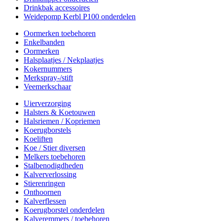
Drinkbak accessoires
Weidepomp Kerbl P100 onderdelen
Oormerken toebehoren
Enkelbanden
Oormerken
Halsplaatjes / Nekplaatjes
Kokernummers
Merkspray-/stift
Veemerkschaar
Uierverzorging
Halsters & Koetouwen
Halsriemen / Kopriemen
Koerugborstels
Koeliften
Koe / Stier diversen
Melkers toebehoren
Stalbenodigdheden
Kalververlossing
Stierenringen
Onthoornen
Kalverflessen
Koerugborstel onderdelen
Kalveremmers / toebehoren