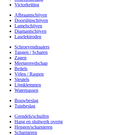
Victorketting
Afbraamschijven
Doorslijpschijven
Lamelschijven
Diamantschijven
Laselektroden
Schroevendraaiers
Tangen / Scharen
Zagen
Meetgereedschap
Beitels
Vijlen / Raspen
Sleutels
Lijmklemmen
Waterpassen
Bouwbeslag
Tuinbeslag
Grendels/schuifen
Hang en sluitwerk overig
Hengen/scharnieren
Scharnieren