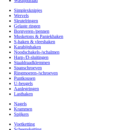
Waslijndraad
Simplexknipjes
Wervels
Sleutelringen
Gelaste ringen
Borgveren-/pennen
Musketons & Paniekhaken
S-haken & vleeshaken
Karabijnhaken
Noodschakels-/schalmen
Harp-/D-sluitingen
Staaldraadklemmen
Spanschroeven
Ringmoeren-/schroeven
Puntkousen
U-beugels
Aanlegringen
Lasthaken
Nagels
Krammen
Spijkers
Voetketting
Scheepsketting