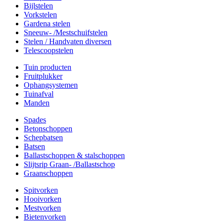
Bijlstelen
Vorkstelen
Gardena stelen
Sneeuw- /Mestschuifstelen
Stelen / Handvaten diversen
Telescoopstelen
Tuin producten
Fruitplukker
Ophangsystemen
Tuinafval
Manden
Spades
Betonschoppen
Schepbatsen
Batsen
Ballastschoppen & stalschoppen
Slijtsrip Graan- /Ballastschop
Graanschoppen
Spitvorken
Hooivorken
Mestvorken
Bietenvorken