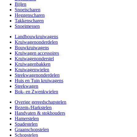
Bijlen
Snoeischaren
Heggenscharen
Takkenscharen
Snoeimessen
Landbouwkruiwagens
Kruiwagenonderdelen
Bouwkruiwagens
Kruiwagen accessoires
Kruiwagenonderstel
Kruiwagenbakken
Kruiwagenwielen
Steekwagenonderdelen
Huis en Tuin kruiwagens
Steekwagen
Bok- en Zwenkwielen
Overige gereedschapstelen
Bezem-/Harkstelen
Handvaten & stokhouders
Hamerstelen
Spadestelen
Graanschopstelen
Schopstelen