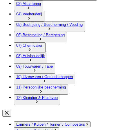
03) Afrastering
04) Veehouderij
05) Bestrijding / Bescherming / Voeding
06) Besproeiing / Beregening
07) Chemicalien
08) Huishoudelijk
09) Touwwaren / Tape
10) IJzerwaren / Gereedschappen
11) Persoonlijke bescherming
12) Kleindier & Pluimvee
Emmers / Kuipen / Tonnen / Composters