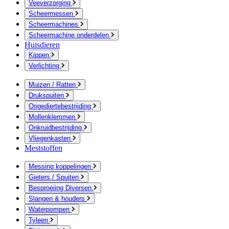
Veeverzorging
Scheermessen
Scheermachines
Scheermachine onderdelen
Huisdieren
Kippen
Verlichting
Muizen / Ratten
Drukspuiten
Ongediertebestrijding
Mollenklemmen
Onkruidbestrijding
Vliegenkasten
Meststoffen
Messing koppelingen
Gieters / Spuiten
Besproeiing Diversen
Slangen & houders
Waterpompen
Tyleen