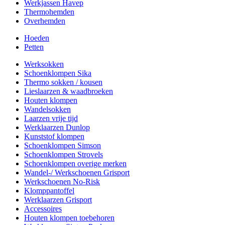
Werkjassen Havep
Thermohemden
Overhemden
Hoeden
Petten
Werksokken
Schoenklompen Sika
Thermo sokken / kousen
Lieslaarzen & waadbroeken
Houten klompen
Wandelsokken
Laarzen vrije tijd
Werklaarzen Dunlop
Kunststof klompen
Schoenklompen Simson
Schoenklompen Strovels
Schoenklompen overige merken
Wandel-/ Werkschoenen Grisport
Werkschoenen No-Risk
Klomppantoffel
Werklaarzen Grisport
Accessoires
Houten klompen toebehoren