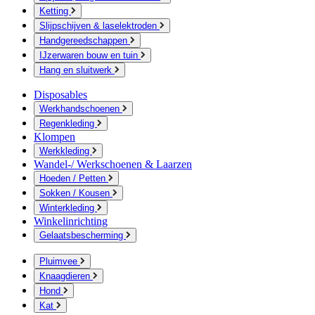
Ketting
Slijpschijven & laselektroden
Handgereedschappen
IJzerwaren bouw en tuin
Hang en sluitwerk
Disposables
Werkhandschoenen
Regenkleding
Klompen
Werkkleding
Wandel-/ Werkschoenen & Laarzen
Hoeden / Petten
Sokken / Kousen
Winterkleding
Winkelinrichting
Gelaatsbescherming
Pluimvee
Knaagdieren
Hond
Kat