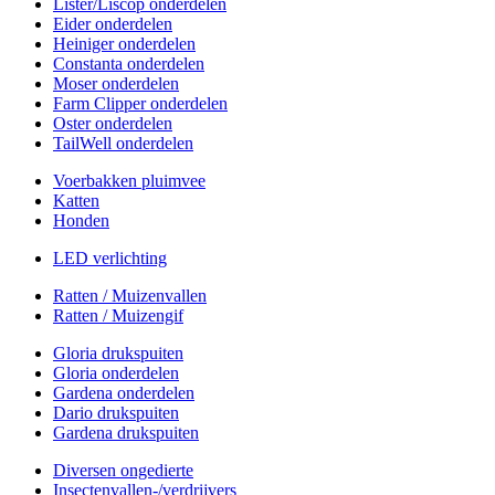
Lister/Liscop onderdelen
Eider onderdelen
Heiniger onderdelen
Constanta onderdelen
Moser onderdelen
Farm Clipper onderdelen
Oster onderdelen
TailWell onderdelen
Voerbakken pluimvee
Katten
Honden
LED verlichting
Ratten / Muizenvallen
Ratten / Muizengif
Gloria drukspuiten
Gloria onderdelen
Gardena onderdelen
Dario drukspuiten
Gardena drukspuiten
Diversen ongedierte
Insectenvallen-/verdrijvers