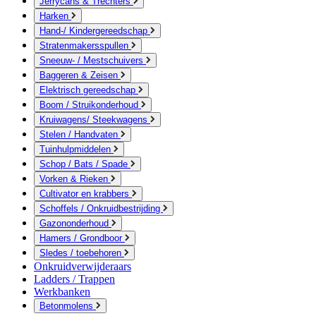
Jerrycans & Trechters
Harken
Hand-/ Kindergereedschap
Stratenmakersspullen
Sneeuw- / Mestschuivers
Baggeren & Zeisen
Elektrisch gereedschap
Boom / Struikonderhoud
Kruiwagens/ Steekwagens
Stelen / Handvaten
Tuinhulpmiddelen
Schop / Bats / Spade
Vorken & Rieken
Cultivator en krabbers
Schoffels / Onkruidbestrijding
Gazononderhoud
Hamers / Grondboor
Sledes / toebehoren
Onkruidverwijderaars
Ladders / Trappen
Werkbanken
Betonmolens