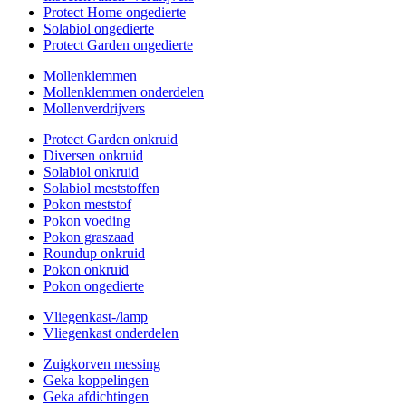
Protect Home ongedierte
Solabiol ongedierte
Protect Garden ongedierte
Mollenklemmen
Mollenklemmen onderdelen
Mollenverdrijvers
Protect Garden onkruid
Diversen onkruid
Solabiol onkruid
Solabiol meststoffen
Pokon meststof
Pokon voeding
Pokon graszaad
Roundup onkruid
Pokon onkruid
Pokon ongedierte
Vliegenkast-/lamp
Vliegenkast onderdelen
Zuigkorven messing
Geka koppelingen
Geka afdichtingen