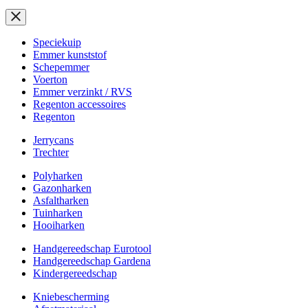
Speciekuip
Emmer kunststof
Schepemmer
Voerton
Emmer verzinkt / RVS
Regenton accessoires
Regenton
Jerrycans
Trechter
Polyharken
Gazonharken
Asfaltharken
Tuinharken
Hooiharken
Handgereedschap Eurotool
Handgereedschap Gardena
Kindergereedschap
Kniebescherming