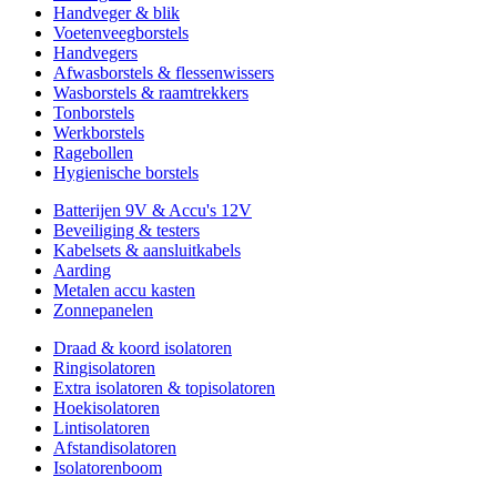
Handveger & blik
Voetenveegborstels
Handvegers
Afwasborstels & flessenwissers
Wasborstels & raamtrekkers
Tonborstels
Werkborstels
Ragebollen
Hygienische borstels
Batterijen 9V & Accu's 12V
Beveiliging & testers
Kabelsets & aansluitkabels
Aarding
Metalen accu kasten
Zonnepanelen
Draad & koord isolatoren
Ringisolatoren
Extra isolatoren & topisolatoren
Hoekisolatoren
Lintisolatoren
Afstandisolatoren
Isolatorenboom