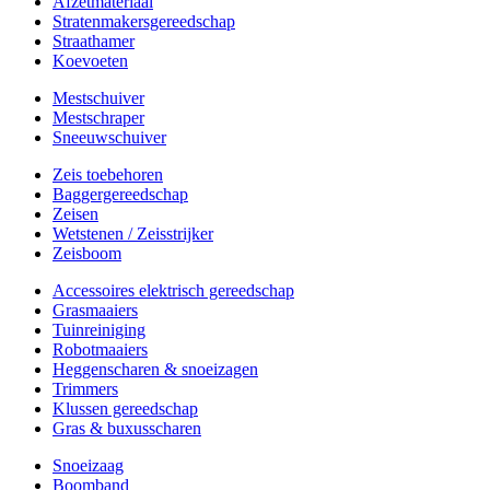
Afzetmateriaal
Stratenmakersgereedschap
Straathamer
Koevoeten
Mestschuiver
Mestschraper
Sneeuwschuiver
Zeis toebehoren
Baggergereedschap
Zeisen
Wetstenen / Zeisstrijker
Zeisboom
Accessoires elektrisch gereedschap
Grasmaaiers
Tuinreiniging
Robotmaaiers
Heggenscharen & snoeizagen
Trimmers
Klussen gereedschap
Gras & buxusscharen
Snoeizaag
Boomband