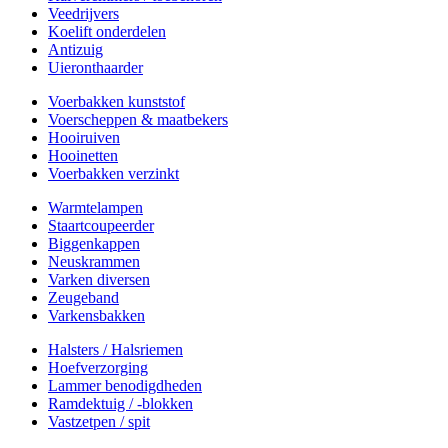
Veedrijvers
Koelift onderdelen
Antizuig
Uieronthaarder
Voerbakken kunststof
Voerscheppen & maatbekers
Hooiruiven
Hooinetten
Voerbakken verzinkt
Warmtelampen
Staartcoupeerder
Biggenkappen
Neuskrammen
Varken diversen
Zeugeband
Varkensbakken
Halsters / Halsriemen
Hoefverzorging
Lammer benodigdheden
Ramdektuig / -blokken
Vastzetpen / spit