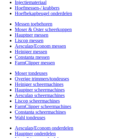
Injectiemateriaal
Hoefmessen-/ krabbers
Hoefbekapbeugel onderdelen
Messen toebehoren
Moser & Oster scheerkoppen
Hauptner messen
Liscop messen
Aesculap/Econom messen
Heiniger messen
Constanta messen
FarmClipper messen
Moser tondeuses
Overige trimmers/tondeuses
Heiniger scheermachines
Hauptner scheermachines
Aesculap scheermachines
Liscop scheermachines
FarmClipper scheermachines
Constanta scheermachines
Wahl tondeuses
Aesculap/Econom onderdelen
Hauptner onderdelen