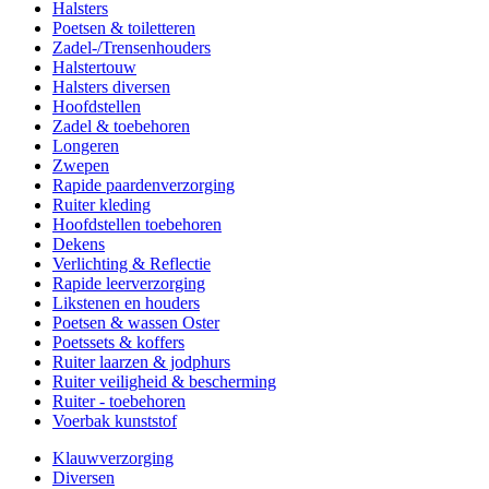
Halsters
Poetsen & toiletteren
Zadel-/Trensenhouders
Halstertouw
Halsters diversen
Hoofdstellen
Zadel & toebehoren
Longeren
Zwepen
Rapide paardenverzorging
Ruiter kleding
Hoofdstellen toebehoren
Dekens
Verlichting & Reflectie
Rapide leerverzorging
Likstenen en houders
Poetsen & wassen Oster
Poetssets & koffers
Ruiter laarzen & jodphurs
Ruiter veiligheid & bescherming
Ruiter - toebehoren
Voerbak kunststof
Klauwverzorging
Diversen