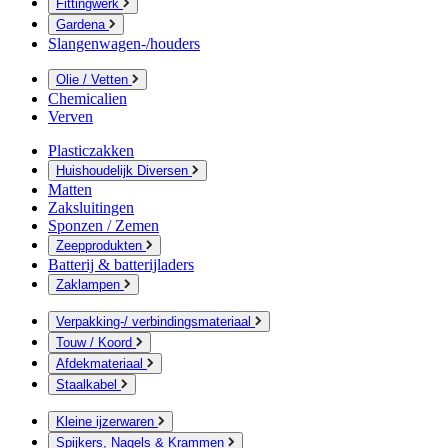
Fittingwerk
Gardena
Slangenwagen-/houders
Olie / Vetten
Chemicalien
Verven
Plasticzakken
Huishoudelijk Diversen
Matten
Zaksluitingen
Sponzen / Zemen
Zeepprodukten
Batterij & batterijladers
Zaklampen
Verpakking-/ verbindingsmateriaal
Touw / Koord
Afdekmateriaal
Staalkabel
Kleine ijzerwaren
Spijkers, Nagels & Krammen