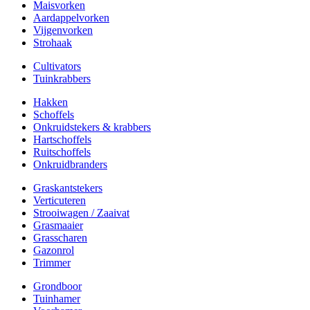
Maisvorken
Aardappelvorken
Vijgenvorken
Strohaak
Cultivators
Tuinkrabbers
Hakken
Schoffels
Onkruidstekers & krabbers
Hartschoffels
Ruitschoffels
Onkruidbranders
Graskantstekers
Verticuteren
Strooiwagen / Zaaivat
Grasmaaier
Grasscharen
Gazonrol
Trimmer
Grondboor
Tuinhamer