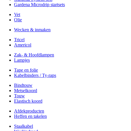
Gardena Microdrip startsets
Vet
Olie
Wecken & inmaken
Tricel
Americol
Zak- & Hoofdlampen
Lampjes
Tape en folie
Kabelbinders / Ty-raps
Bindtouw
Metselkoord
Touw
Elastisch koord
Afdekproducten
Heffen en takelen
Staalkabel