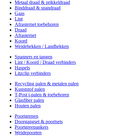
Metaal draad & prikkeldraad
Binddraad & spandraad
Gaas
Lint
Afrasternet toebehoren
Draad
Afrasternet
Koord
Weidehekken / Landhekken
Spanners en tangen
Lint / Koord / Draad verbinders
Haspels
Litzclip verbinders
Recycling palen & metalen palen
Kunststof palen
T-Post t-palen & toebehoren
Glasfiber palen
Houten palen
Poortgrepen
Doorgangset & poortsets
Poortgreepankers
Weidepoorten