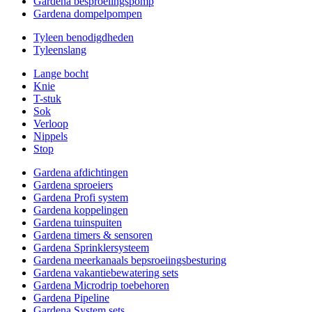
Gardena besproeiingspomp
Gardena dompelpompen
Tyleen benodigdheden
Tyleenslang
Lange bocht
Knie
T-stuk
Sok
Verloop
Nippels
Stop
Gardena afdichtingen
Gardena sproeiers
Gardena Profi system
Gardena koppelingen
Gardena tuinspuiten
Gardena timers & sensoren
Gardena Sprinklersysteem
Gardena meerkanaals bepsroeiingsbesturing
Gardena vakantiebewatering sets
Gardena Microdrip toebehoren
Gardena Pipeline
Gardena System sets