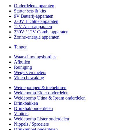
Onderdelen apparaten
Starter sets & kits
9V Batterij-apparaten
230V Lichtnetapparaten
12V Accu-apparaten
230V / 12V Combi apparaten
Zonne-energie apparaten
Tangen
Waarschuwingsbordjes
Afkuilen
Reiniging
Wegers en meters
Video bewaking
Weidepompen & toebehoren
Weidepomp Eider onderdelen
Weidepomp Utina & Ipsam onderdelen
Drinkbakken
Drinkbak onderdelen
Vlotters
Weidepomp Lister onderdelen
Nippels / Sproeiers
Drinknippel-onderdelen