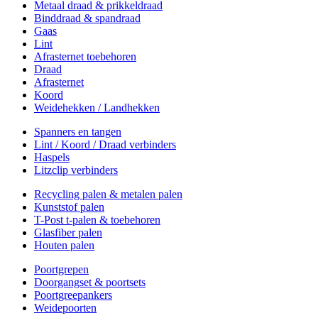
Metaal draad & prikkeldraad
Binddraad & spandraad
Gaas
Lint
Afrasternet toebehoren
Draad
Afrasternet
Koord
Weidehekken / Landhekken
Spanners en tangen
Lint / Koord / Draad verbinders
Haspels
Litzclip verbinders
Recycling palen & metalen palen
Kunststof palen
T-Post t-palen & toebehoren
Glasfiber palen
Houten palen
Poortgrepen
Doorgangset & poortsets
Poortgreepankers
Weidepoorten