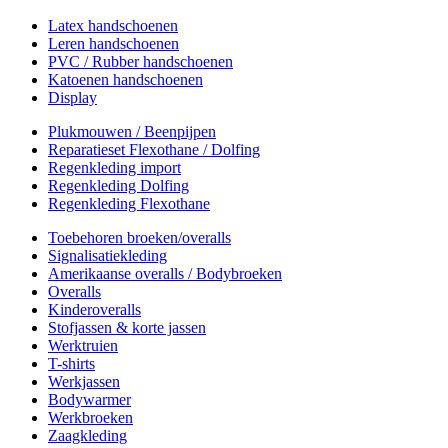
Latex handschoenen
Leren handschoenen
PVC / Rubber handschoenen
Katoenen handschoenen
Display
Plukmouwen / Beenpijpen
Reparatieset Flexothane / Dolfing
Regenkleding import
Regenkleding Dolfing
Regenkleding Flexothane
Toebehoren broeken/overalls
Signalisatiekleding
Amerikaanse overalls / Bodybroeken
Overalls
Kinderoveralls
Stofjassen & korte jassen
Werktruien
T-shirts
Werkjassen
Bodywarmer
Werkbroeken
Zaagkleding