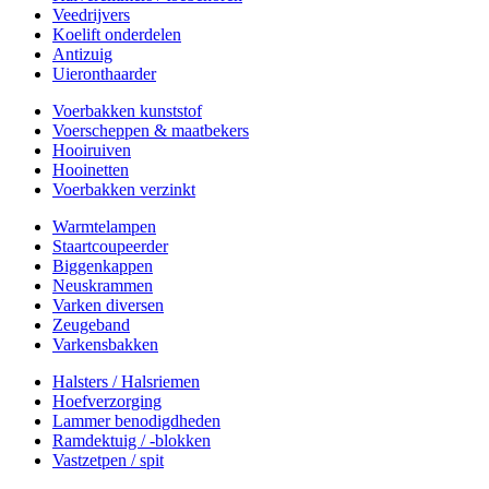
Veedrijvers
Koelift onderdelen
Antizuig
Uieronthaarder
Voerbakken kunststof
Voerscheppen & maatbekers
Hooiruiven
Hooinetten
Voerbakken verzinkt
Warmtelampen
Staartcoupeerder
Biggenkappen
Neuskrammen
Varken diversen
Zeugeband
Varkensbakken
Halsters / Halsriemen
Hoefverzorging
Lammer benodigdheden
Ramdektuig / -blokken
Vastzetpen / spit