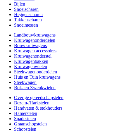
Bijlen
Snoeischaren
Heggenscharen
Takkenscharen
Snoeimessen
Landbouwkruiwagens
Kruiwagenonderdelen
Bouwkruiwagens
Kruiwagen accessoires
Kruiwagenonderstel
Kruiwagenbakken
Kruiwagenwielen
Steekwagenonderdelen
Huis en Tuin kruiwagens
Steekwagen
Bok- en Zwenkwielen
Overige gereedschapstelen
Bezem-/Harkstelen
Handvaten & stokhouders
Hamerstelen
Spadestelen
Graanschopstelen
Schopstelen