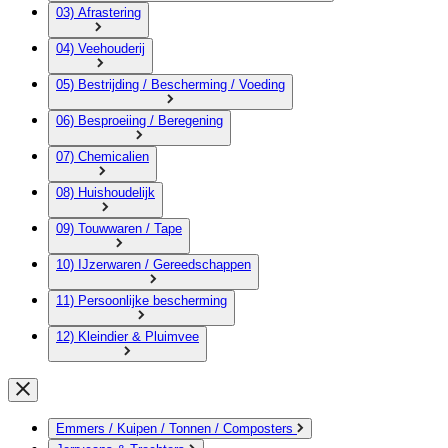
03) Afrastering
04) Veehouderij
05) Bestrijding / Bescherming / Voeding
06) Besproeiing / Beregening
07) Chemicalien
08) Huishoudelijk
09) Touwwaren / Tape
10) IJzerwaren / Gereedschappen
11) Persoonlijke bescherming
12) Kleindier & Pluimvee
Emmers / Kuipen / Tonnen / Composters