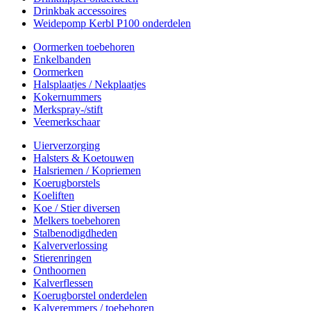
Drinkbak accessoires
Weidepomp Kerbl P100 onderdelen
Oormerken toebehoren
Enkelbanden
Oormerken
Halsplaatjes / Nekplaatjes
Kokernummers
Merkspray-/stift
Veemerkschaar
Uierverzorging
Halsters & Koetouwen
Halsriemen / Kopriemen
Koerugborstels
Koeliften
Koe / Stier diversen
Melkers toebehoren
Stalbenodigdheden
Kalververlossing
Stierenringen
Onthoornen
Kalverflessen
Koerugborstel onderdelen
Kalveremmers / toebehoren