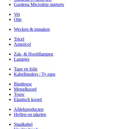
Gardena Microdrip startsets
Vet
Olie
Wecken & inmaken
Tricel
Americol
Zak- & Hoofdlampen
Lampjes
Tape en folie
Kabelbinders / Ty-raps
Bindtouw
Metselkoord
Touw
Elastisch koord
Afdekproducten
Heffen en takelen
Staalkabel