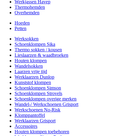
Werkjassen Havep
Thermohemden
Overhemden
Hoeden
Petten
Werksokken
Schoenklompen Sika
Thermo sokken / kousen
Lieslaarzen & waadbroeken
Houten klompen
Wandelsokken
Laarzen vrije tijd
Werklaarzen Dunlop
Kunststof klompen
Schoenklompen Simson
Schoenklompen Strovels
Schoenklompen overige merken
Wandel-/ Werkschoenen Grisport
Werkschoenen No-Risk
Klomppantoffel
Werklaarzen Grisport
Accessoires
Houten klompen toebehoren