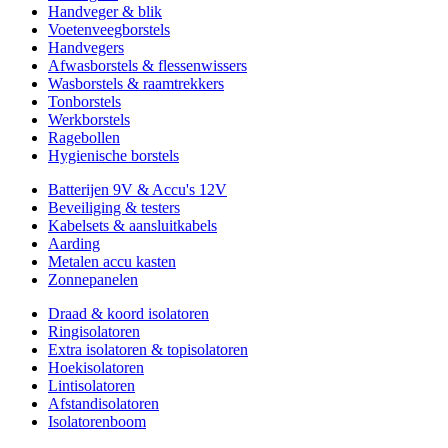
Handveger & blik
Voetenveegborstels
Handvegers
Afwasborstels & flessenwissers
Wasborstels & raamtrekkers
Tonborstels
Werkborstels
Ragebollen
Hygienische borstels
Batterijen 9V & Accu's 12V
Beveiliging & testers
Kabelsets & aansluitkabels
Aarding
Metalen accu kasten
Zonnepanelen
Draad & koord isolatoren
Ringisolatoren
Extra isolatoren & topisolatoren
Hoekisolatoren
Lintisolatoren
Afstandisolatoren
Isolatorenboom