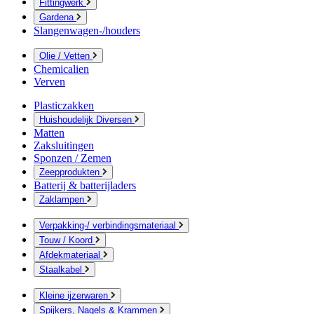
Fittingwerk
Gardena
Slangenwagen-/houders
Olie / Vetten
Chemicalien
Verven
Plasticzakken
Huishoudelijk Diversen
Matten
Zaksluitingen
Sponzen / Zemen
Zeepprodukten
Batterij & batterijladers
Zaklampen
Verpakking-/ verbindingsmateriaal
Touw / Koord
Afdekmateriaal
Staalkabel
Kleine ijzerwaren
Spijkers, Nagels & Krammen