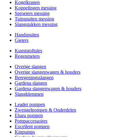
Kogelkranen
Koppelingen messing
Sproeiers messing
Tuinspuiten messing
Slangstukken messing
Handspuiten
Gieters
Kunststoftules
Regenmeters
Overige slangen
Overige slangenwagen & houders
Beregeningsslangen
Gardena slangen
Gardena slangenwagen & houders
Slangklemmen
Leader pompen
Zwengelpompen & Onderdelen
Ebara pompen
Pompaccessoires
Excellent pompen
Kinpumps