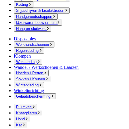
Ketting
Slijpschijven & laselektroden
Handgereedschappen
IJzerwaren bouw en tuin
Hang en sluitwerk
Disposables
Werkhandschoenen
Regenkleding
Klompen
Werkkleding
Wandel-/ Werkschoenen & Laarzen
Hoeden / Petten
Sokken / Kousen
Winterkleding
Winkelinrichting
Gelaatsbescherming
Pluimvee
Knaagdieren
Hond
Kat