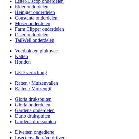
Lister/Liscop onderdelen
Eider onderdelen
Heiniger onderdelen
Constanta onderdelen
Moser onderdelen
Farm Clipper onderdelen
Oster onderdelen
TailWell onderdelen
Voerbakken pluimvee
Katten
Honden
LED verlichting
Ratten / Muizenvallen
Ratten / Muizengif
Gloria drukspuiten
Gloria onderdelen
Gardena onderdelen
Dario drukspuiten
Gardena drukspuiten
Diversen ongedierte
Insectenvallen-/verdrijvers