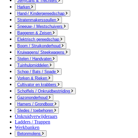
Jerrycans & Trechters
Harken
Hand-/ Kindergereedschap
Stratenmakersspullen
Sneeuw- / Mestschuivers
Baggeren & Zeisen
Elektrisch gereedschap
Boom / Struikonderhoud
Kruiwagens/ Steekwagens
Stelen / Handvaten
Tuinhulpmiddelen
Schop / Bats / Spade
Vorken & Rieken
Cultivator en krabbers
Schoffels / Onkruidbestrijding
Gazononderhoud
Hamers / Grondboor
Sledes / toebehoren
Onkruidverwijderaars
Ladders / Trappen
Werkbanken
Betonmolens