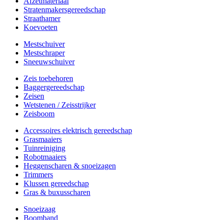
Afzetmateriaal
Stratenmakersgereedschap
Straathamer
Koevoeten
Mestschuiver
Mestschraper
Sneeuwschuiver
Zeis toebehoren
Baggergereedschap
Zeisen
Wetstenen / Zeisstrijker
Zeisboom
Accessoires elektrisch gereedschap
Grasmaaiers
Tuinreiniging
Robotmaaiers
Heggenscharen & snoeizagen
Trimmers
Klussen gereedschap
Gras & buxusscharen
Snoeizaag
Boomband