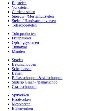
Bijlstelen
Vorkstelen
Gardena stelen
Sneeuw- /Mestschuifstelen
Stelen / Handvaten diversen
Telescoopstelen
Tuin producten
Fruitplukker
Ophangsystemen
Tuinafval
Manden
Spades
Betonschoppen
Schepbatsen
Batsen
Ballastschoppen & stalschoppen
Slijtsrip Graan- /Ballastschop
Graanschoppen
Spitvorken
Hooivorken
Mestvorken
Bietenvorken