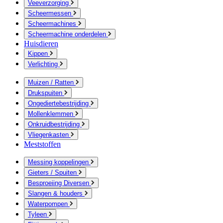
Veeverzorging
Scheermessen
Scheermachines
Scheermachine onderdelen
Huisdieren
Kippen
Verlichting
Muizen / Ratten
Drukspuiten
Ongediertebestrijding
Mollenklemmen
Onkruidbestrijding
Vliegenkasten
Meststoffen
Messing koppelingen
Gieters / Spuiten
Besproeiing Diversen
Slangen & houders
Waterpompen
Tyleen