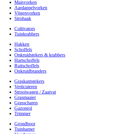
Maisvorken
Aardappelvorken
Vijgenvorken
Strohaak
Cultivators
Tuinkrabbers
Hakken
Schoffels
Onkruidstekers & krabbers
Hartschoffels
Ruitschoffels
Onkruidbranders
Graskantstekers
Verticuteren
Strooiwagen / Zaaivat
Grasmaaier
Grasscharen
Gazonrol
Trimmer
Grondboor
Tuinhamer