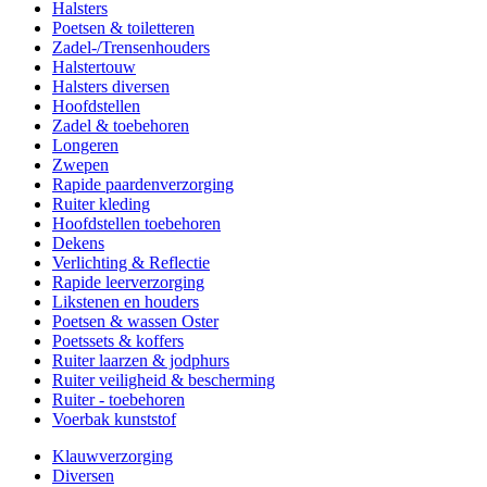
Halsters
Poetsen & toiletteren
Zadel-/Trensenhouders
Halstertouw
Halsters diversen
Hoofdstellen
Zadel & toebehoren
Longeren
Zwepen
Rapide paardenverzorging
Ruiter kleding
Hoofdstellen toebehoren
Dekens
Verlichting & Reflectie
Rapide leerverzorging
Likstenen en houders
Poetsen & wassen Oster
Poetssets & koffers
Ruiter laarzen & jodphurs
Ruiter veiligheid & bescherming
Ruiter - toebehoren
Voerbak kunststof
Klauwverzorging
Diversen