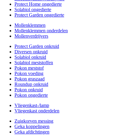
Protect Home ongedierte
Solabiol ongedierte
Protect Garden ongedierte
Mollenklemmen
Mollenklemmen onderdelen
Mollenverdrijvers
Protect Garden onkruid
Diversen onkruid
Solabiol onkruid
Solabiol meststoffen
Pokon meststof
Pokon voeding
Pokon graszaad
Roundup onkruid
Pokon onkruid
Pokon ongedierte
Vliegenkast-/lamp
Vliegenkast onderdelen
Zuigkorven messing
Geka koppelingen
Geka afdichtingen