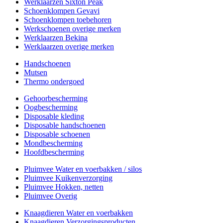
Werklaarzen Sixton Peak
Schoenklompen Gevavi
Schoenklompen toebehoren
Werkschoenen overige merken
Werklaarzen Bekina
Werklaarzen overige merken
Handschoenen
Mutsen
Thermo ondergoed
Gehoorbescherming
Oogbescherming
Disposable kleding
Disposable handschoenen
Disposable schoenen
Mondbescherming
Hoofdbescherming
Pluimvee Water en voerbakken / silos
Pluimvee Kuikenverzorging
Pluimvee Hokken, netten
Pluimvee Overig
Knaagdieren Water en voerbakken
Knaagdieren Verzorgingsproducten