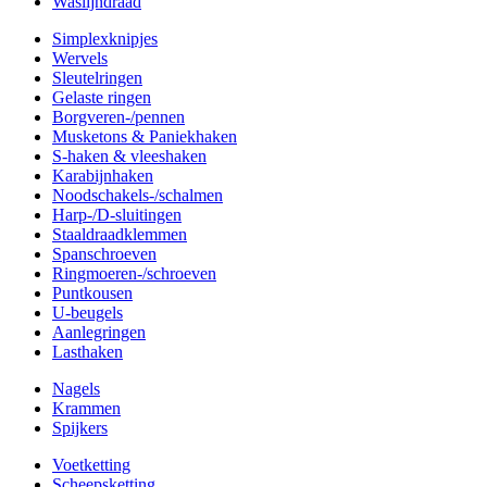
Waslijndraad
Simplexknipjes
Wervels
Sleutelringen
Gelaste ringen
Borgveren-/pennen
Musketons & Paniekhaken
S-haken & vleeshaken
Karabijnhaken
Noodschakels-/schalmen
Harp-/D-sluitingen
Staaldraadklemmen
Spanschroeven
Ringmoeren-/schroeven
Puntkousen
U-beugels
Aanlegringen
Lasthaken
Nagels
Krammen
Spijkers
Voetketting
Scheepsketting