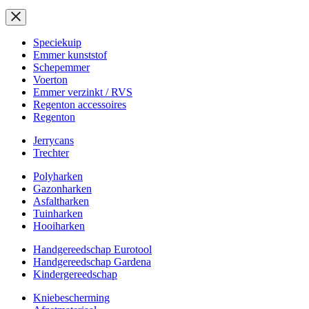
Speciekuip
Emmer kunststof
Schepemmer
Voerton
Emmer verzinkt / RVS
Regenton accessoires
Regenton
Jerrycans
Trechter
Polyharken
Gazonharken
Asfaltharken
Tuinharken
Hooiharken
Handgereedschap Eurotool
Handgereedschap Gardena
Kindergereedschap
Kniebescherming