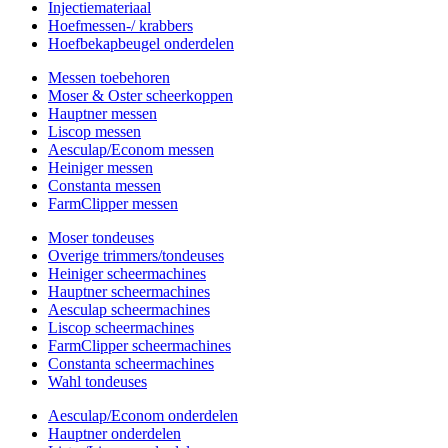
Injectiemateriaal
Hoefmessen-/ krabbers
Hoefbekapbeugel onderdelen
Messen toebehoren
Moser & Oster scheerkoppen
Hauptner messen
Liscop messen
Aesculap/Econom messen
Heiniger messen
Constanta messen
FarmClipper messen
Moser tondeuses
Overige trimmers/tondeuses
Heiniger scheermachines
Hauptner scheermachines
Aesculap scheermachines
Liscop scheermachines
FarmClipper scheermachines
Constanta scheermachines
Wahl tondeuses
Aesculap/Econom onderdelen
Hauptner onderdelen