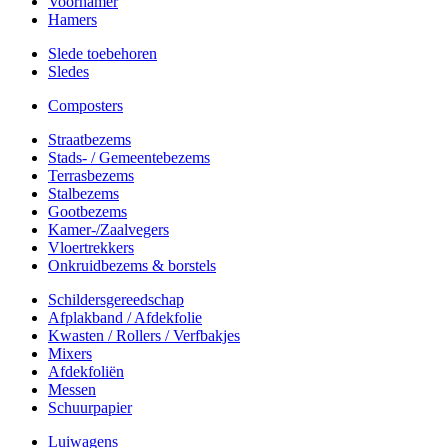
Voorhamer
Hamers
Slede toebehoren
Sledes
Composters
Straatbezems
Stads- / Gemeentebezems
Terrasbezems
Stalbezems
Gootbezems
Kamer-/Zaalvegers
Vloertrekkers
Onkruidbezems & borstels
Schildersgereedschap
Afplakband / Afdekfolie
Kwasten / Rollers / Verfbakjes
Mixers
Afdekfoliën
Messen
Schuurpapier
Luiwagens