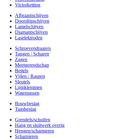
Victorketting
Afbraamschijven
Doorslijpschijven
Lamelschijven
Diamantschijven
Laselektroden
Schroevendraaiers
Tangen / Scharen
Zagen
Meetgereedschap
Beitels
Vijlen / Raspen
Sleutels
Lijmklemmen
Waterpassen
Bouwbeslag
Tuinbeslag
Grendels/schuifen
Hang en sluitwerk overig
Hengen/scharnieren
Scharnieren