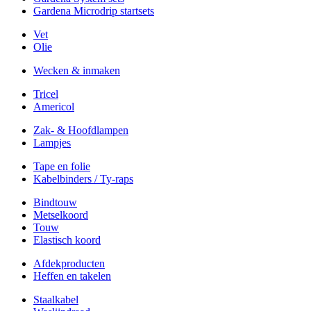
Gardena Microdrip startsets
Vet
Olie
Wecken & inmaken
Tricel
Americol
Zak- & Hoofdlampen
Lampjes
Tape en folie
Kabelbinders / Ty-raps
Bindtouw
Metselkoord
Touw
Elastisch koord
Afdekproducten
Heffen en takelen
Staalkabel