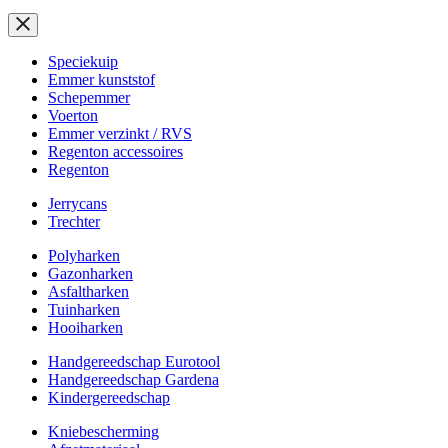
Speciekuip
Emmer kunststof
Schepemmer
Voerton
Emmer verzinkt / RVS
Regenton accessoires
Regenton
Jerrycans
Trechter
Polyharken
Gazonharken
Asfaltharken
Tuinharken
Hooiharken
Handgereedschap Eurotool
Handgereedschap Gardena
Kindergereedschap
Kniebescherming