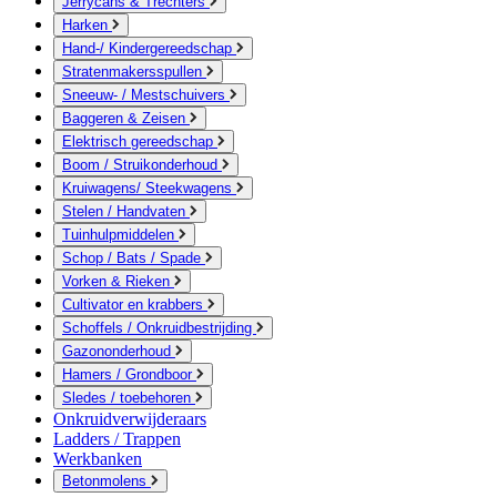
Jerrycans & Trechters
Harken
Hand-/ Kindergereedschap
Stratenmakersspullen
Sneeuw- / Mestschuivers
Baggeren & Zeisen
Elektrisch gereedschap
Boom / Struikonderhoud
Kruiwagens/ Steekwagens
Stelen / Handvaten
Tuinhulpmiddelen
Schop / Bats / Spade
Vorken & Rieken
Cultivator en krabbers
Schoffels / Onkruidbestrijding
Gazononderhoud
Hamers / Grondboor
Sledes / toebehoren
Onkruidverwijderaars
Ladders / Trappen
Werkbanken
Betonmolens