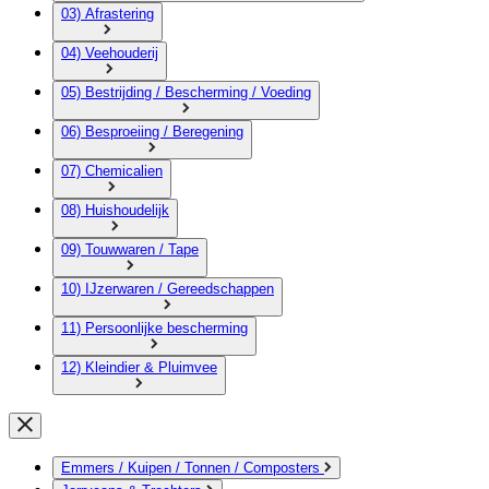
03) Afrastering
04) Veehouderij
05) Bestrijding / Bescherming / Voeding
06) Besproeiing / Beregening
07) Chemicalien
08) Huishoudelijk
09) Touwwaren / Tape
10) IJzerwaren / Gereedschappen
11) Persoonlijke bescherming
12) Kleindier & Pluimvee
Emmers / Kuipen / Tonnen / Composters