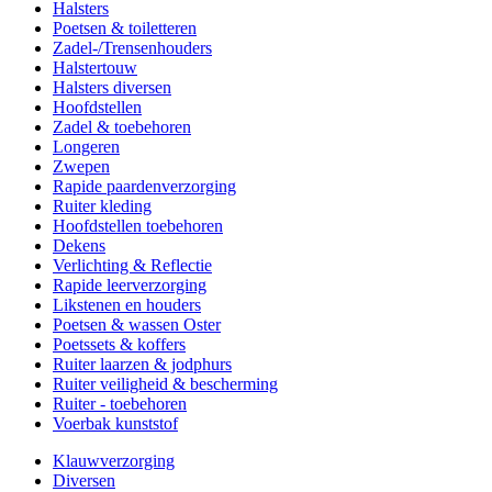
Halsters
Poetsen & toiletteren
Zadel-/Trensenhouders
Halstertouw
Halsters diversen
Hoofdstellen
Zadel & toebehoren
Longeren
Zwepen
Rapide paardenverzorging
Ruiter kleding
Hoofdstellen toebehoren
Dekens
Verlichting & Reflectie
Rapide leerverzorging
Likstenen en houders
Poetsen & wassen Oster
Poetssets & koffers
Ruiter laarzen & jodphurs
Ruiter veiligheid & bescherming
Ruiter - toebehoren
Voerbak kunststof
Klauwverzorging
Diversen