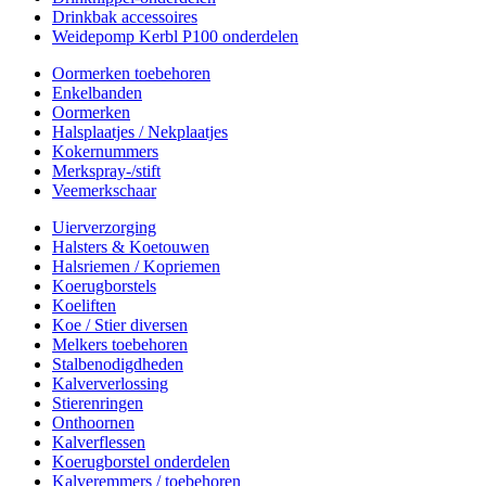
Drinkbak accessoires
Weidepomp Kerbl P100 onderdelen
Oormerken toebehoren
Enkelbanden
Oormerken
Halsplaatjes / Nekplaatjes
Kokernummers
Merkspray-/stift
Veemerkschaar
Uierverzorging
Halsters & Koetouwen
Halsriemen / Kopriemen
Koerugborstels
Koeliften
Koe / Stier diversen
Melkers toebehoren
Stalbenodigdheden
Kalververlossing
Stierenringen
Onthoornen
Kalverflessen
Koerugborstel onderdelen
Kalveremmers / toebehoren