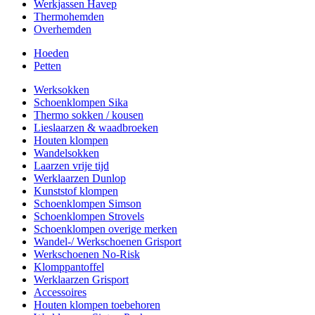
Werkjassen Havep
Thermohemden
Overhemden
Hoeden
Petten
Werksokken
Schoenklompen Sika
Thermo sokken / kousen
Lieslaarzen & waadbroeken
Houten klompen
Wandelsokken
Laarzen vrije tijd
Werklaarzen Dunlop
Kunststof klompen
Schoenklompen Simson
Schoenklompen Strovels
Schoenklompen overige merken
Wandel-/ Werkschoenen Grisport
Werkschoenen No-Risk
Klomppantoffel
Werklaarzen Grisport
Accessoires
Houten klompen toebehoren