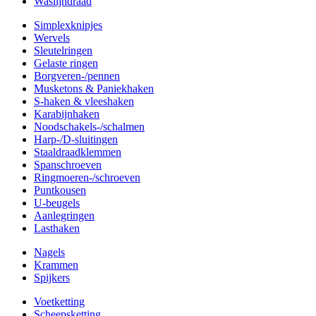
Waslijndraad
Simplexknipjes
Wervels
Sleutelringen
Gelaste ringen
Borgveren-/pennen
Musketons & Paniekhaken
S-haken & vleeshaken
Karabijnhaken
Noodschakels-/schalmen
Harp-/D-sluitingen
Staaldraadklemmen
Spanschroeven
Ringmoeren-/schroeven
Puntkousen
U-beugels
Aanlegringen
Lasthaken
Nagels
Krammen
Spijkers
Voetketting
Scheepsketting