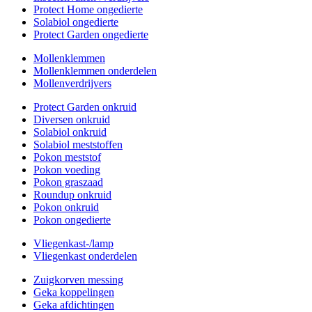
Protect Home ongedierte
Solabiol ongedierte
Protect Garden ongedierte
Mollenklemmen
Mollenklemmen onderdelen
Mollenverdrijvers
Protect Garden onkruid
Diversen onkruid
Solabiol onkruid
Solabiol meststoffen
Pokon meststof
Pokon voeding
Pokon graszaad
Roundup onkruid
Pokon onkruid
Pokon ongedierte
Vliegenkast-/lamp
Vliegenkast onderdelen
Zuigkorven messing
Geka koppelingen
Geka afdichtingen