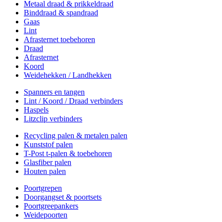
Metaal draad & prikkeldraad
Binddraad & spandraad
Gaas
Lint
Afrasternet toebehoren
Draad
Afrasternet
Koord
Weidehekken / Landhekken
Spanners en tangen
Lint / Koord / Draad verbinders
Haspels
Litzclip verbinders
Recycling palen & metalen palen
Kunststof palen
T-Post t-palen & toebehoren
Glasfiber palen
Houten palen
Poortgrepen
Doorgangset & poortsets
Poortgreepankers
Weidepoorten