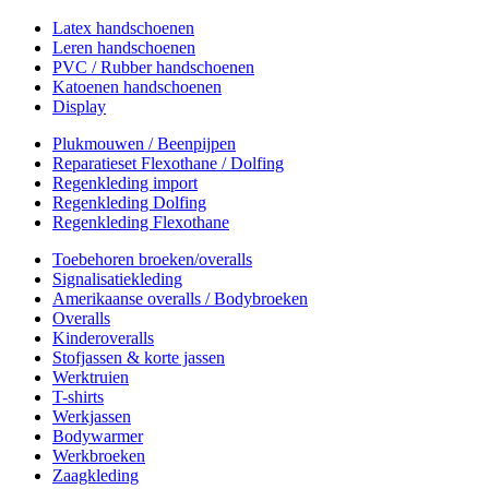
Latex handschoenen
Leren handschoenen
PVC / Rubber handschoenen
Katoenen handschoenen
Display
Plukmouwen / Beenpijpen
Reparatieset Flexothane / Dolfing
Regenkleding import
Regenkleding Dolfing
Regenkleding Flexothane
Toebehoren broeken/overalls
Signalisatiekleding
Amerikaanse overalls / Bodybroeken
Overalls
Kinderoveralls
Stofjassen & korte jassen
Werktruien
T-shirts
Werkjassen
Bodywarmer
Werkbroeken
Zaagkleding