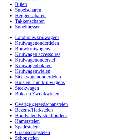
Bijlen
Snoeischaren
Heggenscharen
Takkenscharen
Snoeimessen
Landbouwkruiwagens
Kruiwagenonderdelen
Bouwkruiwagens
Kruiwagen accessoires
Kruiwagenonderstel
Kruiwagenbakken
Kruiwagenwielen
Steekwagenonderdelen
Huis en Tuin kruiwagens
Steekwagen
Bok- en Zwenkwielen
Overige gereedschapstelen
Bezem-/Harkstelen
Handvaten & stokhouders
Hamerstelen
Spadestelen
Graanschopstelen
Schopstelen