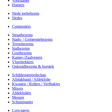
Voorhamer
Hamers
Slede toebehoren
Sledes
Composters
Straatbezems
Stads- / Gemeentebezems
Terrasbezems
Stalbezems
Gootbezems
Kamer-/Zaalvegers
Vloertrekkers
Onkruidbezems & borstels
Schildersgereedschap
Afplakband / Afdekfolie
Kwasten / Rollers / Verfbakjes
Mixers
Afdekfoliën
Messen
Schuurpapier
Luiwagens