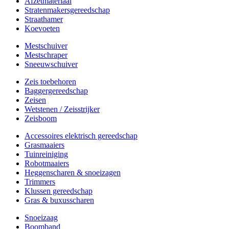
Afzetmateriaal
Stratenmakersgereedschap
Straathamer
Koevoeten
Mestschuiver
Mestschraper
Sneeuwschuiver
Zeis toebehoren
Baggergereedschap
Zeisen
Wetstenen / Zeisstrijker
Zeisboom
Accessoires elektrisch gereedschap
Grasmaaiers
Tuinreiniging
Robotmaaiers
Heggenscharen & snoeizagen
Trimmers
Klussen gereedschap
Gras & buxusscharen
Snoeizaag
Boomband