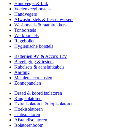
Handveger & blik
Voetenveegborstels
Handvegers
Afwasborstels & flessenwissers
Wasborstels & raamtrekkers
Tonborstels
Werkborstels
Ragebollen
Hygienische borstels
Batterijen 9V & Accu's 12V
Beveiliging & testers
Kabelsets & aansluitkabels
Aarding
Metalen accu kasten
Zonnepanelen
Draad & koord isolatoren
Ringisolatoren
Extra isolatoren & topisolatoren
Hoekisolatoren
Lintisolatoren
Afstandisolatoren
Isolatorenboom