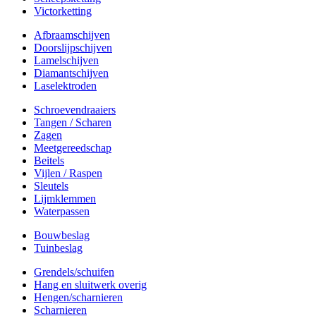
Victorketting
Afbraamschijven
Doorslijpschijven
Lamelschijven
Diamantschijven
Laselektroden
Schroevendraaiers
Tangen / Scharen
Zagen
Meetgereedschap
Beitels
Vijlen / Raspen
Sleutels
Lijmklemmen
Waterpassen
Bouwbeslag
Tuinbeslag
Grendels/schuifen
Hang en sluitwerk overig
Hengen/scharnieren
Scharnieren