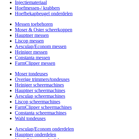
Injectiemateriaal
Hoefmessen-/ krabbers
Hoefbekapbeugel onderdelen
Messen toebehoren
Moser & Oster scheerkoppen
Hauptner messen
Liscop messen
Aesculap/Econom messen
Heiniger messen
Constanta messen
FarmClipper messen
Moser tondeuses
Overige trimmers/tondeuses
Heiniger scheermachines
Hauptner scheermachines
Aesculap scheermachines
Liscop scheermachines
FarmClipper scheermachines
Constanta scheermachines
Wahl tondeuses
Aesculap/Econom onderdelen
Hauptner onderdelen