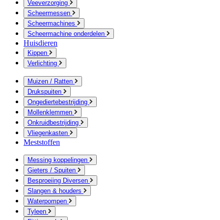
Veeverzorging
Scheermessen
Scheermachines
Scheermachine onderdelen
Huisdieren
Kippen
Verlichting
Muizen / Ratten
Drukspuiten
Ongediertebestrijding
Mollenklemmen
Onkruidbestrijding
Vliegenkasten
Meststoffen
Messing koppelingen
Gieters / Spuiten
Besproeiing Diversen
Slangen & houders
Waterpompen
Tyleen