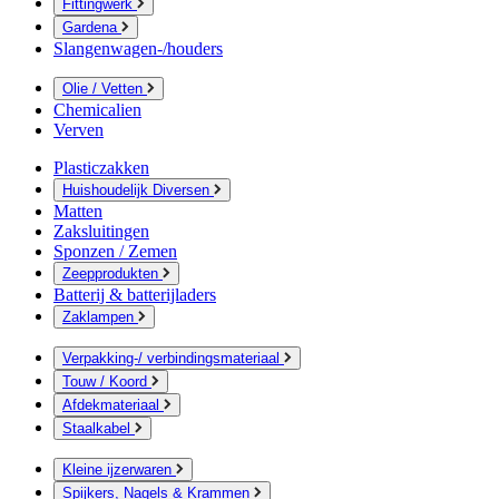
Fittingwerk
Gardena
Slangenwagen-/houders
Olie / Vetten
Chemicalien
Verven
Plasticzakken
Huishoudelijk Diversen
Matten
Zaksluitingen
Sponzen / Zemen
Zeepprodukten
Batterij & batterijladers
Zaklampen
Verpakking-/ verbindingsmateriaal
Touw / Koord
Afdekmateriaal
Staalkabel
Kleine ijzerwaren
Spijkers, Nagels & Krammen