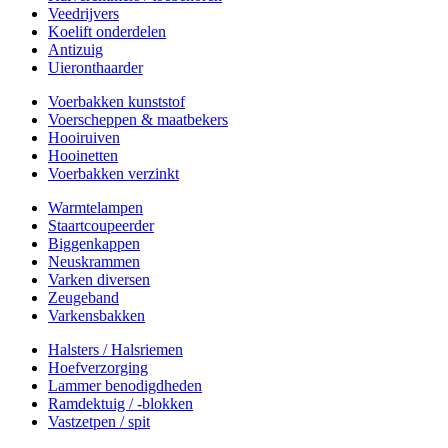
Veedrijvers
Koelift onderdelen
Antizuig
Uieronthaarder
Voerbakken kunststof
Voerscheppen & maatbekers
Hooiruiven
Hooinetten
Voerbakken verzinkt
Warmtelampen
Staartcoupeerder
Biggenkappen
Neuskrammen
Varken diversen
Zeugeband
Varkensbakken
Halsters / Halsriemen
Hoefverzorging
Lammer benodigdheden
Ramdektuig / -blokken
Vastzetpen / spit