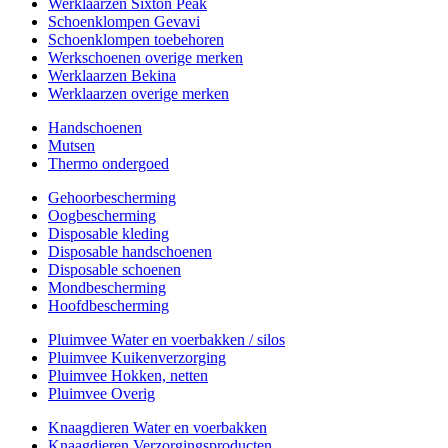
Werklaarzen Sixton Peak
Schoenklompen Gevavi
Schoenklompen toebehoren
Werkschoenen overige merken
Werklaarzen Bekina
Werklaarzen overige merken
Handschoenen
Mutsen
Thermo ondergoed
Gehoorbescherming
Oogbescherming
Disposable kleding
Disposable handschoenen
Disposable schoenen
Mondbescherming
Hoofdbescherming
Pluimvee Water en voerbakken / silos
Pluimvee Kuikenverzorging
Pluimvee Hokken, netten
Pluimvee Overig
Knaagdieren Water en voerbakken
Knaagdieren Verzorgingsproducten