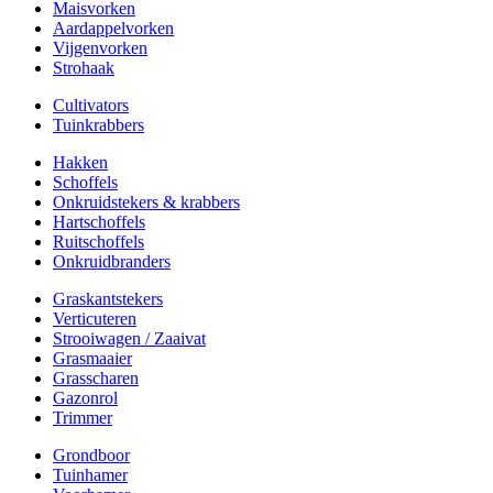
Maisvorken
Aardappelvorken
Vijgenvorken
Strohaak
Cultivators
Tuinkrabbers
Hakken
Schoffels
Onkruidstekers & krabbers
Hartschoffels
Ruitschoffels
Onkruidbranders
Graskantstekers
Verticuteren
Strooiwagen / Zaaivat
Grasmaaier
Grasscharen
Gazonrol
Trimmer
Grondboor
Tuinhamer