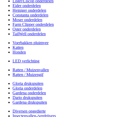
Lister/Liscop onderdelen
Eider onderdelen
Heiniger onderdelen
Constanta onderdelen
Moser onderdelen
Farm Clipper onderdelen
Oster onderdelen
TailWell onderdelen
Voerbakken pluimvee
Katten
Honden
LED verlichting
Ratten / Muizenvallen
Ratten / Muizengif
Gloria drukspuiten
Gloria onderdelen
Gardena onderdelen
Dario drukspuiten
Gardena drukspuiten
Diversen ongedierte
Insectenvallen-/verdrijvers