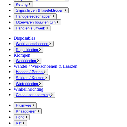
Ketting
Slijpschijven & laselektroden
Handgereedschappen
IJzerwaren bouw en tuin
Hang en sluitwerk
Disposables
Werkhandschoenen
Regenkleding
Klompen
Werkkleding
Wandel-/ Werkschoenen & Laarzen
Hoeden / Petten
Sokken / Kousen
Winterkleding
Winkelinrichting
Gelaatsbescherming
Pluimvee
Knaagdieren
Hond
Kat