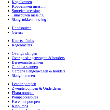
Kogelkranen
Koppelingen messing
Sproeiers messing
Tuinspuiten messing
Slangstukken messing
Handspuiten
Gieters
Kunststoftules
Regenmeters
Overige slangen
Overige slangenwagen & houders
Beregeningsslangen
Gardena slangen
Gardena slangenwagen & houders
Slangklemmen
Leader pompen
Zwengelpompen & Onderdelen
Ebara pompen
Pompaccessoires
Excellent pompen
Kinpumps