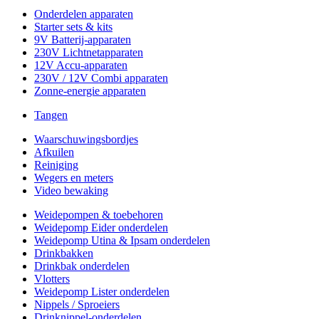
Onderdelen apparaten
Starter sets & kits
9V Batterij-apparaten
230V Lichtnetapparaten
12V Accu-apparaten
230V / 12V Combi apparaten
Zonne-energie apparaten
Tangen
Waarschuwingsbordjes
Afkuilen
Reiniging
Wegers en meters
Video bewaking
Weidepompen & toebehoren
Weidepomp Eider onderdelen
Weidepomp Utina & Ipsam onderdelen
Drinkbakken
Drinkbak onderdelen
Vlotters
Weidepomp Lister onderdelen
Nippels / Sproeiers
Drinknippel-onderdelen