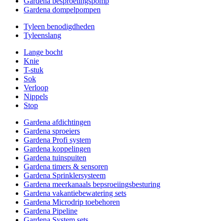
Gardena besproeiingspomp
Gardena dompelpompen
Tyleen benodigdheden
Tyleenslang
Lange bocht
Knie
T-stuk
Sok
Verloop
Nippels
Stop
Gardena afdichtingen
Gardena sproeiers
Gardena Profi system
Gardena koppelingen
Gardena tuinspuiten
Gardena timers & sensoren
Gardena Sprinklersysteem
Gardena meerkanaals bepsroeiingsbesturing
Gardena vakantiebewatering sets
Gardena Microdrip toebehoren
Gardena Pipeline
Gardena System sets