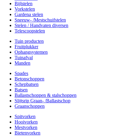
Bijlstelen
Vorkstelen
Gardena stelen
Sneeuw- /Mestschuifstelen
Stelen / Handvaten diversen
Telescoopstelen
Tuin producten
Fruitplukker
Ophangsystemen
Tuinafval
Manden
Spades
Betonschoppen
Schepbatsen
Batsen
Ballastschoppen & stalschoppen
Slijtsrip Graan- /Ballastschop
Graanschoppen
Spitvorken
Hooivorken
Mestvorken
Bietenvorken