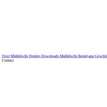
Over Middelwijk
Dealers
Downloads
Middelwijk Bestel-app
Gewijzi
Contact