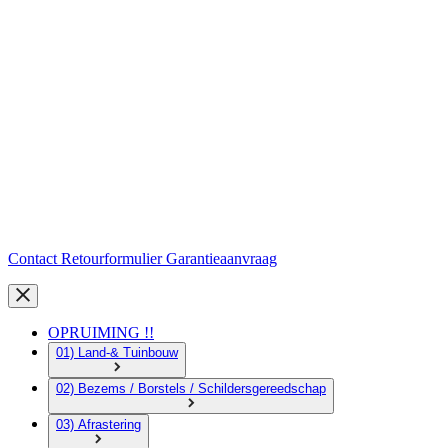
Contact
Retourformulier
Garantieaanvraag
OPRUIMING !!
01) Land-& Tuinbouw
02) Bezems / Borstels / Schildersgereedschap
03) Afrastering