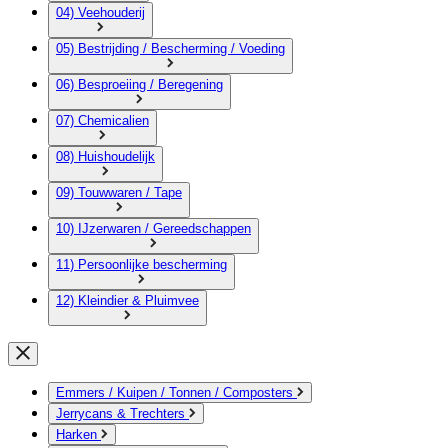
04) Veehouderij
05) Bestrijding / Bescherming / Voeding
06) Besproeiing / Beregening
07) Chemicalien
08) Huishoudelijk
09) Touwwaren / Tape
10) IJzerwaren / Gereedschappen
11) Persoonlijke bescherming
12) Kleindier & Pluimvee
Emmers / Kuipen / Tonnen / Composters
Jerrycans & Trechters
Harken