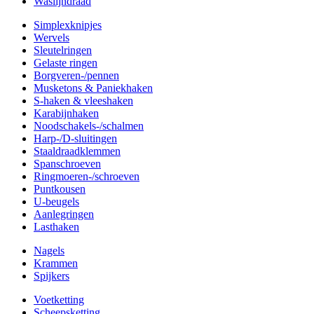
Waslijndraad
Simplexknipjes
Wervels
Sleutelringen
Gelaste ringen
Borgveren-/pennen
Musketons & Paniekhaken
S-haken & vleeshaken
Karabijnhaken
Noodschakels-/schalmen
Harp-/D-sluitingen
Staaldraadklemmen
Spanschroeven
Ringmoeren-/schroeven
Puntkousen
U-beugels
Aanlegringen
Lasthaken
Nagels
Krammen
Spijkers
Voetketting
Scheepsketting