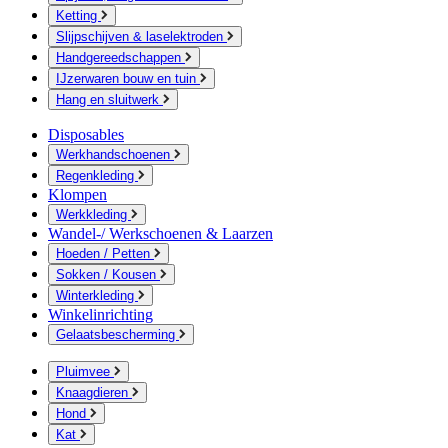
Ketting
Slijpschijven & laselektroden
Handgereedschappen
IJzerwaren bouw en tuin
Hang en sluitwerk
Disposables
Werkhandschoenen
Regenkleding
Klompen
Werkkleding
Wandel-/ Werkschoenen & Laarzen
Hoeden / Petten
Sokken / Kousen
Winterkleding
Winkelinrichting
Gelaatsbescherming
Pluimvee
Knaagdieren
Hond
Kat