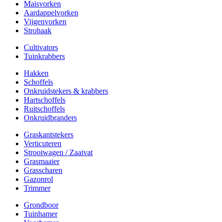
Maisvorken
Aardappelvorken
Vijgenvorken
Strohaak
Cultivators
Tuinkrabbers
Hakken
Schoffels
Onkruidstekers & krabbers
Hartschoffels
Ruitschoffels
Onkruidbranders
Graskantstekers
Verticuteren
Strooiwagen / Zaaivat
Grasmaaier
Grasscharen
Gazonrol
Trimmer
Grondboor
Tuinhamer