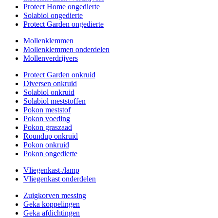
Protect Home ongedierte
Solabiol ongedierte
Protect Garden ongedierte
Mollenklemmen
Mollenklemmen onderdelen
Mollenverdrijvers
Protect Garden onkruid
Diversen onkruid
Solabiol onkruid
Solabiol meststoffen
Pokon meststof
Pokon voeding
Pokon graszaad
Roundup onkruid
Pokon onkruid
Pokon ongedierte
Vliegenkast-/lamp
Vliegenkast onderdelen
Zuigkorven messing
Geka koppelingen
Geka afdichtingen