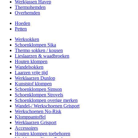
Werkjassen Havep
Thermohemden
Overhemden
Hoeden
Petten
Werksokken
Schoenklompen Sika
Thermo sokken / kousen
Lieslaarzen & waadbroeken
Houten klompen
Wandelsokken
Laarzen vrije tijd
Werklaarzen Dunlop
Kunststof klompen
Schoenklompen Simson
Schoenklompen Strovels
Schoenklompen overige merken
Wandel-/ Werkschoenen Grisport
Werkschoenen No-Risk
Klomppantoffel
Werklaarzen Grisport
Accessoires
Houten klompen toebehoren