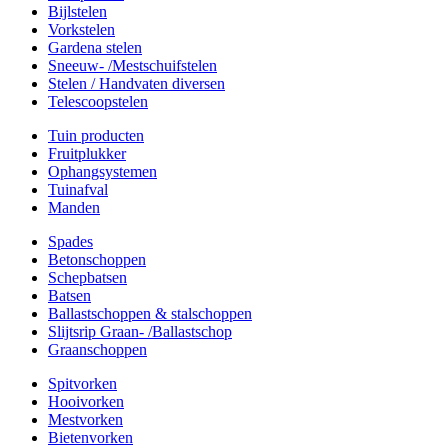
Bijlstelen
Vorkstelen
Gardena stelen
Sneeuw- /Mestschuifstelen
Stelen / Handvaten diversen
Telescoopstelen
Tuin producten
Fruitplukker
Ophangsystemen
Tuinafval
Manden
Spades
Betonschoppen
Schepbatsen
Batsen
Ballastschoppen & stalschoppen
Slijtsrip Graan- /Ballastschop
Graanschoppen
Spitvorken
Hooivorken
Mestvorken
Bietenvorken