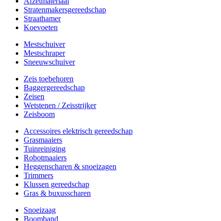
Afzetmateriaal
Stratenmakersgereedschap
Straathamer
Koevoeten
Mestschuiver
Mestschraper
Sneeuwschuiver
Zeis toebehoren
Baggergereedschap
Zeisen
Wetstenen / Zeisstrijker
Zeisboom
Accessoires elektrisch gereedschap
Grasmaaiers
Tuinreiniging
Robotmaaiers
Heggenscharen & snoeizagen
Trimmers
Klussen gereedschap
Gras & buxusscharen
Snoeizaag
Boomband