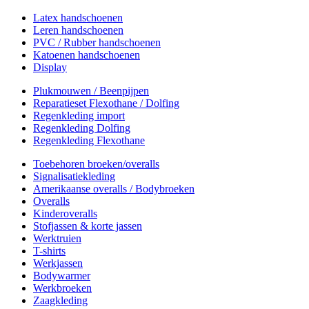
Latex handschoenen
Leren handschoenen
PVC / Rubber handschoenen
Katoenen handschoenen
Display
Plukmouwen / Beenpijpen
Reparatieset Flexothane / Dolfing
Regenkleding import
Regenkleding Dolfing
Regenkleding Flexothane
Toebehoren broeken/overalls
Signalisatiekleding
Amerikaanse overalls / Bodybroeken
Overalls
Kinderoveralls
Stofjassen & korte jassen
Werktruien
T-shirts
Werkjassen
Bodywarmer
Werkbroeken
Zaagkleding