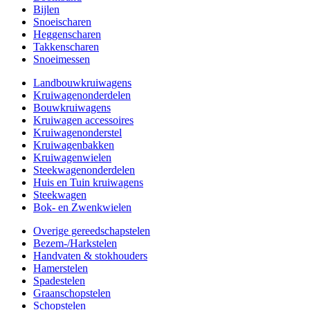
Bijlen
Snoeischaren
Heggenscharen
Takkenscharen
Snoeimessen
Landbouwkruiwagens
Kruiwagenonderdelen
Bouwkruiwagens
Kruiwagen accessoires
Kruiwagenonderstel
Kruiwagenbakken
Kruiwagenwielen
Steekwagenonderdelen
Huis en Tuin kruiwagens
Steekwagen
Bok- en Zwenkwielen
Overige gereedschapstelen
Bezem-/Harkstelen
Handvaten & stokhouders
Hamerstelen
Spadestelen
Graanschopstelen
Schopstelen