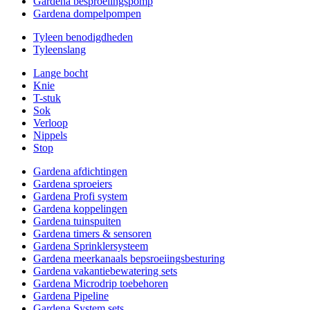
Gardena besproeiingspomp
Gardena dompelpompen
Tyleen benodigdheden
Tyleenslang
Lange bocht
Knie
T-stuk
Sok
Verloop
Nippels
Stop
Gardena afdichtingen
Gardena sproeiers
Gardena Profi system
Gardena koppelingen
Gardena tuinspuiten
Gardena timers & sensoren
Gardena Sprinklersysteem
Gardena meerkanaals bepsroeiingsbesturing
Gardena vakantiebewatering sets
Gardena Microdrip toebehoren
Gardena Pipeline
Gardena System sets