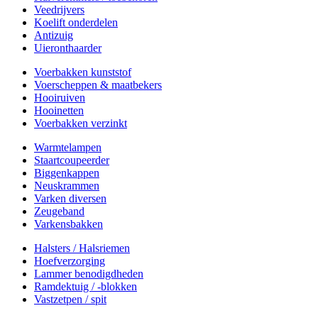
Veedrijvers
Koelift onderdelen
Antizuig
Uieronthaarder
Voerbakken kunststof
Voerscheppen & maatbekers
Hooiruiven
Hooinetten
Voerbakken verzinkt
Warmtelampen
Staartcoupeerder
Biggenkappen
Neuskrammen
Varken diversen
Zeugeband
Varkensbakken
Halsters / Halsriemen
Hoefverzorging
Lammer benodigdheden
Ramdektuig / -blokken
Vastzetpen / spit