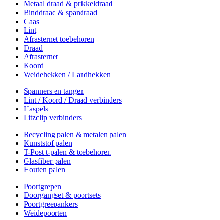
Metaal draad & prikkeldraad
Binddraad & spandraad
Gaas
Lint
Afrasternet toebehoren
Draad
Afrasternet
Koord
Weidehekken / Landhekken
Spanners en tangen
Lint / Koord / Draad verbinders
Haspels
Litzclip verbinders
Recycling palen & metalen palen
Kunststof palen
T-Post t-palen & toebehoren
Glasfiber palen
Houten palen
Poortgrepen
Doorgangset & poortsets
Poortgreepankers
Weidepoorten