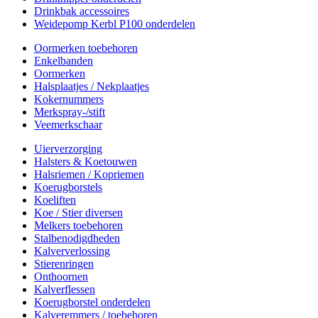
Drinkbak accessoires
Weidepomp Kerbl P100 onderdelen
Oormerken toebehoren
Enkelbanden
Oormerken
Halsplaatjes / Nekplaatjes
Kokernummers
Merkspray-/stift
Veemerkschaar
Uierverzorging
Halsters & Koetouwen
Halsriemen / Kopriemen
Koerugborstels
Koeliften
Koe / Stier diversen
Melkers toebehoren
Stalbenodigdheden
Kalververlossing
Stierenringen
Onthoornen
Kalverflessen
Koerugborstel onderdelen
Kalveremmers / toebehoren