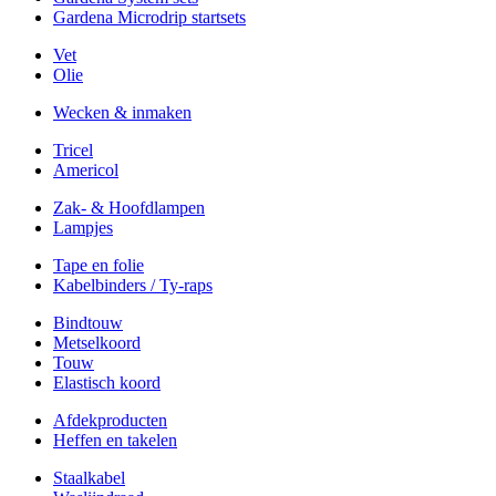
Gardena Microdrip startsets
Vet
Olie
Wecken & inmaken
Tricel
Americol
Zak- & Hoofdlampen
Lampjes
Tape en folie
Kabelbinders / Ty-raps
Bindtouw
Metselkoord
Touw
Elastisch koord
Afdekproducten
Heffen en takelen
Staalkabel