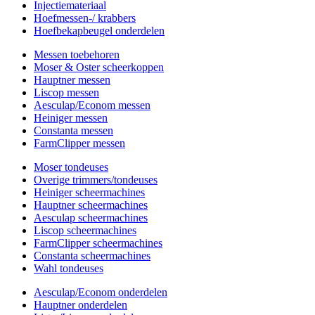
Injectiemateriaal
Hoefmessen-/ krabbers
Hoefbekapbeugel onderdelen
Messen toebehoren
Moser & Oster scheerkoppen
Hauptner messen
Liscop messen
Aesculap/Econom messen
Heiniger messen
Constanta messen
FarmClipper messen
Moser tondeuses
Overige trimmers/tondeuses
Heiniger scheermachines
Hauptner scheermachines
Aesculap scheermachines
Liscop scheermachines
FarmClipper scheermachines
Constanta scheermachines
Wahl tondeuses
Aesculap/Econom onderdelen
Hauptner onderdelen