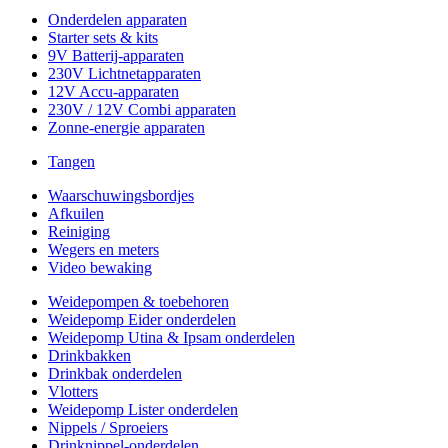
Onderdelen apparaten
Starter sets & kits
9V Batterij-apparaten
230V Lichtnetapparaten
12V Accu-apparaten
230V / 12V Combi apparaten
Zonne-energie apparaten
Tangen
Waarschuwingsbordjes
Afkuilen
Reiniging
Wegers en meters
Video bewaking
Weidepompen & toebehoren
Weidepomp Eider onderdelen
Weidepomp Utina & Ipsam onderdelen
Drinkbakken
Drinkbak onderdelen
Vlotters
Weidepomp Lister onderdelen
Nippels / Sproeiers
Drinknippel-onderdelen