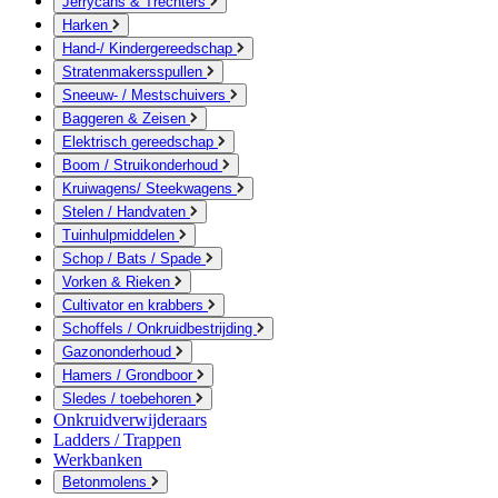
Jerrycans & Trechters
Harken
Hand-/ Kindergereedschap
Stratenmakersspullen
Sneeuw- / Mestschuivers
Baggeren & Zeisen
Elektrisch gereedschap
Boom / Struikonderhoud
Kruiwagens/ Steekwagens
Stelen / Handvaten
Tuinhulpmiddelen
Schop / Bats / Spade
Vorken & Rieken
Cultivator en krabbers
Schoffels / Onkruidbestrijding
Gazononderhoud
Hamers / Grondboor
Sledes / toebehoren
Onkruidverwijderaars
Ladders / Trappen
Werkbanken
Betonmolens