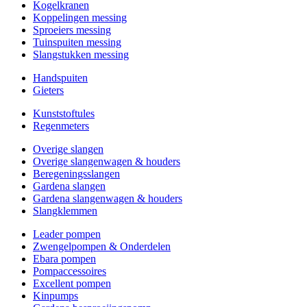
Kogelkranen
Koppelingen messing
Sproeiers messing
Tuinspuiten messing
Slangstukken messing
Handspuiten
Gieters
Kunststoftules
Regenmeters
Overige slangen
Overige slangenwagen & houders
Beregeningsslangen
Gardena slangen
Gardena slangenwagen & houders
Slangklemmen
Leader pompen
Zwengelpompen & Onderdelen
Ebara pompen
Pompaccessoires
Excellent pompen
Kinpumps