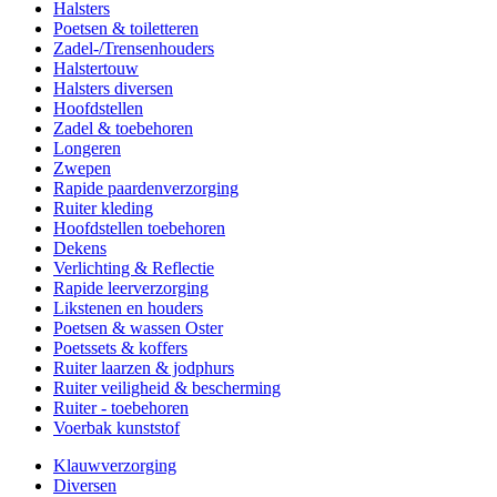
Halsters
Poetsen & toiletteren
Zadel-/Trensenhouders
Halstertouw
Halsters diversen
Hoofdstellen
Zadel & toebehoren
Longeren
Zwepen
Rapide paardenverzorging
Ruiter kleding
Hoofdstellen toebehoren
Dekens
Verlichting & Reflectie
Rapide leerverzorging
Likstenen en houders
Poetsen & wassen Oster
Poetssets & koffers
Ruiter laarzen & jodphurs
Ruiter veiligheid & bescherming
Ruiter - toebehoren
Voerbak kunststof
Klauwverzorging
Diversen