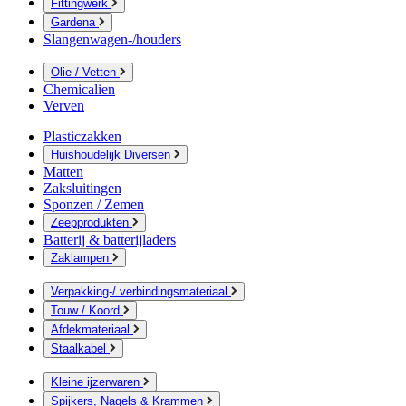
Fittingwerk
Gardena
Slangenwagen-/houders
Olie / Vetten
Chemicalien
Verven
Plasticzakken
Huishoudelijk Diversen
Matten
Zaksluitingen
Sponzen / Zemen
Zeepprodukten
Batterij & batterijladers
Zaklampen
Verpakking-/ verbindingsmateriaal
Touw / Koord
Afdekmateriaal
Staalkabel
Kleine ijzerwaren
Spijkers, Nagels & Krammen