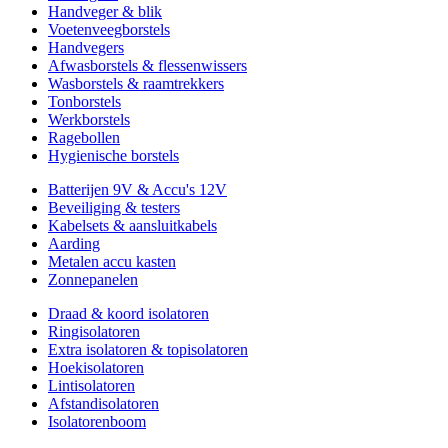
Handveger & blik
Voetenveegborstels
Handvegers
Afwasborstels & flessenwissers
Wasborstels & raamtrekkers
Tonborstels
Werkborstels
Ragebollen
Hygienische borstels
Batterijen 9V & Accu's 12V
Beveiliging & testers
Kabelsets & aansluitkabels
Aarding
Metalen accu kasten
Zonnepanelen
Draad & koord isolatoren
Ringisolatoren
Extra isolatoren & topisolatoren
Hoekisolatoren
Lintisolatoren
Afstandisolatoren
Isolatorenboom