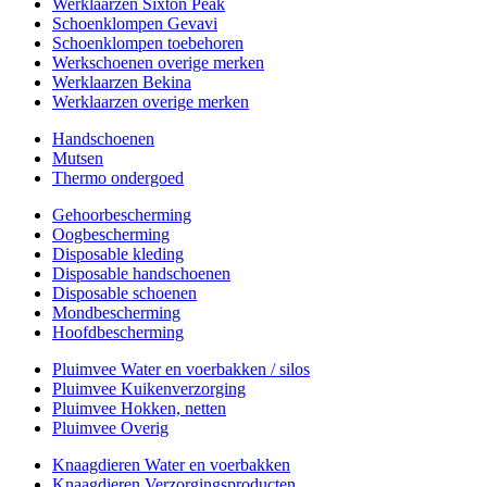
Werklaarzen Sixton Peak
Schoenklompen Gevavi
Schoenklompen toebehoren
Werkschoenen overige merken
Werklaarzen Bekina
Werklaarzen overige merken
Handschoenen
Mutsen
Thermo ondergoed
Gehoorbescherming
Oogbescherming
Disposable kleding
Disposable handschoenen
Disposable schoenen
Mondbescherming
Hoofdbescherming
Pluimvee Water en voerbakken / silos
Pluimvee Kuikenverzorging
Pluimvee Hokken, netten
Pluimvee Overig
Knaagdieren Water en voerbakken
Knaagdieren Verzorgingsproducten