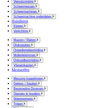
Veeverzorging
Scheermessen
Scheermachines
Scheermachine onderdelen
Huisdieren
Kippen
Verlichting
Muizen / Ratten
Drukspuiten
Ongediertebestrijding
Mollenklemmen
Onkruidbestrijding
Vliegenkasten
Meststoffen
Messing koppelingen
Gieters / Spuiten
Besproeiing Diversen
Slangen & houders
Waterpompen
Tyleen