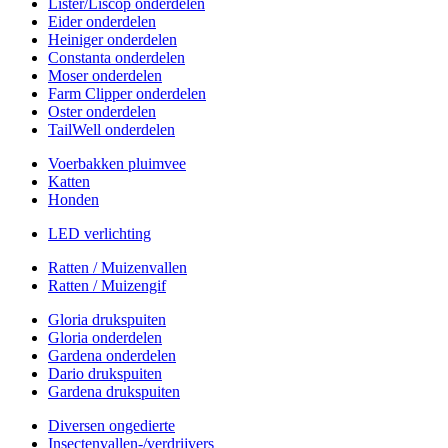
Lister/Liscop onderdelen
Eider onderdelen
Heiniger onderdelen
Constanta onderdelen
Moser onderdelen
Farm Clipper onderdelen
Oster onderdelen
TailWell onderdelen
Voerbakken pluimvee
Katten
Honden
LED verlichting
Ratten / Muizenvallen
Ratten / Muizengif
Gloria drukspuiten
Gloria onderdelen
Gardena onderdelen
Dario drukspuiten
Gardena drukspuiten
Diversen ongedierte
Insectenvallen-/verdrijvers