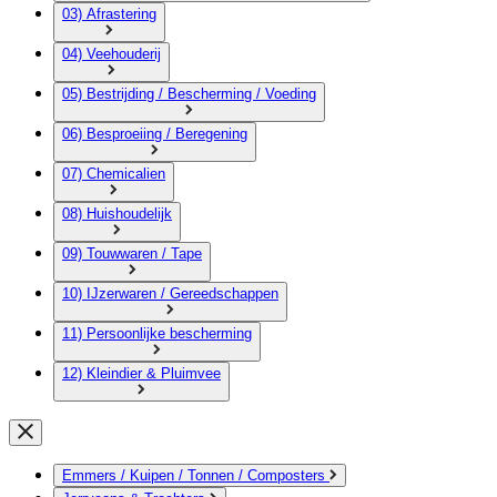
03) Afrastering
04) Veehouderij
05) Bestrijding / Bescherming / Voeding
06) Besproeiing / Beregening
07) Chemicalien
08) Huishoudelijk
09) Touwwaren / Tape
10) IJzerwaren / Gereedschappen
11) Persoonlijke bescherming
12) Kleindier & Pluimvee
Emmers / Kuipen / Tonnen / Composters