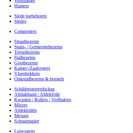
Voorhamer
Hamers
Slede toebehoren
Sledes
Composters
Straatbezems
Stads- / Gemeentebezems
Terrasbezems
Stalbezems
Gootbezems
Kamer-/Zaalvegers
Vloertrekkers
Onkruidbezems & borstels
Schildersgereedschap
Afplakband / Afdekfolie
Kwasten / Rollers / Verfbakjes
Mixers
Afdekfoliën
Messen
Schuurpapier
Luiwagens