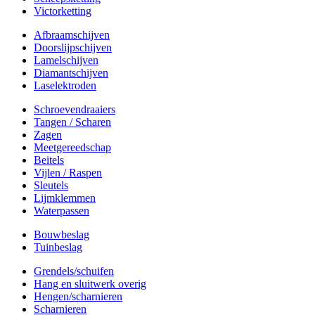
Victorketting
Afbraamschijven
Doorslijpschijven
Lamelschijven
Diamantschijven
Laselektroden
Schroevendraaiers
Tangen / Scharen
Zagen
Meetgereedschap
Beitels
Vijlen / Raspen
Sleutels
Lijmklemmen
Waterpassen
Bouwbeslag
Tuinbeslag
Grendels/schuifen
Hang en sluitwerk overig
Hengen/scharnieren
Scharnieren