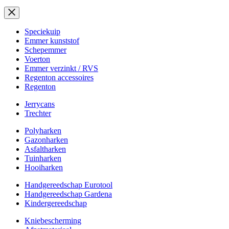
Speciekuip
Emmer kunststof
Schepemmer
Voerton
Emmer verzinkt / RVS
Regenton accessoires
Regenton
Jerrycans
Trechter
Polyharken
Gazonharken
Asfaltharken
Tuinharken
Hooiharken
Handgereedschap Eurotool
Handgereedschap Gardena
Kindergereedschap
Kniebescherming