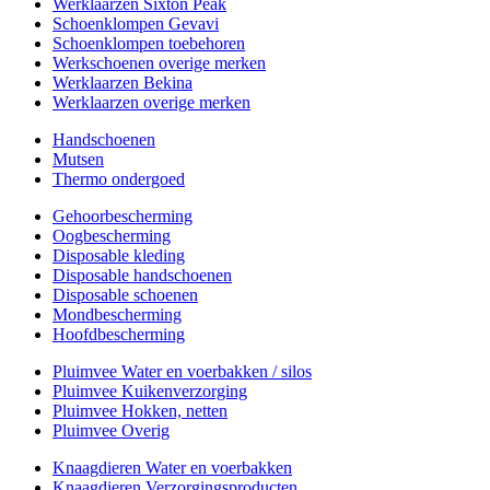
Werklaarzen Sixton Peak
Schoenklompen Gevavi
Schoenklompen toebehoren
Werkschoenen overige merken
Werklaarzen Bekina
Werklaarzen overige merken
Handschoenen
Mutsen
Thermo ondergoed
Gehoorbescherming
Oogbescherming
Disposable kleding
Disposable handschoenen
Disposable schoenen
Mondbescherming
Hoofdbescherming
Pluimvee Water en voerbakken / silos
Pluimvee Kuikenverzorging
Pluimvee Hokken, netten
Pluimvee Overig
Knaagdieren Water en voerbakken
Knaagdieren Verzorgingsproducten