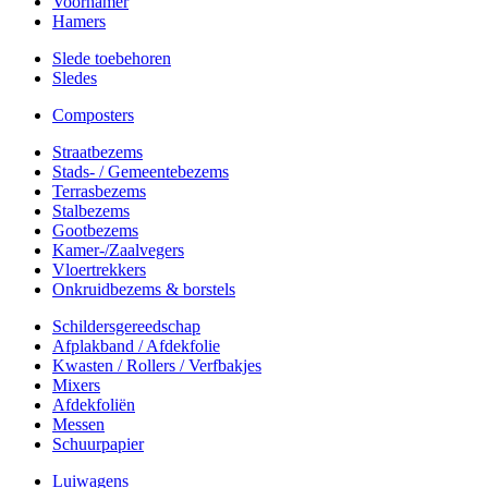
Voorhamer
Hamers
Slede toebehoren
Sledes
Composters
Straatbezems
Stads- / Gemeentebezems
Terrasbezems
Stalbezems
Gootbezems
Kamer-/Zaalvegers
Vloertrekkers
Onkruidbezems & borstels
Schildersgereedschap
Afplakband / Afdekfolie
Kwasten / Rollers / Verfbakjes
Mixers
Afdekfoliën
Messen
Schuurpapier
Luiwagens