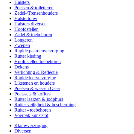
Halsters
Poetsen & toiletteren
Zadel-/Trensenhouders
Halstertouw
Halsters diversen
Hoofdstellen
Zadel & toebehoren
Longeren
Zwepen
Rapide paardenverzorging
Ruiter kleding
Hoofdstellen toebehoren
Dekens
Verlichting & Reflectie
Rapide leerverzorging
Likstenen en houders
Poetsen & wassen Oster
Poetssets & koffers
Ruiter laarzen & jodphurs
Ruiter veiligheid & bescherming
Ruiter - toebehoren
Voerbak kunststof
Klauwverzorging
Diversen