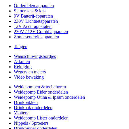
Onderdelen apparaten
Starter sets & kits
9V Batterij-apparaten
230V Lichtnetapparaten
12V Accu-apparaten
230V / 12V Combi apparaten
Zonne-energie apparaten
Tangen
Waarschuwingsbordjes
Afkuilen
Reiniging
Wegers en meters
Video bewaking
Weidepompen & toebehoren
Weidepomp Eider onderdelen
Weidepomp Utina & Ipsam onderdelen
Drinkbakken
Drinkbak onderdelen
Vlotters
Weidepomp Lister onderdelen
Nippels / Sproeiers
Drinknippel-onderdelen