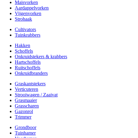
Maisvorken
Aardappelvorken
Vijgenvorken
Strohaak
Cultivators
Tuinkrabbers
Hakken
Schoffels
Onkruidstekers & krabbers
Hartschoffels
Ruitschoffels
Onkruidbranders
Graskantstekers
Verticuteren
Strooiwagen / Zaaivat
Grasmaaier
Grasscharen
Gazonrol
Trimmer
Grondboor
Tuinhamer