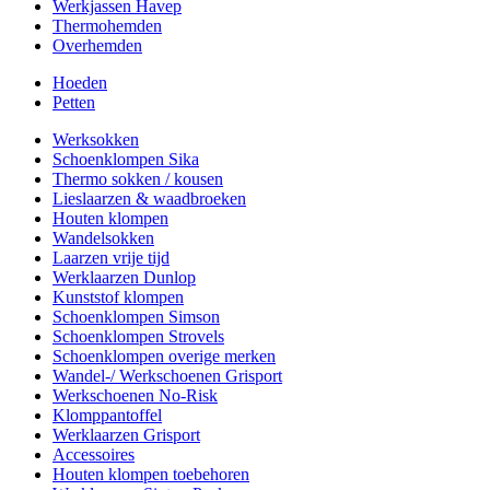
Werkjassen Havep
Thermohemden
Overhemden
Hoeden
Petten
Werksokken
Schoenklompen Sika
Thermo sokken / kousen
Lieslaarzen & waadbroeken
Houten klompen
Wandelsokken
Laarzen vrije tijd
Werklaarzen Dunlop
Kunststof klompen
Schoenklompen Simson
Schoenklompen Strovels
Schoenklompen overige merken
Wandel-/ Werkschoenen Grisport
Werkschoenen No-Risk
Klomppantoffel
Werklaarzen Grisport
Accessoires
Houten klompen toebehoren