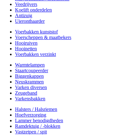
Veedrijvers
Koelift onderdelen
Antizuig
Uieronthaarder
Voerbakken kunststof
Voerscheppen & maatbekers
Hooiruiven
Hooinetten
Voerbakken verzinkt
Warmtelampen
Staartcoupeerder
Biggenkappen
Neuskrammen
Varken diversen
Zeugeband
Varkensbakken
Halsters / Halsriemen
Hoefverzorging
Lammer benodigdheden
Ramdektuig / -blokken
Vastzetpen / spit