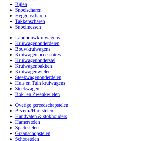
Bijlen
Snoeischaren
Heggenscharen
Takkenscharen
Snoeimessen
Landbouwkruiwagens
Kruiwagenonderdelen
Bouwkruiwagens
Kruiwagen accessoires
Kruiwagenonderstel
Kruiwagenbakken
Kruiwagenwielen
Steekwagenonderdelen
Huis en Tuin kruiwagens
Steekwagen
Bok- en Zwenkwielen
Overige gereedschapstelen
Bezem-/Harkstelen
Handvaten & stokhouders
Hamerstelen
Spadestelen
Graanschopstelen
Schopstelen