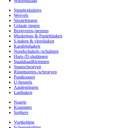
Waslijndraad
Simplexknipjes
Wervels
Sleutelringen
Gelaste ringen
Borgveren-/pennen
Musketons & Paniekhaken
S-haken & vleeshaken
Karabijnhaken
Noodschakels-/schalmen
Harp-/D-sluitingen
Staaldraadklemmen
Spanschroeven
Ringmoeren-/schroeven
Puntkousen
U-beugels
Aanlegringen
Lasthaken
Nagels
Krammen
Spijkers
Voetketting
Scheepsketting