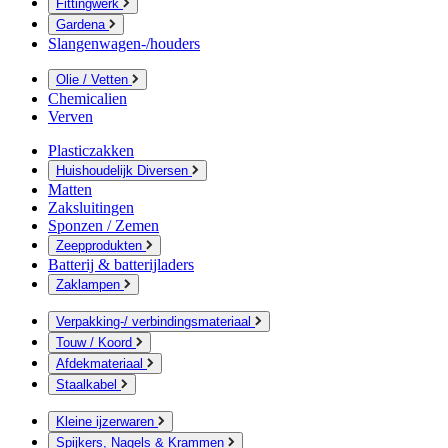
Fittingwerk
Gardena
Slangenwagen-/houders
Olie / Vetten
Chemicalien
Verven
Plasticzakken
Huishoudelijk Diversen
Matten
Zaksluitingen
Sponzen / Zemen
Zeepprodukten
Batterij & batterijladers
Zaklampen
Verpakking-/ verbindingsmateriaal
Touw / Koord
Afdekmateriaal
Staalkabel
Kleine ijzerwaren
Spijkers, Nagels & Krammen