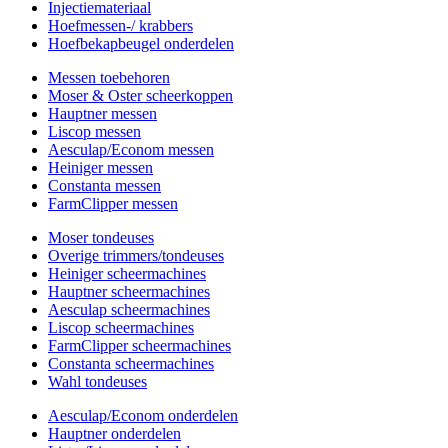
Injectiemateriaal
Hoefmessen-/ krabbers
Hoefbekapbeugel onderdelen
Messen toebehoren
Moser & Oster scheerkoppen
Hauptner messen
Liscop messen
Aesculap/Econom messen
Heiniger messen
Constanta messen
FarmClipper messen
Moser tondeuses
Overige trimmers/tondeuses
Heiniger scheermachines
Hauptner scheermachines
Aesculap scheermachines
Liscop scheermachines
FarmClipper scheermachines
Constanta scheermachines
Wahl tondeuses
Aesculap/Econom onderdelen
Hauptner onderdelen