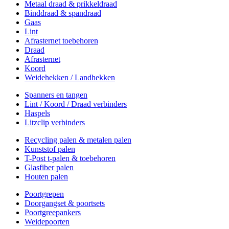
Metaal draad & prikkeldraad
Binddraad & spandraad
Gaas
Lint
Afrasternet toebehoren
Draad
Afrasternet
Koord
Weidehekken / Landhekken
Spanners en tangen
Lint / Koord / Draad verbinders
Haspels
Litzclip verbinders
Recycling palen & metalen palen
Kunststof palen
T-Post t-palen & toebehoren
Glasfiber palen
Houten palen
Poortgrepen
Doorgangset & poortsets
Poortgreepankers
Weidepoorten