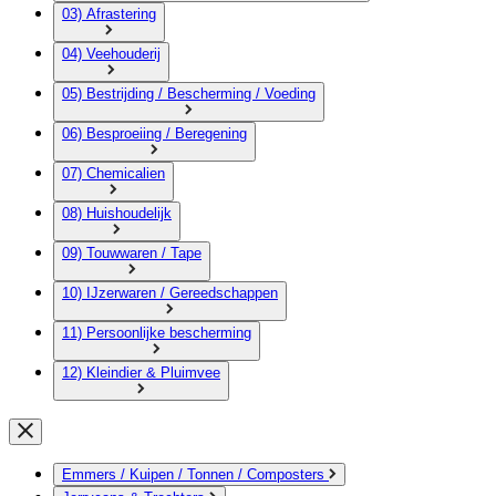
03) Afrastering
04) Veehouderij
05) Bestrijding / Bescherming / Voeding
06) Besproeiing / Beregening
07) Chemicalien
08) Huishoudelijk
09) Touwwaren / Tape
10) IJzerwaren / Gereedschappen
11) Persoonlijke bescherming
12) Kleindier & Pluimvee
Emmers / Kuipen / Tonnen / Composters