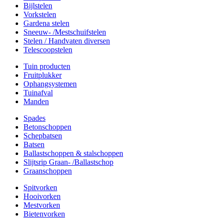
Bijlstelen
Vorkstelen
Gardena stelen
Sneeuw- /Mestschuifstelen
Stelen / Handvaten diversen
Telescoopstelen
Tuin producten
Fruitplukker
Ophangsystemen
Tuinafval
Manden
Spades
Betonschoppen
Schepbatsen
Batsen
Ballastschoppen & stalschoppen
Slijtsrip Graan- /Ballastschop
Graanschoppen
Spitvorken
Hooivorken
Mestvorken
Bietenvorken