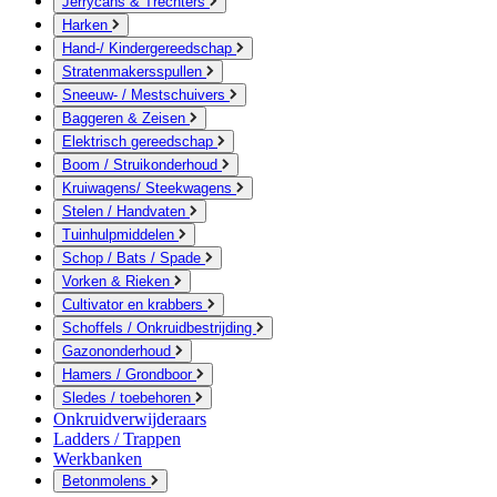
Jerrycans & Trechters
Harken
Hand-/ Kindergereedschap
Stratenmakersspullen
Sneeuw- / Mestschuivers
Baggeren & Zeisen
Elektrisch gereedschap
Boom / Struikonderhoud
Kruiwagens/ Steekwagens
Stelen / Handvaten
Tuinhulpmiddelen
Schop / Bats / Spade
Vorken & Rieken
Cultivator en krabbers
Schoffels / Onkruidbestrijding
Gazononderhoud
Hamers / Grondboor
Sledes / toebehoren
Onkruidverwijderaars
Ladders / Trappen
Werkbanken
Betonmolens