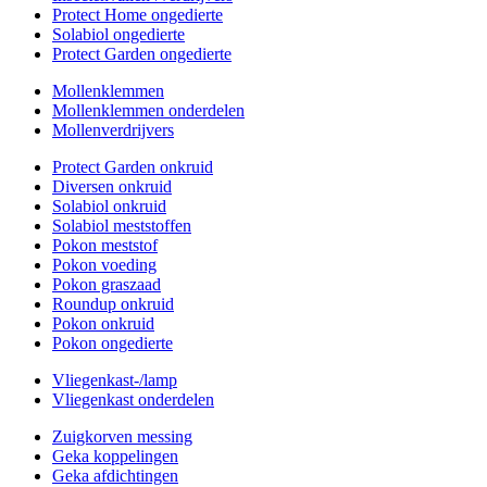
Protect Home ongedierte
Solabiol ongedierte
Protect Garden ongedierte
Mollenklemmen
Mollenklemmen onderdelen
Mollenverdrijvers
Protect Garden onkruid
Diversen onkruid
Solabiol onkruid
Solabiol meststoffen
Pokon meststof
Pokon voeding
Pokon graszaad
Roundup onkruid
Pokon onkruid
Pokon ongedierte
Vliegenkast-/lamp
Vliegenkast onderdelen
Zuigkorven messing
Geka koppelingen
Geka afdichtingen