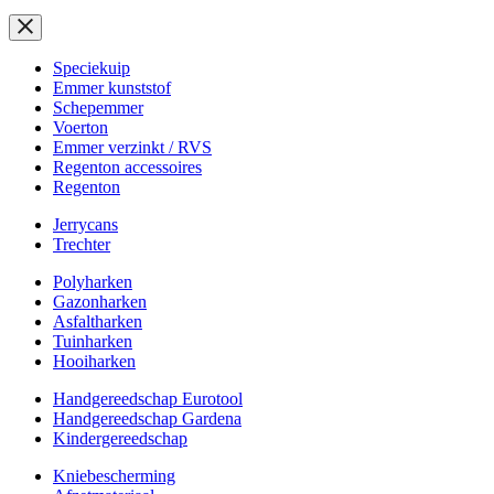
Speciekuip
Emmer kunststof
Schepemmer
Voerton
Emmer verzinkt / RVS
Regenton accessoires
Regenton
Jerrycans
Trechter
Polyharken
Gazonharken
Asfaltharken
Tuinharken
Hooiharken
Handgereedschap Eurotool
Handgereedschap Gardena
Kindergereedschap
Kniebescherming