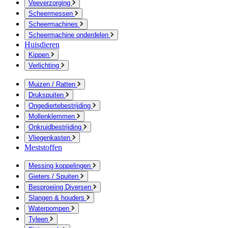
Veeverzorging
Scheermessen
Scheermachines
Scheermachine onderdelen
Huisdieren
Kippen
Verlichting
Muizen / Ratten
Drukspuiten
Ongediertebestrijding
Mollenklemmen
Onkruidbestrijding
Vliegenkasten
Meststoffen
Messing koppelingen
Gieters / Spuiten
Besproeiing Diversen
Slangen & houders
Waterpompen
Tyleen