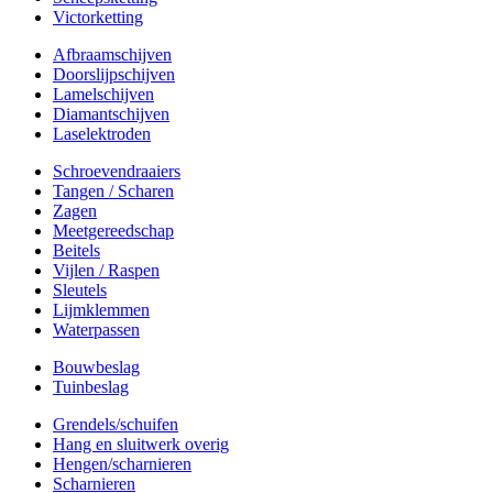
Victorketting
Afbraamschijven
Doorslijpschijven
Lamelschijven
Diamantschijven
Laselektroden
Schroevendraaiers
Tangen / Scharen
Zagen
Meetgereedschap
Beitels
Vijlen / Raspen
Sleutels
Lijmklemmen
Waterpassen
Bouwbeslag
Tuinbeslag
Grendels/schuifen
Hang en sluitwerk overig
Hengen/scharnieren
Scharnieren