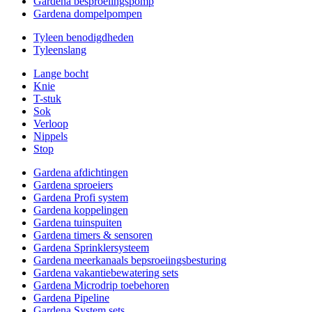
Gardena besproeiingspomp
Gardena dompelpompen
Tyleen benodigdheden
Tyleenslang
Lange bocht
Knie
T-stuk
Sok
Verloop
Nippels
Stop
Gardena afdichtingen
Gardena sproeiers
Gardena Profi system
Gardena koppelingen
Gardena tuinspuiten
Gardena timers & sensoren
Gardena Sprinklersysteem
Gardena meerkanaals bepsroeiingsbesturing
Gardena vakantiebewatering sets
Gardena Microdrip toebehoren
Gardena Pipeline
Gardena System sets