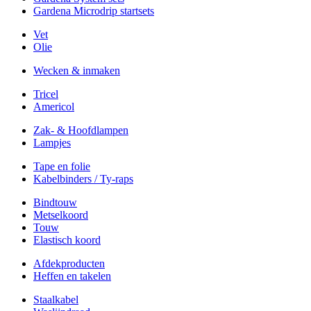
Gardena Microdrip startsets
Vet
Olie
Wecken & inmaken
Tricel
Americol
Zak- & Hoofdlampen
Lampjes
Tape en folie
Kabelbinders / Ty-raps
Bindtouw
Metselkoord
Touw
Elastisch koord
Afdekproducten
Heffen en takelen
Staalkabel