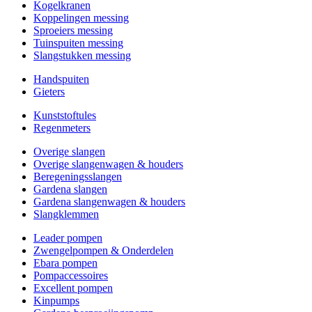
Kogelkranen
Koppelingen messing
Sproeiers messing
Tuinspuiten messing
Slangstukken messing
Handspuiten
Gieters
Kunststoftules
Regenmeters
Overige slangen
Overige slangenwagen & houders
Beregeningsslangen
Gardena slangen
Gardena slangenwagen & houders
Slangklemmen
Leader pompen
Zwengelpompen & Onderdelen
Ebara pompen
Pompaccessoires
Excellent pompen
Kinpumps