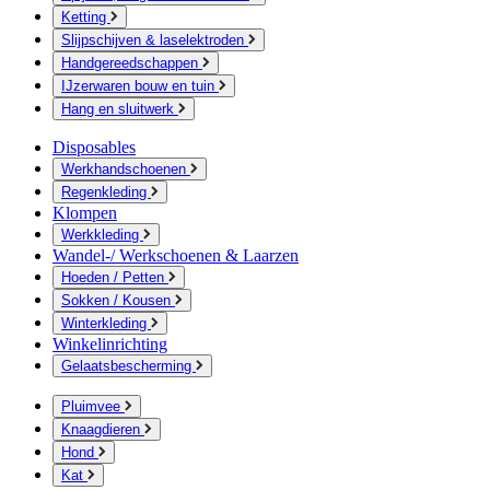
Ketting
Slijpschijven & laselektroden
Handgereedschappen
IJzerwaren bouw en tuin
Hang en sluitwerk
Disposables
Werkhandschoenen
Regenkleding
Klompen
Werkkleding
Wandel-/ Werkschoenen & Laarzen
Hoeden / Petten
Sokken / Kousen
Winterkleding
Winkelinrichting
Gelaatsbescherming
Pluimvee
Knaagdieren
Hond
Kat