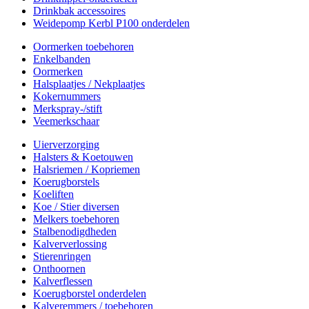
Drinkbak accessoires
Weidepomp Kerbl P100 onderdelen
Oormerken toebehoren
Enkelbanden
Oormerken
Halsplaatjes / Nekplaatjes
Kokernummers
Merkspray-/stift
Veemerkschaar
Uierverzorging
Halsters & Koetouwen
Halsriemen / Kopriemen
Koerugborstels
Koeliften
Koe / Stier diversen
Melkers toebehoren
Stalbenodigdheden
Kalververlossing
Stierenringen
Onthoornen
Kalverflessen
Koerugborstel onderdelen
Kalveremmers / toebehoren