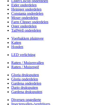
Lister/Liscop onderdelen
Eider onderdelen
Heiniger onderdelen
Constanta onderdelen
Moser onderdelen
Farm Clipper onderdelen
Oster onderdelen
TailWell onderdelen
Voerbakken pluimvee
Katten
Honden
LED verlichting
Ratten / Muizenvallen
Ratten / Muizengif
Gloria drukspuiten
Gloria onderdelen
Gardena onderdelen
Dario drukspuiten
Gardena drukspuiten
Diversen ongedierte
Insectenvallen-/verdrijvers