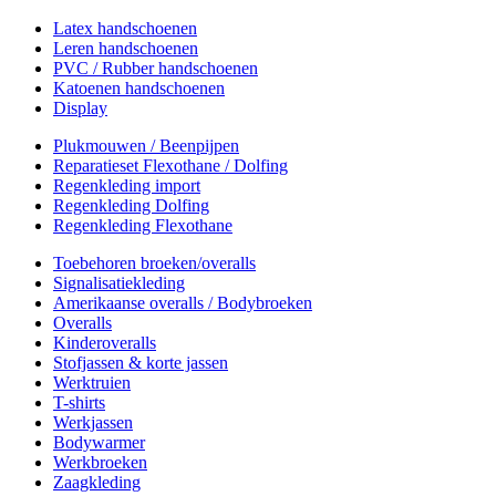
Latex handschoenen
Leren handschoenen
PVC / Rubber handschoenen
Katoenen handschoenen
Display
Plukmouwen / Beenpijpen
Reparatieset Flexothane / Dolfing
Regenkleding import
Regenkleding Dolfing
Regenkleding Flexothane
Toebehoren broeken/overalls
Signalisatiekleding
Amerikaanse overalls / Bodybroeken
Overalls
Kinderoveralls
Stofjassen & korte jassen
Werktruien
T-shirts
Werkjassen
Bodywarmer
Werkbroeken
Zaagkleding