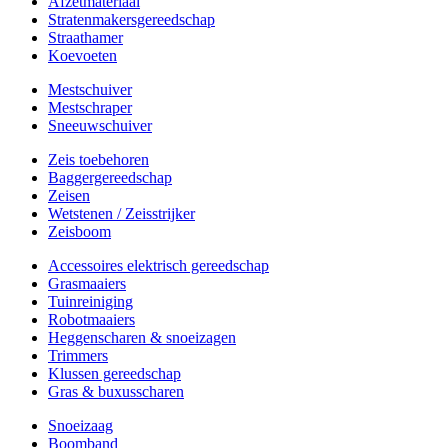
Afzetmateriaal
Stratenmakersgereedschap
Straathamer
Koevoeten
Mestschuiver
Mestschraper
Sneeuwschuiver
Zeis toebehoren
Baggergereedschap
Zeisen
Wetstenen / Zeisstrijker
Zeisboom
Accessoires elektrisch gereedschap
Grasmaaiers
Tuinreiniging
Robotmaaiers
Heggenscharen & snoeizagen
Trimmers
Klussen gereedschap
Gras & buxusscharen
Snoeizaag
Boomband