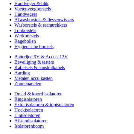
Handveger & blik
Voetenveegborstels
Handvegers
Afwasborstels & flessenwissers
Wasborstels & raamtrekkers
Tonborstels
Werkborstels
Ragebollen
Hygienische borstels
Batterijen 9V & Accu's 12V
Beveiliging & testers
Kabelsets & aansluitkabels
Aarding
Metalen accu kasten
Zonnepanelen
Draad & koord isolatoren
Ringisolatoren
Extra isolatoren & topisolatoren
Hoekisolatoren
Lintisolatoren
Afstandisolatoren
Isolatorenboom