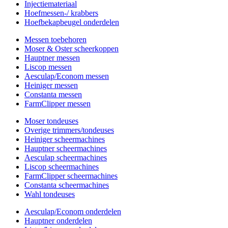
Injectiemateriaal
Hoefmessen-/ krabbers
Hoefbekapbeugel onderdelen
Messen toebehoren
Moser & Oster scheerkoppen
Hauptner messen
Liscop messen
Aesculap/Econom messen
Heiniger messen
Constanta messen
FarmClipper messen
Moser tondeuses
Overige trimmers/tondeuses
Heiniger scheermachines
Hauptner scheermachines
Aesculap scheermachines
Liscop scheermachines
FarmClipper scheermachines
Constanta scheermachines
Wahl tondeuses
Aesculap/Econom onderdelen
Hauptner onderdelen