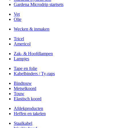
Gardena Microdrip startsets
Vet
Olie
Wecken & inmaken
Tricel
Americol
Zak- & Hoofdlampen
Lampjes
Tape en folie
Kabelbinders / Ty-raps
Bindtouw
Metselkoord
Touw
Elastisch koord
Afdekproducten
Heffen en takelen
Staalkabel