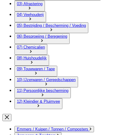
03) Afrastering
04) Veehouderij
05) Bestrijding / Bescherming / Voeding
06) Besproeiing / Beregening
07) Chemicalien
08) Huishoudelijk
09) Touwwaren / Tape
10) IJzerwaren / Gereedschappen
11) Persoonlijke bescherming
12) Kleindier & Pluimvee
Emmers / Kuipen / Tonnen / Composters