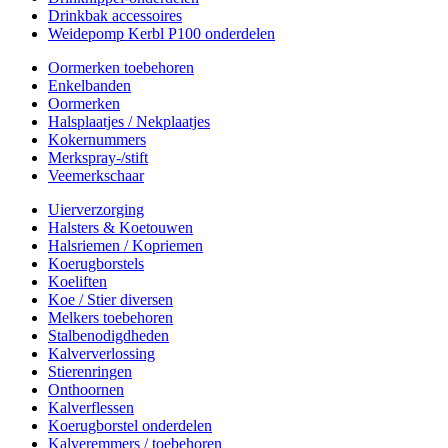
Drinkbak accessoires
Weidepomp Kerbl P100 onderdelen
Oormerken toebehoren
Enkelbanden
Oormerken
Halsplaatjes / Nekplaatjes
Kokernummers
Merkspray-/stift
Veemerkschaar
Uierverzorging
Halsters & Koetouwen
Halsriemen / Kopriemen
Koerugborstels
Koeliften
Koe / Stier diversen
Melkers toebehoren
Stalbenodigdheden
Kalververlossing
Stierenringen
Onthoornen
Kalverflessen
Koerugborstel onderdelen
Kalveremmers / toebehoren