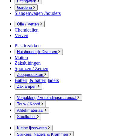
Fittingwerk
Gardena
Slangenwagen-/houders
Olie / Vetten
Chemicalien
Verven
Plasticzakken
Huishoudelijk Diversen
Matten
Zaksluitingen
Sponzen / Zemen
Zeepprodukten
Batterij & batterijladers
Zaklampen
Verpakking-/ verbindingsmateriaal
Touw / Koord
Afdekmateriaal
Staalkabel
Kleine ijzerwaren
Spijkers, Nagels & Krammen