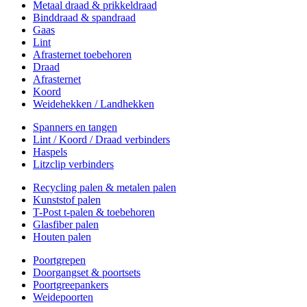
Metaal draad & prikkeldraad
Binddraad & spandraad
Gaas
Lint
Afrasternet toebehoren
Draad
Afrasternet
Koord
Weidehekken / Landhekken
Spanners en tangen
Lint / Koord / Draad verbinders
Haspels
Litzclip verbinders
Recycling palen & metalen palen
Kunststof palen
T-Post t-palen & toebehoren
Glasfiber palen
Houten palen
Poortgrepen
Doorgangset & poortsets
Poortgreepankers
Weidepoorten