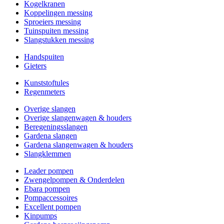
Kogelkranen
Koppelingen messing
Sproeiers messing
Tuinspuiten messing
Slangstukken messing
Handspuiten
Gieters
Kunststoftules
Regenmeters
Overige slangen
Overige slangenwagen & houders
Beregeningsslangen
Gardena slangen
Gardena slangenwagen & houders
Slangklemmen
Leader pompen
Zwengelpompen & Onderdelen
Ebara pompen
Pompaccessoires
Excellent pompen
Kinpumps