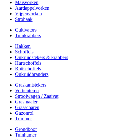
Maisvorken
Aardappelvorken
Vijgenvorken
Strohaak
Cultivators
Tuinkrabbers
Hakken
Schoffels
Onkruidstekers & krabbers
Hartschoffels
Ruitschoffels
Onkruidbranders
Graskantstekers
Verticuteren
Strooiwagen / Zaaivat
Grasmaaier
Grasscharen
Gazonrol
Trimmer
Grondboor
Tuinhamer