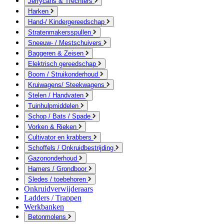
Jerrycans & Trechters
Harken
Hand-/ Kindergereedschap
Stratenmakersspullen
Sneeuw- / Mestschuivers
Baggeren & Zeisen
Elektrisch gereedschap
Boom / Struikonderhoud
Kruiwagens/ Steekwagens
Stelen / Handvaten
Tuinhulpmiddelen
Schop / Bats / Spade
Vorken & Rieken
Cultivator en krabbers
Schoffels / Onkruidbestrijding
Gazononderhoud
Hamers / Grondboor
Sledes / toebehoren
Onkruidverwijderaars
Ladders / Trappen
Werkbanken
Betonmolens