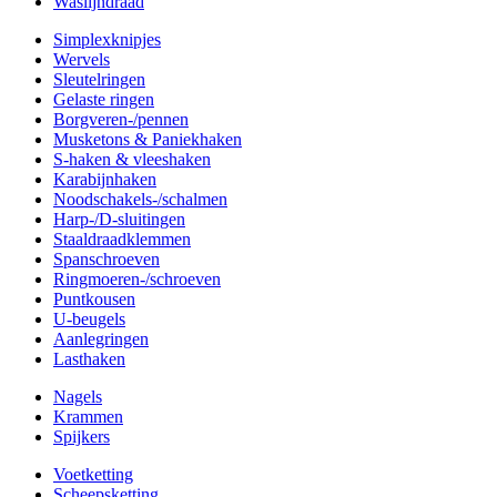
Waslijndraad
Simplexknipjes
Wervels
Sleutelringen
Gelaste ringen
Borgveren-/pennen
Musketons & Paniekhaken
S-haken & vleeshaken
Karabijnhaken
Noodschakels-/schalmen
Harp-/D-sluitingen
Staaldraadklemmen
Spanschroeven
Ringmoeren-/schroeven
Puntkousen
U-beugels
Aanlegringen
Lasthaken
Nagels
Krammen
Spijkers
Voetketting
Scheepsketting