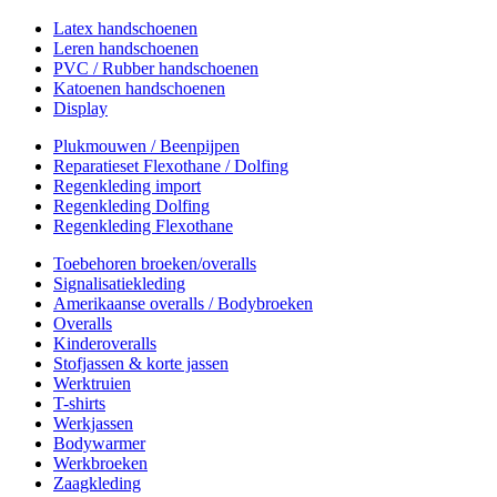
Latex handschoenen
Leren handschoenen
PVC / Rubber handschoenen
Katoenen handschoenen
Display
Plukmouwen / Beenpijpen
Reparatieset Flexothane / Dolfing
Regenkleding import
Regenkleding Dolfing
Regenkleding Flexothane
Toebehoren broeken/overalls
Signalisatiekleding
Amerikaanse overalls / Bodybroeken
Overalls
Kinderoveralls
Stofjassen & korte jassen
Werktruien
T-shirts
Werkjassen
Bodywarmer
Werkbroeken
Zaagkleding