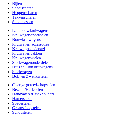
Bijlen
Snoeischaren
Heggenscharen
Takkenscharen
Snoeimessen
Landbouwkruiwagens
Kruiwagenonderdelen
Bouwkruiwagens
Kruiwagen accessoires
Kruiwagenonderstel
Kruiwagenbakken
Kruiwagenwielen
Steekwagenonderdelen
Huis en Tuin kruiwagens
Steekwagen
Bok- en Zwenkwielen
Overige gereedschapstelen
Bezem-/Harkstelen
Handvaten & stokhouders
Hamerstelen
Spadestelen
Graanschopstelen
Schopstelen