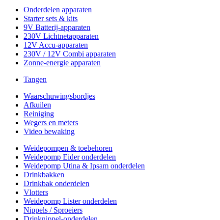
Onderdelen apparaten
Starter sets & kits
9V Batterij-apparaten
230V Lichtnetapparaten
12V Accu-apparaten
230V / 12V Combi apparaten
Zonne-energie apparaten
Tangen
Waarschuwingsbordjes
Afkuilen
Reiniging
Wegers en meters
Video bewaking
Weidepompen & toebehoren
Weidepomp Eider onderdelen
Weidepomp Utina & Ipsam onderdelen
Drinkbakken
Drinkbak onderdelen
Vlotters
Weidepomp Lister onderdelen
Nippels / Sproeiers
Drinknippel-onderdelen