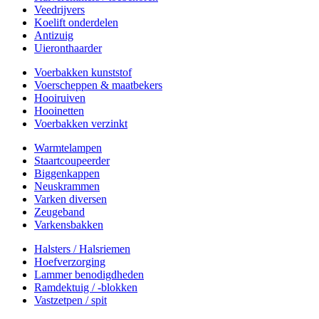
Veedrijvers
Koelift onderdelen
Antizuig
Uieronthaarder
Voerbakken kunststof
Voerscheppen & maatbekers
Hooiruiven
Hooinetten
Voerbakken verzinkt
Warmtelampen
Staartcoupeerder
Biggenkappen
Neuskrammen
Varken diversen
Zeugeband
Varkensbakken
Halsters / Halsriemen
Hoefverzorging
Lammer benodigdheden
Ramdektuig / -blokken
Vastzetpen / spit