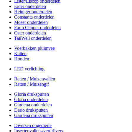
Lister/Liscop onderdelen
Eider onderdelen
Heiniger onderdelen
Constanta onderdelen
Moser onderdelen
Farm Clipper onderdelen
Oster onderdelen
TailWell onderdelen
Voerbakken pluimvee
Katten
Honden
LED verlichting
Ratten / Muizenvallen
Ratten / Muizengif
Gloria drukspuiten
Gloria onderdelen
Gardena onderdelen
Dario drukspuiten
Gardena drukspuiten
Diversen ongedierte
Insectenvallen-/verdrijvers