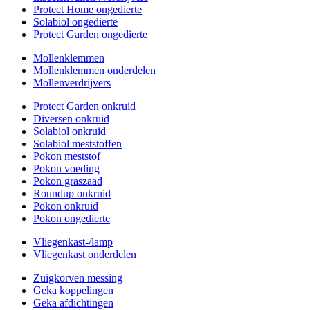
Protect Home ongedierte
Solabiol ongedierte
Protect Garden ongedierte
Mollenklemmen
Mollenklemmen onderdelen
Mollenverdrijvers
Protect Garden onkruid
Diversen onkruid
Solabiol onkruid
Solabiol meststoffen
Pokon meststof
Pokon voeding
Pokon graszaad
Roundup onkruid
Pokon onkruid
Pokon ongedierte
Vliegenkast-/lamp
Vliegenkast onderdelen
Zuigkorven messing
Geka koppelingen
Geka afdichtingen