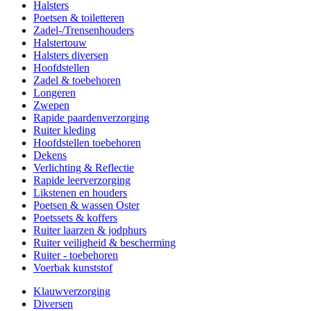
Halsters
Poetsen & toiletteren
Zadel-/Trensenhouders
Halstertouw
Halsters diversen
Hoofdstellen
Zadel & toebehoren
Longeren
Zwepen
Rapide paardenverzorging
Ruiter kleding
Hoofdstellen toebehoren
Dekens
Verlichting & Reflectie
Rapide leerverzorging
Likstenen en houders
Poetsen & wassen Oster
Poetssets & koffers
Ruiter laarzen & jodphurs
Ruiter veiligheid & bescherming
Ruiter - toebehoren
Voerbak kunststof
Klauwverzorging
Diversen