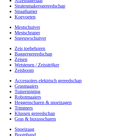
Afzetmateriaal
Stratenmakersgereedschap
Straathamer
Koevoeten
Mestschuiver
Mestschraper
Sneeuwschuiver
Zeis toebehoren
Baggergereedschap
Zeisen
Wetstenen / Zeisstrijker
Zeisboom
Accessoires elektrisch gereedschap
Grasmaaiers
Tuinreiniging
Robotmaaiers
Heggenscharen & snoeizagen
Trimmers
Klussen gereedschap
Gras & buxusscharen
Snoeizaag
Boomband