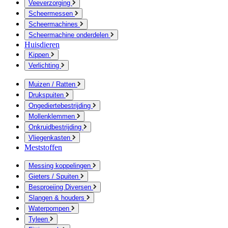
Veeverzorging
Scheermessen
Scheermachines
Scheermachine onderdelen
Huisdieren
Kippen
Verlichting
Muizen / Ratten
Drukspuiten
Ongediertebestrijding
Mollenklemmen
Onkruidbestrijding
Vliegenkasten
Meststoffen
Messing koppelingen
Gieters / Spuiten
Besproeiing Diversen
Slangen & houders
Waterpompen
Tyleen