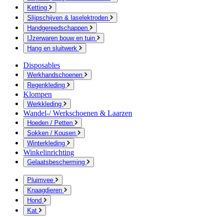
Ketting
Slijpschijven & laselektroden
Handgereedschappen
IJzerwaren bouw en tuin
Hang en sluitwerk
Disposables
Werkhandschoenen
Regenkleding
Klompen
Werkkleding
Wandel-/ Werkschoenen & Laarzen
Hoeden / Petten
Sokken / Kousen
Winterkleding
Winkelinrichting
Gelaatsbescherming
Pluimvee
Knaagdieren
Hond
Kat