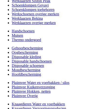
Werklaarzen Sixton Peak
Schoenklompen Gevavi
Schoenklompen toebehoren
Werkschoenen overige merken
Werklaarzen Bekina
Werklaarzen overige merken
Handschoenen
Mutsen
Thermo ondergoed
Gehoorbescherming
Oogbescherming
Disposable kleding
Disposable handschoenen
Disposable schoenen
Mondbescherming
Hoofdbescherming
Pluimvee Water en voerbakken / silos
Pluimvee Kuikenverzorging
Pluimvee Hokken, netten
Pluimvee Overig
Knaagdieren Water en voerbakken
Knaagdieren Verzorgingsproducten