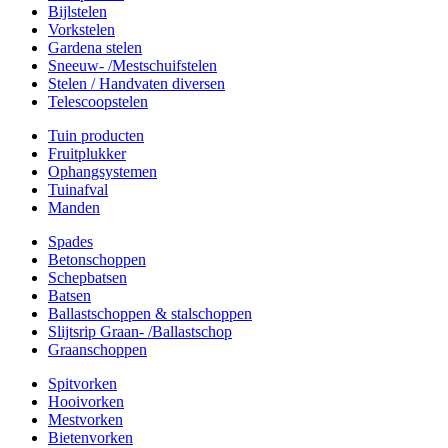
Bijlstelen
Vorkstelen
Gardena stelen
Sneeuw- /Mestschuifstelen
Stelen / Handvaten diversen
Telescoopstelen
Tuin producten
Fruitplukker
Ophangsystemen
Tuinafval
Manden
Spades
Betonschoppen
Schepbatsen
Batsen
Ballastschoppen & stalschoppen
Slijtsrip Graan- /Ballastschop
Graanschoppen
Spitvorken
Hooivorken
Mestvorken
Bietenvorken