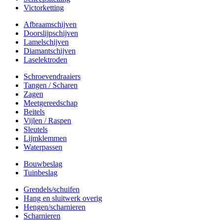
Victorketting
Afbraamschijven
Doorslijpschijven
Lamelschijven
Diamantschijven
Laselektroden
Schroevendraaiers
Tangen / Scharen
Zagen
Meetgereedschap
Beitels
Vijlen / Raspen
Sleutels
Lijmklemmen
Waterpassen
Bouwbeslag
Tuinbeslag
Grendels/schuifen
Hang en sluitwerk overig
Hengen/scharnieren
Scharnieren