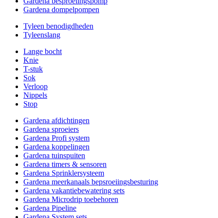
Gardena besproeiingspomp
Gardena dompelpompen
Tyleen benodigdheden
Tyleenslang
Lange bocht
Knie
T-stuk
Sok
Verloop
Nippels
Stop
Gardena afdichtingen
Gardena sproeiers
Gardena Profi system
Gardena koppelingen
Gardena tuinspuiten
Gardena timers & sensoren
Gardena Sprinklersysteem
Gardena meerkanaals bepsroeiingsbesturing
Gardena vakantiebewatering sets
Gardena Microdrip toebehoren
Gardena Pipeline
Gardena System sets