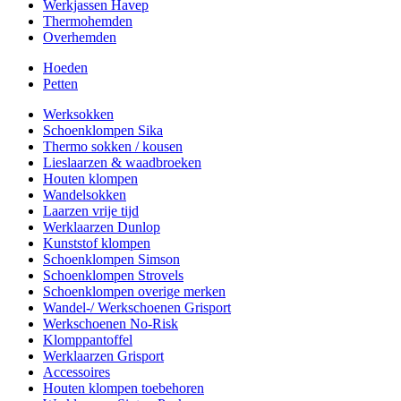
Werkjassen Havep
Thermohemden
Overhemden
Hoeden
Petten
Werksokken
Schoenklompen Sika
Thermo sokken / kousen
Lieslaarzen & waadbroeken
Houten klompen
Wandelsokken
Laarzen vrije tijd
Werklaarzen Dunlop
Kunststof klompen
Schoenklompen Simson
Schoenklompen Strovels
Schoenklompen overige merken
Wandel-/ Werkschoenen Grisport
Werkschoenen No-Risk
Klomppantoffel
Werklaarzen Grisport
Accessoires
Houten klompen toebehoren