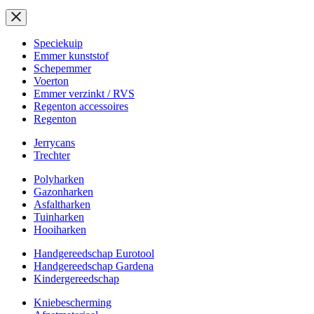
Speciekuip
Emmer kunststof
Schepemmer
Voerton
Emmer verzinkt / RVS
Regenton accessoires
Regenton
Jerrycans
Trechter
Polyharken
Gazonharken
Asfaltharken
Tuinharken
Hooiharken
Handgereedschap Eurotool
Handgereedschap Gardena
Kindergereedschap
Kniebescherming