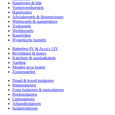
Handveger & blik
Voetenveegborstels
Handvegers
Afwasborstels & flessenwissers
Wasborstels & raamtrekkers
Tonborstels
Werkborstels
Ragebollen
Hygienische borstels
Batterijen 9V & Accu's 12V
Beveiliging & testers
Kabelsets & aansluitkabels
Aarding
Metalen accu kasten
Zonnepanelen
Draad & koord isolatoren
Ringisolatoren
Extra isolatoren & topisolatoren
Hoekisolatoren
Lintisolatoren
Afstandisolatoren
Isolatorenboom