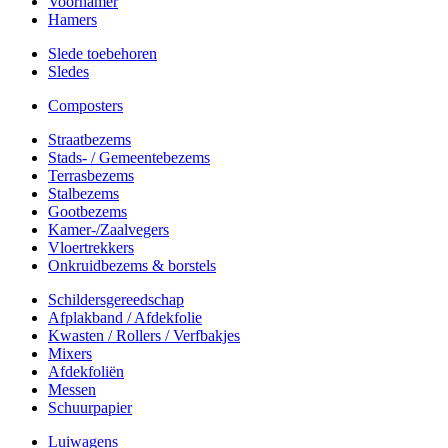
Voorhamer
Hamers
Slede toebehoren
Sledes
Composters
Straatbezems
Stads- / Gemeentebezems
Terrasbezems
Stalbezems
Gootbezems
Kamer-/Zaalvegers
Vloertrekkers
Onkruidbezems & borstels
Schildersgereedschap
Afplakband / Afdekfolie
Kwasten / Rollers / Verfbakjes
Mixers
Afdekfoliën
Messen
Schuurpapier
Luiwagens