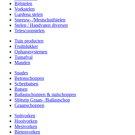
Bijlstelen
Vorkstelen
Gardena stelen
Sneeuw- /Mestschuifstelen
Stelen / Handvaten diversen
Telescoopstelen
Tuin producten
Fruitplukker
Ophangsystemen
Tuinafval
Manden
Spades
Betonschoppen
Schepbatsen
Batsen
Ballastschoppen & stalschoppen
Slijtsrip Graan- /Ballastschop
Graanschoppen
Spitvorken
Hooivorken
Mestvorken
Bietenvorken