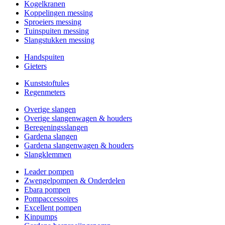
Kogelkranen
Koppelingen messing
Sproeiers messing
Tuinspuiten messing
Slangstukken messing
Handspuiten
Gieters
Kunststoftules
Regenmeters
Overige slangen
Overige slangenwagen & houders
Beregeningsslangen
Gardena slangen
Gardena slangenwagen & houders
Slangklemmen
Leader pompen
Zwengelpompen & Onderdelen
Ebara pompen
Pompaccessoires
Excellent pompen
Kinpumps