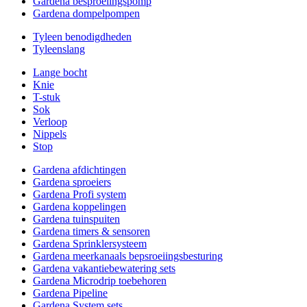
Gardena besproeiingspomp
Gardena dompelpompen
Tyleen benodigdheden
Tyleenslang
Lange bocht
Knie
T-stuk
Sok
Verloop
Nippels
Stop
Gardena afdichtingen
Gardena sproeiers
Gardena Profi system
Gardena koppelingen
Gardena tuinspuiten
Gardena timers & sensoren
Gardena Sprinklersysteem
Gardena meerkanaals bepsroeiingsbesturing
Gardena vakantiebewatering sets
Gardena Microdrip toebehoren
Gardena Pipeline
Gardena System sets