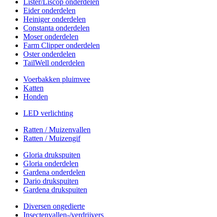
Lister/Liscop onderdelen
Eider onderdelen
Heiniger onderdelen
Constanta onderdelen
Moser onderdelen
Farm Clipper onderdelen
Oster onderdelen
TailWell onderdelen
Voerbakken pluimvee
Katten
Honden
LED verlichting
Ratten / Muizenvallen
Ratten / Muizengif
Gloria drukspuiten
Gloria onderdelen
Gardena onderdelen
Dario drukspuiten
Gardena drukspuiten
Diversen ongedierte
Insectenvallen-/verdrijvers