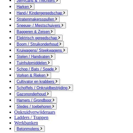
Jerrycans & Trechters
Harken
Hand-/ Kindergereedschap
Stratenmakersspullen
Sneeuw- / Mestschuivers
Baggeren & Zeisen
Elektrisch gereedschap
Boom / Struikonderhoud
Kruiwagens/ Steekwagens
Stelen / Handvaten
Tuinhulpmiddelen
Schop / Bats / Spade
Vorken & Rieken
Cultivator en krabbers
Schoffels / Onkruidbestrijding
Gazononderhoud
Hamers / Grondboor
Sledes / toebehoren
Onkruidverwijderaars
Ladders / Trappen
Werkbanken
Betonmolens