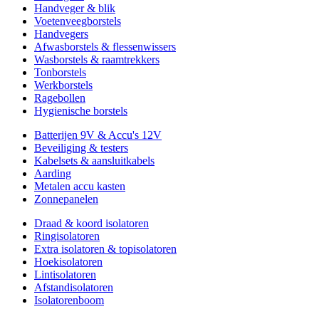
Handveger & blik
Voetenveegborstels
Handvegers
Afwasborstels & flessenwissers
Wasborstels & raamtrekkers
Tonborstels
Werkborstels
Ragebollen
Hygienische borstels
Batterijen 9V & Accu's 12V
Beveiliging & testers
Kabelsets & aansluitkabels
Aarding
Metalen accu kasten
Zonnepanelen
Draad & koord isolatoren
Ringisolatoren
Extra isolatoren & topisolatoren
Hoekisolatoren
Lintisolatoren
Afstandisolatoren
Isolatorenboom