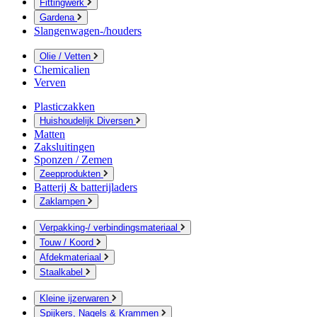
Fittingwerk
Gardena
Slangenwagen-/houders
Olie / Vetten
Chemicalien
Verven
Plasticzakken
Huishoudelijk Diversen
Matten
Zaksluitingen
Sponzen / Zemen
Zeepprodukten
Batterij & batterijladers
Zaklampen
Verpakking-/ verbindingsmateriaal
Touw / Koord
Afdekmateriaal
Staalkabel
Kleine ijzerwaren
Spijkers, Nagels & Krammen