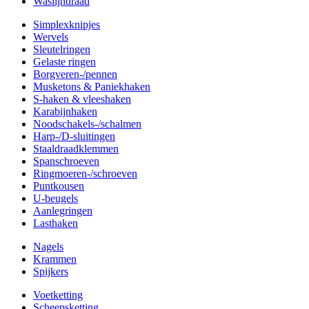
Waslijndraad
Simplexknipjes
Wervels
Sleutelringen
Gelaste ringen
Borgveren-/pennen
Musketons & Paniekhaken
S-haken & vleeshaken
Karabijnhaken
Noodschakels-/schalmen
Harp-/D-sluitingen
Staaldraadklemmen
Spanschroeven
Ringmoeren-/schroeven
Puntkousen
U-beugels
Aanlegringen
Lasthaken
Nagels
Krammen
Spijkers
Voetketting
Scheepsketting