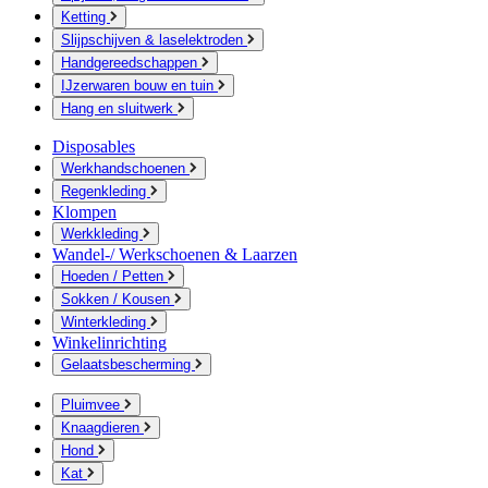
Ketting
Slijpschijven & laselektroden
Handgereedschappen
IJzerwaren bouw en tuin
Hang en sluitwerk
Disposables
Werkhandschoenen
Regenkleding
Klompen
Werkkleding
Wandel-/ Werkschoenen & Laarzen
Hoeden / Petten
Sokken / Kousen
Winterkleding
Winkelinrichting
Gelaatsbescherming
Pluimvee
Knaagdieren
Hond
Kat