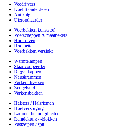
Veedrijvers
Koelift onderdelen
Antizuig
Uieronthaarder
Voerbakken kunststof
Voerscheppen & maatbekers
Hooiruiven
Hooinetten
Voerbakken verzinkt
Warmtelampen
Staartcoupeerder
Biggenkappen
Neuskrammen
Varken diversen
Zeugeband
Varkensbakken
Halsters / Halsriemen
Hoefverzorging
Lammer benodigdheden
Ramdektuig / -blokken
Vastzetpen / spit