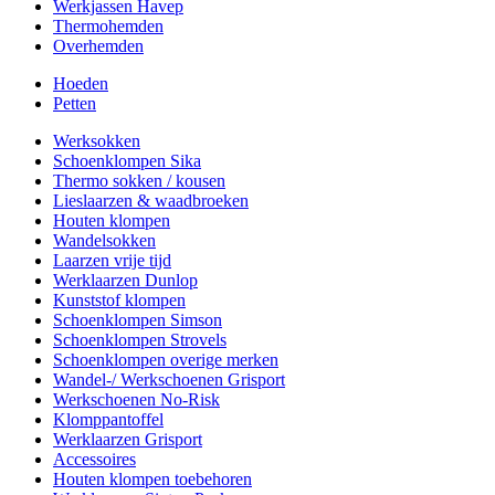
Werkjassen Havep
Thermohemden
Overhemden
Hoeden
Petten
Werksokken
Schoenklompen Sika
Thermo sokken / kousen
Lieslaarzen & waadbroeken
Houten klompen
Wandelsokken
Laarzen vrije tijd
Werklaarzen Dunlop
Kunststof klompen
Schoenklompen Simson
Schoenklompen Strovels
Schoenklompen overige merken
Wandel-/ Werkschoenen Grisport
Werkschoenen No-Risk
Klomppantoffel
Werklaarzen Grisport
Accessoires
Houten klompen toebehoren