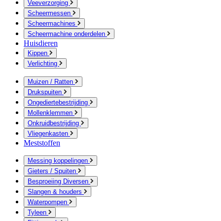
Veeverzorging
Scheermessen
Scheermachines
Scheermachine onderdelen
Huisdieren
Kippen
Verlichting
Muizen / Ratten
Drukspuiten
Ongediertebestrijding
Mollenklemmen
Onkruidbestrijding
Vliegenkasten
Meststoffen
Messing koppelingen
Gieters / Spuiten
Besproeiing Diversen
Slangen & houders
Waterpompen
Tyleen