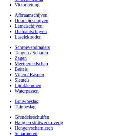
Victorketting
Afbraamschijven
Doorslijpschijven
Lamelschijven
Diamantschijven
Laselektroden
Schroevendraaiers
Tangen / Scharen
Zagen
Meetgereedschap
Beitels
Vijlen / Raspen
Sleutels
Lijmklemmen
Waterpassen
Bouwbeslag
Tuinbeslag
Grendels/schuifen
Hang en sluitwerk overig
Hengen/scharnieren
Scharnieren