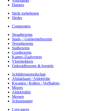
Voorhamer
Hamers
Slede toebehoren
Sledes
Composters
Straatbezems
Stads- / Gemeentebezems
Terrasbezems
Stalbezems
Gootbezems
Kamer-/Zaalvegers
Vloertrekkers
Onkruidbezems & borstels
Schildersgereedschap
Afplakband / Afdekfolie
Kwasten / Rollers / Verfbakjes
Mixers
Afdekfoliën
Messen
Schuurpapier
Luiwagens