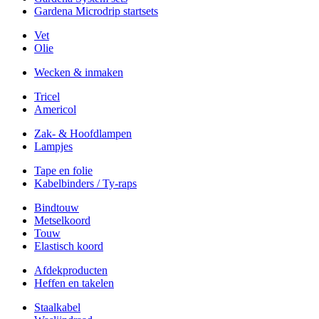
Gardena Microdrip startsets
Vet
Olie
Wecken & inmaken
Tricel
Americol
Zak- & Hoofdlampen
Lampjes
Tape en folie
Kabelbinders / Ty-raps
Bindtouw
Metselkoord
Touw
Elastisch koord
Afdekproducten
Heffen en takelen
Staalkabel