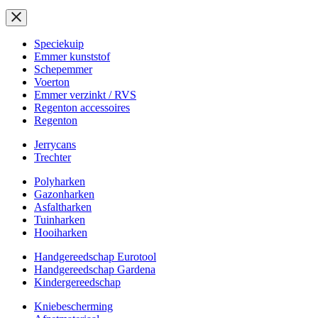
Speciekuip
Emmer kunststof
Schepemmer
Voerton
Emmer verzinkt / RVS
Regenton accessoires
Regenton
Jerrycans
Trechter
Polyharken
Gazonharken
Asfaltharken
Tuinharken
Hooiharken
Handgereedschap Eurotool
Handgereedschap Gardena
Kindergereedschap
Kniebescherming