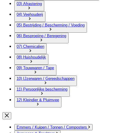
03) Afrastering
04) Veehouderij
05) Bestrijding / Bescherming / Voeding
06) Besproeiing / Beregening
07) Chemicalien
08) Huishoudelijk
09) Touwwaren / Tape
10) IJzerwaren / Gereedschappen
11) Persoonlijke bescherming
12) Kleindier & Pluimvee
Emmers / Kuipen / Tonnen / Composters