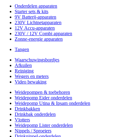
Onderdelen apparaten
Starter sets & kits
9V Batterij-apparaten
230V Lichtnetapparaten
12V Accu-apparaten
230V / 12V Combi apparaten
Zonne-energie apparaten
Tangen
Waarschuwingsbordjes
Afkuilen
Reiniging
Wegers en meters
Video bewaking
Weidepompen & toebehoren
Weidepomp Eider onderdelen
Weidepomp Utina & Ipsam onderdelen
Drinkbakken
Drinkbak onderdelen
Vlotters
Weidepomp Lister onderdelen
Nippels / Sproeiers
Drinknippel-onderdelen