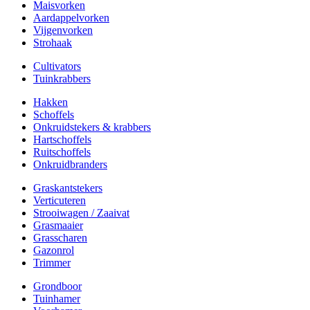
Maisvorken
Aardappelvorken
Vijgenvorken
Strohaak
Cultivators
Tuinkrabbers
Hakken
Schoffels
Onkruidstekers & krabbers
Hartschoffels
Ruitschoffels
Onkruidbranders
Graskantstekers
Verticuteren
Strooiwagen / Zaaivat
Grasmaaier
Grasscharen
Gazonrol
Trimmer
Grondboor
Tuinhamer