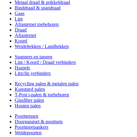
Metaal draad & prikkeldraad
Binddraad & spandraad
Gaas
Lint
Afrasternet toebehoren
Draad
Afrasternet
Koord
Weidehekken / Landhekken
Spanners en tangen
Lint / Koord / Draad verbinders
Haspels
Litzclip verbinders
Recycling palen & metalen palen
Kunststof palen
T-Post t-palen & toebehoren
Glasfiber palen
Houten palen
Poortgrepen
Doorgangset & poortsets
Poortgreepankers
Weidepoorten