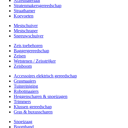
Afzetmateriaal
Stratenmakersgereedschap
Straathamer
Koevoeten
Mestschuiver
Mestschraper
Sneeuwschuiver
Zeis toebehoren
Baggergereedschap
Zeisen
Wetstenen / Zeisstrijker
Zeisboom
Accessoires elektrisch gereedschap
Grasmaaiers
Tuinreiniging
Robotmaaiers
Heggenscharen & snoeizagen
Trimmers
Klussen gereedschap
Gras & buxusscharen
Snoeizaag
Boomband