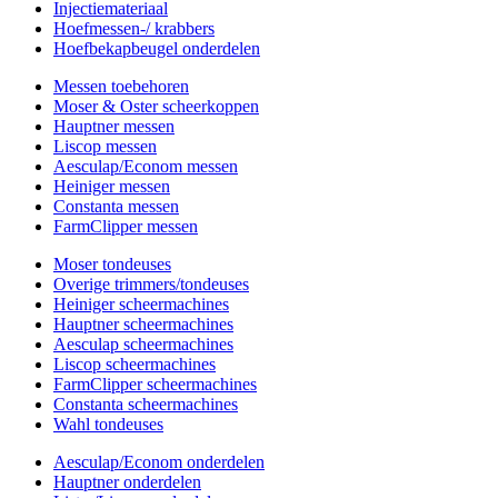
Injectiemateriaal
Hoefmessen-/ krabbers
Hoefbekapbeugel onderdelen
Messen toebehoren
Moser & Oster scheerkoppen
Hauptner messen
Liscop messen
Aesculap/Econom messen
Heiniger messen
Constanta messen
FarmClipper messen
Moser tondeuses
Overige trimmers/tondeuses
Heiniger scheermachines
Hauptner scheermachines
Aesculap scheermachines
Liscop scheermachines
FarmClipper scheermachines
Constanta scheermachines
Wahl tondeuses
Aesculap/Econom onderdelen
Hauptner onderdelen