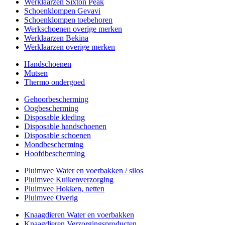
Werklaarzen Sixton Peak
Schoenklompen Gevavi
Schoenklompen toebehoren
Werkschoenen overige merken
Werklaarzen Bekina
Werklaarzen overige merken
Handschoenen
Mutsen
Thermo ondergoed
Gehoorbescherming
Oogbescherming
Disposable kleding
Disposable handschoenen
Disposable schoenen
Mondbescherming
Hoofdbescherming
Pluimvee Water en voerbakken / silos
Pluimvee Kuikenverzorging
Pluimvee Hokken, netten
Pluimvee Overig
Knaagdieren Water en voerbakken
Knaagdieren Verzorgingsproducten