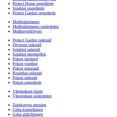
Protect Home ongedierte
Solabiol ongedierte
Protect Garden ongedierte
Mollenklemmen
Mollenklemmen onderdelen
Mollenverdrijvers
Protect Garden onkruid
Diversen onkruid
Solabiol onkruid
Solabiol meststoffen
Pokon meststof
Pokon voeding
Pokon graszaad
Roundup onkruid
Pokon onkruid
Pokon ongedierte
Vliegenkast-/lamp
Vliegenkast onderdelen
Zuigkorven messing
Geka koppelingen
Geka afdichtingen