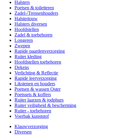
Halsters
Poetsen & toiletteren
Zadel-/Trensenhouders
Halstertouw
Halsters diversen
Hoofdstellen
Zadel & toebehoren
Longeren
Zwepen
Rapide paardenverzorging
Ruiter kleding
Hoofdstellen toebehoren
Dekens
Verlichting & Reflectie
Rapide leerverzorging
Likstenen en houders
Poetsen & wassen Oster
Poetssets & koffers
Ruiter laarzen & jodphurs
Ruiter veiligheid & bescherming
Ruiter - toebehoren
Voerbak kunststof
Klauwverzorging
Diversen