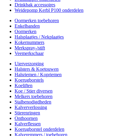
Drinkbak accessoires
Weidepomp Kerbl P100 onderdelen
Oormerken toebehoren
Enkelbanden
Oormerken
Halsplaatjes / Nekplaatjes
Kokernummers
Merkspray-/stift
Veemerkschaar
Uierverzorging
Halsters & Koetouwen
Halsriemen / Kopriemen
Koerugborstels
Koeliften
Koe / Stier diversen
Melkers toebehoren
Stalbenodigdheden
Kalververlossing
Stierenringen
Onthoornen
Kalverflessen
Koerugborstel onderdelen
Kalveremmers / toebehoren