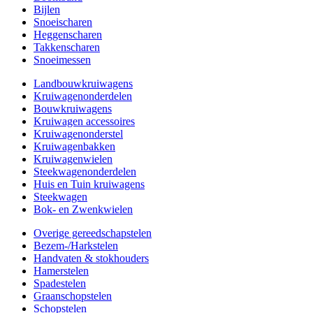
Bijlen
Snoeischaren
Heggenscharen
Takkenscharen
Snoeimessen
Landbouwkruiwagens
Kruiwagenonderdelen
Bouwkruiwagens
Kruiwagen accessoires
Kruiwagenonderstel
Kruiwagenbakken
Kruiwagenwielen
Steekwagenonderdelen
Huis en Tuin kruiwagens
Steekwagen
Bok- en Zwenkwielen
Overige gereedschapstelen
Bezem-/Harkstelen
Handvaten & stokhouders
Hamerstelen
Spadestelen
Graanschopstelen
Schopstelen