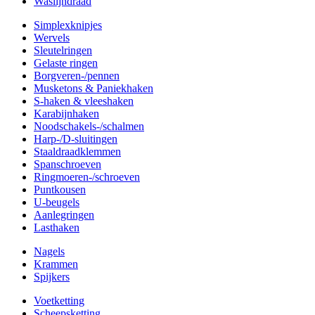
Waslijndraad
Simplexknipjes
Wervels
Sleutelringen
Gelaste ringen
Borgveren-/pennen
Musketons & Paniekhaken
S-haken & vleeshaken
Karabijnhaken
Noodschakels-/schalmen
Harp-/D-sluitingen
Staaldraadklemmen
Spanschroeven
Ringmoeren-/schroeven
Puntkousen
U-beugels
Aanlegringen
Lasthaken
Nagels
Krammen
Spijkers
Voetketting
Scheepsketting