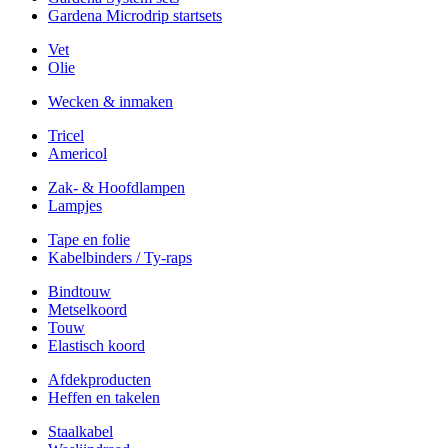
Gardena Microdrip startsets
Vet
Olie
Wecken & inmaken
Tricel
Americol
Zak- & Hoofdlampen
Lampjes
Tape en folie
Kabelbinders / Ty-raps
Bindtouw
Metselkoord
Touw
Elastisch koord
Afdekproducten
Heffen en takelen
Staalkabel