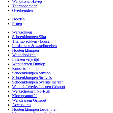
Werkjassen Havep
Thermohemden
Overhemden
Hoeden
Petten
Werksokken
Schoenklompen Sika
Thermo sokken / kousen
Lieslaarzen & waadbroeken
Houten klompen
Wandelsokken
Laarzen vrije tijd
Werklaarzen Dunlop
Kunststof klompen
Schoenklompen Simson
Schoenklompen Strovels
Schoenklompen overige merken
Wandel-/ Werkschoenen Grisport
Werkschoenen No-Risk
Klomppantoffel
Werklaarzen Grisport
Accessoires
Houten klompen toebehoren