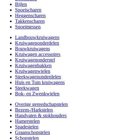
Bijlen
Snoeischaren
Heggenscharen
Takkenscharen
Snoeimessen
Landbouwkruiwagens
Kruiwagenonderdelen
Bouwkruiwagens
Kruiwagen accessoires
Kruiwagenonderstel
Kruiwagenbakken
Kruiwagenwielen
Steekwagenonderdelen
Huis en Tuin kruiwagens
Steekwagen
Bok- en Zwenkwielen
Overige gereedschapstelen
Bezem-/Harkstelen
Handvaten & stokhouders
Hamerstelen
Spadestelen
Graanschopstelen
Schopstelen