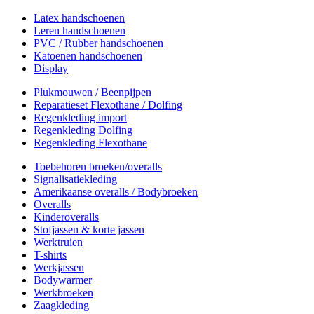
Latex handschoenen
Leren handschoenen
PVC / Rubber handschoenen
Katoenen handschoenen
Display
Plukmouwen / Beenpijpen
Reparatieset Flexothane / Dolfing
Regenkleding import
Regenkleding Dolfing
Regenkleding Flexothane
Toebehoren broeken/overalls
Signalisatiekleding
Amerikaanse overalls / Bodybroeken
Overalls
Kinderoveralls
Stofjassen & korte jassen
Werktruien
T-shirts
Werkjassen
Bodywarmer
Werkbroeken
Zaagkleding