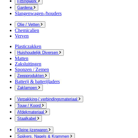
Fittingwerk
Gardena
Slangenwagen-/houders
Olie / Vetten
Chemicalien
Verven
Plasticzakken
Huishoudelijk Diversen
Matten
Zaksluitingen
Sponzen / Zemen
Zeepprodukten
Batterij & batterijladers
Zaklampen
Verpakking-/ verbindingsmateriaal
Touw / Koord
Afdekmateriaal
Staalkabel
Kleine ijzerwaren
Spijkers, Nagels & Krammen