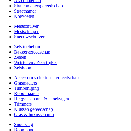
Afzetmateriaal
Stratenmakersgereedschap
Straathamer
Koevoeten
Mestschuiver
Mestschraper
Sneeuwschuiver
Zeis toebehoren
Baggergereedschap
Zeisen
Wetstenen / Zeisstrijker
Zeisboom
Accessoires elektrisch gereedschap
Grasmaaiers
Tuinreiniging
Robotmaaiers
Heggenscharen & snoeizagen
Trimmers
Klussen gereedschap
Gras & buxusscharen
Snoeizaag
Boomband