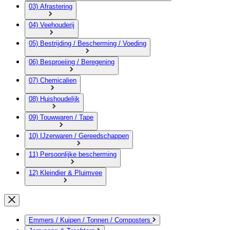
03) Afrastering
04) Veehouderij
05) Bestrijding / Bescherming / Voeding
06) Besproeiing / Beregening
07) Chemicalien
08) Huishoudelijk
09) Touwwaren / Tape
10) IJzerwaren / Gereedschappen
11) Persoonlijke bescherming
12) Kleindier & Pluimvee
Emmers / Kuipen / Tonnen / Composters