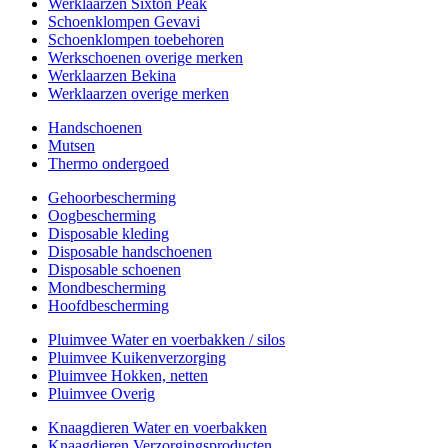
Werklaarzen Sixton Peak
Schoenklompen Gevavi
Schoenklompen toebehoren
Werkschoenen overige merken
Werklaarzen Bekina
Werklaarzen overige merken
Handschoenen
Mutsen
Thermo ondergoed
Gehoorbescherming
Oogbescherming
Disposable kleding
Disposable handschoenen
Disposable schoenen
Mondbescherming
Hoofdbescherming
Pluimvee Water en voerbakken / silos
Pluimvee Kuikenverzorging
Pluimvee Hokken, netten
Pluimvee Overig
Knaagdieren Water en voerbakken
Knaagdieren Verzorgingsproducten