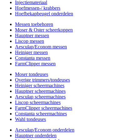
Injectiemateriaal
Hoefmessen-/ krabbers
Hoefbekapbeugel onderdelen
Messen toebehoren
Moser & Oster scheerkoppen
Hauptner messen
Liscop messen
Aesculap/Econom messen
Heiniger messen
Constanta messen
FarmClipper messen
Moser tondeuses
Overige trimmers/tondeuses
Heiniger scheermachines
Hauptner scheermachines
Aesculap scheermachines
Liscop scheermachines
FarmClipper scheermachines
Constanta scheermachines
Wahl tondeuses
Aesculap/Econom onderdelen
Hauptner onderdelen