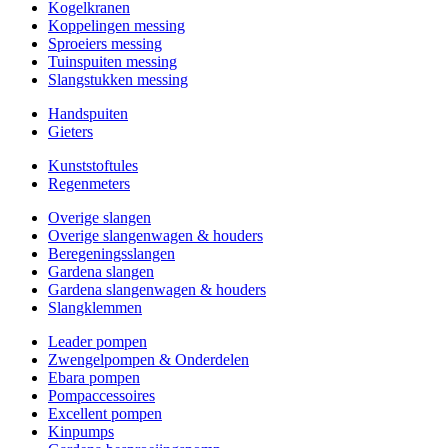
Kogelkranen
Koppelingen messing
Sproeiers messing
Tuinspuiten messing
Slangstukken messing
Handspuiten
Gieters
Kunststoftules
Regenmeters
Overige slangen
Overige slangenwagen & houders
Beregeningsslangen
Gardena slangen
Gardena slangenwagen & houders
Slangklemmen
Leader pompen
Zwengelpompen & Onderdelen
Ebara pompen
Pompaccessoires
Excellent pompen
Kinpumps