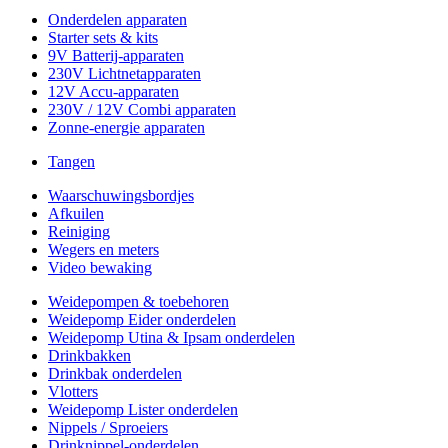
Onderdelen apparaten
Starter sets & kits
9V Batterij-apparaten
230V Lichtnetapparaten
12V Accu-apparaten
230V / 12V Combi apparaten
Zonne-energie apparaten
Tangen
Waarschuwingsbordjes
Afkuilen
Reiniging
Wegers en meters
Video bewaking
Weidepompen & toebehoren
Weidepomp Eider onderdelen
Weidepomp Utina & Ipsam onderdelen
Drinkbakken
Drinkbak onderdelen
Vlotters
Weidepomp Lister onderdelen
Nippels / Sproeiers
Drinknippel-onderdelen