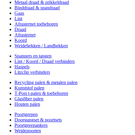
Metaal draad & prikkeldraad
Binddraad & spandraad
Gaas
Lint
Afrasternet toebehoren
Draad
Afrasternet
Koord
Weidehekken / Landhekken
Spanners en tangen
Lint / Koord / Draad verbinders
Haspels
Litzclip verbinders
Recycling palen & metalen palen
Kunststof palen
T-Post t-palen & toebehoren
Glasfiber palen
Houten palen
Poortgrepen
Doorgangset & poortsets
Poortgreepankers
Weidepoorten