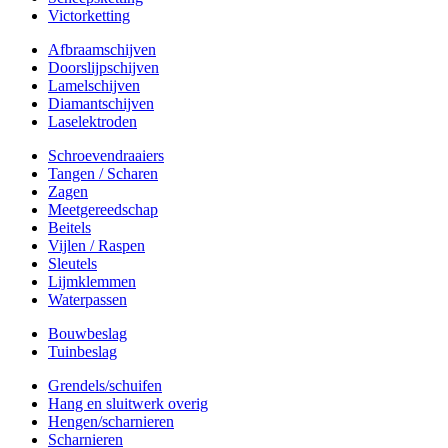
Victorketting
Afbraamschijven
Doorslijpschijven
Lamelschijven
Diamantschijven
Laselektroden
Schroevendraaiers
Tangen / Scharen
Zagen
Meetgereedschap
Beitels
Vijlen / Raspen
Sleutels
Lijmklemmen
Waterpassen
Bouwbeslag
Tuinbeslag
Grendels/schuifen
Hang en sluitwerk overig
Hengen/scharnieren
Scharnieren