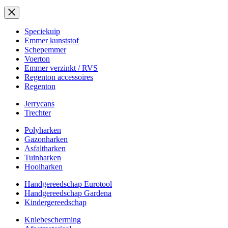
Speciekuip
Emmer kunststof
Schepemmer
Voerton
Emmer verzinkt / RVS
Regenton accessoires
Regenton
Jerrycans
Trechter
Polyharken
Gazonharken
Asfaltharken
Tuinharken
Hooiharken
Handgereedschap Eurotool
Handgereedschap Gardena
Kindergereedschap
Kniebescherming