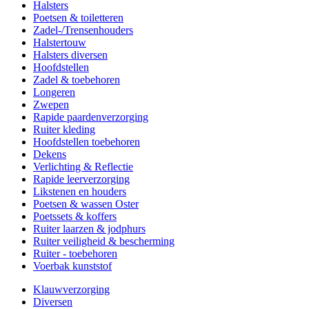
Halsters
Poetsen & toiletteren
Zadel-/Trensenhouders
Halstertouw
Halsters diversen
Hoofdstellen
Zadel & toebehoren
Longeren
Zwepen
Rapide paardenverzorging
Ruiter kleding
Hoofdstellen toebehoren
Dekens
Verlichting & Reflectie
Rapide leerverzorging
Likstenen en houders
Poetsen & wassen Oster
Poetssets & koffers
Ruiter laarzen & jodphurs
Ruiter veiligheid & bescherming
Ruiter - toebehoren
Voerbak kunststof
Klauwverzorging
Diversen