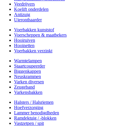
Veedrijvers
Koelift onderdelen
Antizuig
Uieronthaarder
Voerbakken kunststof
Voerscheppen & maatbekers
Hooiruiven
Hooinetten
Voerbakken verzinkt
Warmtelampen
Staartcoupeerder
Biggenkappen
Neuskrammen
Varken diversen
Zeugeband
Varkensbakken
Halsters / Halsriemen
Hoefverzorging
Lammer benodigdheden
Ramdektuig / -blokken
Vastzetpen / spit