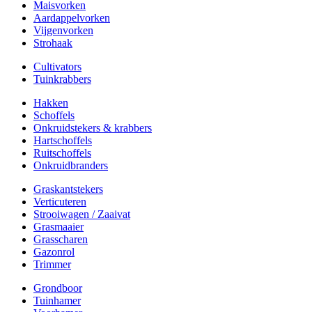
Maisvorken
Aardappelvorken
Vijgenvorken
Strohaak
Cultivators
Tuinkrabbers
Hakken
Schoffels
Onkruidstekers & krabbers
Hartschoffels
Ruitschoffels
Onkruidbranders
Graskantstekers
Verticuteren
Strooiwagen / Zaaivat
Grasmaaier
Grasscharen
Gazonrol
Trimmer
Grondboor
Tuinhamer