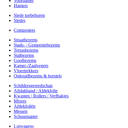
Voorhamer
Hamers
Slede toebehoren
Sledes
Composters
Straatbezems
Stads- / Gemeentebezems
Terrasbezems
Stalbezems
Gootbezems
Kamer-/Zaalvegers
Vloertrekkers
Onkruidbezems & borstels
Schildersgereedschap
Afplakband / Afdekfolie
Kwasten / Rollers / Verfbakjes
Mixers
Afdekfoliën
Messen
Schuurpapier
Luiwagens