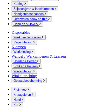
Ketting
Slijpschijven & laselektroden
Handgereedschappen
IJzerwaren bouw en tuin
Hang en sluitwerk
Disposables
Werkhandschoenen
Regenkleding
Klompen
Werkkleding
Wandel-/ Werkschoenen & Laarzen
Hoeden / Petten
Sokken / Kousen
Winterkleding
Winkelinrichting
Gelaatsbescherming
Pluimvee
Knaagdieren
Hond
Kat