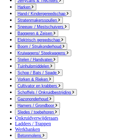
Jerrycans & Trechters
Harken
Hand-/ Kindergereedschap
Stratenmakersspullen
Sneeuw- / Mestschuivers
Baggeren & Zeisen
Elektrisch gereedschap
Boom / Struikonderhoud
Kruiwagens/ Steekwagens
Stelen / Handvaten
Tuinhulpmiddelen
Schop / Bats / Spade
Vorken & Rieken
Cultivator en krabbers
Schoffels / Onkruidbestrijding
Gazononderhoud
Hamers / Grondboor
Sledes / toebehoren
Onkruidverwijderaars
Ladders / Trappen
Werkbanken
Betonmolens