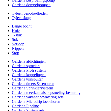
Gardena besproeiingspomp
Gardena dompelpompen
Tyleen benodigdheden
Tyleenslang
Lange bocht
Knie
T-stuk
Sok
Verloop
Nippels
Stop
Gardena afdichtingen
Gardena sproeiers
Gardena Profi system
Gardena koppelingen
Gardena tuinspuiten
Gardena timers & sensoren
Gardena Sprinklersysteem
Gardena meerkanaals bepsroeiingsbesturing
Gardena vakantiebewatering sets
Gardena Microdrip toebehoren
Gardena Pipeline
Gardena System sets