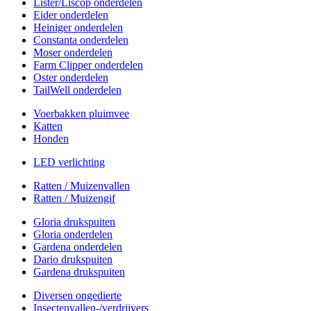
Lister/Liscop onderdelen
Eider onderdelen
Heiniger onderdelen
Constanta onderdelen
Moser onderdelen
Farm Clipper onderdelen
Oster onderdelen
TailWell onderdelen
Voerbakken pluimvee
Katten
Honden
LED verlichting
Ratten / Muizenvallen
Ratten / Muizengif
Gloria drukspuiten
Gloria onderdelen
Gardena onderdelen
Dario drukspuiten
Gardena drukspuiten
Diversen ongedierte
Insectenvallen-/verdrijvers