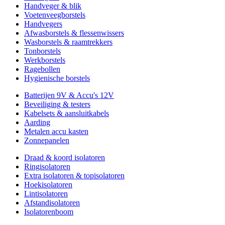
Handveger & blik
Voetenveegborstels
Handvegers
Afwasborstels & flessenwissers
Wasborstels & raamtrekkers
Tonborstels
Werkborstels
Ragebollen
Hygienische borstels
Batterijen 9V & Accu's 12V
Beveiliging & testers
Kabelsets & aansluitkabels
Aarding
Metalen accu kasten
Zonnepanelen
Draad & koord isolatoren
Ringisolatoren
Extra isolatoren & topisolatoren
Hoekisolatoren
Lintisolatoren
Afstandisolatoren
Isolatorenboom