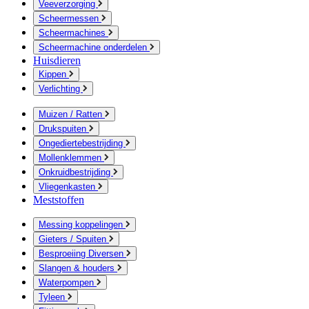
Veeverzorging
Scheermessen
Scheermachines
Scheermachine onderdelen
Huisdieren
Kippen
Verlichting
Muizen / Ratten
Drukspuiten
Ongediertebestrijding
Mollenklemmen
Onkruidbestrijding
Vliegenkasten
Meststoffen
Messing koppelingen
Gieters / Spuiten
Besproeiing Diversen
Slangen & houders
Waterpompen
Tyleen