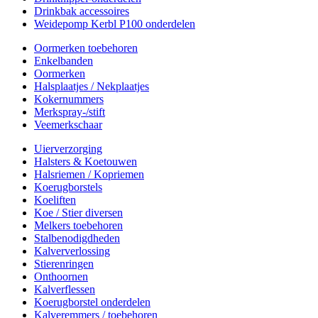
Drinkbak accessoires
Weidepomp Kerbl P100 onderdelen
Oormerken toebehoren
Enkelbanden
Oormerken
Halsplaatjes / Nekplaatjes
Kokernummers
Merkspray-/stift
Veemerkschaar
Uierverzorging
Halsters & Koetouwen
Halsriemen / Kopriemen
Koerugborstels
Koeliften
Koe / Stier diversen
Melkers toebehoren
Stalbenodigdheden
Kalververlossing
Stierenringen
Onthoornen
Kalverflessen
Koerugborstel onderdelen
Kalveremmers / toebehoren