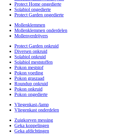
Protect Home ongedierte
Solabiol ongedierte
Protect Garden ongedierte
Mollenklemmen
Mollenklemmen onderdelen
Mollenverdrijvers
Protect Garden onkruid
Diversen onkruid
Solabiol onkruid
Solabiol meststoffen
Pokon meststof
Pokon voeding
Pokon graszaad
Roundup onkruid
Pokon onkruid
Pokon ongedierte
Vliegenkast-/lamp
Vliegenkast onderdelen
Zuigkorven messing
Geka koppelingen
Geka afdichtingen