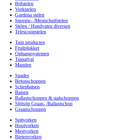
Bijlstelen
Vorkstelen
Gardena stelen
Sneeuw- /Mestschuifstelen
Stelen / Handvaten diversen
Telescoopstelen
Tuin producten
Fruitplukker
Ophangsystemen
Tuinafval
Manden
Spades
Betonschoppen
Schepbatsen
Batsen
Ballastschoppen & stalschoppen
Slijtsrip Graan- /Ballastschop
Graanschoppen
Spitvorken
Hooivorken
Mestvorken
Bietenvorken