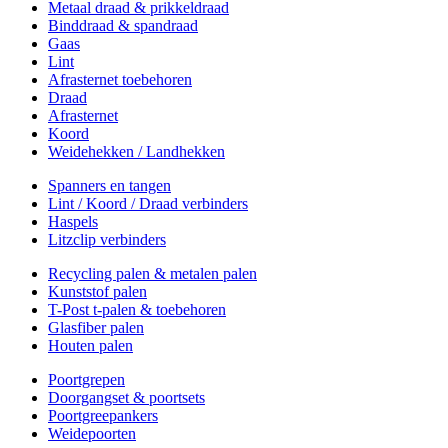
Metaal draad & prikkeldraad
Binddraad & spandraad
Gaas
Lint
Afrasternet toebehoren
Draad
Afrasternet
Koord
Weidehekken / Landhekken
Spanners en tangen
Lint / Koord / Draad verbinders
Haspels
Litzclip verbinders
Recycling palen & metalen palen
Kunststof palen
T-Post t-palen & toebehoren
Glasfiber palen
Houten palen
Poortgrepen
Doorgangset & poortsets
Poortgreepankers
Weidepoorten