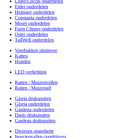
Lister/Liscop onderdelen
Eider onderdelen
Heiniger onderdelen
Constanta onderdelen
Moser onderdelen
Farm Clipper onderdelen
Oster onderdelen
TailWell onderdelen
Voerbakken pluimvee
Katten
Honden
LED verlichting
Ratten / Muizenvallen
Ratten / Muizengif
Gloria drukspuiten
Gloria onderdelen
Gardena onderdelen
Dario drukspuiten
Gardena drukspuiten
Diversen ongedierte
Insectenvallen-/verdrijvers