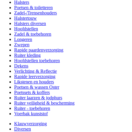
Halsters
Poetsen & toiletteren
Zadel-/Trensenhouders
Halstertouw
Halsters diversen
Hoofdstellen
Zadel & toebehoren
Longeren
Zwepen
Rapide paardenverzorging
Ruiter kleding
Hoofdstellen toebehoren
Dekens
Verlichting & Reflectie
Rapide leerverzorging
Likstenen en houders
Poetsen & wassen Oster
Poetssets & koffers
Ruiter laarzen & jodphurs
Ruiter veiligheid & bescherming
Ruiter - toebehoren
Voerbak kunststof
Klauwverzorging
Diversen