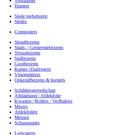
Voorhamer
Hamers
Slede toebehoren
Sledes
Composters
Straatbezems
Stads- / Gemeentebezems
Terrasbezems
Stalbezems
Gootbezems
Kamer-/Zaalvegers
Vloertrekkers
Onkruidbezems & borstels
Schildersgereedschap
Afplakband / Afdekfolie
Kwasten / Rollers / Verfbakjes
Mixers
Afdekfoliën
Messen
Schuurpapier
Luiwagens