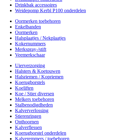
Drinkbak accessoires
Weidepomp Kerbl P100 onderdelen
Oormerken toebehoren
Enkelbanden
Oormerken
Halsplaatjes / Nekplaatjes
Kokernummers
Merkspray-/stift
Veemerkschaar
Uierverzorging
Halsters & Koetouwen
Halsriemen / Kopriemen
Koerugborstels
Koeliften
Koe / Stier diversen
Melkers toebehoren
Stalbenodigdheden
Kalververlossing
Stierenringen
Onthoornen
Kalverflessen
Koerugborstel onderdelen
Kalveremmers / toebehoren