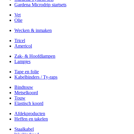
Gardena Microdrip startsets
Vet
Olie
Wecken & inmaken
Tricel
Americol
Zak- & Hoofdlampen
Lampjes
Tape en folie
Kabelbinders / Ty-raps
Bindtouw
Metselkoord
Touw
Elastisch koord
Afdekproducten
Heffen en takelen
Staalkabel