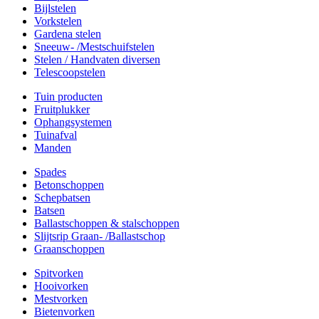
Bijlstelen
Vorkstelen
Gardena stelen
Sneeuw- /Mestschuifstelen
Stelen / Handvaten diversen
Telescoopstelen
Tuin producten
Fruitplukker
Ophangsystemen
Tuinafval
Manden
Spades
Betonschoppen
Schepbatsen
Batsen
Ballastschoppen & stalschoppen
Slijtsrip Graan- /Ballastschop
Graanschoppen
Spitvorken
Hooivorken
Mestvorken
Bietenvorken