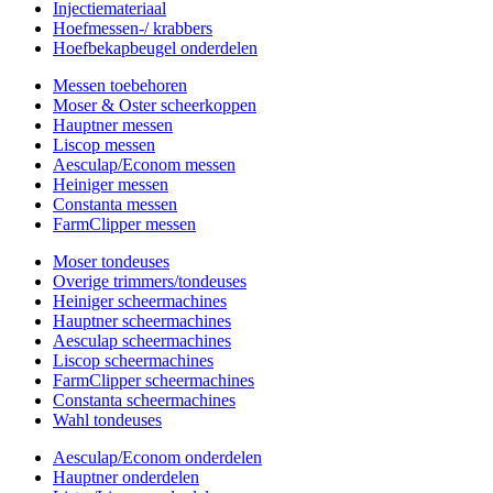
Injectiemateriaal
Hoefmessen-/ krabbers
Hoefbekapbeugel onderdelen
Messen toebehoren
Moser & Oster scheerkoppen
Hauptner messen
Liscop messen
Aesculap/Econom messen
Heiniger messen
Constanta messen
FarmClipper messen
Moser tondeuses
Overige trimmers/tondeuses
Heiniger scheermachines
Hauptner scheermachines
Aesculap scheermachines
Liscop scheermachines
FarmClipper scheermachines
Constanta scheermachines
Wahl tondeuses
Aesculap/Econom onderdelen
Hauptner onderdelen