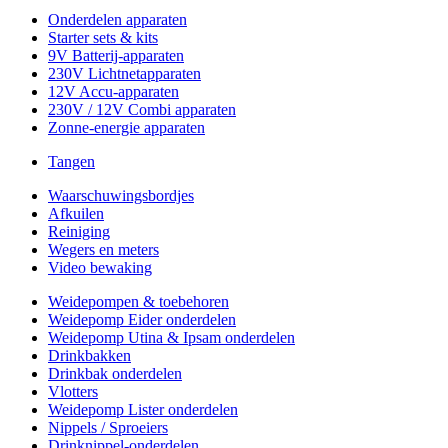
Onderdelen apparaten
Starter sets & kits
9V Batterij-apparaten
230V Lichtnetapparaten
12V Accu-apparaten
230V / 12V Combi apparaten
Zonne-energie apparaten
Tangen
Waarschuwingsbordjes
Afkuilen
Reiniging
Wegers en meters
Video bewaking
Weidepompen & toebehoren
Weidepomp Eider onderdelen
Weidepomp Utina & Ipsam onderdelen
Drinkbakken
Drinkbak onderdelen
Vlotters
Weidepomp Lister onderdelen
Nippels / Sproeiers
Drinknippel-onderdelen