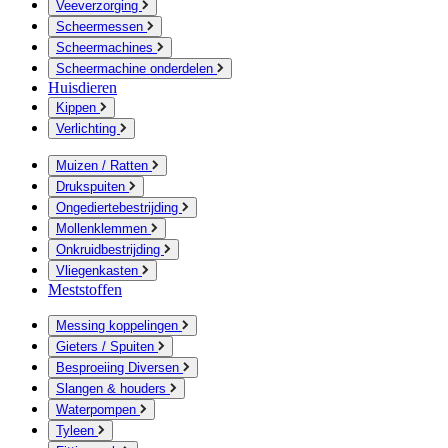
Veeverzorging
Scheermessen
Scheermachines
Scheermachine onderdelen
Huisdieren
Kippen
Verlichting
Muizen / Ratten
Drukspuiten
Ongediertebestrijding
Mollenklemmen
Onkruidbestrijding
Vliegenkasten
Meststoffen
Messing koppelingen
Gieters / Spuiten
Besproeiing Diversen
Slangen & houders
Waterpompen
Tyleen