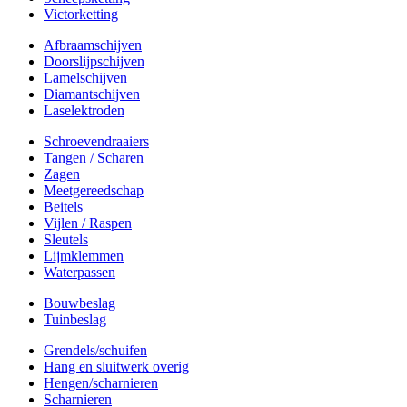
Victorketting
Afbraamschijven
Doorslijpschijven
Lamelschijven
Diamantschijven
Laselektroden
Schroevendraaiers
Tangen / Scharen
Zagen
Meetgereedschap
Beitels
Vijlen / Raspen
Sleutels
Lijmklemmen
Waterpassen
Bouwbeslag
Tuinbeslag
Grendels/schuifen
Hang en sluitwerk overig
Hengen/scharnieren
Scharnieren