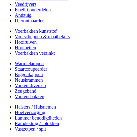
Veedrijvers
Koelift onderdelen
Antizuig
Uieronthaarder
Voerbakken kunststof
Voerscheppen & maatbekers
Hooiruiven
Hooinetten
Voerbakken verzinkt
Warmtelampen
Staartcoupeerder
Biggenkappen
Neuskrammen
Varken diversen
Zeugeband
Varkensbakken
Halsters / Halsriemen
Hoefverzorging
Lammer benodigdheden
Ramdektuig / -blokken
Vastzetpen / spit