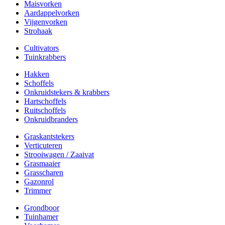
Maisvorken
Aardappelvorken
Vijgenvorken
Strohaak
Cultivators
Tuinkrabbers
Hakken
Schoffels
Onkruidstekers & krabbers
Hartschoffels
Ruitschoffels
Onkruidbranders
Graskantstekers
Verticuteren
Strooiwagen / Zaaivat
Grasmaaier
Grasscharen
Gazonrol
Trimmer
Grondboor
Tuinhamer