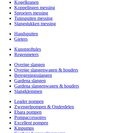
Kogelkranen
Koppelingen messing
Sproeiers messing
Tuinspuiten messing
Slangstukken messing
Handspuiten
Gieters
Kunststoftules
Regenmeters
Overige slangen
Overige slangenwagen & houders
Beregeningsslangen
Gardena slangen
Gardena slangenwagen & houders
Slangklemmen
Leader pompen
Zwengelpompen & Onderdelen
Ebara pompen
Pompaccessoires
Excellent pompen
Kinpumps