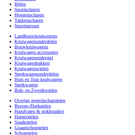
Bijlen
Snoeischaren
Heggenscharen
Takkenscharen
Snoeimessen
Landbouwkruiwagens
Kruiwagenonderdelen
Bouwkruiwagens
Kruiwagen accessoires
Kruiwagenonderstel
Kruiwagenbakken
Kruiwagenwielen
Steekwagenonderdelen
Huis en Tuin kruiwagens
Steekwagen
Bok- en Zwenkwielen
Overige gereedschapstelen
Bezem-/Harkstelen
Handvaten & stokhouders
Hamerstelen
Spadestelen
Graanschopstelen
Schopstelen