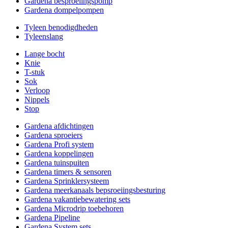
Gardena besproeiingspomp
Gardena dompelpompen
Tyleen benodigdheden
Tyleenslang
Lange bocht
Knie
T-stuk
Sok
Verloop
Nippels
Stop
Gardena afdichtingen
Gardena sproeiers
Gardena Profi system
Gardena koppelingen
Gardena tuinspuiten
Gardena timers & sensoren
Gardena Sprinklersysteem
Gardena meerkanaals bepsroeiingsbesturing
Gardena vakantiebewatering sets
Gardena Microdrip toebehoren
Gardena Pipeline
Gardena System sets