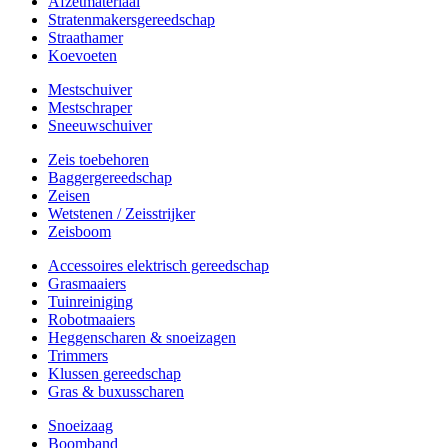
Afzetmateriaal
Stratenmakersgereedschap
Straathamer
Koevoeten
Mestschuiver
Mestschraper
Sneeuwschuiver
Zeis toebehoren
Baggergereedschap
Zeisen
Wetstenen / Zeisstrijker
Zeisboom
Accessoires elektrisch gereedschap
Grasmaaiers
Tuinreiniging
Robotmaaiers
Heggenscharen & snoeizagen
Trimmers
Klussen gereedschap
Gras & buxusscharen
Snoeizaag
Boomband