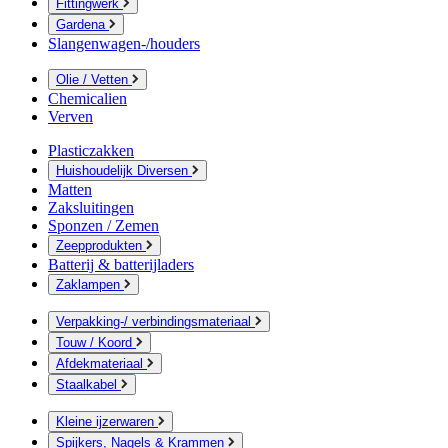
Fittingwerk
Gardena
Slangenwagen-/houders
Olie / Vetten
Chemicalien
Verven
Plasticzakken
Huishoudelijk Diversen
Matten
Zaksluitingen
Sponzen / Zemen
Zeepprodukten
Batterij & batterijladers
Zaklampen
Verpakking-/ verbindingsmateriaal
Touw / Koord
Afdekmateriaal
Staalkabel
Kleine ijzerwaren
Spijkers, Nagels & Krammen