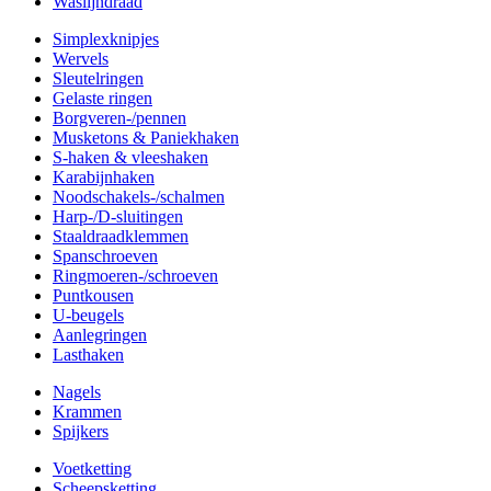
Waslijndraad
Simplexknipjes
Wervels
Sleutelringen
Gelaste ringen
Borgveren-/pennen
Musketons & Paniekhaken
S-haken & vleeshaken
Karabijnhaken
Noodschakels-/schalmen
Harp-/D-sluitingen
Staaldraadklemmen
Spanschroeven
Ringmoeren-/schroeven
Puntkousen
U-beugels
Aanlegringen
Lasthaken
Nagels
Krammen
Spijkers
Voetketting
Scheepsketting