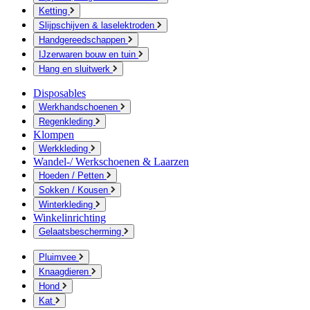
Ketting
Slijpschijven & laselektroden
Handgereedschappen
IJzerwaren bouw en tuin
Hang en sluitwerk
Disposables
Werkhandschoenen
Regenkleding
Klompen
Werkkleding
Wandel-/ Werkschoenen & Laarzen
Hoeden / Petten
Sokken / Kousen
Winterkleding
Winkelinrichting
Gelaatsbescherming
Pluimvee
Knaagdieren
Hond
Kat