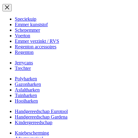
Speciekuip
Emmer kunststof
Schepemmer
Voerton
Emmer verzinkt / RVS
Regenton accessoires
Regenton
Jerrycans
Trechter
Polyharken
Gazonharken
Asfaltharken
Tuinharken
Hooiharken
Handgereedschap Eurotool
Handgereedschap Gardena
Kindergereedschap
Kniebescherming