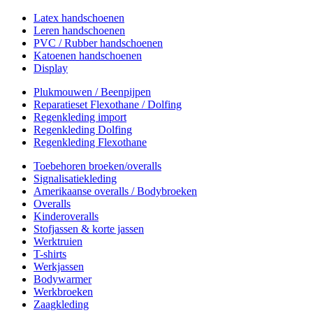
Latex handschoenen
Leren handschoenen
PVC / Rubber handschoenen
Katoenen handschoenen
Display
Plukmouwen / Beenpijpen
Reparatieset Flexothane / Dolfing
Regenkleding import
Regenkleding Dolfing
Regenkleding Flexothane
Toebehoren broeken/overalls
Signalisatiekleding
Amerikaanse overalls / Bodybroeken
Overalls
Kinderoveralls
Stofjassen & korte jassen
Werktruien
T-shirts
Werkjassen
Bodywarmer
Werkbroeken
Zaagkleding