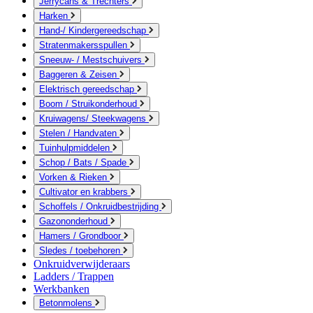
Jerrycans & Trechters
Harken
Hand-/ Kindergereedschap
Stratenmakersspullen
Sneeuw- / Mestschuivers
Baggeren & Zeisen
Elektrisch gereedschap
Boom / Struikonderhoud
Kruiwagens/ Steekwagens
Stelen / Handvaten
Tuinhulpmiddelen
Schop / Bats / Spade
Vorken & Rieken
Cultivator en krabbers
Schoffels / Onkruidbestrijding
Gazononderhoud
Hamers / Grondboor
Sledes / toebehoren
Onkruidverwijderaars
Ladders / Trappen
Werkbanken
Betonmolens