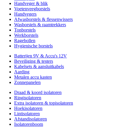
Handveger & blik
Voetenveegborstels
Handvegers
Afwasborstels & flessenwissers
Wasborstels & raamtrekkers
Tonborstels
Werkborstels
Ragebollen
Hygienische borstels
Batterijen 9V & Accu's 12V
Beveiliging & testers
Kabelsets & aansluitkabels
Aarding
Metalen accu kasten
Zonnepanelen
Draad & koord isolatoren
Ringisolatoren
Extra isolatoren & topisolatoren
Hoekisolatoren
Lintisolatoren
Afstandisolatoren
Isolatorenboom