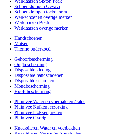
Werklaarzen Sixton Peak
Schoenklompen Gevavi
Schoenklompen toebehoren
Werkschoenen overige merken
Werklaarzen Bekina
Werklaarzen overige merken
Handschoenen
Mutsen
Thermo ondergoed
Gehoorbescherming
Oogbescherming
Disposable kleding
Disposable handschoenen
Disposable schoenen
Mondbescherming
Hoofdbescherming
Pluimvee Water en voerbakken / silos
Pluimvee Kuikenverzorging
Pluimvee Hokken, netten
Pluimvee Overig
Knaagdieren Water en voerbakken
Knaagdieren Verzorgingsproducten