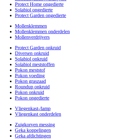
Protect Home ongedierte
Solabiol ongedierte
Protect Garden ongedierte
Mollenklemmen
Mollenklemmen onderdelen
Mollenverdrijvers
Protect Garden onkruid
Diversen onkruid
Solabiol onkruid
Solabiol meststoffen
Pokon meststof
Pokon voeding
Pokon graszaad
Roundup onkruid
Pokon onkruid
Pokon ongedierte
Vliegenkast-/lamp
Vliegenkast onderdelen
Zuigkorven messing
Geka koppelingen
Geka afdichtingen