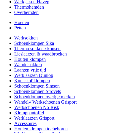
Werkjassen Havep
Thermohemden
Overhemden
Hoeden
Petten
Werksokken
Schoenklompen Sika
Thermo sokken / kousen
Lieslaarzen & waadbroeken
Houten klompen
Wandelsokken
Laarzen vrije tijd
Werklaarzen Dunlop
Kunststof klompen
Schoenklompen Simson
Schoenklompen Strovels
Schoenklompen overige merken
Wandel-/ Werkschoenen Grisport
Werkschoenen No-Risk
Klomppantoffel
Werklaarzen Grisport
Accessoires
Houten klompen toebehoren