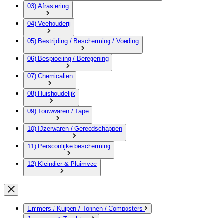
03) Afrastering
04) Veehouderij
05) Bestrijding / Bescherming / Voeding
06) Besproeiing / Beregening
07) Chemicalien
08) Huishoudelijk
09) Touwwaren / Tape
10) IJzerwaren / Gereedschappen
11) Persoonlijke bescherming
12) Kleindier & Pluimvee
Emmers / Kuipen / Tonnen / Composters