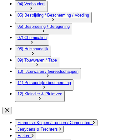
04) Veehouderij
05) Bestrijding / Bescherming / Voeding
06) Besproeiing / Beregening
07) Chemicalien
08) Huishoudelijk
09) Touwwaren / Tape
10) IJzerwaren / Gereedschappen
11) Persoonlijke bescherming
12) Kleindier & Pluimvee
Emmers / Kuipen / Tonnen / Composters
Jerrycans & Trechters
Harken