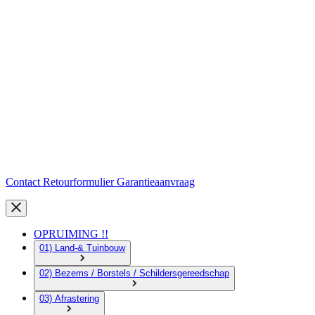
Contact
Retourformulier
Garantieaanvraag
OPRUIMING !!
01) Land-& Tuinbouw
02) Bezems / Borstels / Schildersgereedschap
03) Afrastering