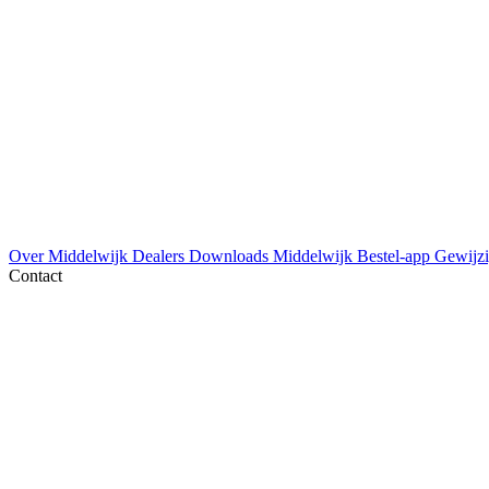
Over Middelwijk
Dealers
Downloads
Middelwijk Bestel-app
Gewijzi
Contact