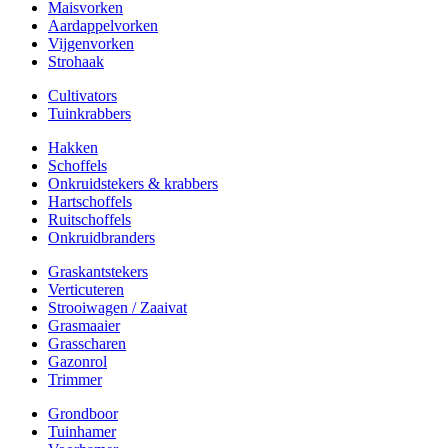
Maisvorken
Aardappelvorken
Vijgenvorken
Strohaak
Cultivators
Tuinkrabbers
Hakken
Schoffels
Onkruidstekers & krabbers
Hartschoffels
Ruitschoffels
Onkruidbranders
Graskantstekers
Verticuteren
Strooiwagen / Zaaivat
Grasmaaier
Grasscharen
Gazonrol
Trimmer
Grondboor
Tuinhamer