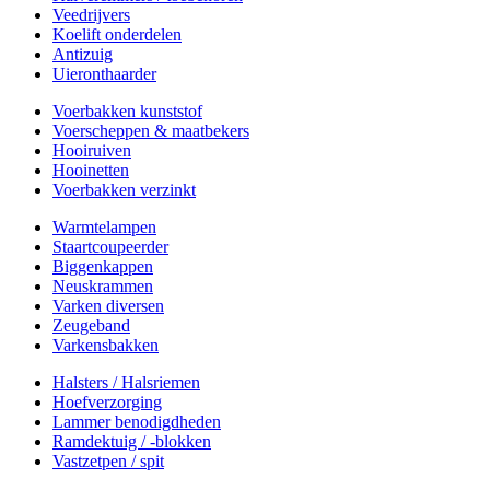
Veedrijvers
Koelift onderdelen
Antizuig
Uieronthaarder
Voerbakken kunststof
Voerscheppen & maatbekers
Hooiruiven
Hooinetten
Voerbakken verzinkt
Warmtelampen
Staartcoupeerder
Biggenkappen
Neuskrammen
Varken diversen
Zeugeband
Varkensbakken
Halsters / Halsriemen
Hoefverzorging
Lammer benodigdheden
Ramdektuig / -blokken
Vastzetpen / spit