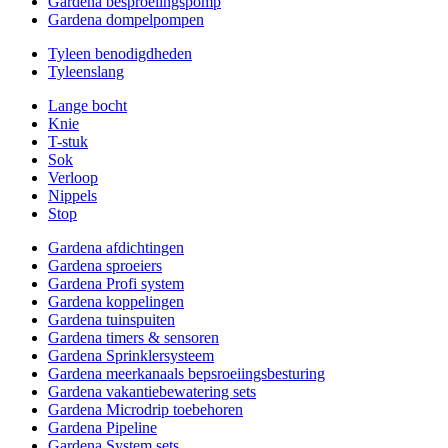
Gardena besproeiingspomp
Gardena dompelpompen
Tyleen benodigdheden
Tyleenslang
Lange bocht
Knie
T-stuk
Sok
Verloop
Nippels
Stop
Gardena afdichtingen
Gardena sproeiers
Gardena Profi system
Gardena koppelingen
Gardena tuinspuiten
Gardena timers & sensoren
Gardena Sprinklersysteem
Gardena meerkanaals bepsroeiingsbesturing
Gardena vakantiebewatering sets
Gardena Microdrip toebehoren
Gardena Pipeline
Gardena System sets