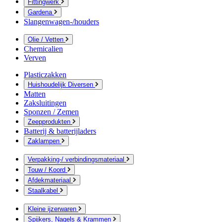
Fittingwerk
Gardena
Slangenwagen-/houders
Olie / Vetten
Chemicalien
Verven
Plasticzakken
Huishoudelijk Diversen
Matten
Zaksluitingen
Sponzen / Zemen
Zeepprodukten
Batterij & batterijladers
Zaklampen
Verpakking-/ verbindingsmateriaal
Touw / Koord
Afdekmateriaal
Staalkabel
Kleine ijzerwaren
Spijkers, Nagels & Krammen