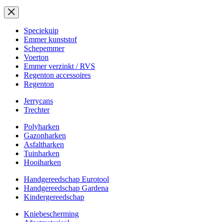
Speciekuip
Emmer kunststof
Schepemmer
Voerton
Emmer verzinkt / RVS
Regenton accessoires
Regenton
Jerrycans
Trechter
Polyharken
Gazonharken
Asfaltharken
Tuinharken
Hooiharken
Handgereedschap Eurotool
Handgereedschap Gardena
Kindergereedschap
Kniebescherming