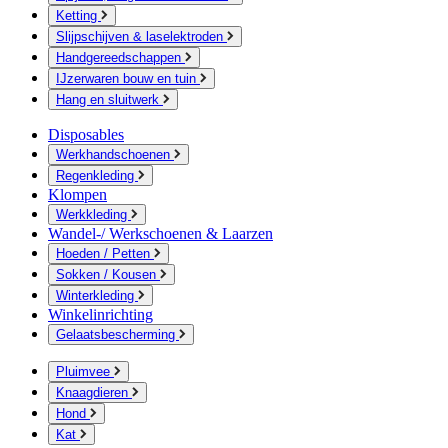
Ketting
Slijpschijven & laselektroden
Handgereedschappen
IJzerwaren bouw en tuin
Hang en sluitwerk
Disposables
Werkhandschoenen
Regenkleding
Klompen
Werkkleding
Wandel-/ Werkschoenen & Laarzen
Hoeden / Petten
Sokken / Kousen
Winterkleding
Winkelinrichting
Gelaatsbescherming
Pluimvee
Knaagdieren
Hond
Kat