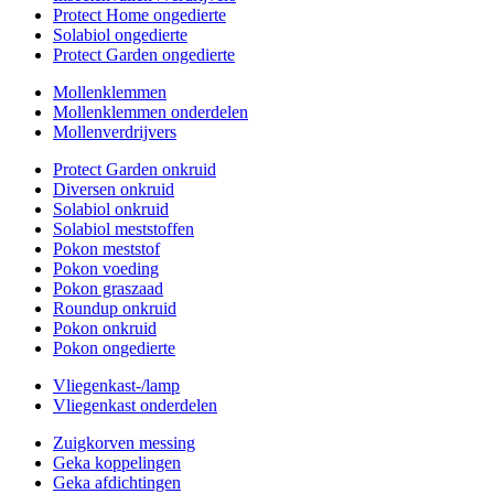
Protect Home ongedierte
Solabiol ongedierte
Protect Garden ongedierte
Mollenklemmen
Mollenklemmen onderdelen
Mollenverdrijvers
Protect Garden onkruid
Diversen onkruid
Solabiol onkruid
Solabiol meststoffen
Pokon meststof
Pokon voeding
Pokon graszaad
Roundup onkruid
Pokon onkruid
Pokon ongedierte
Vliegenkast-/lamp
Vliegenkast onderdelen
Zuigkorven messing
Geka koppelingen
Geka afdichtingen