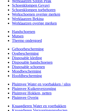
Werklaarzen Sixton Peak
Schoenklompen Gevavi
Schoenklompen toebehoren
Werkschoenen overige merken
Werklaarzen Bekina
Werklaarzen overige merken
Handschoenen
Mutsen
Thermo ondergoed
Gehoorbescherming
Oogbescherming
Disposable kleding
Disposable handschoenen
Disposable schoenen
Mondbescherming
Hoofdbescherming
Pluimvee Water en voerbakken / silos
Pluimvee Kuikenverzorging
Pluimvee Hokken, netten
Pluimvee Overig
Knaagdieren Water en voerbakken
Knaagdieren Verzorgingsproducten