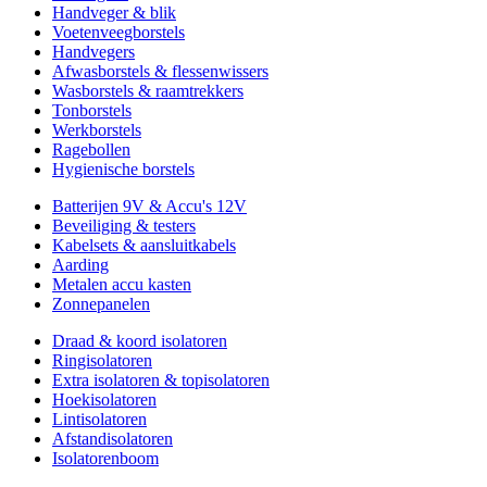
Handveger & blik
Voetenveegborstels
Handvegers
Afwasborstels & flessenwissers
Wasborstels & raamtrekkers
Tonborstels
Werkborstels
Ragebollen
Hygienische borstels
Batterijen 9V & Accu's 12V
Beveiliging & testers
Kabelsets & aansluitkabels
Aarding
Metalen accu kasten
Zonnepanelen
Draad & koord isolatoren
Ringisolatoren
Extra isolatoren & topisolatoren
Hoekisolatoren
Lintisolatoren
Afstandisolatoren
Isolatorenboom