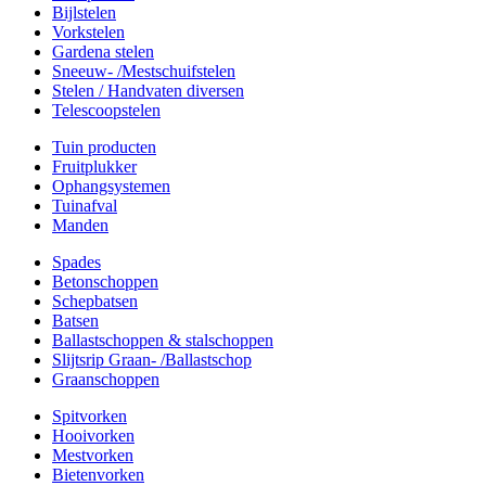
Bijlstelen
Vorkstelen
Gardena stelen
Sneeuw- /Mestschuifstelen
Stelen / Handvaten diversen
Telescoopstelen
Tuin producten
Fruitplukker
Ophangsystemen
Tuinafval
Manden
Spades
Betonschoppen
Schepbatsen
Batsen
Ballastschoppen & stalschoppen
Slijtsrip Graan- /Ballastschop
Graanschoppen
Spitvorken
Hooivorken
Mestvorken
Bietenvorken