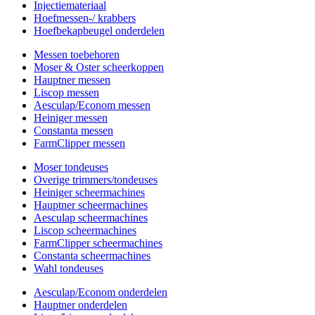
Injectiemateriaal
Hoefmessen-/ krabbers
Hoefbekapbeugel onderdelen
Messen toebehoren
Moser & Oster scheerkoppen
Hauptner messen
Liscop messen
Aesculap/Econom messen
Heiniger messen
Constanta messen
FarmClipper messen
Moser tondeuses
Overige trimmers/tondeuses
Heiniger scheermachines
Hauptner scheermachines
Aesculap scheermachines
Liscop scheermachines
FarmClipper scheermachines
Constanta scheermachines
Wahl tondeuses
Aesculap/Econom onderdelen
Hauptner onderdelen