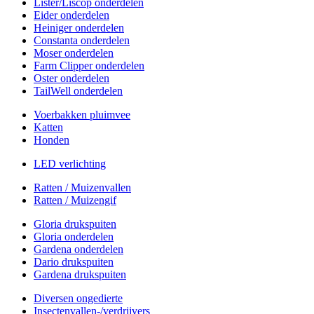
Lister/Liscop onderdelen
Eider onderdelen
Heiniger onderdelen
Constanta onderdelen
Moser onderdelen
Farm Clipper onderdelen
Oster onderdelen
TailWell onderdelen
Voerbakken pluimvee
Katten
Honden
LED verlichting
Ratten / Muizenvallen
Ratten / Muizengif
Gloria drukspuiten
Gloria onderdelen
Gardena onderdelen
Dario drukspuiten
Gardena drukspuiten
Diversen ongedierte
Insectenvallen-/verdrijvers