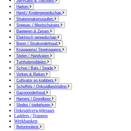
Jerrycans & Trechters
Harken
Hand-/ Kindergereedschap
Stratenmakersspullen
Sneeuw- / Mestschuivers
Baggeren & Zeisen
Elektrisch gereedschap
Boom / Struikonderhoud
Kruiwagens/ Steekwagens
Stelen / Handvaten
Tuinhulpmiddelen
Schop / Bats / Spade
Vorken & Rieken
Cultivator en krabbers
Schoffels / Onkruidbestrijding
Gazononderhoud
Hamers / Grondboor
Sledes / toebehoren
Onkruidverwijderaars
Ladders / Trappen
Werkbanken
Betonmolens