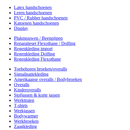
Latex handschoenen
Leren handschoenen
PVC / Rubber handschoenen
Katoenen handschoenen
Display
Plukmouwen / Beenpijpen
Reparatieset Flexothane / Dolfing
Regenkleding import
Regenkleding Dolfing
Regenkleding Flexothane
Toebehoren broeken/overalls
Signalisatiekleding
Amerikaanse overalls / Bodybroeken
Overalls
Kinderoveralls
Stofjassen & korte jassen
Werktruien
T-shirts
Werkjassen
Bodywarmer
Werkbroeken
Zaagkleding