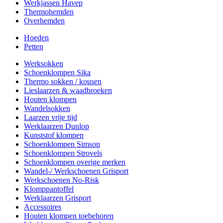
Werkjassen Havep
Thermohemden
Overhemden
Hoeden
Petten
Werksokken
Schoenklompen Sika
Thermo sokken / kousen
Lieslaarzen & waadbroeken
Houten klompen
Wandelsokken
Laarzen vrije tijd
Werklaarzen Dunlop
Kunststof klompen
Schoenklompen Simson
Schoenklompen Strovels
Schoenklompen overige merken
Wandel-/ Werkschoenen Grisport
Werkschoenen No-Risk
Klomppantoffel
Werklaarzen Grisport
Accessoires
Houten klompen toebehoren