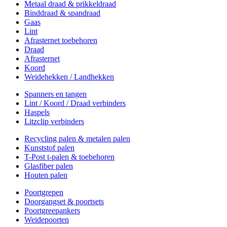
Metaal draad & prikkeldraad
Binddraad & spandraad
Gaas
Lint
Afrasternet toebehoren
Draad
Afrasternet
Koord
Weidehekken / Landhekken
Spanners en tangen
Lint / Koord / Draad verbinders
Haspels
Litzclip verbinders
Recycling palen & metalen palen
Kunststof palen
T-Post t-palen & toebehoren
Glasfiber palen
Houten palen
Poortgrepen
Doorgangset & poortsets
Poortgreepankers
Weidepoorten