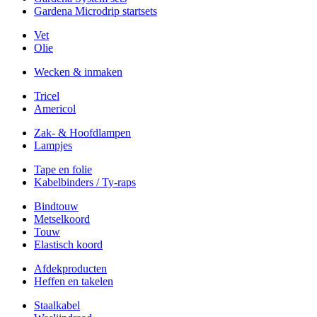
Gardena Microdrip startsets
Vet
Olie
Wecken & inmaken
Tricel
Americol
Zak- & Hoofdlampen
Lampjes
Tape en folie
Kabelbinders / Ty-raps
Bindtouw
Metselkoord
Touw
Elastisch koord
Afdekproducten
Heffen en takelen
Staalkabel