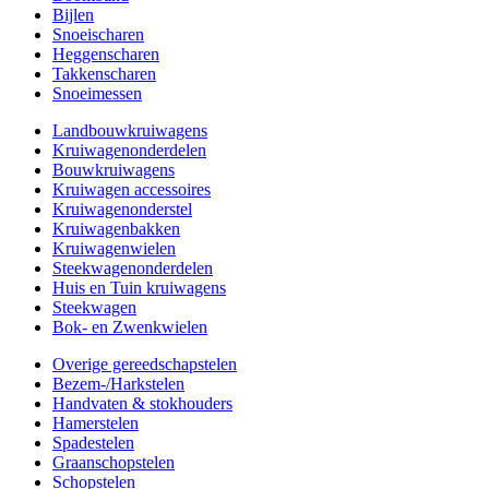
Bijlen
Snoeischaren
Heggenscharen
Takkenscharen
Snoeimessen
Landbouwkruiwagens
Kruiwagenonderdelen
Bouwkruiwagens
Kruiwagen accessoires
Kruiwagenonderstel
Kruiwagenbakken
Kruiwagenwielen
Steekwagenonderdelen
Huis en Tuin kruiwagens
Steekwagen
Bok- en Zwenkwielen
Overige gereedschapstelen
Bezem-/Harkstelen
Handvaten & stokhouders
Hamerstelen
Spadestelen
Graanschopstelen
Schopstelen