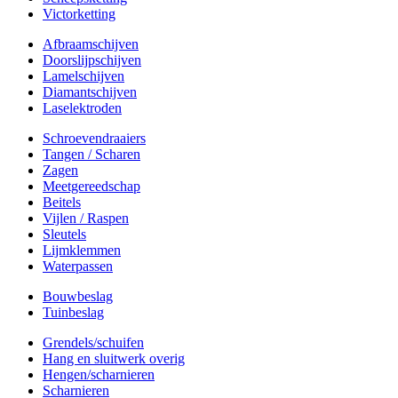
Victorketting
Afbraamschijven
Doorslijpschijven
Lamelschijven
Diamantschijven
Laselektroden
Schroevendraaiers
Tangen / Scharen
Zagen
Meetgereedschap
Beitels
Vijlen / Raspen
Sleutels
Lijmklemmen
Waterpassen
Bouwbeslag
Tuinbeslag
Grendels/schuifen
Hang en sluitwerk overig
Hengen/scharnieren
Scharnieren