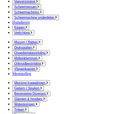
Veeverzorging
Scheermessen
Scheermachines
Scheermachine onderdelen
Huisdieren
Kippen
Verlichting
Muizen / Ratten
Drukspuiten
Ongediertebestrijding
Mollenklemmen
Onkruidbestrijding
Vliegenkasten
Meststoffen
Messing koppelingen
Gieters / Spuiten
Besproeiing Diversen
Slangen & houders
Waterpompen
Tyleen