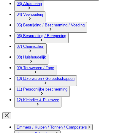
03) Afrastering
04) Veehouderij
05) Bestrijding / Bescherming / Voeding
06) Besproeiing / Beregening
07) Chemicalien
08) Huishoudelijk
09) Touwwaren / Tape
10) IJzerwaren / Gereedschappen
11) Persoonlijke bescherming
12) Kleindier & Pluimvee
Emmers / Kuipen / Tonnen / Composters