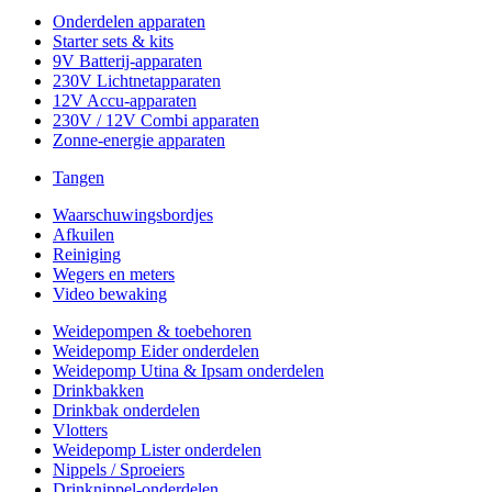
Onderdelen apparaten
Starter sets & kits
9V Batterij-apparaten
230V Lichtnetapparaten
12V Accu-apparaten
230V / 12V Combi apparaten
Zonne-energie apparaten
Tangen
Waarschuwingsbordjes
Afkuilen
Reiniging
Wegers en meters
Video bewaking
Weidepompen & toebehoren
Weidepomp Eider onderdelen
Weidepomp Utina & Ipsam onderdelen
Drinkbakken
Drinkbak onderdelen
Vlotters
Weidepomp Lister onderdelen
Nippels / Sproeiers
Drinknippel-onderdelen