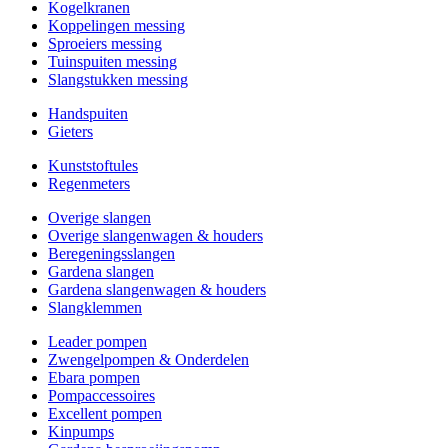
Kogelkranen
Koppelingen messing
Sproeiers messing
Tuinspuiten messing
Slangstukken messing
Handspuiten
Gieters
Kunststoftules
Regenmeters
Overige slangen
Overige slangenwagen & houders
Beregeningsslangen
Gardena slangen
Gardena slangenwagen & houders
Slangklemmen
Leader pompen
Zwengelpompen & Onderdelen
Ebara pompen
Pompaccessoires
Excellent pompen
Kinpumps