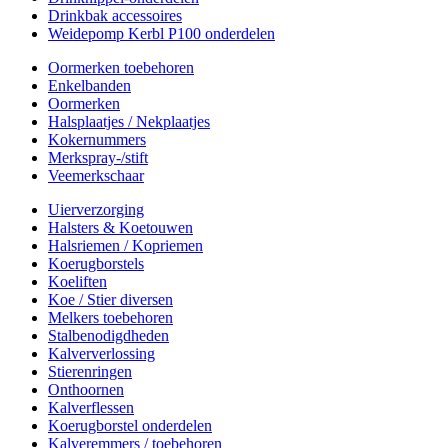
Drinkbak accessoires
Weidepomp Kerbl P100 onderdelen
Oormerken toebehoren
Enkelbanden
Oormerken
Halsplaatjes / Nekplaatjes
Kokernummers
Merkspray-/stift
Veemerkschaar
Uierverzorging
Halsters & Koetouwen
Halsriemen / Kopriemen
Koerugborstels
Koeliften
Koe / Stier diversen
Melkers toebehoren
Stalbenodigdheden
Kalververlossing
Stierenringen
Onthoornen
Kalverflessen
Koerugborstel onderdelen
Kalveremmers / toebehoren