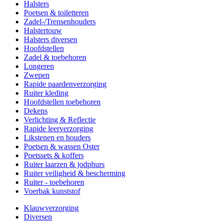
Halsters
Poetsen & toiletteren
Zadel-/Trensenhouders
Halstertouw
Halsters diversen
Hoofdstellen
Zadel & toebehoren
Longeren
Zwepen
Rapide paardenverzorging
Ruiter kleding
Hoofdstellen toebehoren
Dekens
Verlichting & Reflectie
Rapide leerverzorging
Likstenen en houders
Poetsen & wassen Oster
Poetssets & koffers
Ruiter laarzen & jodphurs
Ruiter veiligheid & bescherming
Ruiter - toebehoren
Voerbak kunststof
Klauwverzorging
Diversen