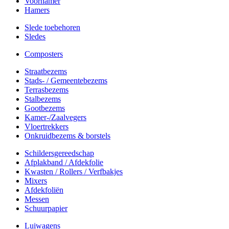
Voorhamer
Hamers
Slede toebehoren
Sledes
Composters
Straatbezems
Stads- / Gemeentebezems
Terrasbezems
Stalbezems
Gootbezems
Kamer-/Zaalvegers
Vloertrekkers
Onkruidbezems & borstels
Schildersgereedschap
Afplakband / Afdekfolie
Kwasten / Rollers / Verfbakjes
Mixers
Afdekfoliën
Messen
Schuurpapier
Luiwagens