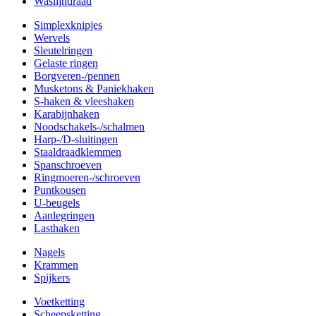
Waslijndraad
Simplexknipjes
Wervels
Sleutelringen
Gelaste ringen
Borgveren-/pennen
Musketons & Paniekhaken
S-haken & vleeshaken
Karabijnhaken
Noodschakels-/schalmen
Harp-/D-sluitingen
Staaldraadklemmen
Spanschroeven
Ringmoeren-/schroeven
Puntkousen
U-beugels
Aanlegringen
Lasthaken
Nagels
Krammen
Spijkers
Voetketting
Scheepsketting