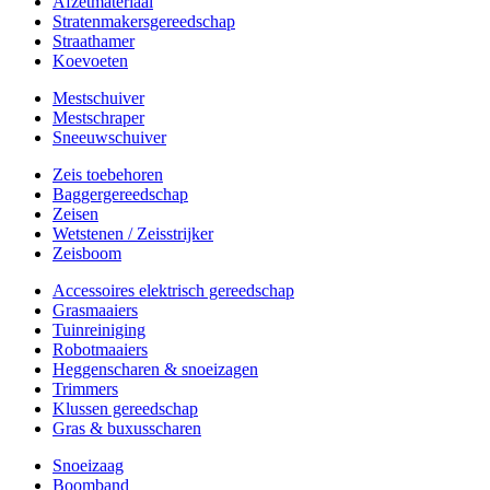
Afzetmateriaal
Stratenmakersgereedschap
Straathamer
Koevoeten
Mestschuiver
Mestschraper
Sneeuwschuiver
Zeis toebehoren
Baggergereedschap
Zeisen
Wetstenen / Zeisstrijker
Zeisboom
Accessoires elektrisch gereedschap
Grasmaaiers
Tuinreiniging
Robotmaaiers
Heggenscharen & snoeizagen
Trimmers
Klussen gereedschap
Gras & buxusscharen
Snoeizaag
Boomband