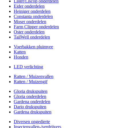
Lister/Liscop onderdelen
Eider onderdelen
Heiniger onderdelen
Constanta onderdelen
Moser onderdelen
Farm Clipper onderdelen
Oster onderdelen
TailWell onderdelen
Voerbakken pluimvee
Katten
Honden
LED verlichting
Ratten / Muizenvallen
Ratten / Muizengif
Gloria drukspuiten
Gloria onderdelen
Gardena onderdelen
Dario drukspuiten
Gardena drukspuiten
Diversen ongedierte
Insectenvallen-/verdrijvers