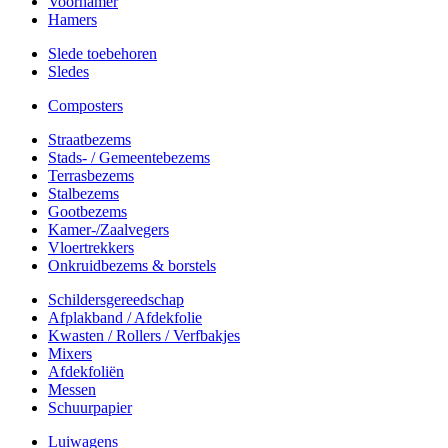
Voorhamer
Hamers
Slede toebehoren
Sledes
Composters
Straatbezems
Stads- / Gemeentebezems
Terrasbezems
Stalbezems
Gootbezems
Kamer-/Zaalvegers
Vloertrekkers
Onkruidbezems & borstels
Schildersgereedschap
Afplakband / Afdekfolie
Kwasten / Rollers / Verfbakjes
Mixers
Afdekfoliën
Messen
Schuurpapier
Luiwagens