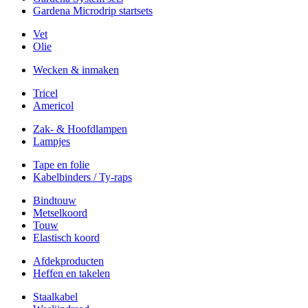
Gardena Microdrip startsets
Vet
Olie
Wecken & inmaken
Tricel
Americol
Zak- & Hoofdlampen
Lampjes
Tape en folie
Kabelbinders / Ty-raps
Bindtouw
Metselkoord
Touw
Elastisch koord
Afdekproducten
Heffen en takelen
Staalkabel