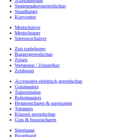
Afzetmateriaal
Stratenmakersgereedschap
Straathamer
Koevoeten
Mestschuiver
Mestschraper
Sneeuwschuiver
Zeis toebehoren
Baggergereedschap
Zeisen
Wetstenen / Zeisstrijker
Zeisboom
Accessoires elektrisch gereedschap
Grasmaaiers
Tuinreiniging
Robotmaaiers
Heggenscharen & snoeizagen
Trimmers
Klussen gereedschap
Gras & buxusscharen
Snoeizaag
Boomband