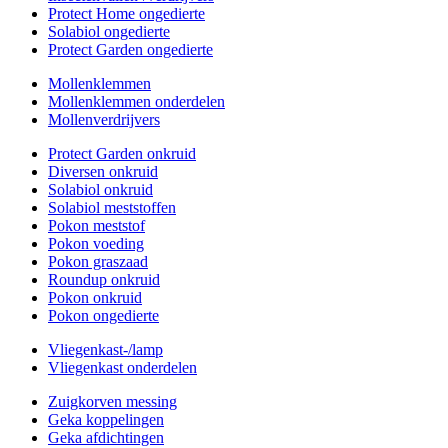
Protect Home ongedierte
Solabiol ongedierte
Protect Garden ongedierte
Mollenklemmen
Mollenklemmen onderdelen
Mollenverdrijvers
Protect Garden onkruid
Diversen onkruid
Solabiol onkruid
Solabiol meststoffen
Pokon meststof
Pokon voeding
Pokon graszaad
Roundup onkruid
Pokon onkruid
Pokon ongedierte
Vliegenkast-/lamp
Vliegenkast onderdelen
Zuigkorven messing
Geka koppelingen
Geka afdichtingen