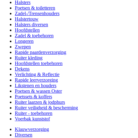
Halsters
Poetsen & toiletteren
Zadel-/Trensenhouders
Halstertouw
Halsters diversen
Hoofdstellen
Zadel & toebehoren
Longeren
Zwepen
Rapide paardenverzorging
Ruiter kleding
Hoofdstellen toebehoren
Dekens
Verlichting & Reflectie
Rapide leerverzorging
Likstenen en houders
Poetsen & wassen Oster
Poetssets & koffers
Ruiter laarzen & jodphurs
Ruiter veiligheid & bescherming
Ruiter - toebehoren
Voerbak kunststof
Klauwverzorging
Diversen