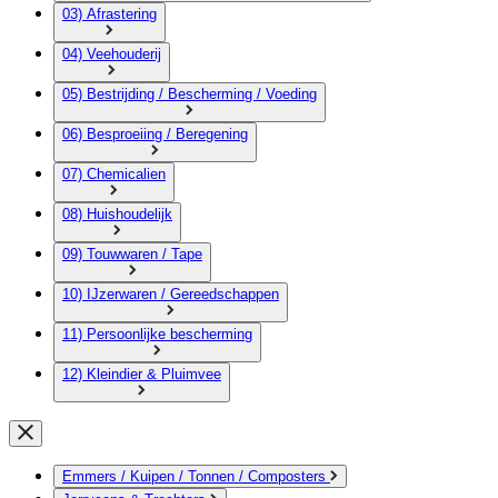
03) Afrastering
04) Veehouderij
05) Bestrijding / Bescherming / Voeding
06) Besproeiing / Beregening
07) Chemicalien
08) Huishoudelijk
09) Touwwaren / Tape
10) IJzerwaren / Gereedschappen
11) Persoonlijke bescherming
12) Kleindier & Pluimvee
Emmers / Kuipen / Tonnen / Composters