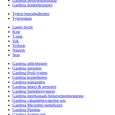
Gardena besproeiingspomp
Gardena dompelpompen
Tyleen benodigdheden
Tyleenslang
Lange bocht
Knie
T-stuk
Sok
Verloop
Nippels
Stop
Gardena afdichtingen
Gardena sproeiers
Gardena Profi system
Gardena koppelingen
Gardena tuinspuiten
Gardena timers & sensoren
Gardena Sprinklersysteem
Gardena meerkanaals bepsroeiingsbesturing
Gardena vakantiebewatering sets
Gardena Microdrip toebehoren
Gardena Pipeline
Gardena System sets