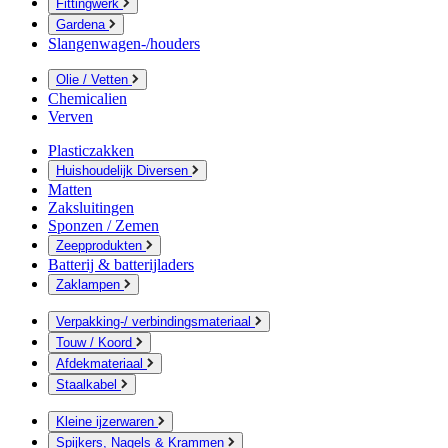
Fittingwerk
Gardena
Slangenwagen-/houders
Olie / Vetten
Chemicalien
Verven
Plasticzakken
Huishoudelijk Diversen
Matten
Zaksluitingen
Sponzen / Zemen
Zeepprodukten
Batterij & batterijladers
Zaklampen
Verpakking-/ verbindingsmateriaal
Touw / Koord
Afdekmateriaal
Staalkabel
Kleine ijzerwaren
Spijkers, Nagels & Krammen