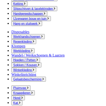
Ketting
Slijpschijven & laselektroden
Handgereedschappen
IJzerwaren bouw en tuin
Hang en sluitwerk
Disposables
Werkhandschoenen
Regenkleding
Klompen
Werkkleding
Wandel-/ Werkschoenen & Laarzen
Hoeden / Petten
Sokken / Kousen
Winterkleding
Winkelinrichting
Gelaatsbescherming
Pluimvee
Knaagdieren
Hond
Kat