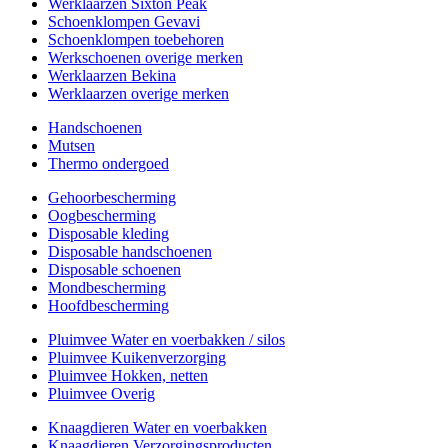
Werklaarzen Sixton Peak
Schoenklompen Gevavi
Schoenklompen toebehoren
Werkschoenen overige merken
Werklaarzen Bekina
Werklaarzen overige merken
Handschoenen
Mutsen
Thermo ondergoed
Gehoorbescherming
Oogbescherming
Disposable kleding
Disposable handschoenen
Disposable schoenen
Mondbescherming
Hoofdbescherming
Pluimvee Water en voerbakken / silos
Pluimvee Kuikenverzorging
Pluimvee Hokken, netten
Pluimvee Overig
Knaagdieren Water en voerbakken
Knaagdieren Verzorgingsproducten