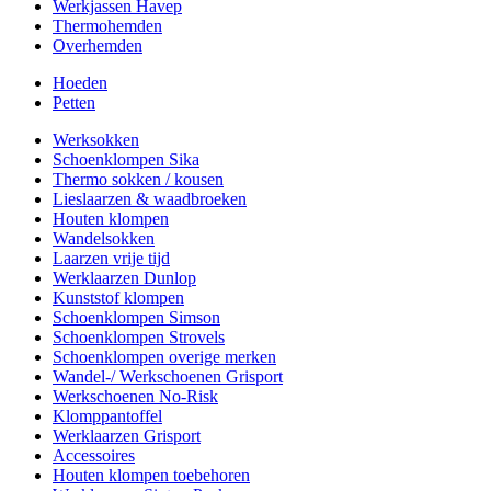
Werkjassen Havep
Thermohemden
Overhemden
Hoeden
Petten
Werksokken
Schoenklompen Sika
Thermo sokken / kousen
Lieslaarzen & waadbroeken
Houten klompen
Wandelsokken
Laarzen vrije tijd
Werklaarzen Dunlop
Kunststof klompen
Schoenklompen Simson
Schoenklompen Strovels
Schoenklompen overige merken
Wandel-/ Werkschoenen Grisport
Werkschoenen No-Risk
Klomppantoffel
Werklaarzen Grisport
Accessoires
Houten klompen toebehoren