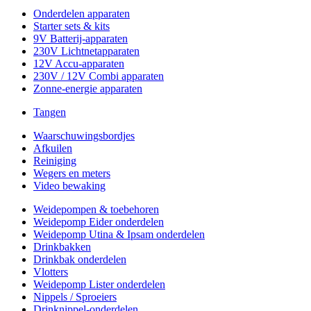
Onderdelen apparaten
Starter sets & kits
9V Batterij-apparaten
230V Lichtnetapparaten
12V Accu-apparaten
230V / 12V Combi apparaten
Zonne-energie apparaten
Tangen
Waarschuwingsbordjes
Afkuilen
Reiniging
Wegers en meters
Video bewaking
Weidepompen & toebehoren
Weidepomp Eider onderdelen
Weidepomp Utina & Ipsam onderdelen
Drinkbakken
Drinkbak onderdelen
Vlotters
Weidepomp Lister onderdelen
Nippels / Sproeiers
Drinknippel-onderdelen