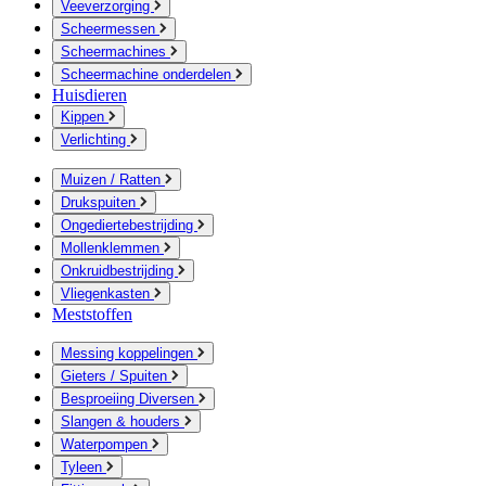
Veeverzorging
Scheermessen
Scheermachines
Scheermachine onderdelen
Huisdieren
Kippen
Verlichting
Muizen / Ratten
Drukspuiten
Ongediertebestrijding
Mollenklemmen
Onkruidbestrijding
Vliegenkasten
Meststoffen
Messing koppelingen
Gieters / Spuiten
Besproeiing Diversen
Slangen & houders
Waterpompen
Tyleen