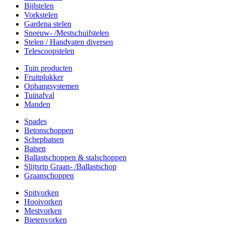
Bijlstelen
Vorkstelen
Gardena stelen
Sneeuw- /Mestschuifstelen
Stelen / Handvaten diversen
Telescoopstelen
Tuin producten
Fruitplukker
Ophangsystemen
Tuinafval
Manden
Spades
Betonschoppen
Schepbatsen
Batsen
Ballastschoppen & stalschoppen
Slijtsrip Graan- /Ballastschop
Graanschoppen
Spitvorken
Hooivorken
Mestvorken
Bietenvorken