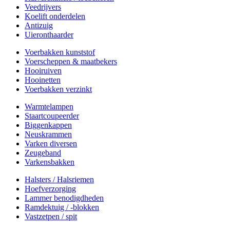
Veedrijvers
Koelift onderdelen
Antizuig
Uieronthaarder
Voerbakken kunststof
Voerscheppen & maatbekers
Hooiruiven
Hooinetten
Voerbakken verzinkt
Warmtelampen
Staartcoupeerder
Biggenkappen
Neuskrammen
Varken diversen
Zeugeband
Varkensbakken
Halsters / Halsriemen
Hoefverzorging
Lammer benodigdheden
Ramdektuig / -blokken
Vastzetpen / spit