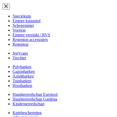
Speciekuip
Emmer kunststof
Schepemmer
Voerton
Emmer verzinkt / RVS
Regenton accessoires
Regenton
Jerrycans
Trechter
Polyharken
Gazonharken
Asfaltharken
Tuinharken
Hooiharken
Handgereedschap Eurotool
Handgereedschap Gardena
Kindergereedschap
Kniebescherming