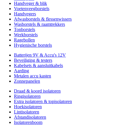
Handveger & blik
Voetenveegborstels
Handvegers
Afwasborstels & flessenwissers
Wasborstels & raamtrekkers
Tonborstels
Werkborstels
Ragebollen
Hygienische borstels
Batterijen 9V & Accu's 12V
Beveiliging & testers
Kabelsets & aansluitkabels
Aarding
Metalen accu kasten
Zonnepanelen
Draad & koord isolatoren
Ringisolatoren
Extra isolatoren & topisolatoren
Hoekisolatoren
Lintisolatoren
Afstandisolatoren
Isolatorenboom