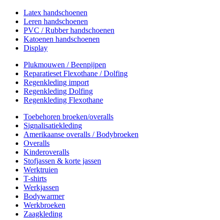
Latex handschoenen
Leren handschoenen
PVC / Rubber handschoenen
Katoenen handschoenen
Display
Plukmouwen / Beenpijpen
Reparatieset Flexothane / Dolfing
Regenkleding import
Regenkleding Dolfing
Regenkleding Flexothane
Toebehoren broeken/overalls
Signalisatiekleding
Amerikaanse overalls / Bodybroeken
Overalls
Kinderoveralls
Stofjassen & korte jassen
Werktruien
T-shirts
Werkjassen
Bodywarmer
Werkbroeken
Zaagkleding