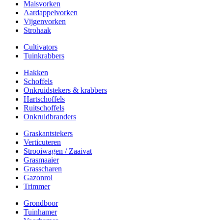
Maisvorken
Aardappelvorken
Vijgenvorken
Strohaak
Cultivators
Tuinkrabbers
Hakken
Schoffels
Onkruidstekers & krabbers
Hartschoffels
Ruitschoffels
Onkruidbranders
Graskantstekers
Verticuteren
Strooiwagen / Zaaivat
Grasmaaier
Grasscharen
Gazonrol
Trimmer
Grondboor
Tuinhamer