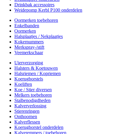
Drinkbak accessoires
Weidepomp Kerbl P100 onderdelen
Oormerken toebehoren
Enkelbanden
Oormerken
Halsplaatjes / Nekplaatjes
Kokernummers
Merkspray-/stift
Veemerkschaar
Uierverzorging
Halsters & Koetouwen
Halsriemen / Kopriemen
Koerugborstels
Koeliften
Koe / Stier diversen
Melkers toebehoren
Stalbenodigdheden
Kalververlossing
Stierenringen
Onthoornen
Kalverflessen
Koerugborstel onderdelen
Kalveremmers / toebehoren