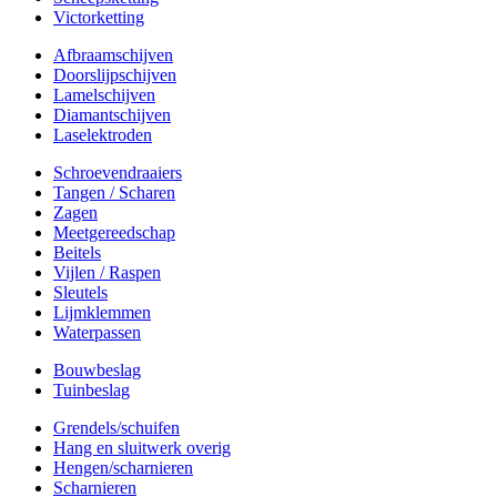
Victorketting
Afbraamschijven
Doorslijpschijven
Lamelschijven
Diamantschijven
Laselektroden
Schroevendraaiers
Tangen / Scharen
Zagen
Meetgereedschap
Beitels
Vijlen / Raspen
Sleutels
Lijmklemmen
Waterpassen
Bouwbeslag
Tuinbeslag
Grendels/schuifen
Hang en sluitwerk overig
Hengen/scharnieren
Scharnieren