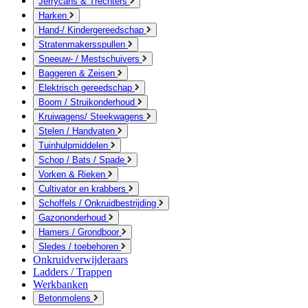
Jerrycans & Trechters
Harken
Hand-/ Kindergereedschap
Stratenmakersspullen
Sneeuw- / Mestschuivers
Baggeren & Zeisen
Elektrisch gereedschap
Boom / Struikonderhoud
Kruiwagens/ Steekwagens
Stelen / Handvaten
Tuinhulpmiddelen
Schop / Bats / Spade
Vorken & Rieken
Cultivator en krabbers
Schoffels / Onkruidbestrijding
Gazononderhoud
Hamers / Grondboor
Sledes / toebehoren
Onkruidverwijderaars
Ladders / Trappen
Werkbanken
Betonmolens