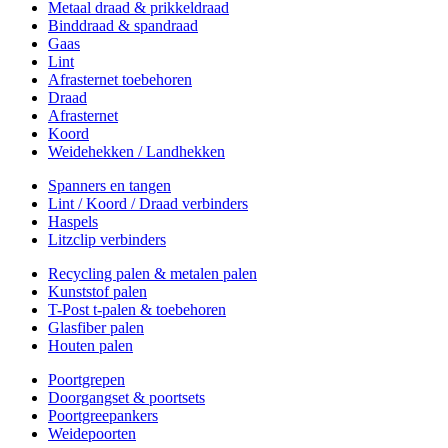
Metaal draad & prikkeldraad
Binddraad & spandraad
Gaas
Lint
Afrasternet toebehoren
Draad
Afrasternet
Koord
Weidehekken / Landhekken
Spanners en tangen
Lint / Koord / Draad verbinders
Haspels
Litzclip verbinders
Recycling palen & metalen palen
Kunststof palen
T-Post t-palen & toebehoren
Glasfiber palen
Houten palen
Poortgrepen
Doorgangset & poortsets
Poortgreepankers
Weidepoorten