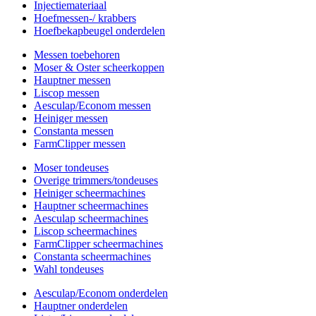
Injectiemateriaal
Hoefmessen-/ krabbers
Hoefbekapbeugel onderdelen
Messen toebehoren
Moser & Oster scheerkoppen
Hauptner messen
Liscop messen
Aesculap/Econom messen
Heiniger messen
Constanta messen
FarmClipper messen
Moser tondeuses
Overige trimmers/tondeuses
Heiniger scheermachines
Hauptner scheermachines
Aesculap scheermachines
Liscop scheermachines
FarmClipper scheermachines
Constanta scheermachines
Wahl tondeuses
Aesculap/Econom onderdelen
Hauptner onderdelen