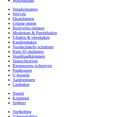
Waslijndraad
Simplexknipjes
Wervels
Sleutelringen
Gelaste ringen
Borgveren-/pennen
Musketons & Paniekhaken
S-haken & vleeshaken
Karabijnhaken
Noodschakels-/schalmen
Harp-/D-sluitingen
Staaldraadklemmen
Spanschroeven
Ringmoeren-/schroeven
Puntkousen
U-beugels
Aanlegringen
Lasthaken
Nagels
Krammen
Spijkers
Voetketting
Scheepsketting