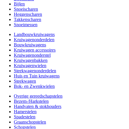
Bijlen
Snoeischaren
Heggenscharen
Takkenscharen
Snoeimessen
Landbouwkruiwagens
Kruiwagenonderdelen
Bouwkruiwagens
Kruiwagen accessoires
Kruiwagenonderstel
Kruiwagenbakken
Kruiwagenwielen
Steekwagenonderdelen
Huis en Tuin kruiwagens
Steekwagen
Bok- en Zwenkwielen
Overige gereedschapstelen
Bezem-/Harkstelen
Handvaten & stokhouders
Hamerstelen
Spadestelen
Graanschopstelen
Schopstelen