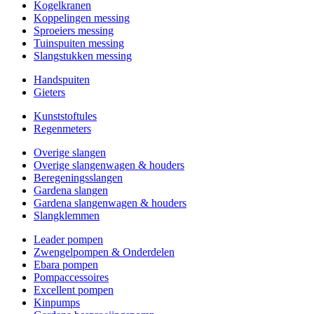
Kogelkranen
Koppelingen messing
Sproeiers messing
Tuinspuiten messing
Slangstukken messing
Handspuiten
Gieters
Kunststoftules
Regenmeters
Overige slangen
Overige slangenwagen & houders
Beregeningsslangen
Gardena slangen
Gardena slangenwagen & houders
Slangklemmen
Leader pompen
Zwengelpompen & Onderdelen
Ebara pompen
Pompaccessoires
Excellent pompen
Kinpumps