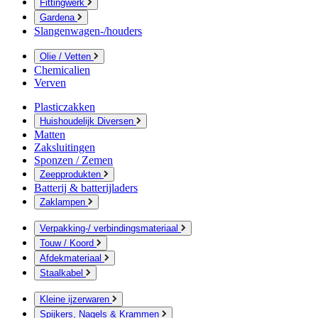
Fittingwerk
Gardena
Slangenwagen-/houders
Olie / Vetten
Chemicalien
Verven
Plasticzakken
Huishoudelijk Diversen
Matten
Zaksluitingen
Sponzen / Zemen
Zeepprodukten
Batterij & batterijladers
Zaklampen
Verpakking-/ verbindingsmateriaal
Touw / Koord
Afdekmateriaal
Staalkabel
Kleine ijzerwaren
Spijkers, Nagels & Krammen