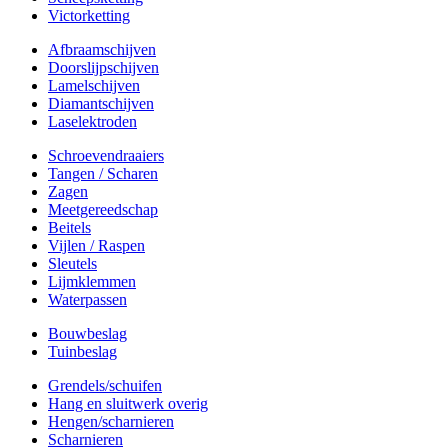
Victorketting
Afbraamschijven
Doorslijpschijven
Lamelschijven
Diamantschijven
Laselektroden
Schroevendraaiers
Tangen / Scharen
Zagen
Meetgereedschap
Beitels
Vijlen / Raspen
Sleutels
Lijmklemmen
Waterpassen
Bouwbeslag
Tuinbeslag
Grendels/schuifen
Hang en sluitwerk overig
Hengen/scharnieren
Scharnieren