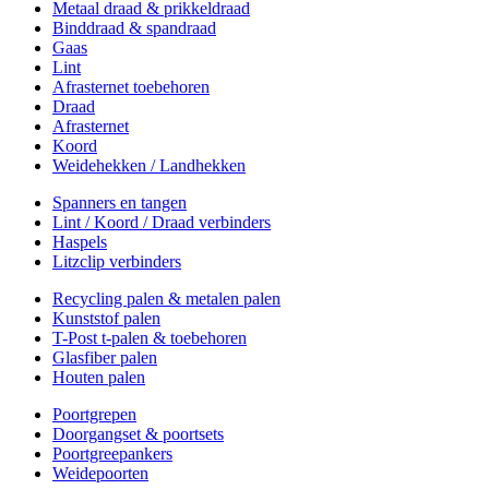
Metaal draad & prikkeldraad
Binddraad & spandraad
Gaas
Lint
Afrasternet toebehoren
Draad
Afrasternet
Koord
Weidehekken / Landhekken
Spanners en tangen
Lint / Koord / Draad verbinders
Haspels
Litzclip verbinders
Recycling palen & metalen palen
Kunststof palen
T-Post t-palen & toebehoren
Glasfiber palen
Houten palen
Poortgrepen
Doorgangset & poortsets
Poortgreepankers
Weidepoorten