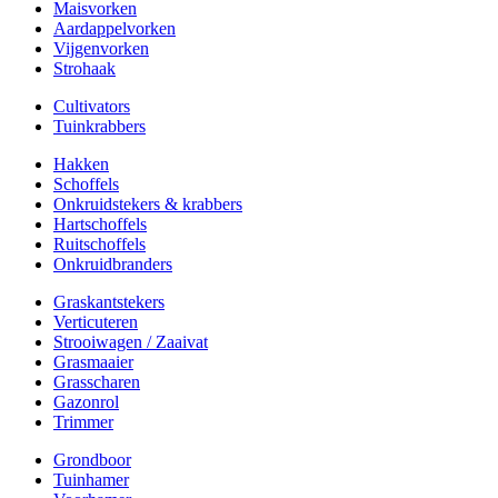
Maisvorken
Aardappelvorken
Vijgenvorken
Strohaak
Cultivators
Tuinkrabbers
Hakken
Schoffels
Onkruidstekers & krabbers
Hartschoffels
Ruitschoffels
Onkruidbranders
Graskantstekers
Verticuteren
Strooiwagen / Zaaivat
Grasmaaier
Grasscharen
Gazonrol
Trimmer
Grondboor
Tuinhamer