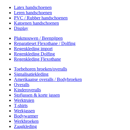
Latex handschoenen
Leren handschoenen
PVC / Rubber handschoenen
Katoenen handschoenen
Display
Plukmouwen / Beenpijpen
Reparatieset Flexothane / Dolfing
Regenkleding import
Regenkleding Dolfing
Regenkleding Flexothane
Toebehoren broeken/overalls
Signalisatiekleding
Amerikaanse overalls / Bodybroeken
Overalls
Kinderoveralls
Stofjassen & korte jassen
Werktruien
T-shirts
Werkjassen
Bodywarmer
Werkbroeken
Zaagkleding