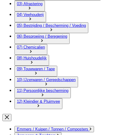
03) Afrastering
04) Veehouderij
05) Bestrijding / Bescherming / Voeding
06) Besproeiing / Beregening
07) Chemicalien
08) Huishoudelijk
09) Touwwaren / Tape
10) IJzerwaren / Gereedschappen
11) Persoonlijke bescherming
12) Kleindier & Pluimvee
Emmers / Kuipen / Tonnen / Composters