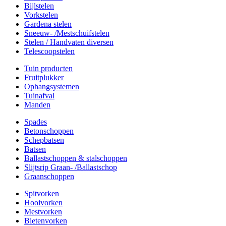
Bijlstelen
Vorkstelen
Gardena stelen
Sneeuw- /Mestschuifstelen
Stelen / Handvaten diversen
Telescoopstelen
Tuin producten
Fruitplukker
Ophangsystemen
Tuinafval
Manden
Spades
Betonschoppen
Schepbatsen
Batsen
Ballastschoppen & stalschoppen
Slijtsrip Graan- /Ballastschop
Graanschoppen
Spitvorken
Hooivorken
Mestvorken
Bietenvorken