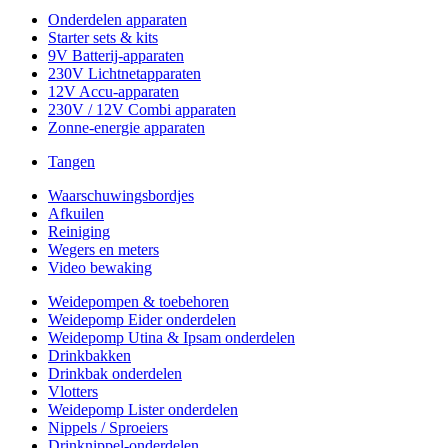
Onderdelen apparaten
Starter sets & kits
9V Batterij-apparaten
230V Lichtnetapparaten
12V Accu-apparaten
230V / 12V Combi apparaten
Zonne-energie apparaten
Tangen
Waarschuwingsbordjes
Afkuilen
Reiniging
Wegers en meters
Video bewaking
Weidepompen & toebehoren
Weidepomp Eider onderdelen
Weidepomp Utina & Ipsam onderdelen
Drinkbakken
Drinkbak onderdelen
Vlotters
Weidepomp Lister onderdelen
Nippels / Sproeiers
Drinknippel-onderdelen