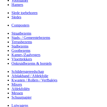
Voorhamer
Hamers
Slede toebehoren
Sledes
Composters
Straatbezems
Stads- / Gemeentebezems
Terrasbezems
Stalbezems
Gootbezems
Kamer-/Zaalvegers
Vloertrekkers
Onkruidbezems & borstels
Schildersgereedschap
Afplakband / Afdekfolie
Kwasten / Rollers / Verfbakjes
Mixers
Afdekfoliën
Messen
Schuurpapier
Luiwagens