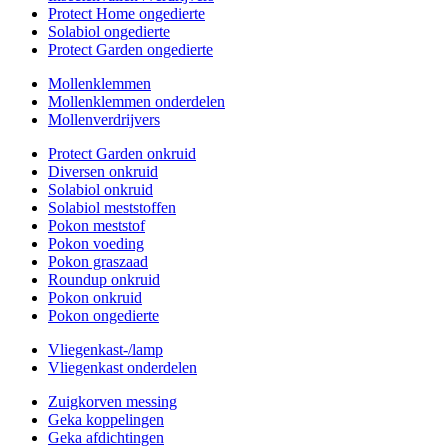
Protect Home ongedierte
Solabiol ongedierte
Protect Garden ongedierte
Mollenklemmen
Mollenklemmen onderdelen
Mollenverdrijvers
Protect Garden onkruid
Diversen onkruid
Solabiol onkruid
Solabiol meststoffen
Pokon meststof
Pokon voeding
Pokon graszaad
Roundup onkruid
Pokon onkruid
Pokon ongedierte
Vliegenkast-/lamp
Vliegenkast onderdelen
Zuigkorven messing
Geka koppelingen
Geka afdichtingen