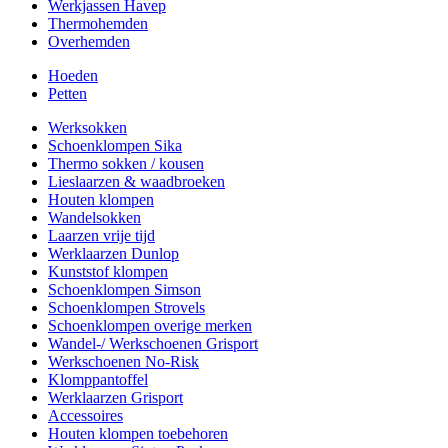
Werkjassen Havep
Thermohemden
Overhemden
Hoeden
Petten
Werksokken
Schoenklompen Sika
Thermo sokken / kousen
Lieslaarzen & waadbroeken
Houten klompen
Wandelsokken
Laarzen vrije tijd
Werklaarzen Dunlop
Kunststof klompen
Schoenklompen Simson
Schoenklompen Strovels
Schoenklompen overige merken
Wandel-/ Werkschoenen Grisport
Werkschoenen No-Risk
Klomppantoffel
Werklaarzen Grisport
Accessoires
Houten klompen toebehoren