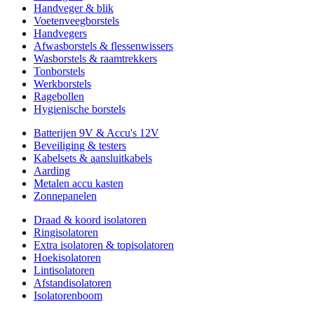
Handveger & blik
Voetenveegborstels
Handvegers
Afwasborstels & flessenwissers
Wasborstels & raamtrekkers
Tonborstels
Werkborstels
Ragebollen
Hygienische borstels
Batterijen 9V & Accu's 12V
Beveiliging & testers
Kabelsets & aansluitkabels
Aarding
Metalen accu kasten
Zonnepanelen
Draad & koord isolatoren
Ringisolatoren
Extra isolatoren & topisolatoren
Hoekisolatoren
Lintisolatoren
Afstandisolatoren
Isolatorenboom