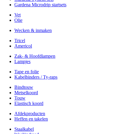
Gardena Microdrip startsets
Vet
Olie
Wecken & inmaken
Tricel
Americol
Zak- & Hoofdlampen
Lampjes
Tape en folie
Kabelbinders / Ty-raps
Bindtouw
Metselkoord
Touw
Elastisch koord
Afdekproducten
Heffen en takelen
Staalkabel