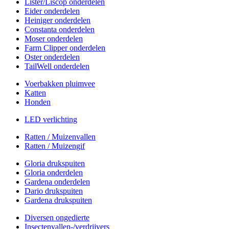
Lister/Liscop onderdelen
Eider onderdelen
Heiniger onderdelen
Constanta onderdelen
Moser onderdelen
Farm Clipper onderdelen
Oster onderdelen
TailWell onderdelen
Voerbakken pluimvee
Katten
Honden
LED verlichting
Ratten / Muizenvallen
Ratten / Muizengif
Gloria drukspuiten
Gloria onderdelen
Gardena onderdelen
Dario drukspuiten
Gardena drukspuiten
Diversen ongedierte
Insectenvallen-/verdrijvers