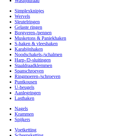
Waslijndraad
Simplexknipjes
Wervels
Sleutelringen
Gelaste ringen
Borgveren-/pennen
Musketons & Paniekhaken
S-haken & vleeshaken
Karabijnhaken
Noodschakels-/schalmen
Harp-/D-sluitingen
Staaldraadklemmen
Spanschroeven
Ringmoeren-/schroeven
Puntkousen
U-beugels
Aanlegringen
Lasthaken
Nagels
Krammen
Spijkers
Voetketting
Scheepsketting