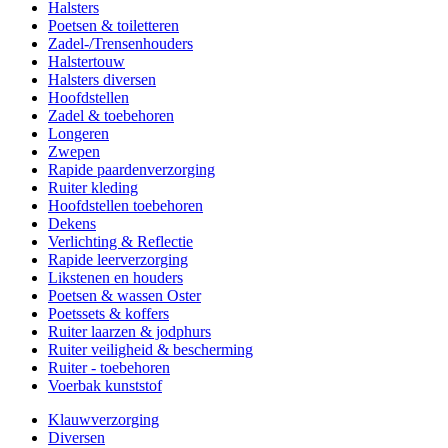
Halsters
Poetsen & toiletteren
Zadel-/Trensenhouders
Halstertouw
Halsters diversen
Hoofdstellen
Zadel & toebehoren
Longeren
Zwepen
Rapide paardenverzorging
Ruiter kleding
Hoofdstellen toebehoren
Dekens
Verlichting & Reflectie
Rapide leerverzorging
Likstenen en houders
Poetsen & wassen Oster
Poetssets & koffers
Ruiter laarzen & jodphurs
Ruiter veiligheid & bescherming
Ruiter - toebehoren
Voerbak kunststof
Klauwverzorging
Diversen