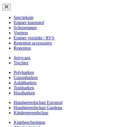
Speciekuip
Emmer kunststof
Schepemmer
Voerton
Emmer verzinkt / RVS
Regenton accessoires
Regenton
Jerrycans
Trechter
Polyharken
Gazonharken
Asfaltharken
Tuinharken
Hooiharken
Handgereedschap Eurotool
Handgereedschap Gardena
Kindergereedschap
Kniebescherming