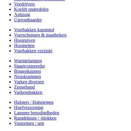
Veedrijvers
Koelift onderdelen
Antizuig
Uieronthaarder
Voerbakken kunststof
Voerscheppen & maatbekers
Hooiruiven
Hooinetten
Voerbakken verzinkt
Warmtelampen
Staartcoupeerder
Biggenkappen
Neuskrammen
Varken diversen
Zeugeband
Varkensbakken
Halsters / Halsriemen
Hoefverzorging
Lammer benodigdheden
Ramdektuig / -blokken
Vastzetpen / spit