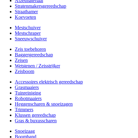
Afzetmateriaal
Stratenmakersgereedschap
Straathamer
Koevoeten
Mestschuiver
Mestschraper
Sneeuwschuiver
Zeis toebehoren
Baggergereedschap
Zeisen
Wetstenen / Zeisstrijker
Zeisboom
Accessoires elektrisch gereedschap
Grasmaaiers
Tuinreiniging
Robotmaaiers
Heggenscharen & snoeizagen
Trimmers
Klussen gereedschap
Gras & buxusscharen
Snoeizaag
Boomband