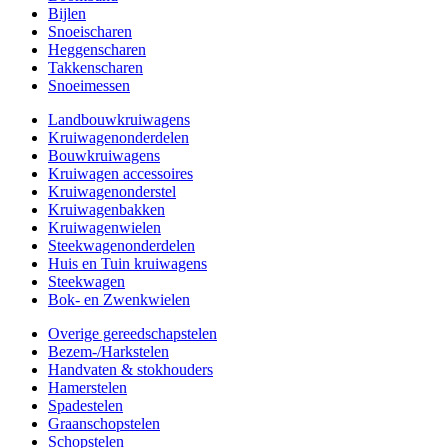
Bijlen
Snoeischaren
Heggenscharen
Takkenscharen
Snoeimessen
Landbouwkruiwagens
Kruiwagenonderdelen
Bouwkruiwagens
Kruiwagen accessoires
Kruiwagenonderstel
Kruiwagenbakken
Kruiwagenwielen
Steekwagenonderdelen
Huis en Tuin kruiwagens
Steekwagen
Bok- en Zwenkwielen
Overige gereedschapstelen
Bezem-/Harkstelen
Handvaten & stokhouders
Hamerstelen
Spadestelen
Graanschopstelen
Schopstelen