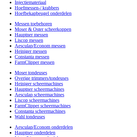
Injectiemateriaal
Hoefmessen-/ krabbers
Hoefbekapbeugel onderdelen
Messen toebehoren
Moser & Oster scheerkoppen
Hauptner messen
Liscop messen
Aesculap/Econom messen
Heiniger messen
Constanta messen
FarmClipper messen
Moser tondeuses
Overige trimmers/tondeuses
Heiniger scheermachines
Hauptner scheermachines
Aesculap scheermachines
Liscop scheermachines
FarmClipper scheermachines
Constanta scheermachines
Wahl tondeuses
Aesculap/Econom onderdelen
Hauptner onderdelen