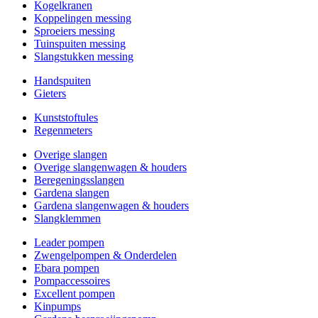
Kogelkranen
Koppelingen messing
Sproeiers messing
Tuinspuiten messing
Slangstukken messing
Handspuiten
Gieters
Kunststoftules
Regenmeters
Overige slangen
Overige slangenwagen & houders
Beregeningsslangen
Gardena slangen
Gardena slangenwagen & houders
Slangklemmen
Leader pompen
Zwengelpompen & Onderdelen
Ebara pompen
Pompaccessoires
Excellent pompen
Kinpumps