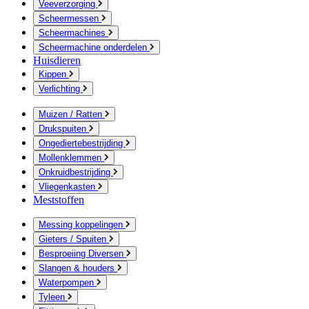
Veeverzorging
Scheermessen
Scheermachines
Scheermachine onderdelen
Huisdieren
Kippen
Verlichting
Muizen / Ratten
Drukspuiten
Ongediertebestrijding
Mollenklemmen
Onkruidbestrijding
Vliegenkasten
Meststoffen
Messing koppelingen
Gieters / Spuiten
Besproeiing Diversen
Slangen & houders
Waterpompen
Tyleen