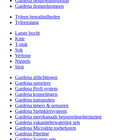
Gardena besproeiingspomp
Gardena dompelpompen
Tyleen benodigdheden
Tyleenslang
Lange bocht
Knie
T-stuk
Sok
Verloop
Nippels
Stop
Gardena afdichtingen
Gardena sproeiers
Gardena Profi system
Gardena koppelingen
Gardena tuinspuiten
Gardena timers & sensoren
Gardena Sprinklersysteem
Gardena meerkanaals bepsroeiingsbesturing
Gardena vakantiebewatering sets
Gardena Microdrip toebehoren
Gardena Pipeline
Gardena System sets