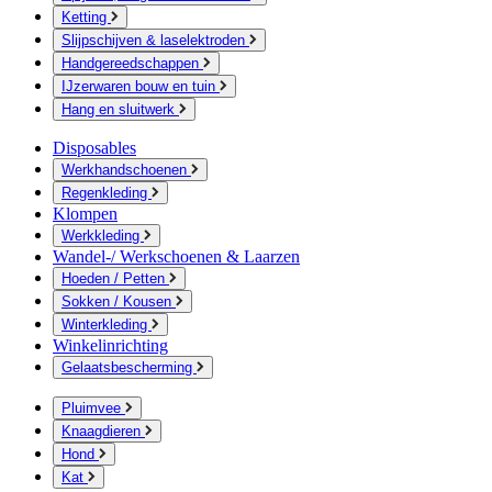
Ketting
Slijpschijven & laselektroden
Handgereedschappen
IJzerwaren bouw en tuin
Hang en sluitwerk
Disposables
Werkhandschoenen
Regenkleding
Klompen
Werkkleding
Wandel-/ Werkschoenen & Laarzen
Hoeden / Petten
Sokken / Kousen
Winterkleding
Winkelinrichting
Gelaatsbescherming
Pluimvee
Knaagdieren
Hond
Kat