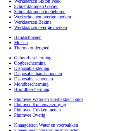
Werklaarzen Sixton Peak
Schoenklompen Gevavi
Schoenklompen toebehoren
Werkschoenen overige merken
Werklaarzen Bekina
Werklaarzen overige merken
Handschoenen
Mutsen
Thermo ondergoed
Gehoorbescherming
Oogbescherming
Disposable kleding
Disposable handschoenen
Disposable schoenen
Mondbescherming
Hoofdbescherming
Pluimvee Water en voerbakken / silos
Pluimvee Kuikenverzorging
Pluimvee Hokken, netten
Pluimvee Overig
Knaagdieren Water en voerbakken
Knaagdieren Verzorgingsproducten