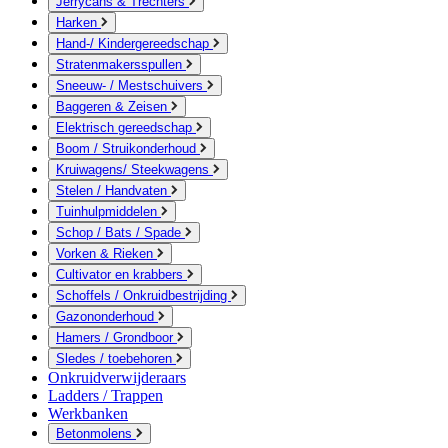
Jerrycans & Trechters
Harken
Hand-/ Kindergereedschap
Stratenmakersspullen
Sneeuw- / Mestschuivers
Baggeren & Zeisen
Elektrisch gereedschap
Boom / Struikonderhoud
Kruiwagens/ Steekwagens
Stelen / Handvaten
Tuinhulpmiddelen
Schop / Bats / Spade
Vorken & Rieken
Cultivator en krabbers
Schoffels / Onkruidbestrijding
Gazononderhoud
Hamers / Grondboor
Sledes / toebehoren
Onkruidverwijderaars
Ladders / Trappen
Werkbanken
Betonmolens