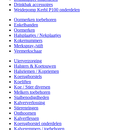
Drinkbak accessoires
Weidepomp Kerbl P100 onderdelen
Oormerken toebehoren
Enkelbanden
Oormerken
Halsplaatjes / Nekplaatjes
Kokernummers
Merkspray-/stift
Veemerkschaar
Uierverzorging
Halsters & Koetouwen
Halsriemen / Kopriemen
Koerugborstels
Koeliften
Koe / Stier diversen
Melkers toebehoren
Stalbenodigdheden
Kalververlossing
Stierenringen
Onthoornen
Kalverflessen
Koerugborstel onderdelen
Kalveremmers / toebehoren