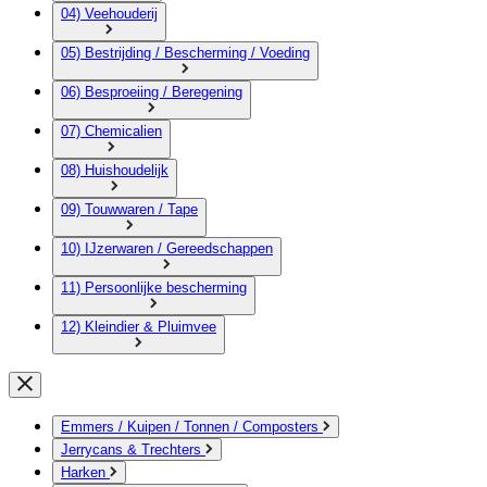
04) Veehouderij
05) Bestrijding / Bescherming / Voeding
06) Besproeiing / Beregening
07) Chemicalien
08) Huishoudelijk
09) Touwwaren / Tape
10) IJzerwaren / Gereedschappen
11) Persoonlijke bescherming
12) Kleindier & Pluimvee
Emmers / Kuipen / Tonnen / Composters
Jerrycans & Trechters
Harken