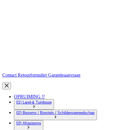
Contact
Retourformulier
Garantieaanvraag
OPRUIMING !!
01) Land-& Tuinbouw
02) Bezems / Borstels / Schildersgereedschap
03) Afrastering