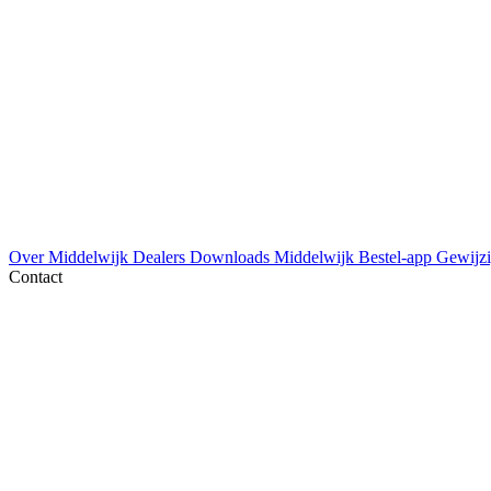
Over Middelwijk
Dealers
Downloads
Middelwijk Bestel-app
Gewijzi
Contact