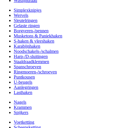
Waslijndraad
Simplexknipjes
Wervels
Sleutelringen
Gelaste ringen
Borgveren-/pennen
Musketons & Paniekhaken
S-haken & vleeshaken
Karabijnhaken
Noodschakels-/schalmen
Harp-/D-sluitingen
Staaldraadklemmen
Spanschroeven
Ringmoeren-/schroeven
Puntkousen
U-beugels
Aanlegringen
Lasthaken
Nagels
Krammen
Spijkers
Voetketting
Scheepsketting