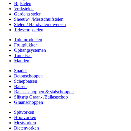
Bijlstelen
Vorkstelen
Gardena stelen
Sneeuw- /Mestschuifstelen
Stelen / Handvaten diversen
Telescoopstelen
Tuin producten
Fruitplukker
Ophangsystemen
Tuinafval
Manden
Spades
Betonschoppen
Schepbatsen
Batsen
Ballastschoppen & stalschoppen
Slijtsrip Graan- /Ballastschop
Graanschoppen
Spitvorken
Hooivorken
Mestvorken
Bietenvorken