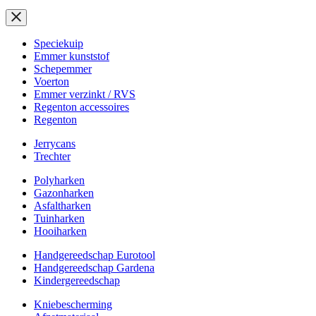
Speciekuip
Emmer kunststof
Schepemmer
Voerton
Emmer verzinkt / RVS
Regenton accessoires
Regenton
Jerrycans
Trechter
Polyharken
Gazonharken
Asfaltharken
Tuinharken
Hooiharken
Handgereedschap Eurotool
Handgereedschap Gardena
Kindergereedschap
Kniebescherming