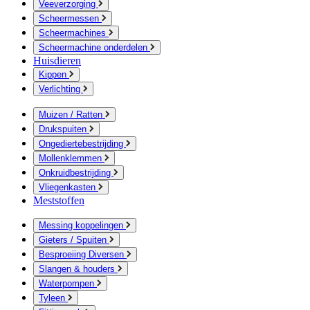
Veeverzorging
Scheermessen
Scheermachines
Scheermachine onderdelen
Huisdieren
Kippen
Verlichting
Muizen / Ratten
Drukspuiten
Ongediertebestrijding
Mollenklemmen
Onkruidbestrijding
Vliegenkasten
Meststoffen
Messing koppelingen
Gieters / Spuiten
Besproeiing Diversen
Slangen & houders
Waterpompen
Tyleen