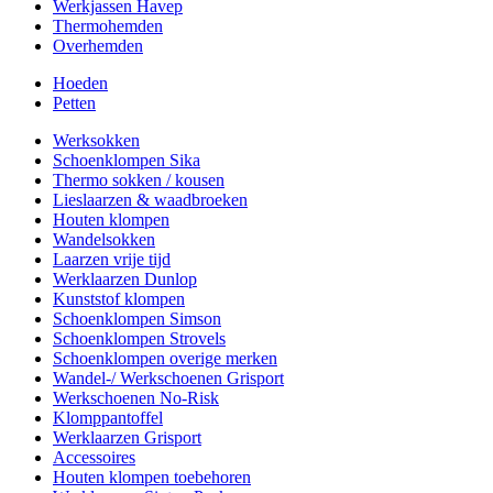
Werkjassen Havep
Thermohemden
Overhemden
Hoeden
Petten
Werksokken
Schoenklompen Sika
Thermo sokken / kousen
Lieslaarzen & waadbroeken
Houten klompen
Wandelsokken
Laarzen vrije tijd
Werklaarzen Dunlop
Kunststof klompen
Schoenklompen Simson
Schoenklompen Strovels
Schoenklompen overige merken
Wandel-/ Werkschoenen Grisport
Werkschoenen No-Risk
Klomppantoffel
Werklaarzen Grisport
Accessoires
Houten klompen toebehoren