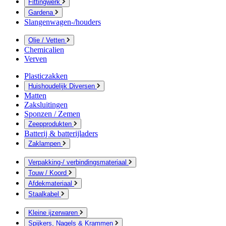
Fittingwerk
Gardena
Slangenwagen-/houders
Olie / Vetten
Chemicalien
Verven
Plasticzakken
Huishoudelijk Diversen
Matten
Zaksluitingen
Sponzen / Zemen
Zeepprodukten
Batterij & batterijladers
Zaklampen
Verpakking-/ verbindingsmateriaal
Touw / Koord
Afdekmateriaal
Staalkabel
Kleine ijzerwaren
Spijkers, Nagels & Krammen