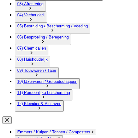
03) Afrastering
04) Veehouderij
05) Bestrijding / Bescherming / Voeding
06) Besproeiing / Beregening
07) Chemicalien
08) Huishoudelijk
09) Touwwaren / Tape
10) IJzerwaren / Gereedschappen
11) Persoonlijke bescherming
12) Kleindier & Pluimvee
Emmers / Kuipen / Tonnen / Composters