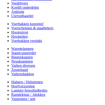
Veedrijvers
Koelift onderdelen
Antizuig
Uieronthaarder
Voerbakken kunststof
Voerscheppen & maatbekers
Hooiruiven
Hooinetten
Voerbakken verzinkt
Warmtelampen
Staartcoupeerder
Biggenkappen
Neuskrammen
Varken diversen
Zeugeband
Varkensbakken
Halsters / Halsriemen
Hoefverzorging
Lammer benodigdheden
Ramdektuig / -blokken
Vastzetpen / spit