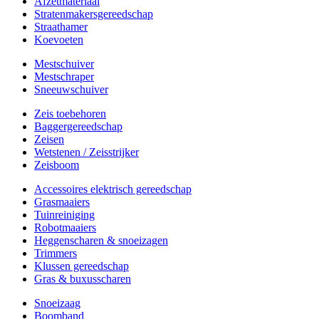
Afzetmateriaal
Stratenmakersgereedschap
Straathamer
Koevoeten
Mestschuiver
Mestschraper
Sneeuwschuiver
Zeis toebehoren
Baggergereedschap
Zeisen
Wetstenen / Zeisstrijker
Zeisboom
Accessoires elektrisch gereedschap
Grasmaaiers
Tuinreiniging
Robotmaaiers
Heggenscharen & snoeizagen
Trimmers
Klussen gereedschap
Gras & buxusscharen
Snoeizaag
Boomband