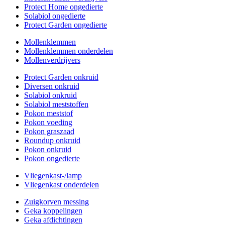
Protect Home ongedierte
Solabiol ongedierte
Protect Garden ongedierte
Mollenklemmen
Mollenklemmen onderdelen
Mollenverdrijvers
Protect Garden onkruid
Diversen onkruid
Solabiol onkruid
Solabiol meststoffen
Pokon meststof
Pokon voeding
Pokon graszaad
Roundup onkruid
Pokon onkruid
Pokon ongedierte
Vliegenkast-/lamp
Vliegenkast onderdelen
Zuigkorven messing
Geka koppelingen
Geka afdichtingen