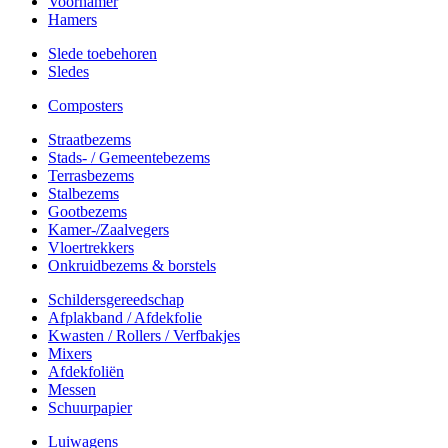
Voorhamer
Hamers
Slede toebehoren
Sledes
Composters
Straatbezems
Stads- / Gemeentebezems
Terrasbezems
Stalbezems
Gootbezems
Kamer-/Zaalvegers
Vloertrekkers
Onkruidbezems & borstels
Schildersgereedschap
Afplakband / Afdekfolie
Kwasten / Rollers / Verfbakjes
Mixers
Afdekfoliën
Messen
Schuurpapier
Luiwagens