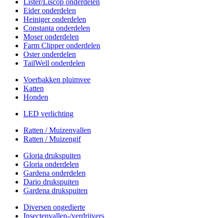
Lister/Liscop onderdelen
Eider onderdelen
Heiniger onderdelen
Constanta onderdelen
Moser onderdelen
Farm Clipper onderdelen
Oster onderdelen
TailWell onderdelen
Voerbakken pluimvee
Katten
Honden
LED verlichting
Ratten / Muizenvallen
Ratten / Muizengif
Gloria drukspuiten
Gloria onderdelen
Gardena onderdelen
Dario drukspuiten
Gardena drukspuiten
Diversen ongedierte
Insectenvallen-/verdrijvers