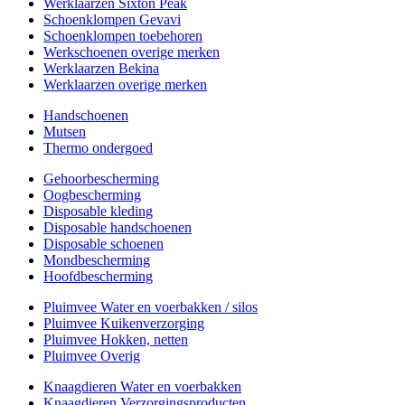
Werklaarzen Sixton Peak
Schoenklompen Gevavi
Schoenklompen toebehoren
Werkschoenen overige merken
Werklaarzen Bekina
Werklaarzen overige merken
Handschoenen
Mutsen
Thermo ondergoed
Gehoorbescherming
Oogbescherming
Disposable kleding
Disposable handschoenen
Disposable schoenen
Mondbescherming
Hoofdbescherming
Pluimvee Water en voerbakken / silos
Pluimvee Kuikenverzorging
Pluimvee Hokken, netten
Pluimvee Overig
Knaagdieren Water en voerbakken
Knaagdieren Verzorgingsproducten