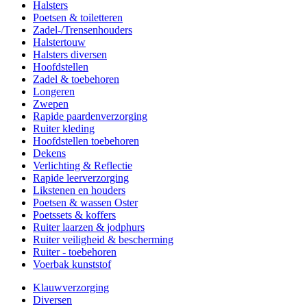
Halsters
Poetsen & toiletteren
Zadel-/Trensenhouders
Halstertouw
Halsters diversen
Hoofdstellen
Zadel & toebehoren
Longeren
Zwepen
Rapide paardenverzorging
Ruiter kleding
Hoofdstellen toebehoren
Dekens
Verlichting & Reflectie
Rapide leerverzorging
Likstenen en houders
Poetsen & wassen Oster
Poetssets & koffers
Ruiter laarzen & jodphurs
Ruiter veiligheid & bescherming
Ruiter - toebehoren
Voerbak kunststof
Klauwverzorging
Diversen