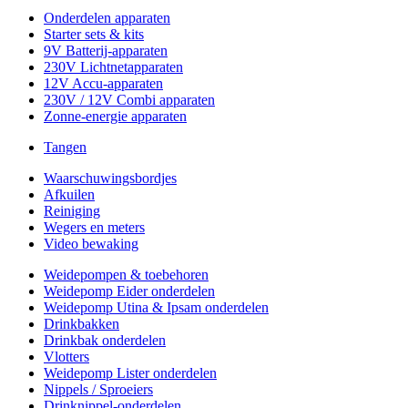
Onderdelen apparaten
Starter sets & kits
9V Batterij-apparaten
230V Lichtnetapparaten
12V Accu-apparaten
230V / 12V Combi apparaten
Zonne-energie apparaten
Tangen
Waarschuwingsbordjes
Afkuilen
Reiniging
Wegers en meters
Video bewaking
Weidepompen & toebehoren
Weidepomp Eider onderdelen
Weidepomp Utina & Ipsam onderdelen
Drinkbakken
Drinkbak onderdelen
Vlotters
Weidepomp Lister onderdelen
Nippels / Sproeiers
Drinknippel-onderdelen