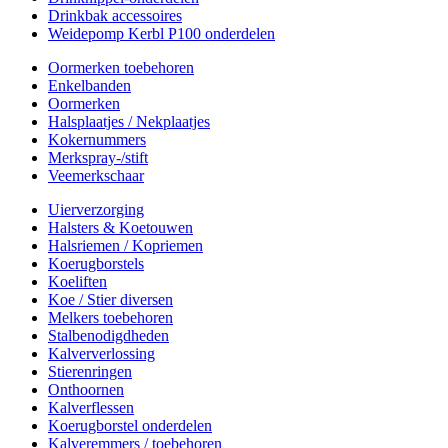
Drinkbak accessoires
Weidepomp Kerbl P100 onderdelen
Oormerken toebehoren
Enkelbanden
Oormerken
Halsplaatjes / Nekplaatjes
Kokernummers
Merkspray-/stift
Veemerkschaar
Uierverzorging
Halsters & Koetouwen
Halsriemen / Kopriemen
Koerugborstels
Koeliften
Koe / Stier diversen
Melkers toebehoren
Stalbenodigdheden
Kalververlossing
Stierenringen
Onthoornen
Kalverflessen
Koerugborstel onderdelen
Kalveremmers / toebehoren