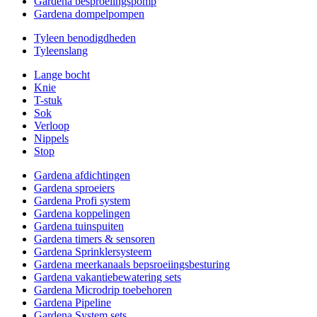
Gardena besproeiingspomp
Gardena dompelpompen
Tyleen benodigdheden
Tyleenslang
Lange bocht
Knie
T-stuk
Sok
Verloop
Nippels
Stop
Gardena afdichtingen
Gardena sproeiers
Gardena Profi system
Gardena koppelingen
Gardena tuinspuiten
Gardena timers & sensoren
Gardena Sprinklersysteem
Gardena meerkanaals bepsroeiingsbesturing
Gardena vakantiebewatering sets
Gardena Microdrip toebehoren
Gardena Pipeline
Gardena System sets