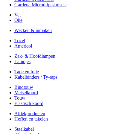
Gardena Microdrip startsets
Vet
Olie
Wecken & inmaken
Tricel
Americol
Zak- & Hoofdlampen
Lampjes
Tape en folie
Kabelbinders / Ty-raps
Bindtouw
Metselkoord
Touw
Elastisch koord
Afdekproducten
Heffen en takelen
Staalkabel