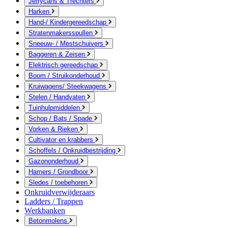
Jerrycans & Trechters
Harken
Hand-/ Kindergereedschap
Stratenmakersspullen
Sneeuw- / Mestschuivers
Baggeren & Zeisen
Elektrisch gereedschap
Boom / Struikonderhoud
Kruiwagens/ Steekwagens
Stelen / Handvaten
Tuinhulpmiddelen
Schop / Bats / Spade
Vorken & Rieken
Cultivator en krabbers
Schoffels / Onkruidbestrijding
Gazononderhoud
Hamers / Grondboor
Sledes / toebehoren
Onkruidverwijderaars
Ladders / Trappen
Werkbanken
Betonmolens