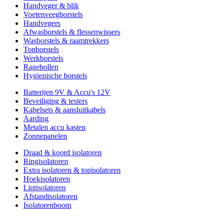
Handveger & blik
Voetenveegborstels
Handvegers
Afwasborstels & flessenwissers
Wasborstels & raamtrekkers
Tonborstels
Werkborstels
Ragebollen
Hygienische borstels
Batterijen 9V & Accu's 12V
Beveiliging & testers
Kabelsets & aansluitkabels
Aarding
Metalen accu kasten
Zonnepanelen
Draad & koord isolatoren
Ringisolatoren
Extra isolatoren & topisolatoren
Hoekisolatoren
Lintisolatoren
Afstandisolatoren
Isolatorenboom