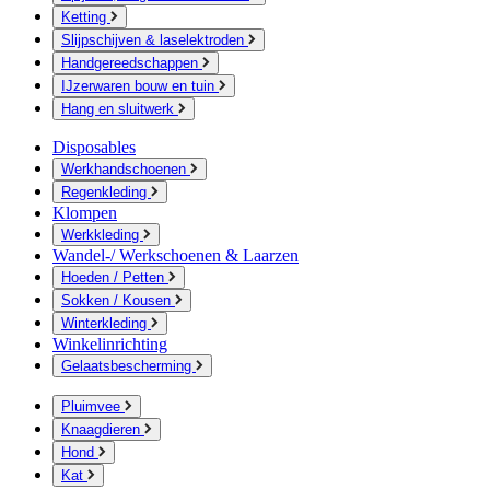
Ketting
Slijpschijven & laselektroden
Handgereedschappen
IJzerwaren bouw en tuin
Hang en sluitwerk
Disposables
Werkhandschoenen
Regenkleding
Klompen
Werkkleding
Wandel-/ Werkschoenen & Laarzen
Hoeden / Petten
Sokken / Kousen
Winterkleding
Winkelinrichting
Gelaatsbescherming
Pluimvee
Knaagdieren
Hond
Kat