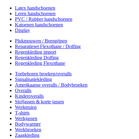
Latex handschoenen
Leren handschoenen
PVC / Rubber handschoenen
Katoenen handschoenen
Display
Plukmouwen / Beenpijpen
Reparatieset Flexothane / Dolfing
Regenkleding import
Regenkleding Dolfing
Regenkleding Flexothane
Toebehoren broeken/overalls
Signalisatiekleding
Amerikaanse overalls / Bodybroeken
Overalls
Kinderoveralls
Stofjassen & korte jassen
Werktruien
T-shirts
Werkjassen
Bodywarmer
Werkbroeken
Zaagkleding