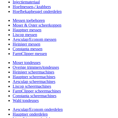
Injectiemateriaal
Hoefmessen-/ krabbers
Hoefbekapbeugel onderdelen
Messen toebehoren
Moser & Oster scheerkoppen
Hauptner messen
Liscop messen
Aesculap/Econom messen
Heiniger messen
Constanta messen
FarmClipper messen
Moser tondeuses
Overige trimmers/tondeuses
Heiniger scheermachines
Hauptner scheermachines
Aesculap scheermachines
Liscop scheermachines
FarmClipper scheermachines
Constanta scheermachines
Wahl tondeuses
Aesculap/Econom onderdelen
Hauptner onderdelen