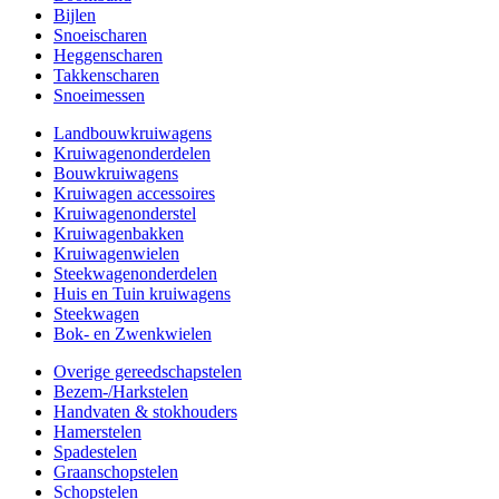
Bijlen
Snoeischaren
Heggenscharen
Takkenscharen
Snoeimessen
Landbouwkruiwagens
Kruiwagenonderdelen
Bouwkruiwagens
Kruiwagen accessoires
Kruiwagenonderstel
Kruiwagenbakken
Kruiwagenwielen
Steekwagenonderdelen
Huis en Tuin kruiwagens
Steekwagen
Bok- en Zwenkwielen
Overige gereedschapstelen
Bezem-/Harkstelen
Handvaten & stokhouders
Hamerstelen
Spadestelen
Graanschopstelen
Schopstelen