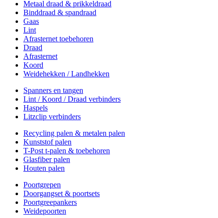
Metaal draad & prikkeldraad
Binddraad & spandraad
Gaas
Lint
Afrasternet toebehoren
Draad
Afrasternet
Koord
Weidehekken / Landhekken
Spanners en tangen
Lint / Koord / Draad verbinders
Haspels
Litzclip verbinders
Recycling palen & metalen palen
Kunststof palen
T-Post t-palen & toebehoren
Glasfiber palen
Houten palen
Poortgrepen
Doorgangset & poortsets
Poortgreepankers
Weidepoorten