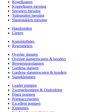
Kogelkranen
Koppelingen messing
Sproeiers messing
Tuinspuiten messing
Slangstukken messing
Handspuiten
Gieters
Kunststoftules
Regenmeters
Overige slangen
Overige slangenwagen & houders
Beregeningsslangen
Gardena slangen
Gardena slangenwagen & houders
Slangklemmen
Leader pompen
Zwengelpompen & Onderdelen
Ebara pompen
Pompaccessoires
Excellent pompen
Kinpumps