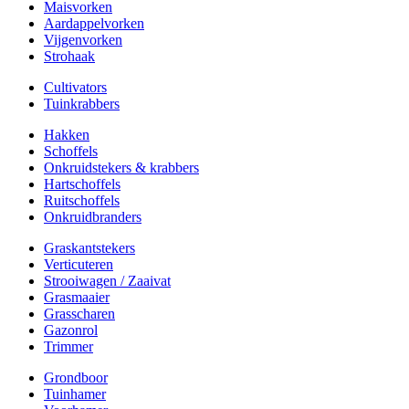
Maisvorken
Aardappelvorken
Vijgenvorken
Strohaak
Cultivators
Tuinkrabbers
Hakken
Schoffels
Onkruidstekers & krabbers
Hartschoffels
Ruitschoffels
Onkruidbranders
Graskantstekers
Verticuteren
Strooiwagen / Zaaivat
Grasmaaier
Grasscharen
Gazonrol
Trimmer
Grondboor
Tuinhamer