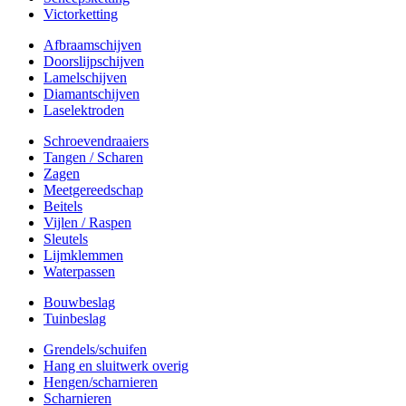
Victorketting
Afbraamschijven
Doorslijpschijven
Lamelschijven
Diamantschijven
Laselektroden
Schroevendraaiers
Tangen / Scharen
Zagen
Meetgereedschap
Beitels
Vijlen / Raspen
Sleutels
Lijmklemmen
Waterpassen
Bouwbeslag
Tuinbeslag
Grendels/schuifen
Hang en sluitwerk overig
Hengen/scharnieren
Scharnieren