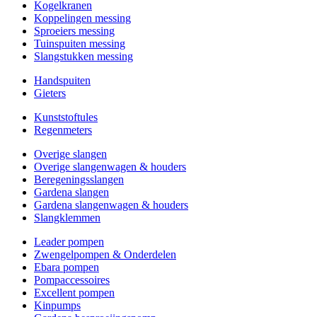
Kogelkranen
Koppelingen messing
Sproeiers messing
Tuinspuiten messing
Slangstukken messing
Handspuiten
Gieters
Kunststoftules
Regenmeters
Overige slangen
Overige slangenwagen & houders
Beregeningsslangen
Gardena slangen
Gardena slangenwagen & houders
Slangklemmen
Leader pompen
Zwengelpompen & Onderdelen
Ebara pompen
Pompaccessoires
Excellent pompen
Kinpumps