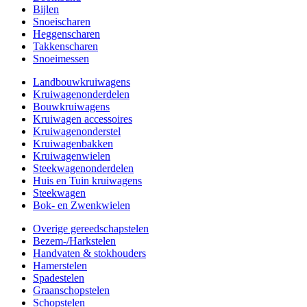
Bijlen
Snoeischaren
Heggenscharen
Takkenscharen
Snoeimessen
Landbouwkruiwagens
Kruiwagenonderdelen
Bouwkruiwagens
Kruiwagen accessoires
Kruiwagenonderstel
Kruiwagenbakken
Kruiwagenwielen
Steekwagenonderdelen
Huis en Tuin kruiwagens
Steekwagen
Bok- en Zwenkwielen
Overige gereedschapstelen
Bezem-/Harkstelen
Handvaten & stokhouders
Hamerstelen
Spadestelen
Graanschopstelen
Schopstelen