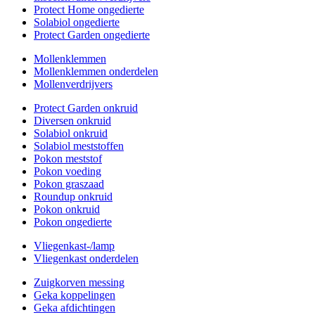
Protect Home ongedierte
Solabiol ongedierte
Protect Garden ongedierte
Mollenklemmen
Mollenklemmen onderdelen
Mollenverdrijvers
Protect Garden onkruid
Diversen onkruid
Solabiol onkruid
Solabiol meststoffen
Pokon meststof
Pokon voeding
Pokon graszaad
Roundup onkruid
Pokon onkruid
Pokon ongedierte
Vliegenkast-/lamp
Vliegenkast onderdelen
Zuigkorven messing
Geka koppelingen
Geka afdichtingen