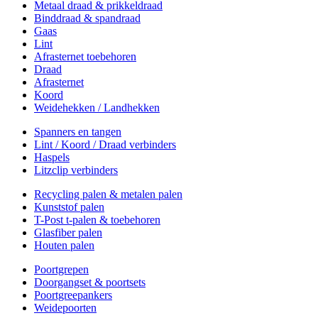
Metaal draad & prikkeldraad
Binddraad & spandraad
Gaas
Lint
Afrasternet toebehoren
Draad
Afrasternet
Koord
Weidehekken / Landhekken
Spanners en tangen
Lint / Koord / Draad verbinders
Haspels
Litzclip verbinders
Recycling palen & metalen palen
Kunststof palen
T-Post t-palen & toebehoren
Glasfiber palen
Houten palen
Poortgrepen
Doorgangset & poortsets
Poortgreepankers
Weidepoorten