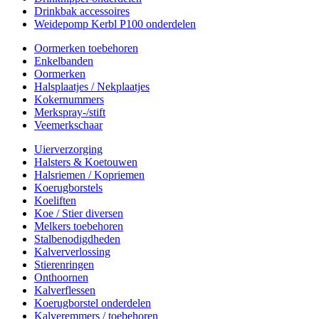
Drinkbak accessoires
Weidepomp Kerbl P100 onderdelen
Oormerken toebehoren
Enkelbanden
Oormerken
Halsplaatjes / Nekplaatjes
Kokernummers
Merkspray-/stift
Veemerkschaar
Uierverzorging
Halsters & Koetouwen
Halsriemen / Kopriemen
Koerugborstels
Koeliften
Koe / Stier diversen
Melkers toebehoren
Stalbenodigdheden
Kalververlossing
Stierenringen
Onthoornen
Kalverflessen
Koerugborstel onderdelen
Kalveremmers / toebehoren