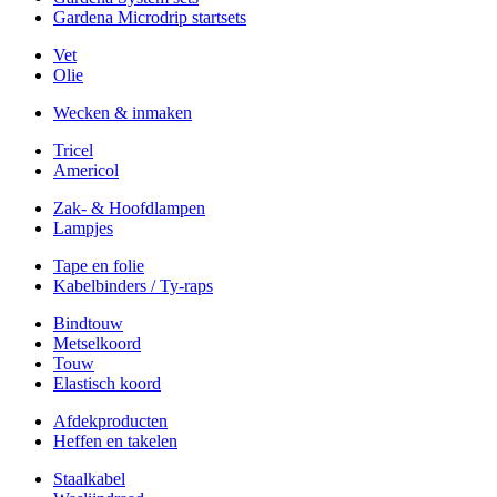
Gardena Microdrip startsets
Vet
Olie
Wecken & inmaken
Tricel
Americol
Zak- & Hoofdlampen
Lampjes
Tape en folie
Kabelbinders / Ty-raps
Bindtouw
Metselkoord
Touw
Elastisch koord
Afdekproducten
Heffen en takelen
Staalkabel