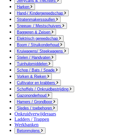
Jerrycans & Trechters
Harken
Hand-/ Kindergereedschap
Stratenmakersspullen
Sneeuw- / Mestschuivers
Baggeren & Zeisen
Elektrisch gereedschap
Boom / Struikonderhoud
Kruiwagens/ Steekwagens
Stelen / Handvaten
Tuinhulpmiddelen
Schop / Bats / Spade
Vorken & Rieken
Cultivator en krabbers
Schoffels / Onkruidbestrijding
Gazononderhoud
Hamers / Grondboor
Sledes / toebehoren
Onkruidverwijderaars
Ladders / Trappen
Werkbanken
Betonmolens