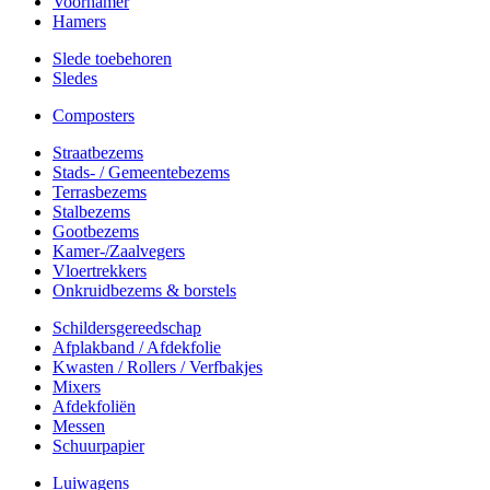
Voorhamer
Hamers
Slede toebehoren
Sledes
Composters
Straatbezems
Stads- / Gemeentebezems
Terrasbezems
Stalbezems
Gootbezems
Kamer-/Zaalvegers
Vloertrekkers
Onkruidbezems & borstels
Schildersgereedschap
Afplakband / Afdekfolie
Kwasten / Rollers / Verfbakjes
Mixers
Afdekfoliën
Messen
Schuurpapier
Luiwagens