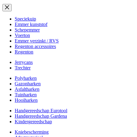
Speciekuip
Emmer kunststof
Schepemmer
Voerton
Emmer verzinkt / RVS
Regenton accessoires
Regenton
Jerrycans
Trechter
Polyharken
Gazonharken
Asfaltharken
Tuinharken
Hooiharken
Handgereedschap Eurotool
Handgereedschap Gardena
Kindergereedschap
Kniebescherming