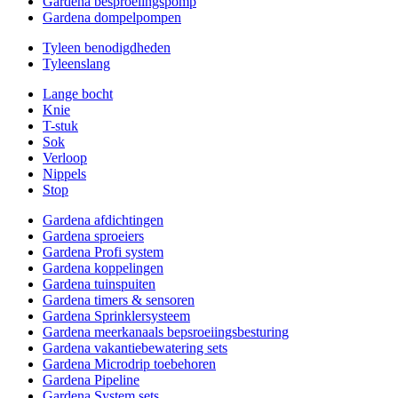
Gardena besproeiingspomp
Gardena dompelpompen
Tyleen benodigdheden
Tyleenslang
Lange bocht
Knie
T-stuk
Sok
Verloop
Nippels
Stop
Gardena afdichtingen
Gardena sproeiers
Gardena Profi system
Gardena koppelingen
Gardena tuinspuiten
Gardena timers & sensoren
Gardena Sprinklersysteem
Gardena meerkanaals bepsroeiingsbesturing
Gardena vakantiebewatering sets
Gardena Microdrip toebehoren
Gardena Pipeline
Gardena System sets