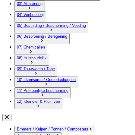
03) Afrastering
04) Veehouderij
05) Bestrijding / Bescherming / Voeding
06) Besproeiing / Beregening
07) Chemicalien
08) Huishoudelijk
09) Touwwaren / Tape
10) IJzerwaren / Gereedschappen
11) Persoonlijke bescherming
12) Kleindier & Pluimvee
Emmers / Kuipen / Tonnen / Composters