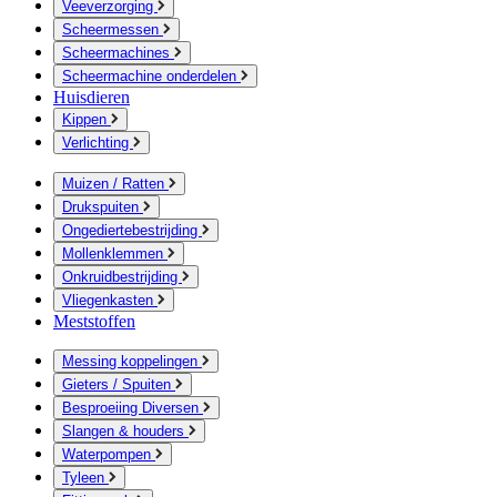
Veeverzorging
Scheermessen
Scheermachines
Scheermachine onderdelen
Huisdieren
Kippen
Verlichting
Muizen / Ratten
Drukspuiten
Ongediertebestrijding
Mollenklemmen
Onkruidbestrijding
Vliegenkasten
Meststoffen
Messing koppelingen
Gieters / Spuiten
Besproeiing Diversen
Slangen & houders
Waterpompen
Tyleen