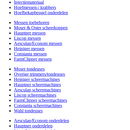
Injectiemateriaal
Hoefmessen-/ krabbers
Hoefbekapbeugel onderdelen
Messen toebehoren
Moser & Oster scheerkoppen
Hauptner messen
Liscop messen
Aesculap/Econom messen
Heiniger messen
Constanta messen
FarmClipper messen
Moser tondeuses
Overige trimmers/tondeuses
Heiniger scheermachines
Hauptner scheermachines
Aesculap scheermachines
Liscop scheermachines
FarmClipper scheermachines
Constanta scheermachines
Wahl tondeuses
Aesculap/Econom onderdelen
Hauptner onderdelen