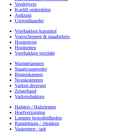
Veedrijvers
Koelift onderdelen
Antizuig
Uieronthaarder
Voerbakken kunststof
Voerscheppen & maatbekers
Hooiruiven
Hooinetten
Voerbakken verzinkt
Warmtelampen
Staartcoupeerder
Biggenkappen
Neuskrammen
Varken diversen
Zeugeband
Varkensbakken
Halsters / Halsriemen
Hoefverzorging
Lammer benodigdheden
Ramdektuig / -blokken
Vastzetpen / spit