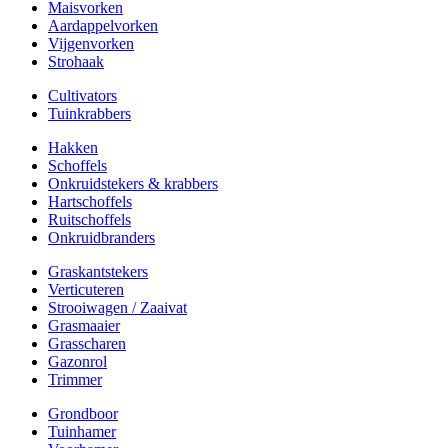
Maisvorken
Aardappelvorken
Vijgenvorken
Strohaak
Cultivators
Tuinkrabbers
Hakken
Schoffels
Onkruidstekers & krabbers
Hartschoffels
Ruitschoffels
Onkruidbranders
Graskantstekers
Verticuteren
Strooiwagen / Zaaivat
Grasmaaier
Grasscharen
Gazonrol
Trimmer
Grondboor
Tuinhamer