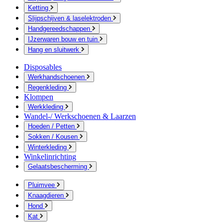
Ketting
Slijpschijven & laselektroden
Handgereedschappen
IJzerwaren bouw en tuin
Hang en sluitwerk
Disposables
Werkhandschoenen
Regenkleding
Klompen
Werkkleding
Wandel-/ Werkschoenen & Laarzen
Hoeden / Petten
Sokken / Kousen
Winterkleding
Winkelinrichting
Gelaatsbescherming
Pluimvee
Knaagdieren
Hond
Kat