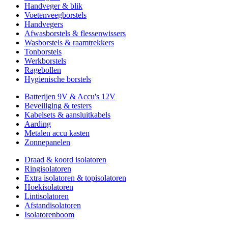
Handveger & blik
Voetenveegborstels
Handvegers
Afwasborstels & flessenwissers
Wasborstels & raamtrekkers
Tonborstels
Werkborstels
Ragebollen
Hygienische borstels
Batterijen 9V & Accu's 12V
Beveiliging & testers
Kabelsets & aansluitkabels
Aarding
Metalen accu kasten
Zonnepanelen
Draad & koord isolatoren
Ringisolatoren
Extra isolatoren & topisolatoren
Hoekisolatoren
Lintisolatoren
Afstandisolatoren
Isolatorenboom