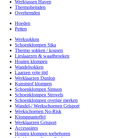
Werkjassen Havep
Thermohemden
Overhemden
Hoeden
Petten
Werksokken
Schoenklompen Sika
Thermo sokken / kousen
Lieslaarzen & waadbroeken
Houten klompen
Wandelsokken
Laarzen vrije tijd
Werklaarzen Dunlop
Kunststof klompen
Schoenklompen Simson
Schoenklompen Strovels
Schoenklompen overige merken
Wandel-/ Werkschoenen Grisport
Werkschoenen No-Risk
Klomppantoffel
Werklaarzen Grisport
Accessoires
Houten klompen toebehoren