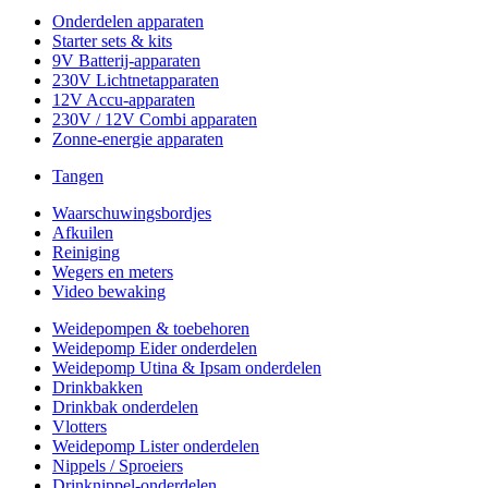
Onderdelen apparaten
Starter sets & kits
9V Batterij-apparaten
230V Lichtnetapparaten
12V Accu-apparaten
230V / 12V Combi apparaten
Zonne-energie apparaten
Tangen
Waarschuwingsbordjes
Afkuilen
Reiniging
Wegers en meters
Video bewaking
Weidepompen & toebehoren
Weidepomp Eider onderdelen
Weidepomp Utina & Ipsam onderdelen
Drinkbakken
Drinkbak onderdelen
Vlotters
Weidepomp Lister onderdelen
Nippels / Sproeiers
Drinknippel-onderdelen