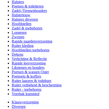
Halsters
Poetsen & toiletteren
Zadel-/Trensenhouders
Halstertouw
Halsters diversen
Hoofdstellen
Zadel & toebehoren
Longeren
Zwepen
Rapide paardenverzorging
Ruiter kleding
Hoofdstellen toebehoren
Dekens
Verlichting & Reflectie
Rapide leerverzorging
Likstenen en houders
Poetsen & wassen Oster
Poetssets & koffers
Ruiter laarzen & jodphurs
Ruiter veiligheid & bescherming
Ruiter - toebehoren
Voerbak kunststof
Klauwverzorging
Diversen