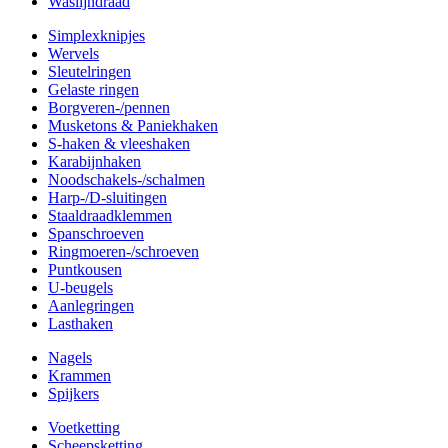
Waslijndraad
Simplexknipjes
Wervels
Sleutelringen
Gelaste ringen
Borgveren-/pennen
Musketons & Paniekhaken
S-haken & vleeshaken
Karabijnhaken
Noodschakels-/schalmen
Harp-/D-sluitingen
Staaldraadklemmen
Spanschroeven
Ringmoeren-/schroeven
Puntkousen
U-beugels
Aanlegringen
Lasthaken
Nagels
Krammen
Spijkers
Voetketting
Scheepsketting