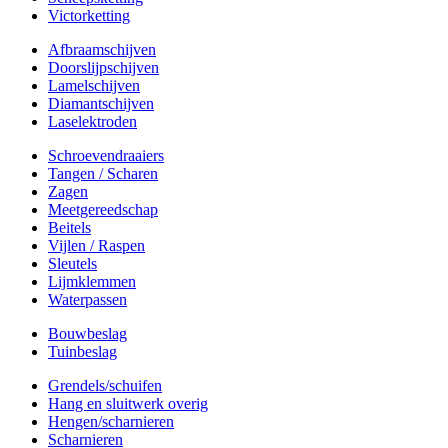
Victorketting
Afbraamschijven
Doorslijpschijven
Lamelschijven
Diamantschijven
Laselektroden
Schroevendraaiers
Tangen / Scharen
Zagen
Meetgereedschap
Beitels
Vijlen / Raspen
Sleutels
Lijmklemmen
Waterpassen
Bouwbeslag
Tuinbeslag
Grendels/schuifen
Hang en sluitwerk overig
Hengen/scharnieren
Scharnieren