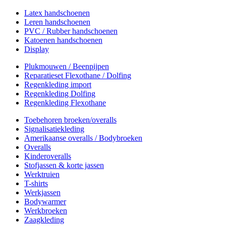
Latex handschoenen
Leren handschoenen
PVC / Rubber handschoenen
Katoenen handschoenen
Display
Plukmouwen / Beenpijpen
Reparatieset Flexothane / Dolfing
Regenkleding import
Regenkleding Dolfing
Regenkleding Flexothane
Toebehoren broeken/overalls
Signalisatiekleding
Amerikaanse overalls / Bodybroeken
Overalls
Kinderoveralls
Stofjassen & korte jassen
Werktruien
T-shirts
Werkjassen
Bodywarmer
Werkbroeken
Zaagkleding