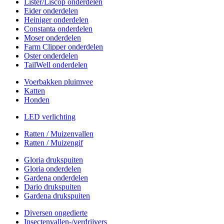
Lister/Liscop onderdelen
Eider onderdelen
Heiniger onderdelen
Constanta onderdelen
Moser onderdelen
Farm Clipper onderdelen
Oster onderdelen
TailWell onderdelen
Voerbakken pluimvee
Katten
Honden
LED verlichting
Ratten / Muizenvallen
Ratten / Muizengif
Gloria drukspuiten
Gloria onderdelen
Gardena onderdelen
Dario drukspuiten
Gardena drukspuiten
Diversen ongedierte
Insectenvallen-/verdrijvers