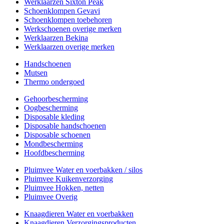
Werklaarzen Sixton Peak
Schoenklompen Gevavi
Schoenklompen toebehoren
Werkschoenen overige merken
Werklaarzen Bekina
Werklaarzen overige merken
Handschoenen
Mutsen
Thermo ondergoed
Gehoorbescherming
Oogbescherming
Disposable kleding
Disposable handschoenen
Disposable schoenen
Mondbescherming
Hoofdbescherming
Pluimvee Water en voerbakken / silos
Pluimvee Kuikenverzorging
Pluimvee Hokken, netten
Pluimvee Overig
Knaagdieren Water en voerbakken
Knaagdieren Verzorgingsproducten