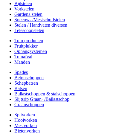
Bijlstelen
Vorkstelen
Gardena stelen
Sneeuw- /Mestschuifstelen
Stelen / Handvaten diversen
Telescoopstelen
Tuin producten
Fruitplukker
Ophangsystemen
Tuinafval
Manden
Spades
Betonschoppen
Schepbatsen
Batsen
Ballastschoppen & stalschoppen
Slijtsrip Graan- /Ballastschop
Graanschoppen
Spitvorken
Hooivorken
Mestvorken
Bietenvorken