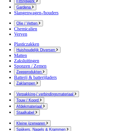
Fittingwerk
Gardena
Slangenwagen-/houders
Olie / Vetten
Chemicalien
Verven
Plasticzakken
Huishoudelijk Diversen
Matten
Zaksluitingen
Sponzen / Zemen
Zeepprodukten
Batterij & batterijladers
Zaklampen
Verpakking-/ verbindingsmateriaal
Touw / Koord
Afdekmateriaal
Staalkabel
Kleine ijzerwaren
Spijkers, Nagels & Krammen