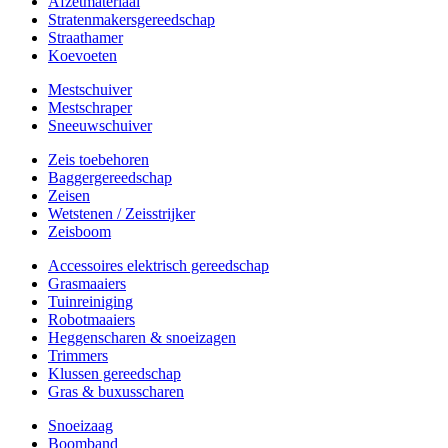
Afzetmateriaal
Stratenmakersgereedschap
Straathamer
Koevoeten
Mestschuiver
Mestschraper
Sneeuwschuiver
Zeis toebehoren
Baggergereedschap
Zeisen
Wetstenen / Zeisstrijker
Zeisboom
Accessoires elektrisch gereedschap
Grasmaaiers
Tuinreiniging
Robotmaaiers
Heggenscharen & snoeizagen
Trimmers
Klussen gereedschap
Gras & buxusscharen
Snoeizaag
Boomband