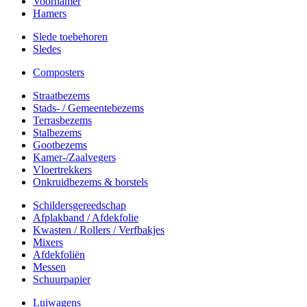
Voorhamer
Hamers
Slede toebehoren
Sledes
Composters
Straatbezems
Stads- / Gemeentebezems
Terrasbezems
Stalbezems
Gootbezems
Kamer-/Zaalvegers
Vloertrekkers
Onkruidbezems & borstels
Schildersgereedschap
Afplakband / Afdekfolie
Kwasten / Rollers / Verfbakjes
Mixers
Afdekfoliën
Messen
Schuurpapier
Luiwagens