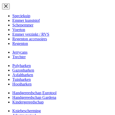
Speciekuip
Emmer kunststof
Schepemmer
Voerton
Emmer verzinkt / RVS
Regenton accessoires
Regenton
Jerrycans
Trechter
Polyharken
Gazonharken
Asfaltharken
Tuinharken
Hooiharken
Handgereedschap Eurotool
Handgereedschap Gardena
Kindergereedschap
Kniebescherming