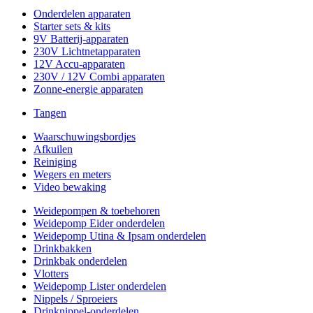
Onderdelen apparaten
Starter sets & kits
9V Batterij-apparaten
230V Lichtnetapparaten
12V Accu-apparaten
230V / 12V Combi apparaten
Zonne-energie apparaten
Tangen
Waarschuwingsbordjes
Afkuilen
Reiniging
Wegers en meters
Video bewaking
Weidepompen & toebehoren
Weidepomp Eider onderdelen
Weidepomp Utina & Ipsam onderdelen
Drinkbakken
Drinkbak onderdelen
Vlotters
Weidepomp Lister onderdelen
Nippels / Sproeiers
Drinknippel-onderdelen