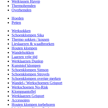
Werkjassen Havep
Thermohemden
Overhemden
Hoeden
Petten
Werksokken
Schoenklompen Sika
Thermo sokken / kousen
Lieslaarzen & waadbroeken
Houten klompen
Wandelsokken
Laarzen vrije tijd
Werklaarzen Dunlop
Kunststof klompen
Schoenklompen Simson
Schoenklompen Strovels
Schoenklompen overige merken
Wandel-/ Werkschoenen Grisport
Werkschoenen No-Risk
Klomppantoffel
Werklaarzen Grisport
Accessoires
Houten klompen toebehoren