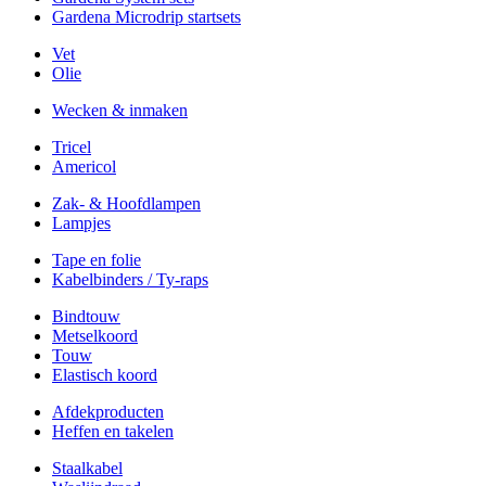
Gardena Microdrip startsets
Vet
Olie
Wecken & inmaken
Tricel
Americol
Zak- & Hoofdlampen
Lampjes
Tape en folie
Kabelbinders / Ty-raps
Bindtouw
Metselkoord
Touw
Elastisch koord
Afdekproducten
Heffen en takelen
Staalkabel