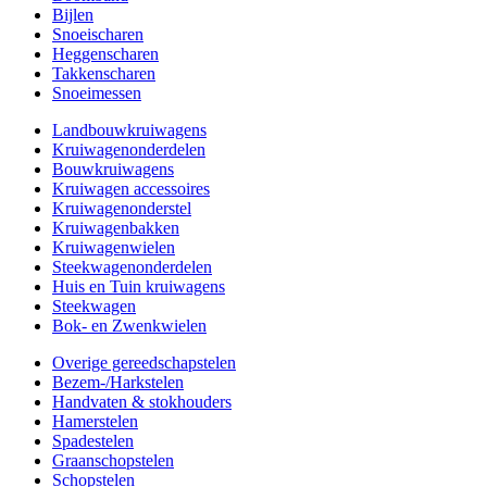
Bijlen
Snoeischaren
Heggenscharen
Takkenscharen
Snoeimessen
Landbouwkruiwagens
Kruiwagenonderdelen
Bouwkruiwagens
Kruiwagen accessoires
Kruiwagenonderstel
Kruiwagenbakken
Kruiwagenwielen
Steekwagenonderdelen
Huis en Tuin kruiwagens
Steekwagen
Bok- en Zwenkwielen
Overige gereedschapstelen
Bezem-/Harkstelen
Handvaten & stokhouders
Hamerstelen
Spadestelen
Graanschopstelen
Schopstelen