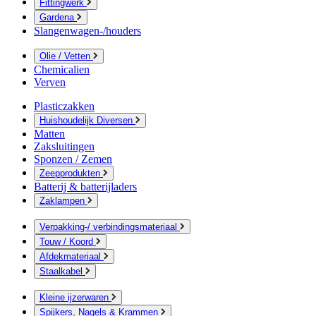
Fittingwerk
Gardena
Slangenwagen-/houders
Olie / Vetten
Chemicalien
Verven
Plasticzakken
Huishoudelijk Diversen
Matten
Zaksluitingen
Sponzen / Zemen
Zeepprodukten
Batterij & batterijladers
Zaklampen
Verpakking-/ verbindingsmateriaal
Touw / Koord
Afdekmateriaal
Staalkabel
Kleine ijzerwaren
Spijkers, Nagels & Krammen