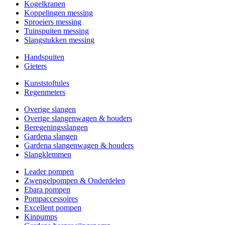
Kogelkranen
Koppelingen messing
Sproeiers messing
Tuinspuiten messing
Slangstukken messing
Handspuiten
Gieters
Kunststoftules
Regenmeters
Overige slangen
Overige slangenwagen & houders
Beregeningsslangen
Gardena slangen
Gardena slangenwagen & houders
Slangklemmen
Leader pompen
Zwengelpompen & Onderdelen
Ebara pompen
Pompaccessoires
Excellent pompen
Kinpumps