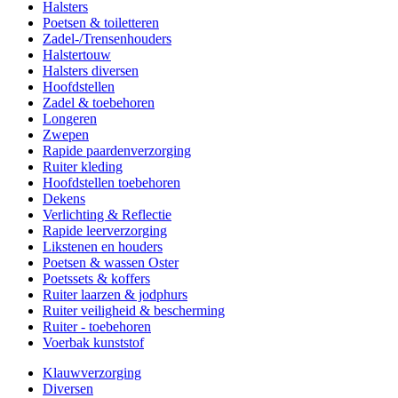
Halsters
Poetsen & toiletteren
Zadel-/Trensenhouders
Halstertouw
Halsters diversen
Hoofdstellen
Zadel & toebehoren
Longeren
Zwepen
Rapide paardenverzorging
Ruiter kleding
Hoofdstellen toebehoren
Dekens
Verlichting & Reflectie
Rapide leerverzorging
Likstenen en houders
Poetsen & wassen Oster
Poetssets & koffers
Ruiter laarzen & jodphurs
Ruiter veiligheid & bescherming
Ruiter - toebehoren
Voerbak kunststof
Klauwverzorging
Diversen