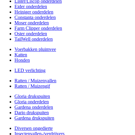
Lister/Liscop onderdelen
Eider onderdelen
Heiniger onderdelen
Constanta onderdelen
Moser onderdelen
Farm Clipper onderdelen
Oster onderdelen
TailWell onderdelen
Voerbakken pluimvee
Katten
Honden
LED verlichting
Ratten / Muizenvallen
Ratten / Muizengif
Gloria drukspuiten
Gloria onderdelen
Gardena onderdelen
Dario drukspuiten
Gardena drukspuiten
Diversen ongedierte
Insectenvallen-/verdrijvers