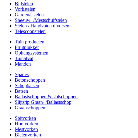
Bijlstelen
Vorkstelen
Gardena stelen
Sneeuw- /Mestschuifstelen
Stelen / Handvaten diversen
Telescoopstelen
Tuin producten
Fruitplukker
Ophangsystemen
Tuinafval
Manden
Spades
Betonschoppen
Schepbatsen
Batsen
Ballastschoppen & stalschoppen
Slijtsrip Graan- /Ballastschop
Graanschoppen
Spitvorken
Hooivorken
Mestvorken
Bietenvorken