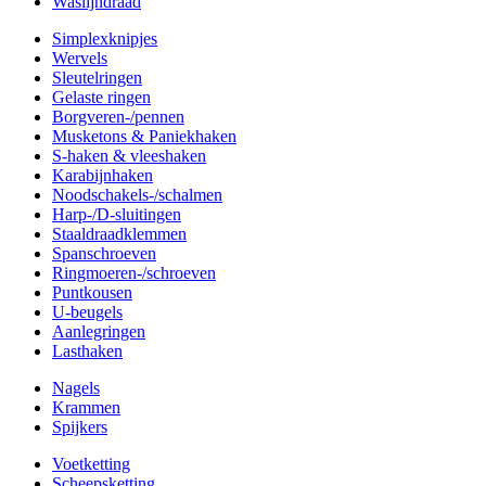
Waslijndraad
Simplexknipjes
Wervels
Sleutelringen
Gelaste ringen
Borgveren-/pennen
Musketons & Paniekhaken
S-haken & vleeshaken
Karabijnhaken
Noodschakels-/schalmen
Harp-/D-sluitingen
Staaldraadklemmen
Spanschroeven
Ringmoeren-/schroeven
Puntkousen
U-beugels
Aanlegringen
Lasthaken
Nagels
Krammen
Spijkers
Voetketting
Scheepsketting