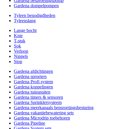
Gardena besproeiingspomp
Gardena dompelpompen
Tyleen benodigdheden
Tyleenslang
Lange bocht
Knie
T-stuk
Sok
Verloop
Nippels
Stop
Gardena afdichtingen
Gardena sproeiers
Gardena Profi system
Gardena koppelingen
Gardena tuinspuiten
Gardena timers & sensoren
Gardena Sprinklersysteem
Gardena meerkanaals bepsroeiingsbesturing
Gardena vakantiebewatering sets
Gardena Microdrip toebehoren
Gardena Pipeline
Gardena System sets