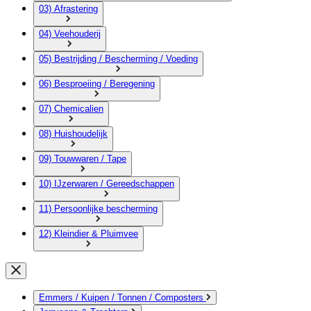
03) Afrastering
04) Veehouderij
05) Bestrijding / Bescherming / Voeding
06) Besproeiing / Beregening
07) Chemicalien
08) Huishoudelijk
09) Touwwaren / Tape
10) IJzerwaren / Gereedschappen
11) Persoonlijke bescherming
12) Kleindier & Pluimvee
Emmers / Kuipen / Tonnen / Composters