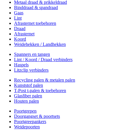
Metaal draad & prikkeldraad
Binddraad & spandraad
Gaas
Lint
Afrasternet toebehoren
Draad
Afrasternet
Koord
Weidehekken / Landhekken
Spanners en tangen
Lint / Koord / Draad verbinders
Haspels
Litzclip verbinders
Recycling palen & metalen palen
Kunststof palen
T-Post t-palen & toebehoren
Glasfiber palen
Houten palen
Poortgrepen
Doorgangset & poortsets
Poortgreepankers
Weidepoorten