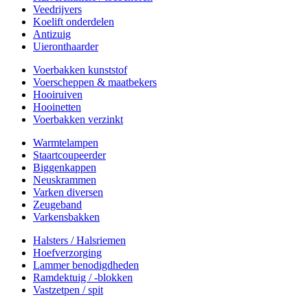
Veedrijvers
Koelift onderdelen
Antizuig
Uieronthaarder
Voerbakken kunststof
Voerscheppen & maatbekers
Hooiruiven
Hooinetten
Voerbakken verzinkt
Warmtelampen
Staartcoupeerder
Biggenkappen
Neuskrammen
Varken diversen
Zeugeband
Varkensbakken
Halsters / Halsriemen
Hoefverzorging
Lammer benodigdheden
Ramdektuig / -blokken
Vastzetpen / spit