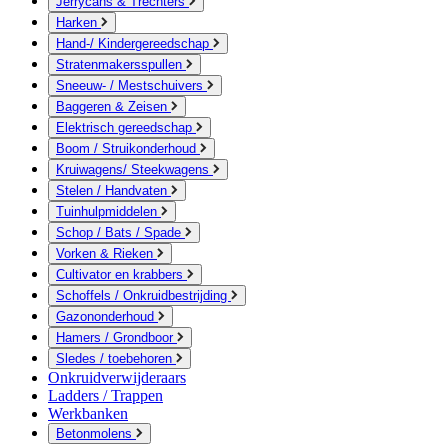
Jerrycans & Trechters
Harken
Hand-/ Kindergereedschap
Stratenmakersspullen
Sneeuw- / Mestschuivers
Baggeren & Zeisen
Elektrisch gereedschap
Boom / Struikonderhoud
Kruiwagens/ Steekwagens
Stelen / Handvaten
Tuinhulpmiddelen
Schop / Bats / Spade
Vorken & Rieken
Cultivator en krabbers
Schoffels / Onkruidbestrijding
Gazononderhoud
Hamers / Grondboor
Sledes / toebehoren
Onkruidverwijderaars
Ladders / Trappen
Werkbanken
Betonmolens