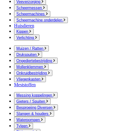
Veeverzorging
Scheermessen
Scheermachines
Scheermachine onderdelen
Huisdieren
Kippen
Verlichting
Muizen / Ratten
Drukspuiten
Ongediertebestrijding
Mollenklemmen
Onkruidbestrijding
Vliegenkasten
Meststoffen
Messing koppelingen
Gieters / Spuiten
Besproeiing Diversen
Slangen & houders
Waterpompen
Tyleen