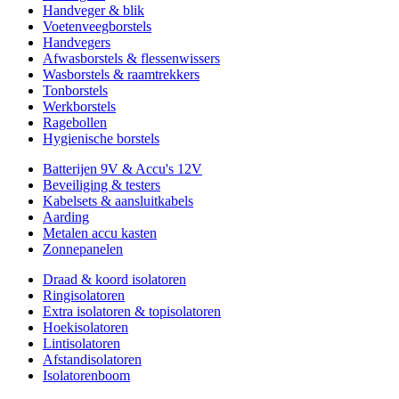
Handveger & blik
Voetenveegborstels
Handvegers
Afwasborstels & flessenwissers
Wasborstels & raamtrekkers
Tonborstels
Werkborstels
Ragebollen
Hygienische borstels
Batterijen 9V & Accu's 12V
Beveiliging & testers
Kabelsets & aansluitkabels
Aarding
Metalen accu kasten
Zonnepanelen
Draad & koord isolatoren
Ringisolatoren
Extra isolatoren & topisolatoren
Hoekisolatoren
Lintisolatoren
Afstandisolatoren
Isolatorenboom