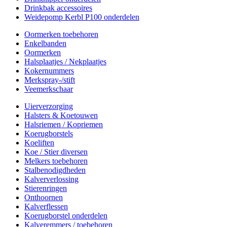
Drinkbak accessoires
Weidepomp Kerbl P100 onderdelen
Oormerken toebehoren
Enkelbanden
Oormerken
Halsplaatjes / Nekplaatjes
Kokernummers
Merkspray-/stift
Veemerkschaar
Uierverzorging
Halsters & Koetouwen
Halsriemen / Kopriemen
Koerugborstels
Koeliften
Koe / Stier diversen
Melkers toebehoren
Stalbenodigdheden
Kalververlossing
Stierenringen
Onthoornen
Kalverflessen
Koerugborstel onderdelen
Kalveremmers / toebehoren