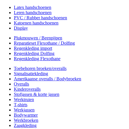
Latex handschoenen
Leren handschoenen
PVC / Rubber handschoenen
Katoenen handschoenen
Display
Plukmouwen / Beenpijpen
Reparatieset Flexothane / Dolfing
Regenkleding import
Regenkleding Dolfing
Regenkleding Flexothane
Toebehoren broeken/overalls
Signalisatiekleding
Amerikaanse overalls / Bodybroeken
Overalls
Kinderoveralls
Stofjassen & korte jassen
Werktruien
T-shirts
Werkjassen
Bodywarmer
Werkbroeken
Zaagkleding