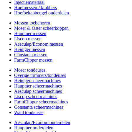
Injectiemateriaal
Hoefmessen-/ krabbers
Hoefbekapbeugel onderdelen
Messen toebehoren
Moser & Oster scheerkoppen
Hauptner messen
Liscop messen
Aesculap/Econom messen
Heiniger messen
Constanta messen
FarmClipper messen
Moser tondeuses
Overige trimmers/tondeuses
Heiniger scheermachines
Hauptner scheermachines
Aesculap scheermachines
Liscop scheermachines
FarmClipper scheermachines
Constanta scheermachines
Wahl tondeuses
Aesculap/Econom onderdelen
Hauptner onderdelen