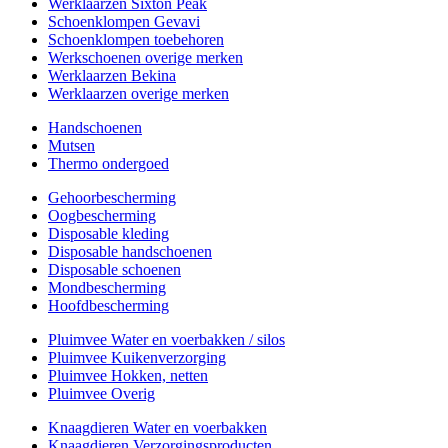
Werklaarzen Sixton Peak
Schoenklompen Gevavi
Schoenklompen toebehoren
Werkschoenen overige merken
Werklaarzen Bekina
Werklaarzen overige merken
Handschoenen
Mutsen
Thermo ondergoed
Gehoorbescherming
Oogbescherming
Disposable kleding
Disposable handschoenen
Disposable schoenen
Mondbescherming
Hoofdbescherming
Pluimvee Water en voerbakken / silos
Pluimvee Kuikenverzorging
Pluimvee Hokken, netten
Pluimvee Overig
Knaagdieren Water en voerbakken
Knaagdieren Verzorgingsproducten