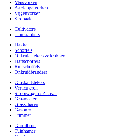
Maisvorken
Aardappelvorken
Vijgenvorken
Strohaak
Cultivators
Tuinkrabbers
Hakken
Schoffels
Onkruidstekers & krabbers
Hartschoffels
Ruitschoffels
Onkruidbranders
Graskantstekers
Verticuteren
Strooiwagen / Zaaivat
Grasmaaier
Grasscharen
Gazonrol
Trimmer
Grondboor
Tuinhamer