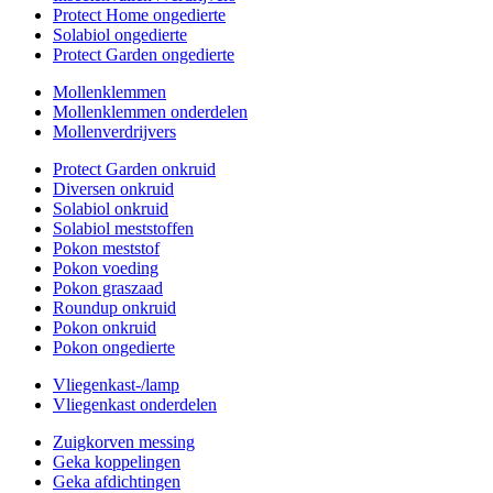
Protect Home ongedierte
Solabiol ongedierte
Protect Garden ongedierte
Mollenklemmen
Mollenklemmen onderdelen
Mollenverdrijvers
Protect Garden onkruid
Diversen onkruid
Solabiol onkruid
Solabiol meststoffen
Pokon meststof
Pokon voeding
Pokon graszaad
Roundup onkruid
Pokon onkruid
Pokon ongedierte
Vliegenkast-/lamp
Vliegenkast onderdelen
Zuigkorven messing
Geka koppelingen
Geka afdichtingen