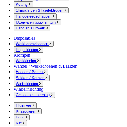
Ketting
Slijpschijven & laselektroden
Handgereedschappen
IJzerwaren bouw en tuin
Hang en sluitwerk
Disposables
Werkhandschoenen
Regenkleding
Klompen
Werkkleding
Wandel-/ Werkschoenen & Laarzen
Hoeden / Petten
Sokken / Kousen
Winterkleding
Winkelinrichting
Gelaatsbescherming
Pluimvee
Knaagdieren
Hond
Kat