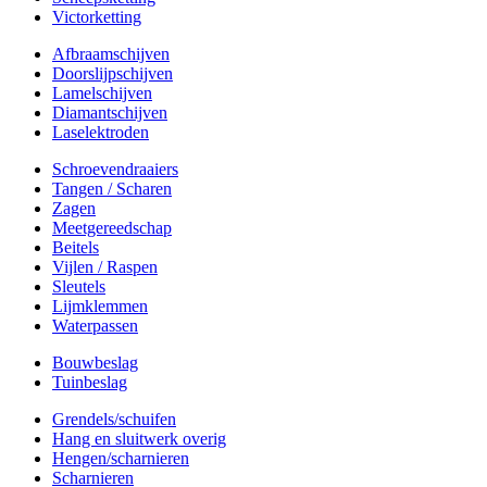
Victorketting
Afbraamschijven
Doorslijpschijven
Lamelschijven
Diamantschijven
Laselektroden
Schroevendraaiers
Tangen / Scharen
Zagen
Meetgereedschap
Beitels
Vijlen / Raspen
Sleutels
Lijmklemmen
Waterpassen
Bouwbeslag
Tuinbeslag
Grendels/schuifen
Hang en sluitwerk overig
Hengen/scharnieren
Scharnieren