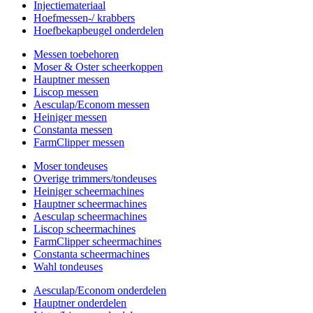
Injectiemateriaal
Hoefmessen-/ krabbers
Hoefbekapbeugel onderdelen
Messen toebehoren
Moser & Oster scheerkoppen
Hauptner messen
Liscop messen
Aesculap/Econom messen
Heiniger messen
Constanta messen
FarmClipper messen
Moser tondeuses
Overige trimmers/tondeuses
Heiniger scheermachines
Hauptner scheermachines
Aesculap scheermachines
Liscop scheermachines
FarmClipper scheermachines
Constanta scheermachines
Wahl tondeuses
Aesculap/Econom onderdelen
Hauptner onderdelen