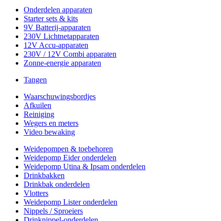
Onderdelen apparaten
Starter sets & kits
9V Batterij-apparaten
230V Lichtnetapparaten
12V Accu-apparaten
230V / 12V Combi apparaten
Zonne-energie apparaten
Tangen
Waarschuwingsbordjes
Afkuilen
Reiniging
Wegers en meters
Video bewaking
Weidepompen & toebehoren
Weidepomp Eider onderdelen
Weidepomp Utina & Ipsam onderdelen
Drinkbakken
Drinkbak onderdelen
Vlotters
Weidepomp Lister onderdelen
Nippels / Sproeiers
Drinknippel-onderdelen