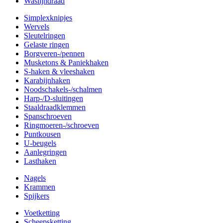
Waslijndraad
Simplexknipjes
Wervels
Sleutelringen
Gelaste ringen
Borgveren-/pennen
Musketons & Paniekhaken
S-haken & vleeshaken
Karabijnhaken
Noodschakels-/schalmen
Harp-/D-sluitingen
Staaldraadklemmen
Spanschroeven
Ringmoeren-/schroeven
Puntkousen
U-beugels
Aanlegringen
Lasthaken
Nagels
Krammen
Spijkers
Voetketting
Scheepsketting