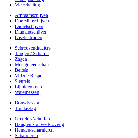
Victorketting
Afbraamschijven
Doorslijpschijven
Lamelschijven
Diamantschijven
Laselektroden
Schroevendraaiers
Tangen / Scharen
Zagen
Meetgereedschap
Beitels
Vijlen / Raspen
Sleutels
Lijmklemmen
Waterpassen
Bouwbeslag
Tuinbeslag
Grendels/schuifen
Hang en sluitwerk overig
Hengen/scharnieren
Scharnieren