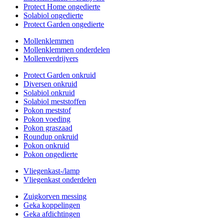
Protect Home ongedierte
Solabiol ongedierte
Protect Garden ongedierte
Mollenklemmen
Mollenklemmen onderdelen
Mollenverdrijvers
Protect Garden onkruid
Diversen onkruid
Solabiol onkruid
Solabiol meststoffen
Pokon meststof
Pokon voeding
Pokon graszaad
Roundup onkruid
Pokon onkruid
Pokon ongedierte
Vliegenkast-/lamp
Vliegenkast onderdelen
Zuigkorven messing
Geka koppelingen
Geka afdichtingen