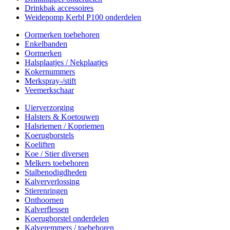
Drinkbak accessoires
Weidepomp Kerbl P100 onderdelen
Oormerken toebehoren
Enkelbanden
Oormerken
Halsplaatjes / Nekplaatjes
Kokernummers
Merkspray-/stift
Veemerkschaar
Uierverzorging
Halsters & Koetouwen
Halsriemen / Kopriemen
Koerugborstels
Koeliften
Koe / Stier diversen
Melkers toebehoren
Stalbenodigdheden
Kalververlossing
Stierenringen
Onthoornen
Kalverflessen
Koerugborstel onderdelen
Kalveremmers / toebehoren