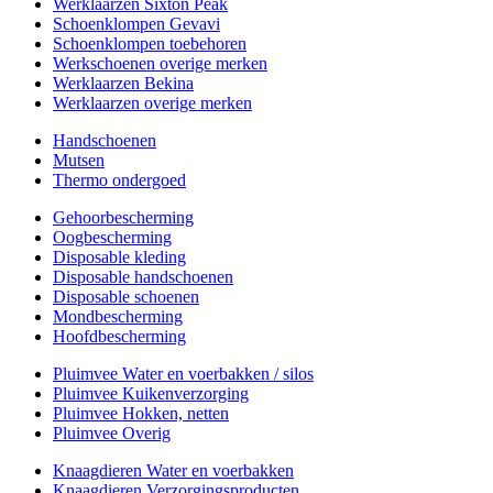
Werklaarzen Sixton Peak
Schoenklompen Gevavi
Schoenklompen toebehoren
Werkschoenen overige merken
Werklaarzen Bekina
Werklaarzen overige merken
Handschoenen
Mutsen
Thermo ondergoed
Gehoorbescherming
Oogbescherming
Disposable kleding
Disposable handschoenen
Disposable schoenen
Mondbescherming
Hoofdbescherming
Pluimvee Water en voerbakken / silos
Pluimvee Kuikenverzorging
Pluimvee Hokken, netten
Pluimvee Overig
Knaagdieren Water en voerbakken
Knaagdieren Verzorgingsproducten