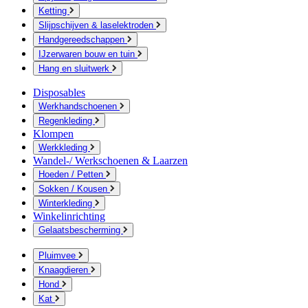
Ketting
Slijpschijven & laselektroden
Handgereedschappen
IJzerwaren bouw en tuin
Hang en sluitwerk
Disposables
Werkhandschoenen
Regenkleding
Klompen
Werkkleding
Wandel-/ Werkschoenen & Laarzen
Hoeden / Petten
Sokken / Kousen
Winterkleding
Winkelinrichting
Gelaatsbescherming
Pluimvee
Knaagdieren
Hond
Kat