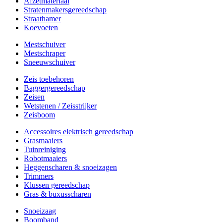
Afzetmateriaal
Stratenmakersgereedschap
Straathamer
Koevoeten
Mestschuiver
Mestschraper
Sneeuwschuiver
Zeis toebehoren
Baggergereedschap
Zeisen
Wetstenen / Zeisstrijker
Zeisboom
Accessoires elektrisch gereedschap
Grasmaaiers
Tuinreiniging
Robotmaaiers
Heggenscharen & snoeizagen
Trimmers
Klussen gereedschap
Gras & buxusscharen
Snoeizaag
Boomband