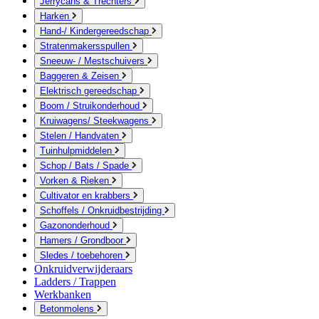
Jerrycans & Trechters
Harken
Hand-/ Kindergereedschap
Stratenmakersspullen
Sneeuw- / Mestschuivers
Baggeren & Zeisen
Elektrisch gereedschap
Boom / Struikonderhoud
Kruiwagens/ Steekwagens
Stelen / Handvaten
Tuinhulpmiddelen
Schop / Bats / Spade
Vorken & Rieken
Cultivator en krabbers
Schoffels / Onkruidbestrijding
Gazononderhoud
Hamers / Grondboor
Sledes / toebehoren
Onkruidverwijderaars
Ladders / Trappen
Werkbanken
Betonmolens