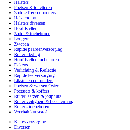
Halsters
Poetsen & toiletteren
Zadel-/Trensenhouders
Halstertouw
Halsters diversen
Hoofdstellen
Zadel & toebehoren
Longeren
Zwepen
Rapide paardenverzorging
Ruiter kleding
Hoofdstellen toebehoren
Dekens
Verlichting & Reflectie
Rapide leerverzorging
Likstenen en houders
Poetsen & wassen Oster
Poetssets & koffers
Ruiter laarzen & jodphurs
Ruiter veiligheid & bescherming
Ruiter - toebehoren
Voerbak kunststof
Klauwverzorging
Diversen