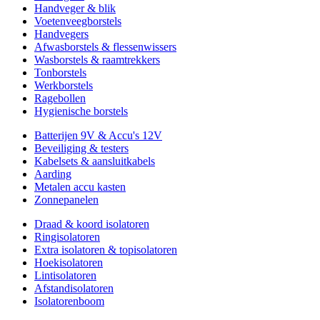
Handveger & blik
Voetenveegborstels
Handvegers
Afwasborstels & flessenwissers
Wasborstels & raamtrekkers
Tonborstels
Werkborstels
Ragebollen
Hygienische borstels
Batterijen 9V & Accu's 12V
Beveiliging & testers
Kabelsets & aansluitkabels
Aarding
Metalen accu kasten
Zonnepanelen
Draad & koord isolatoren
Ringisolatoren
Extra isolatoren & topisolatoren
Hoekisolatoren
Lintisolatoren
Afstandisolatoren
Isolatorenboom