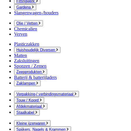
Fittingwerk
Gardena
Slangenwagen-/houders
Olie / Vetten
Chemicalien
Verven
Plasticzakken
Huishoudelijk Diversen
Matten
Zaksluitingen
Sponzen / Zemen
Zeepprodukten
Batterij & batterijladers
Zaklampen
Verpakking-/ verbindingsmateriaal
Touw / Koord
Afdekmateriaal
Staalkabel
Kleine ijzerwaren
Spijkers, Nagels & Krammen