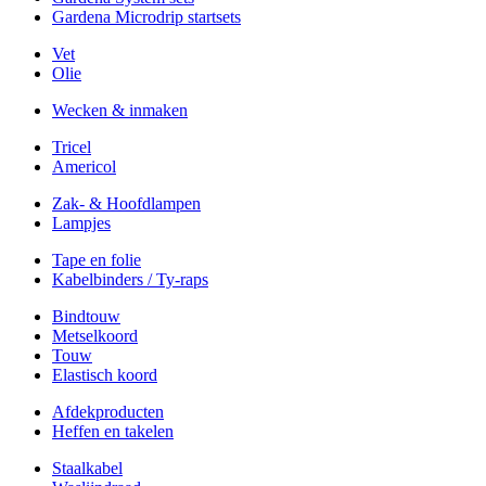
Gardena Microdrip startsets
Vet
Olie
Wecken & inmaken
Tricel
Americol
Zak- & Hoofdlampen
Lampjes
Tape en folie
Kabelbinders / Ty-raps
Bindtouw
Metselkoord
Touw
Elastisch koord
Afdekproducten
Heffen en takelen
Staalkabel