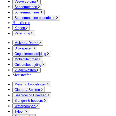
Veeverzorging
Scheermessen
Scheermachines
Scheermachine onderdelen
Huisdieren
Kippen
Verlichting
Muizen / Ratten
Drukspuiten
Ongediertebestrijding
Mollenklemmen
Onkruidbestrijding
Vliegenkasten
Meststoffen
Messing koppelingen
Gieters / Spuiten
Besproeiing Diversen
Slangen & houders
Waterpompen
Tyleen