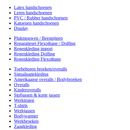
Latex handschoenen
Leren handschoenen
PVC / Rubber handschoenen
Katoenen handschoenen
Display
Plukmouwen / Beenpijpen
Reparatieset Flexothane / Dolfing
Regenkleding import
Regenkleding Dolfing
Regenkleding Flexothane
Toebehoren broeken/overalls
Signalisatiekleding
Amerikaanse overalls / Bodybroeken
Overalls
Kinderoveralls
Stofjassen & korte jassen
Werktruien
T-shirts
Werkjassen
Bodywarmer
Werkbroeken
Zaagkleding