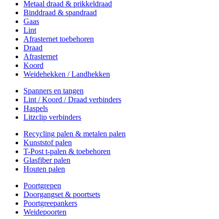
Metaal draad & prikkeldraad
Binddraad & spandraad
Gaas
Lint
Afrasternet toebehoren
Draad
Afrasternet
Koord
Weidehekken / Landhekken
Spanners en tangen
Lint / Koord / Draad verbinders
Haspels
Litzclip verbinders
Recycling palen & metalen palen
Kunststof palen
T-Post t-palen & toebehoren
Glasfiber palen
Houten palen
Poortgrepen
Doorgangset & poortsets
Poortgreepankers
Weidepoorten