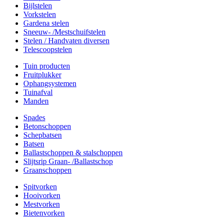
Bijlstelen
Vorkstelen
Gardena stelen
Sneeuw- /Mestschuifstelen
Stelen / Handvaten diversen
Telescoopstelen
Tuin producten
Fruitplukker
Ophangsystemen
Tuinafval
Manden
Spades
Betonschoppen
Schepbatsen
Batsen
Ballastschoppen & stalschoppen
Slijtsrip Graan- /Ballastschop
Graanschoppen
Spitvorken
Hooivorken
Mestvorken
Bietenvorken