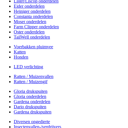
Lister/Liscop onderdelen
Eider onderdelen
Heiniger onderdelen
Constanta onderdelen
Moser onderdelen
Farm Clipper onderdelen
Oster onderdelen
TailWell onderdelen
Voerbakken pluimvee
Katten
Honden
LED verlichting
Ratten / Muizenvallen
Ratten / Muizengif
Gloria drukspuiten
Gloria onderdelen
Gardena onderdelen
Dario drukspuiten
Gardena drukspuiten
Diversen ongedierte
Insectenvallen-/verdrijvers