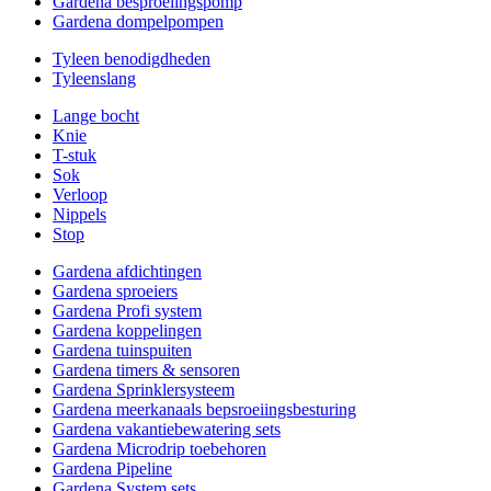
Gardena besproeiingspomp
Gardena dompelpompen
Tyleen benodigdheden
Tyleenslang
Lange bocht
Knie
T-stuk
Sok
Verloop
Nippels
Stop
Gardena afdichtingen
Gardena sproeiers
Gardena Profi system
Gardena koppelingen
Gardena tuinspuiten
Gardena timers & sensoren
Gardena Sprinklersysteem
Gardena meerkanaals bepsroeiingsbesturing
Gardena vakantiebewatering sets
Gardena Microdrip toebehoren
Gardena Pipeline
Gardena System sets