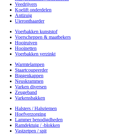
Veedrijvers
Koelift onderdelen
Antizuig
Uieronthaarder
Voerbakken kunststof
Voerscheppen & maatbekers
Hooiruiven
Hooinetten
Voerbakken verzinkt
Warmtelampen
Staartcoupeerder
Biggenkappen
Neuskrammen
Varken diversen
Zeugeband
Varkensbakken
Halsters / Halsriemen
Hoefverzorging
Lammer benodigdheden
Ramdektuig / -blokken
Vastzetpen / spit