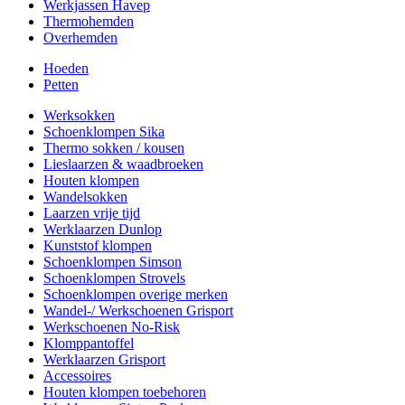
Werkjassen Havep
Thermohemden
Overhemden
Hoeden
Petten
Werksokken
Schoenklompen Sika
Thermo sokken / kousen
Lieslaarzen & waadbroeken
Houten klompen
Wandelsokken
Laarzen vrije tijd
Werklaarzen Dunlop
Kunststof klompen
Schoenklompen Simson
Schoenklompen Strovels
Schoenklompen overige merken
Wandel-/ Werkschoenen Grisport
Werkschoenen No-Risk
Klomppantoffel
Werklaarzen Grisport
Accessoires
Houten klompen toebehoren