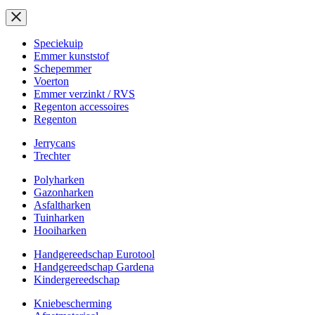
Speciekuip
Emmer kunststof
Schepemmer
Voerton
Emmer verzinkt / RVS
Regenton accessoires
Regenton
Jerrycans
Trechter
Polyharken
Gazonharken
Asfaltharken
Tuinharken
Hooiharken
Handgereedschap Eurotool
Handgereedschap Gardena
Kindergereedschap
Kniebescherming