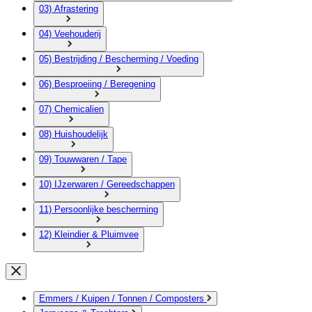
03) Afrastering
04) Veehouderij
05) Bestrijding / Bescherming / Voeding
06) Besproeiing / Beregening
07) Chemicalien
08) Huishoudelijk
09) Touwwaren / Tape
10) IJzerwaren / Gereedschappen
11) Persoonlijke bescherming
12) Kleindier & Pluimvee
Emmers / Kuipen / Tonnen / Composters