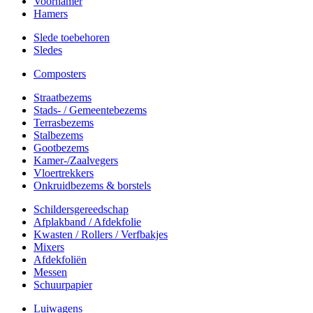
Voorhamer
Hamers
Slede toebehoren
Sledes
Composters
Straatbezems
Stads- / Gemeentebezems
Terrasbezems
Stalbezems
Gootbezems
Kamer-/Zaalvegers
Vloertrekkers
Onkruidbezems & borstels
Schildersgereedschap
Afplakband / Afdekfolie
Kwasten / Rollers / Verfbakjes
Mixers
Afdekfoliën
Messen
Schuurpapier
Luiwagens