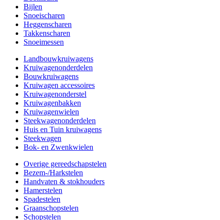
Bijlen
Snoeischaren
Heggenscharen
Takkenscharen
Snoeimessen
Landbouwkruiwagens
Kruiwagenonderdelen
Bouwkruiwagens
Kruiwagen accessoires
Kruiwagenonderstel
Kruiwagenbakken
Kruiwagenwielen
Steekwagenonderdelen
Huis en Tuin kruiwagens
Steekwagen
Bok- en Zwenkwielen
Overige gereedschapstelen
Bezem-/Harkstelen
Handvaten & stokhouders
Hamerstelen
Spadestelen
Graanschopstelen
Schopstelen