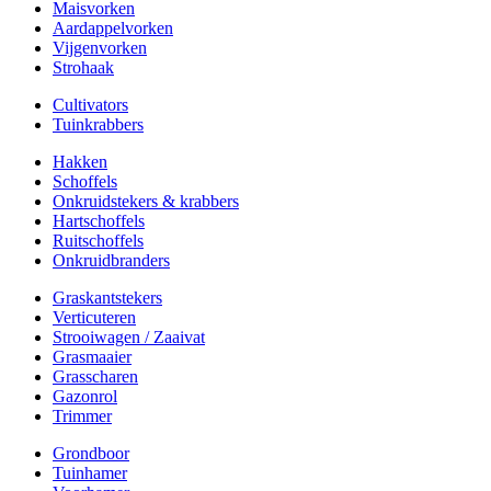
Maisvorken
Aardappelvorken
Vijgenvorken
Strohaak
Cultivators
Tuinkrabbers
Hakken
Schoffels
Onkruidstekers & krabbers
Hartschoffels
Ruitschoffels
Onkruidbranders
Graskantstekers
Verticuteren
Strooiwagen / Zaaivat
Grasmaaier
Grasscharen
Gazonrol
Trimmer
Grondboor
Tuinhamer