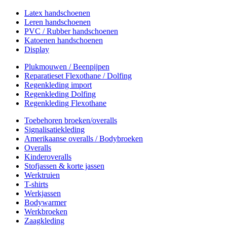
Latex handschoenen
Leren handschoenen
PVC / Rubber handschoenen
Katoenen handschoenen
Display
Plukmouwen / Beenpijpen
Reparatieset Flexothane / Dolfing
Regenkleding import
Regenkleding Dolfing
Regenkleding Flexothane
Toebehoren broeken/overalls
Signalisatiekleding
Amerikaanse overalls / Bodybroeken
Overalls
Kinderoveralls
Stofjassen & korte jassen
Werktruien
T-shirts
Werkjassen
Bodywarmer
Werkbroeken
Zaagkleding