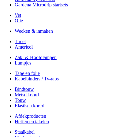
Gardena Microdrip startsets
Vet
Olie
Wecken & inmaken
Tricel
Americol
Zak- & Hoofdlampen
Lampjes
Tape en folie
Kabelbinders / Ty-raps
Bindtouw
Metselkoord
Touw
Elastisch koord
Afdekproducten
Heffen en takelen
Staalkabel