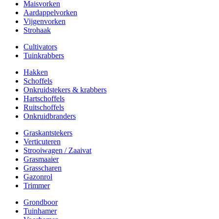
Maisvorken
Aardappelvorken
Vijgenvorken
Strohaak
Cultivators
Tuinkrabbers
Hakken
Schoffels
Onkruidstekers & krabbers
Hartschoffels
Ruitschoffels
Onkruidbranders
Graskantstekers
Verticuteren
Strooiwagen / Zaaivat
Grasmaaier
Grasscharen
Gazonrol
Trimmer
Grondboor
Tuinhamer