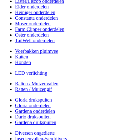
Lister/Liscop onderdelen
Eider onderdelen
Heiniger onderdelen
Constanta onderdelen
Moser onderdelen
Farm Clipper onderdelen
Oster onderdelen
TailWell onderdelen
Voerbakken pluimvee
Katten
Honden
LED verlichting
Ratten / Muizenvallen
Ratten / Muizengif
Gloria drukspuiten
Gloria onderdelen
Gardena onderdelen
Dario drukspuiten
Gardena drukspuiten
Diversen ongedierte
Insectenvallen-/verdrijvers