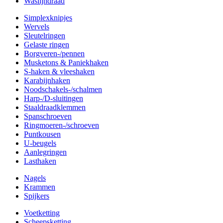
Waslijndraad
Simplexknipjes
Wervels
Sleutelringen
Gelaste ringen
Borgveren-/pennen
Musketons & Paniekhaken
S-haken & vleeshaken
Karabijnhaken
Noodschakels-/schalmen
Harp-/D-sluitingen
Staaldraadklemmen
Spanschroeven
Ringmoeren-/schroeven
Puntkousen
U-beugels
Aanlegringen
Lasthaken
Nagels
Krammen
Spijkers
Voetketting
Scheepsketting