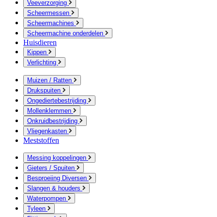
Veeverzorging
Scheermessen
Scheermachines
Scheermachine onderdelen
Huisdieren
Kippen
Verlichting
Muizen / Ratten
Drukspuiten
Ongediertebestrijding
Mollenklemmen
Onkruidbestrijding
Vliegenkasten
Meststoffen
Messing koppelingen
Gieters / Spuiten
Besproeiing Diversen
Slangen & houders
Waterpompen
Tyleen