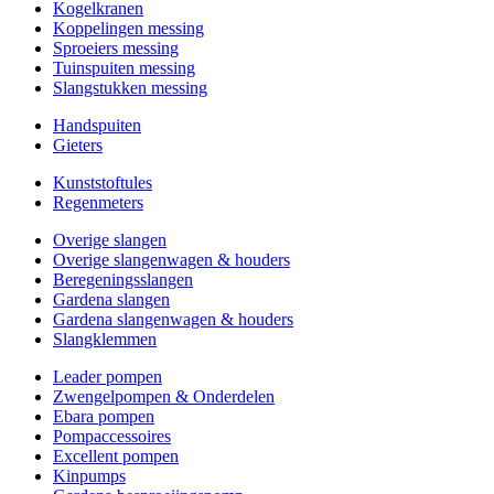
Kogelkranen
Koppelingen messing
Sproeiers messing
Tuinspuiten messing
Slangstukken messing
Handspuiten
Gieters
Kunststoftules
Regenmeters
Overige slangen
Overige slangenwagen & houders
Beregeningsslangen
Gardena slangen
Gardena slangenwagen & houders
Slangklemmen
Leader pompen
Zwengelpompen & Onderdelen
Ebara pompen
Pompaccessoires
Excellent pompen
Kinpumps