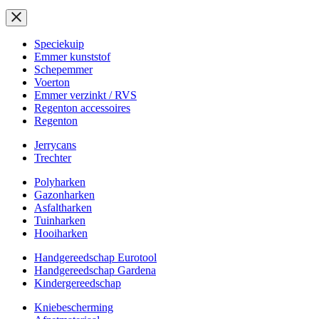
Speciekuip
Emmer kunststof
Schepemmer
Voerton
Emmer verzinkt / RVS
Regenton accessoires
Regenton
Jerrycans
Trechter
Polyharken
Gazonharken
Asfaltharken
Tuinharken
Hooiharken
Handgereedschap Eurotool
Handgereedschap Gardena
Kindergereedschap
Kniebescherming