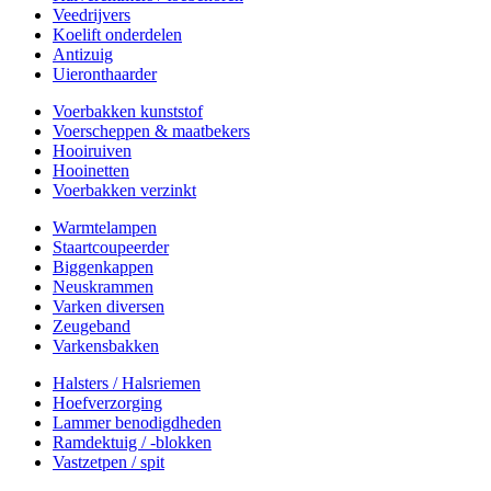
Veedrijvers
Koelift onderdelen
Antizuig
Uieronthaarder
Voerbakken kunststof
Voerscheppen & maatbekers
Hooiruiven
Hooinetten
Voerbakken verzinkt
Warmtelampen
Staartcoupeerder
Biggenkappen
Neuskrammen
Varken diversen
Zeugeband
Varkensbakken
Halsters / Halsriemen
Hoefverzorging
Lammer benodigdheden
Ramdektuig / -blokken
Vastzetpen / spit