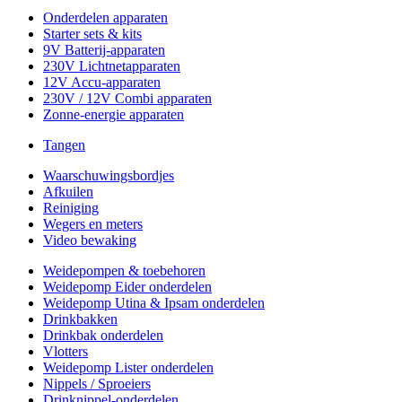
Onderdelen apparaten
Starter sets & kits
9V Batterij-apparaten
230V Lichtnetapparaten
12V Accu-apparaten
230V / 12V Combi apparaten
Zonne-energie apparaten
Tangen
Waarschuwingsbordjes
Afkuilen
Reiniging
Wegers en meters
Video bewaking
Weidepompen & toebehoren
Weidepomp Eider onderdelen
Weidepomp Utina & Ipsam onderdelen
Drinkbakken
Drinkbak onderdelen
Vlotters
Weidepomp Lister onderdelen
Nippels / Sproeiers
Drinknippel-onderdelen