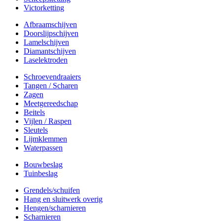
Victorketting
Afbraamschijven
Doorslijpschijven
Lamelschijven
Diamantschijven
Laselektroden
Schroevendraaiers
Tangen / Scharen
Zagen
Meetgereedschap
Beitels
Vijlen / Raspen
Sleutels
Lijmklemmen
Waterpassen
Bouwbeslag
Tuinbeslag
Grendels/schuifen
Hang en sluitwerk overig
Hengen/scharnieren
Scharnieren