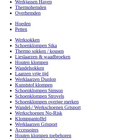
Werkjassen Havep
Thermohemden
Overhemden
Hoeden
Petten
Werksokken
Schoenklompen Sika
Thermo sokken / kousen
Lieslaarzen & waadbroeken
Houten klompen
Wandelsokken
Laarzen vrije tijd
Werklaarzen Dunlop
Kunststof klompen
Schoenklompen Simson
Schoenklompen Strovels
Schoenklompen overige merken
Wandel-/ Werkschoenen Grisport
Werkschoenen No-Risk
Klomppantoffel
Werklaarzen Grisport
Accessoires
Houten klompen toebehoren