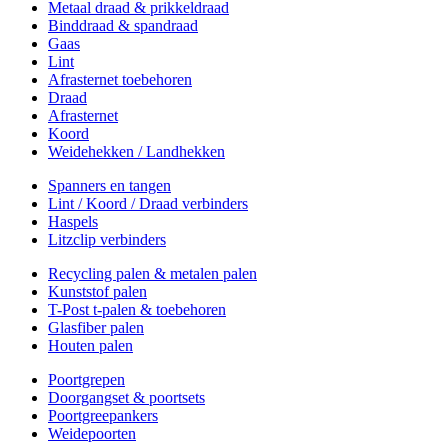
Metaal draad & prikkeldraad
Binddraad & spandraad
Gaas
Lint
Afrasternet toebehoren
Draad
Afrasternet
Koord
Weidehekken / Landhekken
Spanners en tangen
Lint / Koord / Draad verbinders
Haspels
Litzclip verbinders
Recycling palen & metalen palen
Kunststof palen
T-Post t-palen & toebehoren
Glasfiber palen
Houten palen
Poortgrepen
Doorgangset & poortsets
Poortgreepankers
Weidepoorten