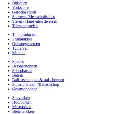
Bijlstelen
Vorkstelen
Gardena stelen
Sneeuw- /Mestschuifstelen
Stelen / Handvaten diversen
Telescoopstelen
Tuin producten
Fruitplukker
Ophangsystemen
Tuinafval
Manden
Spades
Betonschoppen
Schepbatsen
Batsen
Ballastschoppen & stalschoppen
Slijtsrip Graan- /Ballastschop
Graanschoppen
Spitvorken
Hooivorken
Mestvorken
Bietenvorken