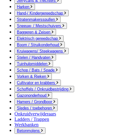
Jerrycans & Trechters
Harken
Hand-/ Kindergereedschap
Stratenmakersspullen
Sneeuw- / Mestschuivers
Baggeren & Zeisen
Elektrisch gereedschap
Boom / Struikonderhoud
Kruiwagens/ Steekwagens
Stelen / Handvaten
Tuinhulpmiddelen
Schop / Bats / Spade
Vorken & Rieken
Cultivator en krabbers
Schoffels / Onkruidbestrijding
Gazononderhoud
Hamers / Grondboor
Sledes / toebehoren
Onkruidverwijderaars
Ladders / Trappen
Werkbanken
Betonmolens