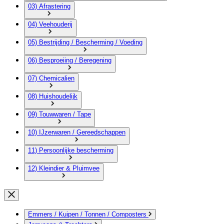
03) Afrastering
04) Veehouderij
05) Bestrijding / Bescherming / Voeding
06) Besproeiing / Beregening
07) Chemicalien
08) Huishoudelijk
09) Touwwaren / Tape
10) IJzerwaren / Gereedschappen
11) Persoonlijke bescherming
12) Kleindier & Pluimvee
Emmers / Kuipen / Tonnen / Composters