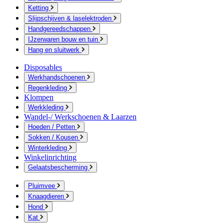
Ketting
Slijpschijven & laselektroden
Handgereedschappen
IJzerwaren bouw en tuin
Hang en sluitwerk
Disposables
Werkhandschoenen
Regenkleding
Klompen
Werkkleding
Wandel-/ Werkschoenen & Laarzen
Hoeden / Petten
Sokken / Kousen
Winterkleding
Winkelinrichting
Gelaatsbescherming
Pluimvee
Knaagdieren
Hond
Kat