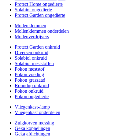
Protect Home ongedierte
Solabiol ongedierte
Protect Garden ongedierte
Mollenklemmen
Mollenklemmen onderdelen
Mollenverdrijvers
Protect Garden onkruid
Diversen onkruid
Solabiol onkruid
Solabiol meststoffen
Pokon meststof
Pokon voeding
Pokon graszaad
Roundup onkruid
Pokon onkruid
Pokon ongedierte
Vliegenkast-/lamp
Vliegenkast onderdelen
Zuigkorven messing
Geka koppelingen
Geka afdichtingen