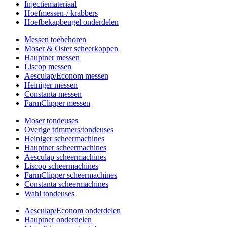
Injectiemateriaal
Hoefmessen-/ krabbers
Hoefbekapbeugel onderdelen
Messen toebehoren
Moser & Oster scheerkoppen
Hauptner messen
Liscop messen
Aesculap/Econom messen
Heiniger messen
Constanta messen
FarmClipper messen
Moser tondeuses
Overige trimmers/tondeuses
Heiniger scheermachines
Hauptner scheermachines
Aesculap scheermachines
Liscop scheermachines
FarmClipper scheermachines
Constanta scheermachines
Wahl tondeuses
Aesculap/Econom onderdelen
Hauptner onderdelen