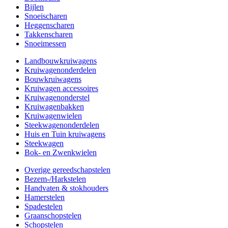
Bijlen
Snoeischaren
Heggenscharen
Takkenscharen
Snoeimessen
Landbouwkruiwagens
Kruiwagenonderdelen
Bouwkruiwagens
Kruiwagen accessoires
Kruiwagenonderstel
Kruiwagenbakken
Kruiwagenwielen
Steekwagenonderdelen
Huis en Tuin kruiwagens
Steekwagen
Bok- en Zwenkwielen
Overige gereedschapstelen
Bezem-/Harkstelen
Handvaten & stokhouders
Hamerstelen
Spadestelen
Graanschopstelen
Schopstelen