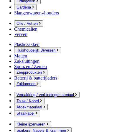
Fittingwerk
Gardena
Slangenwagen-/houders
Olie / Vetten
Chemicalien
Verven
Plasticzakken
Huishoudelijk Diversen
Matten
Zaksluitingen
Sponzen / Zemen
Zeepprodukten
Batterij & batterijladers
Zaklampen
Verpakking-/ verbindingsmateriaal
Touw / Koord
Afdekmateriaal
Staalkabel
Kleine ijzerwaren
Spijkers, Nagels & Krammen