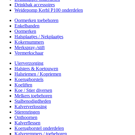
Drinkbak accessoires
Weidepomp Kerbl P100 onderdelen
Oormerken toebehoren
Enkelbanden
Oormerken
Halsplaatjes / Nekplaatjes
Kokernummers
Merkspray-/stift
Veemerkschaar
Uierverzorging
Halsters & Koetouwen
Halsriemen / Kopriemen
Koerugborstels
Koeliften
Koe / Stier diversen
Melkers toebehoren
Stalbenodigdheden
Kalververlossing
Stierenringen
Onthoornen
Kalverflessen
Koerugborstel onderdelen
Kalveremmers / toebehoren