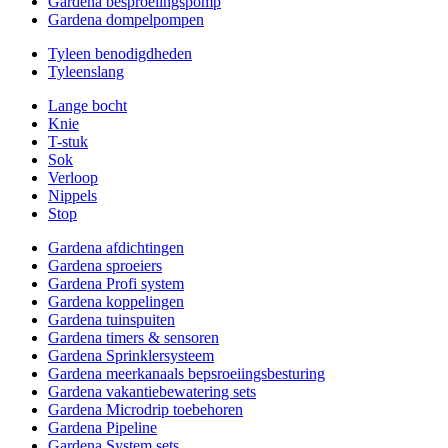
Gardena besproeiingspomp
Gardena dompelpompen
Tyleen benodigdheden
Tyleenslang
Lange bocht
Knie
T-stuk
Sok
Verloop
Nippels
Stop
Gardena afdichtingen
Gardena sproeiers
Gardena Profi system
Gardena koppelingen
Gardena tuinspuiten
Gardena timers & sensoren
Gardena Sprinklersysteem
Gardena meerkanaals bepsroeiingsbesturing
Gardena vakantiebewatering sets
Gardena Microdrip toebehoren
Gardena Pipeline
Gardena System sets