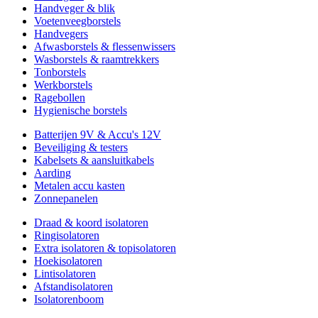
Handveger & blik
Voetenveegborstels
Handvegers
Afwasborstels & flessenwissers
Wasborstels & raamtrekkers
Tonborstels
Werkborstels
Ragebollen
Hygienische borstels
Batterijen 9V & Accu's 12V
Beveiliging & testers
Kabelsets & aansluitkabels
Aarding
Metalen accu kasten
Zonnepanelen
Draad & koord isolatoren
Ringisolatoren
Extra isolatoren & topisolatoren
Hoekisolatoren
Lintisolatoren
Afstandisolatoren
Isolatorenboom