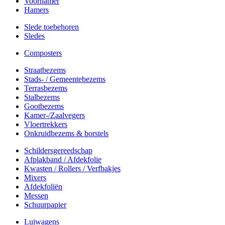
Voorhamer
Hamers
Slede toebehoren
Sledes
Composters
Straatbezems
Stads- / Gemeentebezems
Terrasbezems
Stalbezems
Gootbezems
Kamer-/Zaalvegers
Vloertrekkers
Onkruidbezems & borstels
Schildersgereedschap
Afplakband / Afdekfolie
Kwasten / Rollers / Verfbakjes
Mixers
Afdekfoliën
Messen
Schuurpapier
Luiwagens