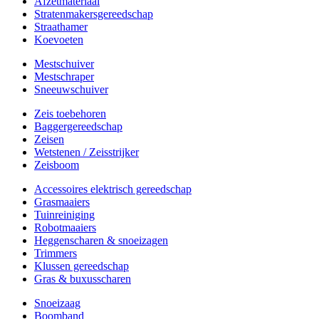
Afzetmateriaal
Stratenmakersgereedschap
Straathamer
Koevoeten
Mestschuiver
Mestschraper
Sneeuwschuiver
Zeis toebehoren
Baggergereedschap
Zeisen
Wetstenen / Zeisstrijker
Zeisboom
Accessoires elektrisch gereedschap
Grasmaaiers
Tuinreiniging
Robotmaaiers
Heggenscharen & snoeizagen
Trimmers
Klussen gereedschap
Gras & buxusscharen
Snoeizaag
Boomband