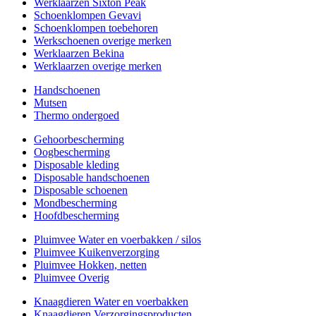
Werklaarzen Sixton Peak
Schoenklompen Gevavi
Schoenklompen toebehoren
Werkschoenen overige merken
Werklaarzen Bekina
Werklaarzen overige merken
Handschoenen
Mutsen
Thermo ondergoed
Gehoorbescherming
Oogbescherming
Disposable kleding
Disposable handschoenen
Disposable schoenen
Mondbescherming
Hoofdbescherming
Pluimvee Water en voerbakken / silos
Pluimvee Kuikenverzorging
Pluimvee Hokken, netten
Pluimvee Overig
Knaagdieren Water en voerbakken
Knaagdieren Verzorgingsproducten