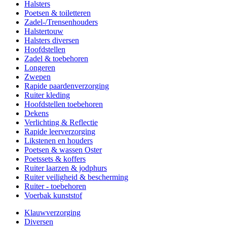
Halsters
Poetsen & toiletteren
Zadel-/Trensenhouders
Halstertouw
Halsters diversen
Hoofdstellen
Zadel & toebehoren
Longeren
Zwepen
Rapide paardenverzorging
Ruiter kleding
Hoofdstellen toebehoren
Dekens
Verlichting & Reflectie
Rapide leerverzorging
Likstenen en houders
Poetsen & wassen Oster
Poetssets & koffers
Ruiter laarzen & jodphurs
Ruiter veiligheid & bescherming
Ruiter - toebehoren
Voerbak kunststof
Klauwverzorging
Diversen