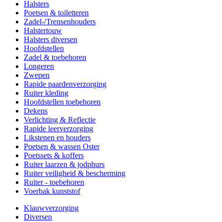
Halsters
Poetsen & toiletteren
Zadel-/Trensenhouders
Halstertouw
Halsters diversen
Hoofdstellen
Zadel & toebehoren
Longeren
Zwepen
Rapide paardenverzorging
Ruiter kleding
Hoofdstellen toebehoren
Dekens
Verlichting & Reflectie
Rapide leerverzorging
Likstenen en houders
Poetsen & wassen Oster
Poetssets & koffers
Ruiter laarzen & jodphurs
Ruiter veiligheid & bescherming
Ruiter - toebehoren
Voerbak kunststof
Klauwverzorging
Diversen