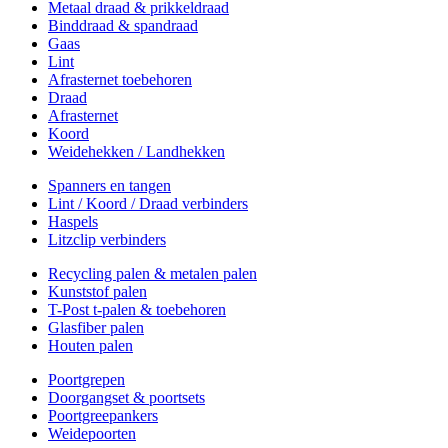
Metaal draad & prikkeldraad
Binddraad & spandraad
Gaas
Lint
Afrasternet toebehoren
Draad
Afrasternet
Koord
Weidehekken / Landhekken
Spanners en tangen
Lint / Koord / Draad verbinders
Haspels
Litzclip verbinders
Recycling palen & metalen palen
Kunststof palen
T-Post t-palen & toebehoren
Glasfiber palen
Houten palen
Poortgrepen
Doorgangset & poortsets
Poortgreepankers
Weidepoorten