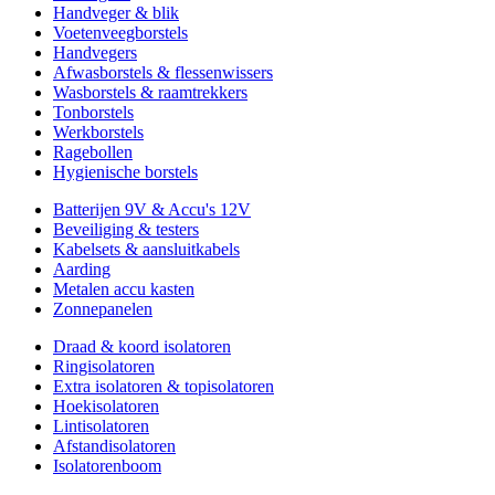
Handveger & blik
Voetenveegborstels
Handvegers
Afwasborstels & flessenwissers
Wasborstels & raamtrekkers
Tonborstels
Werkborstels
Ragebollen
Hygienische borstels
Batterijen 9V & Accu's 12V
Beveiliging & testers
Kabelsets & aansluitkabels
Aarding
Metalen accu kasten
Zonnepanelen
Draad & koord isolatoren
Ringisolatoren
Extra isolatoren & topisolatoren
Hoekisolatoren
Lintisolatoren
Afstandisolatoren
Isolatorenboom