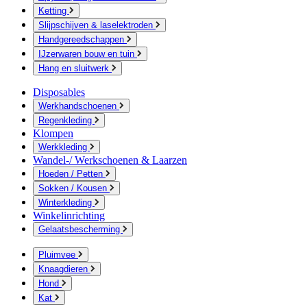
Ketting
Slijpschijven & laselektroden
Handgereedschappen
IJzerwaren bouw en tuin
Hang en sluitwerk
Disposables
Werkhandschoenen
Regenkleding
Klompen
Werkkleding
Wandel-/ Werkschoenen & Laarzen
Hoeden / Petten
Sokken / Kousen
Winterkleding
Winkelinrichting
Gelaatsbescherming
Pluimvee
Knaagdieren
Hond
Kat