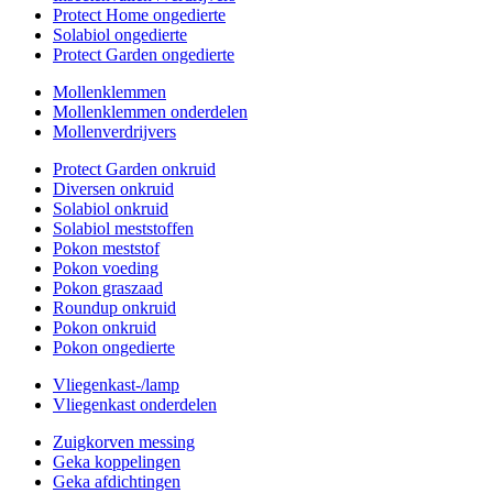
Protect Home ongedierte
Solabiol ongedierte
Protect Garden ongedierte
Mollenklemmen
Mollenklemmen onderdelen
Mollenverdrijvers
Protect Garden onkruid
Diversen onkruid
Solabiol onkruid
Solabiol meststoffen
Pokon meststof
Pokon voeding
Pokon graszaad
Roundup onkruid
Pokon onkruid
Pokon ongedierte
Vliegenkast-/lamp
Vliegenkast onderdelen
Zuigkorven messing
Geka koppelingen
Geka afdichtingen