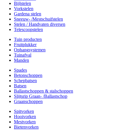
Bijlstelen
Vorkstelen
Gardena stelen
Sneeuw- /Mestschuifstelen
Stelen / Handvaten diversen
Telescoopstelen
Tuin producten
Fruitplukker
Ophangsystemen
Tuinafval
Manden
Spades
Betonschoppen
Schepbatsen
Batsen
Ballastschoppen & stalschoppen
Slijtsrip Graan- /Ballastschop
Graanschoppen
Spitvorken
Hooivorken
Mestvorken
Bietenvorken