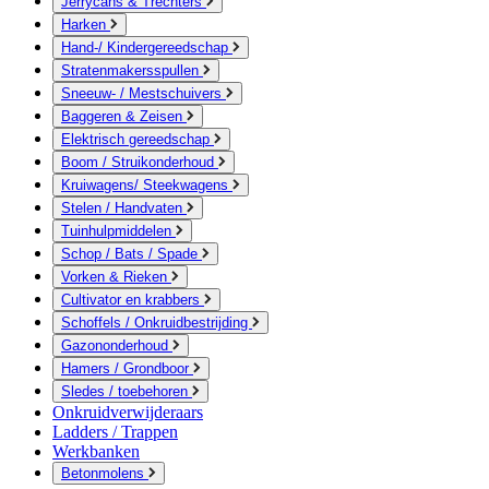
Jerrycans & Trechters
Harken
Hand-/ Kindergereedschap
Stratenmakersspullen
Sneeuw- / Mestschuivers
Baggeren & Zeisen
Elektrisch gereedschap
Boom / Struikonderhoud
Kruiwagens/ Steekwagens
Stelen / Handvaten
Tuinhulpmiddelen
Schop / Bats / Spade
Vorken & Rieken
Cultivator en krabbers
Schoffels / Onkruidbestrijding
Gazononderhoud
Hamers / Grondboor
Sledes / toebehoren
Onkruidverwijderaars
Ladders / Trappen
Werkbanken
Betonmolens