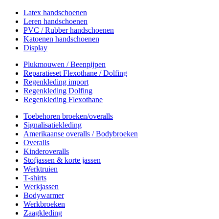
Latex handschoenen
Leren handschoenen
PVC / Rubber handschoenen
Katoenen handschoenen
Display
Plukmouwen / Beenpijpen
Reparatieset Flexothane / Dolfing
Regenkleding import
Regenkleding Dolfing
Regenkleding Flexothane
Toebehoren broeken/overalls
Signalisatiekleding
Amerikaanse overalls / Bodybroeken
Overalls
Kinderoveralls
Stofjassen & korte jassen
Werktruien
T-shirts
Werkjassen
Bodywarmer
Werkbroeken
Zaagkleding