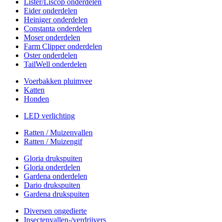
Lister/Liscop onderdelen
Eider onderdelen
Heiniger onderdelen
Constanta onderdelen
Moser onderdelen
Farm Clipper onderdelen
Oster onderdelen
TailWell onderdelen
Voerbakken pluimvee
Katten
Honden
LED verlichting
Ratten / Muizenvallen
Ratten / Muizengif
Gloria drukspuiten
Gloria onderdelen
Gardena onderdelen
Dario drukspuiten
Gardena drukspuiten
Diversen ongedierte
Insectenvallen-/verdrijvers