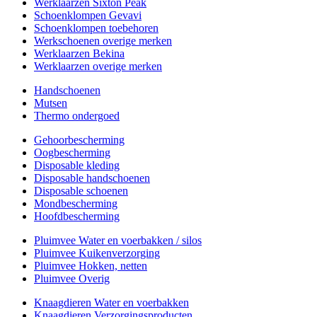
Werklaarzen Sixton Peak
Schoenklompen Gevavi
Schoenklompen toebehoren
Werkschoenen overige merken
Werklaarzen Bekina
Werklaarzen overige merken
Handschoenen
Mutsen
Thermo ondergoed
Gehoorbescherming
Oogbescherming
Disposable kleding
Disposable handschoenen
Disposable schoenen
Mondbescherming
Hoofdbescherming
Pluimvee Water en voerbakken / silos
Pluimvee Kuikenverzorging
Pluimvee Hokken, netten
Pluimvee Overig
Knaagdieren Water en voerbakken
Knaagdieren Verzorgingsproducten