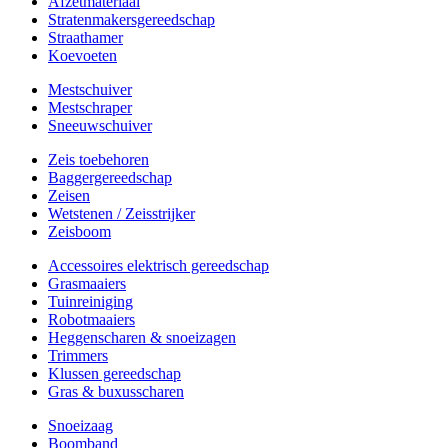
Afzetmateriaal
Stratenmakersgereedschap
Straathamer
Koevoeten
Mestschuiver
Mestschraper
Sneeuwschuiver
Zeis toebehoren
Baggergereedschap
Zeisen
Wetstenen / Zeisstrijker
Zeisboom
Accessoires elektrisch gereedschap
Grasmaaiers
Tuinreiniging
Robotmaaiers
Heggenscharen & snoeizagen
Trimmers
Klussen gereedschap
Gras & buxusscharen
Snoeizaag
Boomband