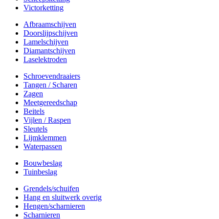
Victorketting
Afbraamschijven
Doorslijpschijven
Lamelschijven
Diamantschijven
Laselektroden
Schroevendraaiers
Tangen / Scharen
Zagen
Meetgereedschap
Beitels
Vijlen / Raspen
Sleutels
Lijmklemmen
Waterpassen
Bouwbeslag
Tuinbeslag
Grendels/schuifen
Hang en sluitwerk overig
Hengen/scharnieren
Scharnieren