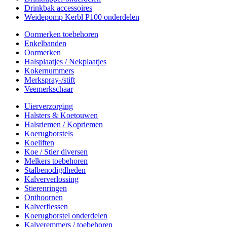
Drinkbak accessoires
Weidepomp Kerbl P100 onderdelen
Oormerken toebehoren
Enkelbanden
Oormerken
Halsplaatjes / Nekplaatjes
Kokernummers
Merkspray-/stift
Veemerkschaar
Uierverzorging
Halsters & Koetouwen
Halsriemen / Kopriemen
Koerugborstels
Koeliften
Koe / Stier diversen
Melkers toebehoren
Stalbenodigdheden
Kalververlossing
Stierenringen
Onthoornen
Kalverflessen
Koerugborstel onderdelen
Kalveremmers / toebehoren