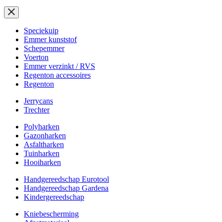
Speciekuip
Emmer kunststof
Schepemmer
Voerton
Emmer verzinkt / RVS
Regenton accessoires
Regenton
Jerrycans
Trechter
Polyharken
Gazonharken
Asfaltharken
Tuinharken
Hooiharken
Handgereedschap Eurotool
Handgereedschap Gardena
Kindergereedschap
Kniebescherming