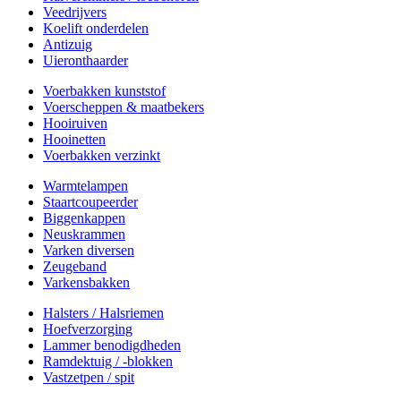
Veedrijvers
Koelift onderdelen
Antizuig
Uieronthaarder
Voerbakken kunststof
Voerscheppen & maatbekers
Hooiruiven
Hooinetten
Voerbakken verzinkt
Warmtelampen
Staartcoupeerder
Biggenkappen
Neuskrammen
Varken diversen
Zeugeband
Varkensbakken
Halsters / Halsriemen
Hoefverzorging
Lammer benodigdheden
Ramdektuig / -blokken
Vastzetpen / spit