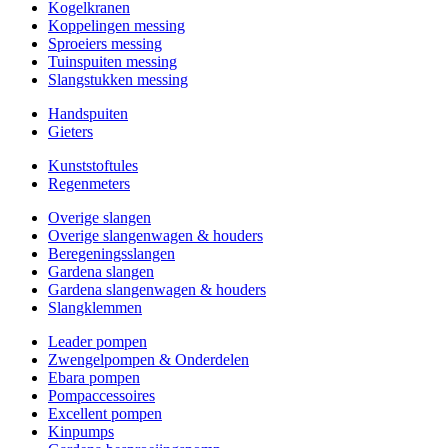
Kogelkranen
Koppelingen messing
Sproeiers messing
Tuinspuiten messing
Slangstukken messing
Handspuiten
Gieters
Kunststoftules
Regenmeters
Overige slangen
Overige slangenwagen & houders
Beregeningsslangen
Gardena slangen
Gardena slangenwagen & houders
Slangklemmen
Leader pompen
Zwengelpompen & Onderdelen
Ebara pompen
Pompaccessoires
Excellent pompen
Kinpumps