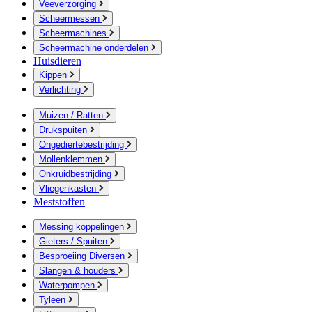
Veeverzorging
Scheermessen
Scheermachines
Scheermachine onderdelen
Huisdieren
Kippen
Verlichting
Muizen / Ratten
Drukspuiten
Ongediertebestrijding
Mollenklemmen
Onkruidbestrijding
Vliegenkasten
Meststoffen
Messing koppelingen
Gieters / Spuiten
Besproeiing Diversen
Slangen & houders
Waterpompen
Tyleen