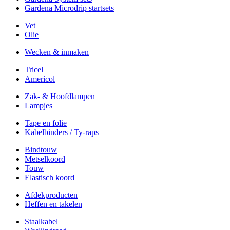
Gardena Microdrip startsets
Vet
Olie
Wecken & inmaken
Tricel
Americol
Zak- & Hoofdlampen
Lampjes
Tape en folie
Kabelbinders / Ty-raps
Bindtouw
Metselkoord
Touw
Elastisch koord
Afdekproducten
Heffen en takelen
Staalkabel