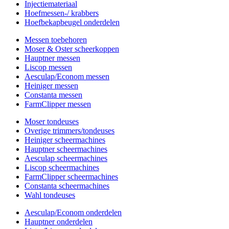
Injectiemateriaal
Hoefmessen-/ krabbers
Hoefbekapbeugel onderdelen
Messen toebehoren
Moser & Oster scheerkoppen
Hauptner messen
Liscop messen
Aesculap/Econom messen
Heiniger messen
Constanta messen
FarmClipper messen
Moser tondeuses
Overige trimmers/tondeuses
Heiniger scheermachines
Hauptner scheermachines
Aesculap scheermachines
Liscop scheermachines
FarmClipper scheermachines
Constanta scheermachines
Wahl tondeuses
Aesculap/Econom onderdelen
Hauptner onderdelen