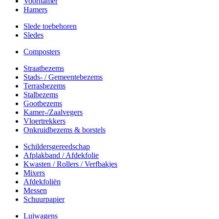
Voorhamer
Hamers
Slede toebehoren
Sledes
Composters
Straatbezems
Stads- / Gemeentebezems
Terrasbezems
Stalbezems
Gootbezems
Kamer-/Zaalvegers
Vloertrekkers
Onkruidbezems & borstels
Schildersgereedschap
Afplakband / Afdekfolie
Kwasten / Rollers / Verfbakjes
Mixers
Afdekfoliën
Messen
Schuurpapier
Luiwagens