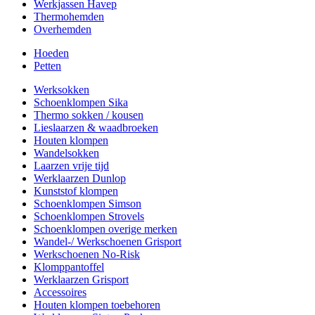
Werkjassen Havep
Thermohemden
Overhemden
Hoeden
Petten
Werksokken
Schoenklompen Sika
Thermo sokken / kousen
Lieslaarzen & waadbroeken
Houten klompen
Wandelsokken
Laarzen vrije tijd
Werklaarzen Dunlop
Kunststof klompen
Schoenklompen Simson
Schoenklompen Strovels
Schoenklompen overige merken
Wandel-/ Werkschoenen Grisport
Werkschoenen No-Risk
Klomppantoffel
Werklaarzen Grisport
Accessoires
Houten klompen toebehoren