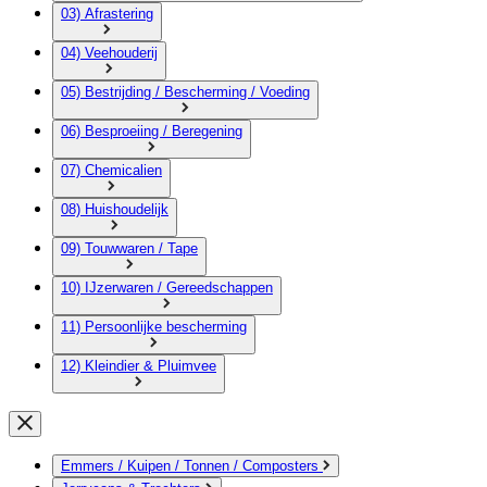
03) Afrastering
04) Veehouderij
05) Bestrijding / Bescherming / Voeding
06) Besproeiing / Beregening
07) Chemicalien
08) Huishoudelijk
09) Touwwaren / Tape
10) IJzerwaren / Gereedschappen
11) Persoonlijke bescherming
12) Kleindier & Pluimvee
Emmers / Kuipen / Tonnen / Composters