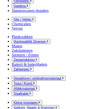
Fittingwerk
Gardena
Slangenwagen-/houders
Olie / Vetten
Chemicalien
Verven
Plasticzakken
Huishoudelijk Diversen
Matten
Zaksluitingen
Sponzen / Zemen
Zeepprodukten
Batterij & batterijladers
Zaklampen
Verpakking-/ verbindingsmateriaal
Touw / Koord
Afdekmateriaal
Staalkabel
Kleine ijzerwaren
Spijkers, Nagels & Krammen