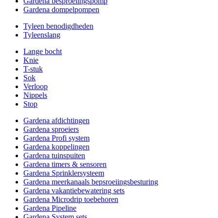
Gardena besproeiingspomp
Gardena dompelpompen
Tyleen benodigdheden
Tyleenslang
Lange bocht
Knie
T-stuk
Sok
Verloop
Nippels
Stop
Gardena afdichtingen
Gardena sproeiers
Gardena Profi system
Gardena koppelingen
Gardena tuinspuiten
Gardena timers & sensoren
Gardena Sprinklersysteem
Gardena meerkanaals bepsroeiingsbesturing
Gardena vakantiebewatering sets
Gardena Microdrip toebehoren
Gardena Pipeline
Gardena System sets