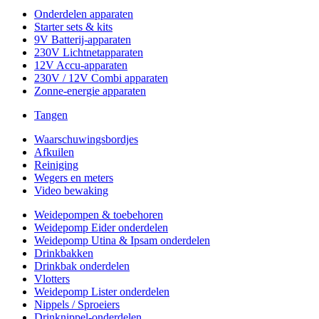
Onderdelen apparaten
Starter sets & kits
9V Batterij-apparaten
230V Lichtnetapparaten
12V Accu-apparaten
230V / 12V Combi apparaten
Zonne-energie apparaten
Tangen
Waarschuwingsbordjes
Afkuilen
Reiniging
Wegers en meters
Video bewaking
Weidepompen & toebehoren
Weidepomp Eider onderdelen
Weidepomp Utina & Ipsam onderdelen
Drinkbakken
Drinkbak onderdelen
Vlotters
Weidepomp Lister onderdelen
Nippels / Sproeiers
Drinknippel-onderdelen