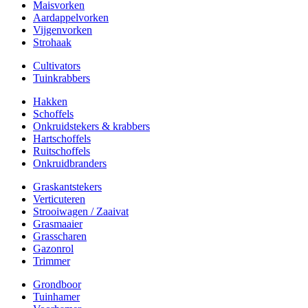
Maisvorken
Aardappelvorken
Vijgenvorken
Strohaak
Cultivators
Tuinkrabbers
Hakken
Schoffels
Onkruidstekers & krabbers
Hartschoffels
Ruitschoffels
Onkruidbranders
Graskantstekers
Verticuteren
Strooiwagen / Zaaivat
Grasmaaier
Grasscharen
Gazonrol
Trimmer
Grondboor
Tuinhamer