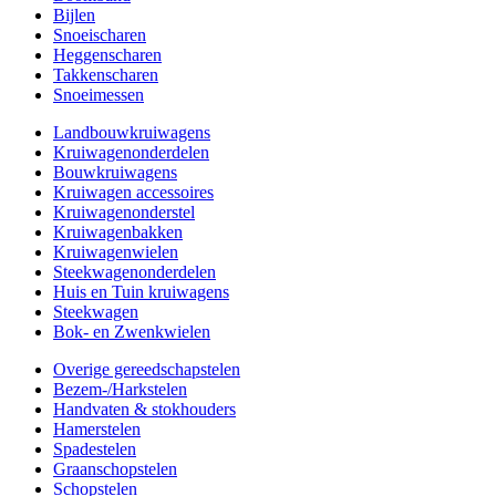
Bijlen
Snoeischaren
Heggenscharen
Takkenscharen
Snoeimessen
Landbouwkruiwagens
Kruiwagenonderdelen
Bouwkruiwagens
Kruiwagen accessoires
Kruiwagenonderstel
Kruiwagenbakken
Kruiwagenwielen
Steekwagenonderdelen
Huis en Tuin kruiwagens
Steekwagen
Bok- en Zwenkwielen
Overige gereedschapstelen
Bezem-/Harkstelen
Handvaten & stokhouders
Hamerstelen
Spadestelen
Graanschopstelen
Schopstelen