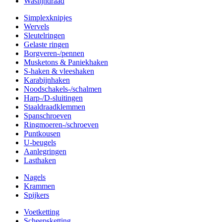
Waslijndraad
Simplexknipjes
Wervels
Sleutelringen
Gelaste ringen
Borgveren-/pennen
Musketons & Paniekhaken
S-haken & vleeshaken
Karabijnhaken
Noodschakels-/schalmen
Harp-/D-sluitingen
Staaldraadklemmen
Spanschroeven
Ringmoeren-/schroeven
Puntkousen
U-beugels
Aanlegringen
Lasthaken
Nagels
Krammen
Spijkers
Voetketting
Scheepsketting