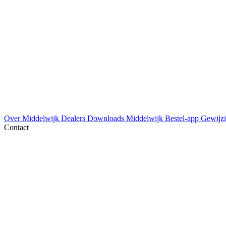
Over Middelwijk
Dealers
Downloads
Middelwijk Bestel-app
Gewijzi
Contact