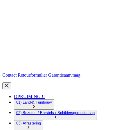
Contact
Retourformulier
Garantieaanvraag
OPRUIMING !!
01) Land-& Tuinbouw
02) Bezems / Borstels / Schildersgereedschap
03) Afrastering