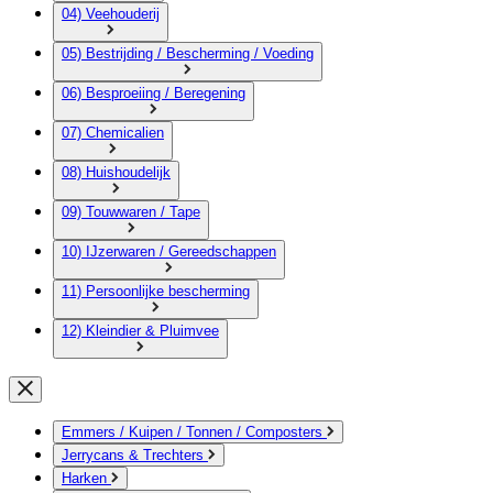
04) Veehouderij
05) Bestrijding / Bescherming / Voeding
06) Besproeiing / Beregening
07) Chemicalien
08) Huishoudelijk
09) Touwwaren / Tape
10) IJzerwaren / Gereedschappen
11) Persoonlijke bescherming
12) Kleindier & Pluimvee
Emmers / Kuipen / Tonnen / Composters
Jerrycans & Trechters
Harken