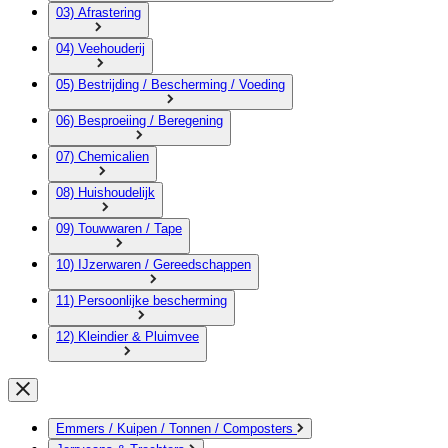
03) Afrastering
04) Veehouderij
05) Bestrijding / Bescherming / Voeding
06) Besproeiing / Beregening
07) Chemicalien
08) Huishoudelijk
09) Touwwaren / Tape
10) IJzerwaren / Gereedschappen
11) Persoonlijke bescherming
12) Kleindier & Pluimvee
Emmers / Kuipen / Tonnen / Composters