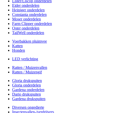
Lister/Liscop onderdelen
Eider onderdelen
Heiniger onderdelen
Constanta onderdelen
Moser onderdelen
Farm Clipper onderdelen
Oster onderdelen
TailWell onderdelen
Voerbakken pluimvee
Katten
Honden
LED verlichting
Ratten / Muizenvallen
Ratten / Muizengif
Gloria drukspuiten
Gloria onderdelen
Gardena onderdelen
Dario drukspuiten
Gardena drukspuiten
Diversen ongedierte
Insectenvallen-/verdrijvers