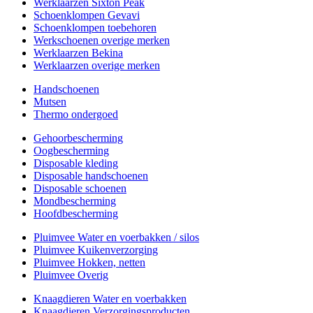
Werklaarzen Sixton Peak
Schoenklompen Gevavi
Schoenklompen toebehoren
Werkschoenen overige merken
Werklaarzen Bekina
Werklaarzen overige merken
Handschoenen
Mutsen
Thermo ondergoed
Gehoorbescherming
Oogbescherming
Disposable kleding
Disposable handschoenen
Disposable schoenen
Mondbescherming
Hoofdbescherming
Pluimvee Water en voerbakken / silos
Pluimvee Kuikenverzorging
Pluimvee Hokken, netten
Pluimvee Overig
Knaagdieren Water en voerbakken
Knaagdieren Verzorgingsproducten