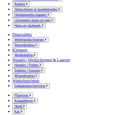
Ketting
Slijpschijven & laselektroden
Handgereedschappen
IJzerwaren bouw en tuin
Hang en sluitwerk
Disposables
Werkhandschoenen
Regenkleding
Klompen
Werkkleding
Wandel-/ Werkschoenen & Laarzen
Hoeden / Petten
Sokken / Kousen
Winterkleding
Winkelinrichting
Gelaatsbescherming
Pluimvee
Knaagdieren
Hond
Kat