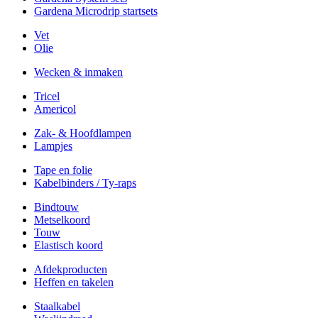
Gardena Microdrip startsets
Vet
Olie
Wecken & inmaken
Tricel
Americol
Zak- & Hoofdlampen
Lampjes
Tape en folie
Kabelbinders / Ty-raps
Bindtouw
Metselkoord
Touw
Elastisch koord
Afdekproducten
Heffen en takelen
Staalkabel