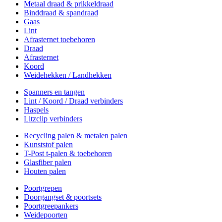
Metaal draad & prikkeldraad
Binddraad & spandraad
Gaas
Lint
Afrasternet toebehoren
Draad
Afrasternet
Koord
Weidehekken / Landhekken
Spanners en tangen
Lint / Koord / Draad verbinders
Haspels
Litzclip verbinders
Recycling palen & metalen palen
Kunststof palen
T-Post t-palen & toebehoren
Glasfiber palen
Houten palen
Poortgrepen
Doorgangset & poortsets
Poortgreepankers
Weidepoorten