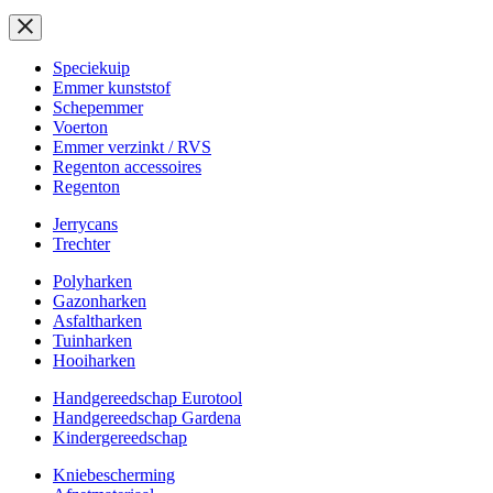
Speciekuip
Emmer kunststof
Schepemmer
Voerton
Emmer verzinkt / RVS
Regenton accessoires
Regenton
Jerrycans
Trechter
Polyharken
Gazonharken
Asfaltharken
Tuinharken
Hooiharken
Handgereedschap Eurotool
Handgereedschap Gardena
Kindergereedschap
Kniebescherming