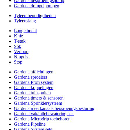
Gardena besproeiingspomp
Gardena dompelpompen
Tyleen benodigdheden
Tyleenslang
Lange bocht
Knie
T-stuk
Sok
Verloop
Nippels
Stop
Gardena afdichtingen
Gardena sproeiers
Gardena Profi system
Gardena koppelingen
Gardena tuinspuiten
Gardena timers & sensoren
Gardena Sprinklersysteem
Gardena meerkanaals bepsroeiingsbesturing
Gardena vakantiebewatering sets
Gardena Microdrip toebehoren
Gardena Pipeline
Gardena System sets