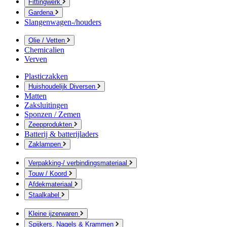
Fittingwerk
Gardena
Slangenwagen-/houders
Olie / Vetten
Chemicalien
Verven
Plasticzakken
Huishoudelijk Diversen
Matten
Zaksluitingen
Sponzen / Zemen
Zeepprodukten
Batterij & batterijladers
Zaklampen
Verpakking-/ verbindingsmateriaal
Touw / Koord
Afdekmateriaal
Staalkabel
Kleine ijzerwaren
Spijkers, Nagels & Krammen