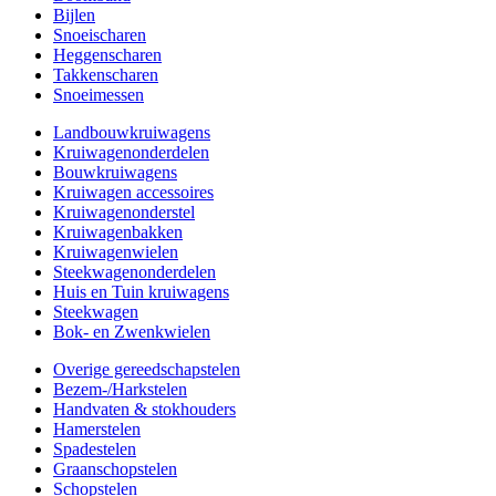
Bijlen
Snoeischaren
Heggenscharen
Takkenscharen
Snoeimessen
Landbouwkruiwagens
Kruiwagenonderdelen
Bouwkruiwagens
Kruiwagen accessoires
Kruiwagenonderstel
Kruiwagenbakken
Kruiwagenwielen
Steekwagenonderdelen
Huis en Tuin kruiwagens
Steekwagen
Bok- en Zwenkwielen
Overige gereedschapstelen
Bezem-/Harkstelen
Handvaten & stokhouders
Hamerstelen
Spadestelen
Graanschopstelen
Schopstelen