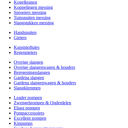
Kogelkranen
Koppelingen messing
Sproeiers messing
Tuinspuiten messing
Slangstukken messing
Handspuiten
Gieters
Kunststoftules
Regenmeters
Overige slangen
Overige slangenwagen & houders
Beregeningsslangen
Gardena slangen
Gardena slangenwagen & houders
Slangklemmen
Leader pompen
Zwengelpompen & Onderdelen
Ebara pompen
Pompaccessoires
Excellent pompen
Kinpumps