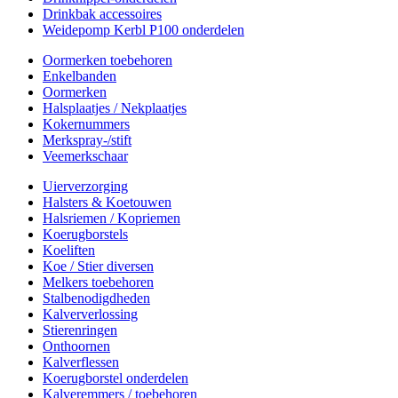
Drinkbak accessoires
Weidepomp Kerbl P100 onderdelen
Oormerken toebehoren
Enkelbanden
Oormerken
Halsplaatjes / Nekplaatjes
Kokernummers
Merkspray-/stift
Veemerkschaar
Uierverzorging
Halsters & Koetouwen
Halsriemen / Kopriemen
Koerugborstels
Koeliften
Koe / Stier diversen
Melkers toebehoren
Stalbenodigdheden
Kalververlossing
Stierenringen
Onthoornen
Kalverflessen
Koerugborstel onderdelen
Kalveremmers / toebehoren