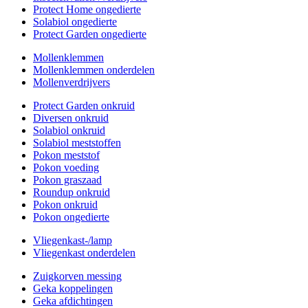
Protect Home ongedierte
Solabiol ongedierte
Protect Garden ongedierte
Mollenklemmen
Mollenklemmen onderdelen
Mollenverdrijvers
Protect Garden onkruid
Diversen onkruid
Solabiol onkruid
Solabiol meststoffen
Pokon meststof
Pokon voeding
Pokon graszaad
Roundup onkruid
Pokon onkruid
Pokon ongedierte
Vliegenkast-/lamp
Vliegenkast onderdelen
Zuigkorven messing
Geka koppelingen
Geka afdichtingen