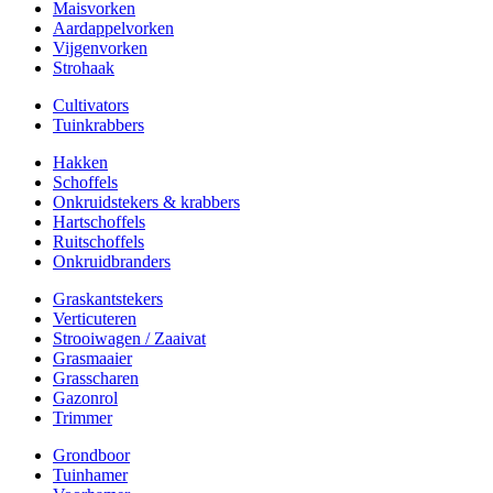
Maisvorken
Aardappelvorken
Vijgenvorken
Strohaak
Cultivators
Tuinkrabbers
Hakken
Schoffels
Onkruidstekers & krabbers
Hartschoffels
Ruitschoffels
Onkruidbranders
Graskantstekers
Verticuteren
Strooiwagen / Zaaivat
Grasmaaier
Grasscharen
Gazonrol
Trimmer
Grondboor
Tuinhamer