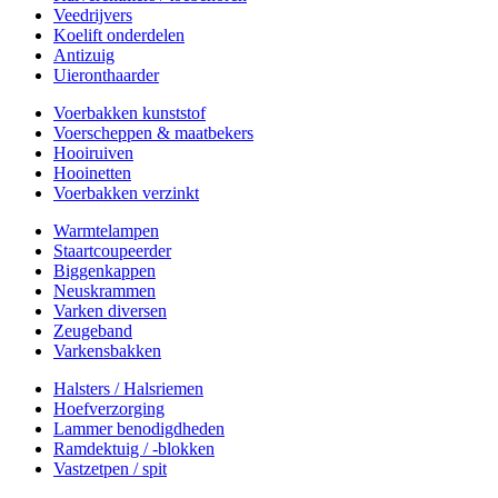
Veedrijvers
Koelift onderdelen
Antizuig
Uieronthaarder
Voerbakken kunststof
Voerscheppen & maatbekers
Hooiruiven
Hooinetten
Voerbakken verzinkt
Warmtelampen
Staartcoupeerder
Biggenkappen
Neuskrammen
Varken diversen
Zeugeband
Varkensbakken
Halsters / Halsriemen
Hoefverzorging
Lammer benodigdheden
Ramdektuig / -blokken
Vastzetpen / spit