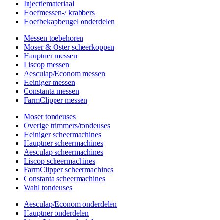
Injectiemateriaal
Hoefmessen-/ krabbers
Hoefbekapbeugel onderdelen
Messen toebehoren
Moser & Oster scheerkoppen
Hauptner messen
Liscop messen
Aesculap/Econom messen
Heiniger messen
Constanta messen
FarmClipper messen
Moser tondeuses
Overige trimmers/tondeuses
Heiniger scheermachines
Hauptner scheermachines
Aesculap scheermachines
Liscop scheermachines
FarmClipper scheermachines
Constanta scheermachines
Wahl tondeuses
Aesculap/Econom onderdelen
Hauptner onderdelen