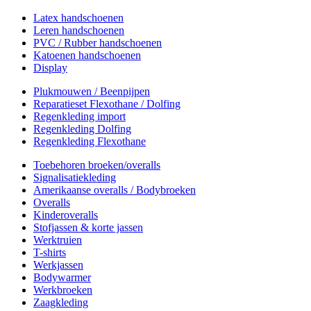
Latex handschoenen
Leren handschoenen
PVC / Rubber handschoenen
Katoenen handschoenen
Display
Plukmouwen / Beenpijpen
Reparatieset Flexothane / Dolfing
Regenkleding import
Regenkleding Dolfing
Regenkleding Flexothane
Toebehoren broeken/overalls
Signalisatiekleding
Amerikaanse overalls / Bodybroeken
Overalls
Kinderoveralls
Stofjassen & korte jassen
Werktruien
T-shirts
Werkjassen
Bodywarmer
Werkbroeken
Zaagkleding