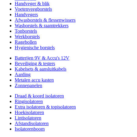
Handveger & blik
Voetenveegborstels
Handvegers
Afwasborstels & flessenwissers
Wasborstels & raamtrekkers
Tonborstels
Werkborstels
Ragebollen
Hygienische borstels
Batterijen 9V & Accu's 12V
Beveiliging & testers
Kabelsets & aansluitkabels
Aarding
Metalen accu kasten
Zonnepanelen
Draad & koord isolatoren
Ringisolatoren
Extra isolatoren & topisolatoren
Hoekisolatoren
Lintisolatoren
Afstandisolatoren
Isolatorenboom