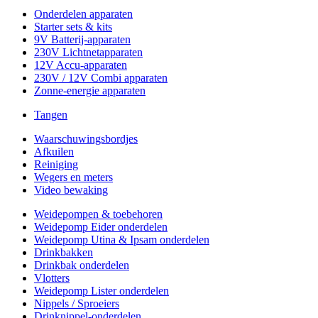
Onderdelen apparaten
Starter sets & kits
9V Batterij-apparaten
230V Lichtnetapparaten
12V Accu-apparaten
230V / 12V Combi apparaten
Zonne-energie apparaten
Tangen
Waarschuwingsbordjes
Afkuilen
Reiniging
Wegers en meters
Video bewaking
Weidepompen & toebehoren
Weidepomp Eider onderdelen
Weidepomp Utina & Ipsam onderdelen
Drinkbakken
Drinkbak onderdelen
Vlotters
Weidepomp Lister onderdelen
Nippels / Sproeiers
Drinknippel-onderdelen