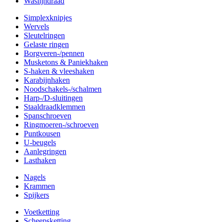
Waslijndraad
Simplexknipjes
Wervels
Sleutelringen
Gelaste ringen
Borgveren-/pennen
Musketons & Paniekhaken
S-haken & vleeshaken
Karabijnhaken
Noodschakels-/schalmen
Harp-/D-sluitingen
Staaldraadklemmen
Spanschroeven
Ringmoeren-/schroeven
Puntkousen
U-beugels
Aanlegringen
Lasthaken
Nagels
Krammen
Spijkers
Voetketting
Scheepsketting