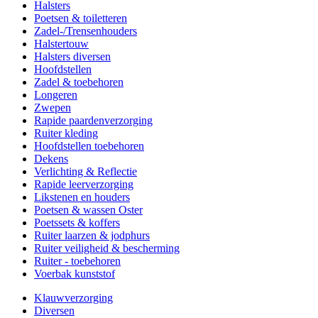
Halsters
Poetsen & toiletteren
Zadel-/Trensenhouders
Halstertouw
Halsters diversen
Hoofdstellen
Zadel & toebehoren
Longeren
Zwepen
Rapide paardenverzorging
Ruiter kleding
Hoofdstellen toebehoren
Dekens
Verlichting & Reflectie
Rapide leerverzorging
Likstenen en houders
Poetsen & wassen Oster
Poetssets & koffers
Ruiter laarzen & jodphurs
Ruiter veiligheid & bescherming
Ruiter - toebehoren
Voerbak kunststof
Klauwverzorging
Diversen