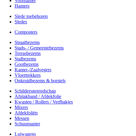
Voorhamer
Hamers
Slede toebehoren
Sledes
Composters
Straatbezems
Stads- / Gemeentebezems
Terrasbezems
Stalbezems
Gootbezems
Kamer-/Zaalvegers
Vloertrekkers
Onkruidbezems & borstels
Schildersgereedschap
Afplakband / Afdekfolie
Kwasten / Rollers / Verfbakjes
Mixers
Afdekfoliën
Messen
Schuurpapier
Luiwagens