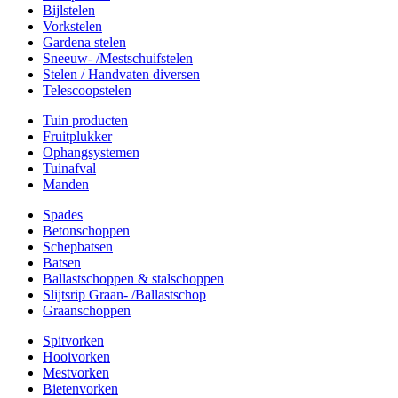
Bijlstelen
Vorkstelen
Gardena stelen
Sneeuw- /Mestschuifstelen
Stelen / Handvaten diversen
Telescoopstelen
Tuin producten
Fruitplukker
Ophangsystemen
Tuinafval
Manden
Spades
Betonschoppen
Schepbatsen
Batsen
Ballastschoppen & stalschoppen
Slijtsrip Graan- /Ballastschop
Graanschoppen
Spitvorken
Hooivorken
Mestvorken
Bietenvorken