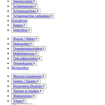
Veeverzorging
Scheermessen
Scheermachines
Scheermachine onderdelen
Huisdieren
Kippen
Verlichting
Muizen / Ratten
Drukspuiten
Ongediertebestrijding
Mollenklemmen
Onkruidbestrijding
Vliegenkasten
Meststoffen
Messing koppelingen
Gieters / Spuiten
Besproeiing Diversen
Slangen & houders
Waterpompen
Tyleen