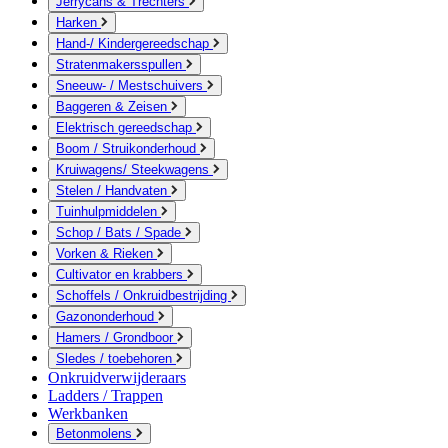
Jerrycans & Trechters
Harken
Hand-/ Kindergereedschap
Stratenmakersspullen
Sneeuw- / Mestschuivers
Baggeren & Zeisen
Elektrisch gereedschap
Boom / Struikonderhoud
Kruiwagens/ Steekwagens
Stelen / Handvaten
Tuinhulpmiddelen
Schop / Bats / Spade
Vorken & Rieken
Cultivator en krabbers
Schoffels / Onkruidbestrijding
Gazononderhoud
Hamers / Grondboor
Sledes / toebehoren
Onkruidverwijderaars
Ladders / Trappen
Werkbanken
Betonmolens