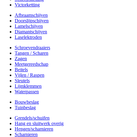
Victorketting
Afbraamschijven
Doorslijpschijven
Lamelschijven
Diamantschijven
Laselektroden
Schroevendraaiers
Tangen / Scharen
Zagen
Meetgereedschap
Beitels
Vijlen / Raspen
Sleutels
Lijmklemmen
Waterpassen
Bouwbeslag
Tuinbeslag
Grendels/schuifen
Hang en sluitwerk overig
Hengen/scharnieren
Scharnieren