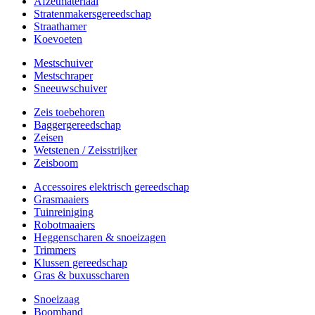
Afzetmateriaal
Stratenmakersgereedschap
Straathamer
Koevoeten
Mestschuiver
Mestschraper
Sneeuwschuiver
Zeis toebehoren
Baggergereedschap
Zeisen
Wetstenen / Zeisstrijker
Zeisboom
Accessoires elektrisch gereedschap
Grasmaaiers
Tuinreiniging
Robotmaaiers
Heggenscharen & snoeizagen
Trimmers
Klussen gereedschap
Gras & buxusscharen
Snoeizaag
Boomband