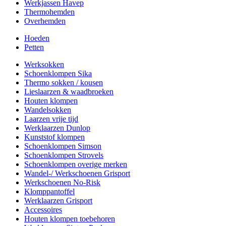
Werkjassen Havep
Thermohemden
Overhemden
Hoeden
Petten
Werksokken
Schoenklompen Sika
Thermo sokken / kousen
Lieslaarzen & waadbroeken
Houten klompen
Wandelsokken
Laarzen vrije tijd
Werklaarzen Dunlop
Kunststof klompen
Schoenklompen Simson
Schoenklompen Strovels
Schoenklompen overige merken
Wandel-/ Werkschoenen Grisport
Werkschoenen No-Risk
Klomppantoffel
Werklaarzen Grisport
Accessoires
Houten klompen toebehoren