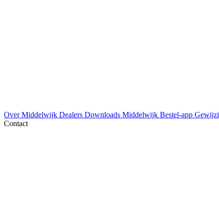
Over Middelwijk
Dealers
Downloads
Middelwijk Bestel-app
Gewijzi
Contact