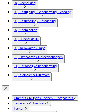
04) Veehouderij
05) Bestrijding / Bescherming / Voeding
06) Besproeiing / Beregening
07) Chemicalien
08) Huishoudelijk
09) Touwwaren / Tape
10) IJzerwaren / Gereedschappen
11) Persoonlijke bescherming
12) Kleindier & Pluimvee
Emmers / Kuipen / Tonnen / Composters
Jerrycans & Trechters
Harken