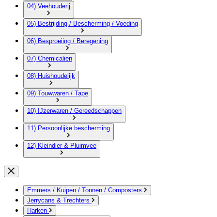
04) Veehouderij
05) Bestrijding / Bescherming / Voeding
06) Besproeiing / Beregening
07) Chemicalien
08) Huishoudelijk
09) Touwwaren / Tape
10) IJzerwaren / Gereedschappen
11) Persoonlijke bescherming
12) Kleindier & Pluimvee
Emmers / Kuipen / Tonnen / Composters
Jerrycans & Trechters
Harken