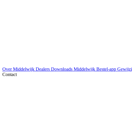
Over Middelwijk
Dealers
Downloads
Middelwijk Bestel-app
Gewijzi
Contact