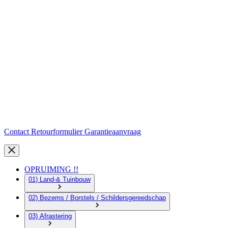
Contact
Retourformulier
Garantieaanvraag
OPRUIMING !!
01) Land-& Tuinbouw
02) Bezems / Borstels / Schildersgereedschap
03) Afrastering