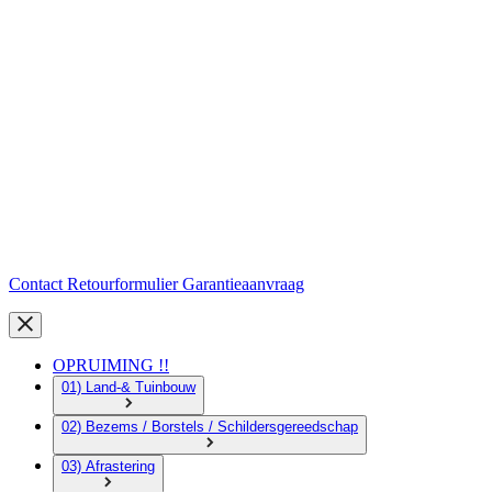
Contact
Retourformulier
Garantieaanvraag
OPRUIMING !!
01) Land-& Tuinbouw
02) Bezems / Borstels / Schildersgereedschap
03) Afrastering