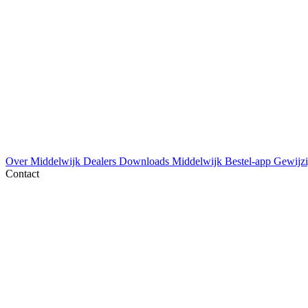
Over Middelwijk
Dealers
Downloads
Middelwijk Bestel-app
Gewijzi
Contact