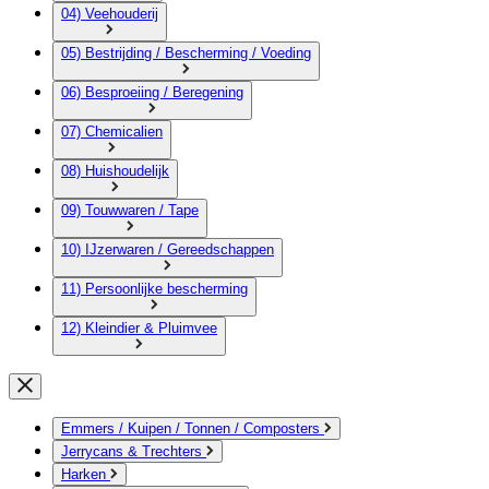
04) Veehouderij
05) Bestrijding / Bescherming / Voeding
06) Besproeiing / Beregening
07) Chemicalien
08) Huishoudelijk
09) Touwwaren / Tape
10) IJzerwaren / Gereedschappen
11) Persoonlijke bescherming
12) Kleindier & Pluimvee
Emmers / Kuipen / Tonnen / Composters
Jerrycans & Trechters
Harken