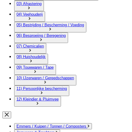
03) Afrastering
04) Veehouderij
05) Bestrijding / Bescherming / Voeding
06) Besproeiing / Beregening
07) Chemicalien
08) Huishoudelijk
09) Touwwaren / Tape
10) IJzerwaren / Gereedschappen
11) Persoonlijke bescherming
12) Kleindier & Pluimvee
Emmers / Kuipen / Tonnen / Composters