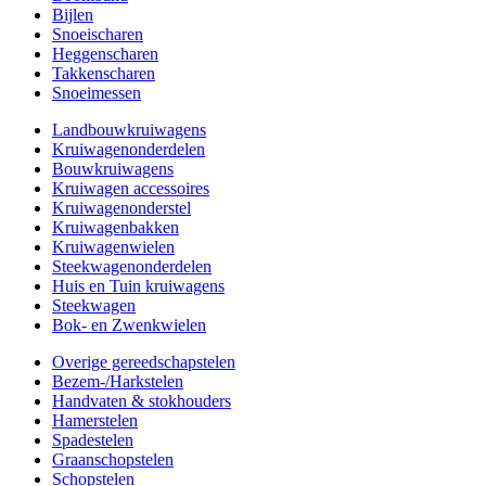
Bijlen
Snoeischaren
Heggenscharen
Takkenscharen
Snoeimessen
Landbouwkruiwagens
Kruiwagenonderdelen
Bouwkruiwagens
Kruiwagen accessoires
Kruiwagenonderstel
Kruiwagenbakken
Kruiwagenwielen
Steekwagenonderdelen
Huis en Tuin kruiwagens
Steekwagen
Bok- en Zwenkwielen
Overige gereedschapstelen
Bezem-/Harkstelen
Handvaten & stokhouders
Hamerstelen
Spadestelen
Graanschopstelen
Schopstelen