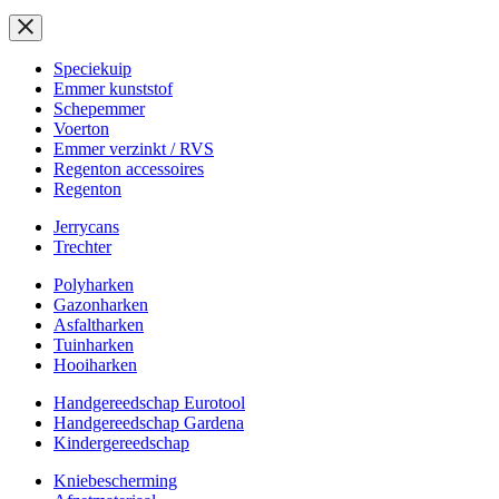
Speciekuip
Emmer kunststof
Schepemmer
Voerton
Emmer verzinkt / RVS
Regenton accessoires
Regenton
Jerrycans
Trechter
Polyharken
Gazonharken
Asfaltharken
Tuinharken
Hooiharken
Handgereedschap Eurotool
Handgereedschap Gardena
Kindergereedschap
Kniebescherming