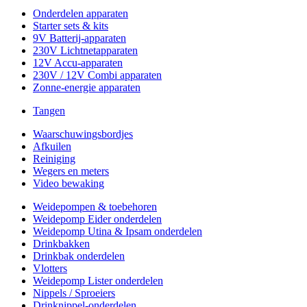
Onderdelen apparaten
Starter sets & kits
9V Batterij-apparaten
230V Lichtnetapparaten
12V Accu-apparaten
230V / 12V Combi apparaten
Zonne-energie apparaten
Tangen
Waarschuwingsbordjes
Afkuilen
Reiniging
Wegers en meters
Video bewaking
Weidepompen & toebehoren
Weidepomp Eider onderdelen
Weidepomp Utina & Ipsam onderdelen
Drinkbakken
Drinkbak onderdelen
Vlotters
Weidepomp Lister onderdelen
Nippels / Sproeiers
Drinknippel-onderdelen