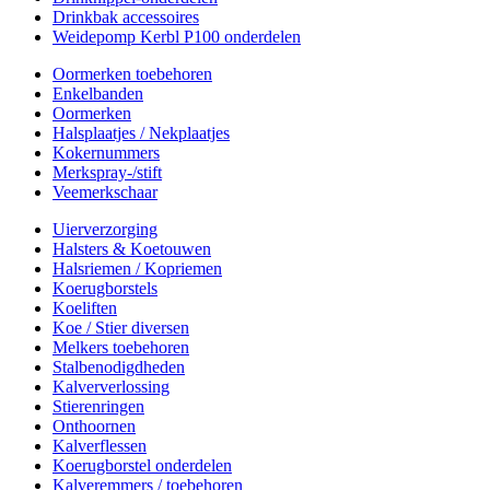
Drinkbak accessoires
Weidepomp Kerbl P100 onderdelen
Oormerken toebehoren
Enkelbanden
Oormerken
Halsplaatjes / Nekplaatjes
Kokernummers
Merkspray-/stift
Veemerkschaar
Uierverzorging
Halsters & Koetouwen
Halsriemen / Kopriemen
Koerugborstels
Koeliften
Koe / Stier diversen
Melkers toebehoren
Stalbenodigdheden
Kalververlossing
Stierenringen
Onthoornen
Kalverflessen
Koerugborstel onderdelen
Kalveremmers / toebehoren