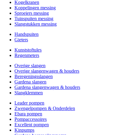
Kogelkranen
Koppelingen messing
Sproeiers messing
Tuinspuiten messing
Slangstukken messing
Handspuiten
Gieters
Kunststoftules
Regenmeters
Overige slangen
Overige slangenwagen & houders
Beregeningsslangen
Gardena slangen
Gardena slangenwagen & houders
Slangklemmen
Leader pompen
Zwengelpompen & Onderdelen
Ebara pompen
Pompaccessoires
Excellent pompen
Kinpumps