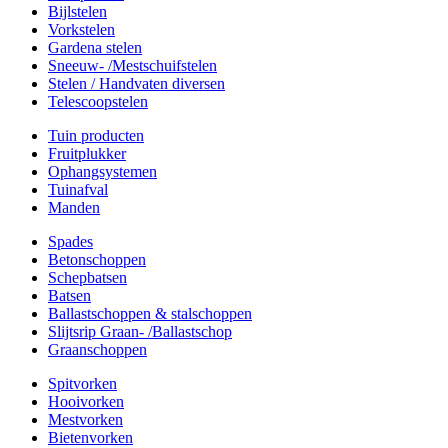
Bijlstelen
Vorkstelen
Gardena stelen
Sneeuw- /Mestschuifstelen
Stelen / Handvaten diversen
Telescoopstelen
Tuin producten
Fruitplukker
Ophangsystemen
Tuinafval
Manden
Spades
Betonschoppen
Schepbatsen
Batsen
Ballastschoppen & stalschoppen
Slijtsrip Graan- /Ballastschop
Graanschoppen
Spitvorken
Hooivorken
Mestvorken
Bietenvorken