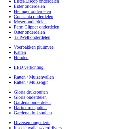
Lister/Liscop onderdelen
Eider onderdelen
Heiniger onderdelen
Constanta onderdelen
Moser onderdelen
Farm Clipper onderdelen
Oster onderdelen
TailWell onderdelen
Voerbakken pluimvee
Katten
Honden
LED verlichting
Ratten / Muizenvallen
Ratten / Muizengif
Gloria drukspuiten
Gloria onderdelen
Gardena onderdelen
Dario drukspuiten
Gardena drukspuiten
Diversen ongedierte
Insectenvallen-/verdrijvers