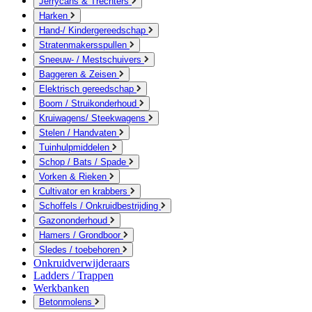
Jerrycans & Trechters
Harken
Hand-/ Kindergereedschap
Stratenmakersspullen
Sneeuw- / Mestschuivers
Baggeren & Zeisen
Elektrisch gereedschap
Boom / Struikonderhoud
Kruiwagens/ Steekwagens
Stelen / Handvaten
Tuinhulpmiddelen
Schop / Bats / Spade
Vorken & Rieken
Cultivator en krabbers
Schoffels / Onkruidbestrijding
Gazononderhoud
Hamers / Grondboor
Sledes / toebehoren
Onkruidverwijderaars
Ladders / Trappen
Werkbanken
Betonmolens