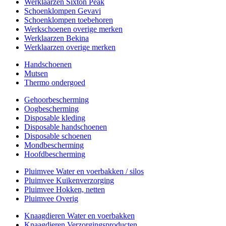
Werklaarzen Sixton Peak
Schoenklompen Gevavi
Schoenklompen toebehoren
Werkschoenen overige merken
Werklaarzen Bekina
Werklaarzen overige merken
Handschoenen
Mutsen
Thermo ondergoed
Gehoorbescherming
Oogbescherming
Disposable kleding
Disposable handschoenen
Disposable schoenen
Mondbescherming
Hoofdbescherming
Pluimvee Water en voerbakken / silos
Pluimvee Kuikenverzorging
Pluimvee Hokken, netten
Pluimvee Overig
Knaagdieren Water en voerbakken
Knaagdieren Verzorgingsproducten