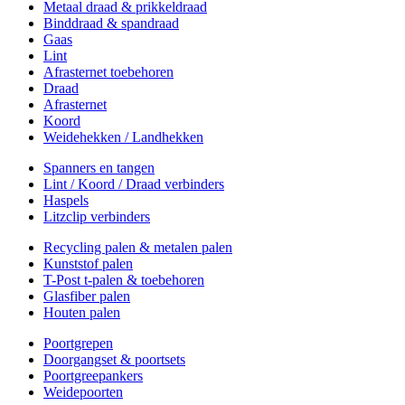
Metaal draad & prikkeldraad
Binddraad & spandraad
Gaas
Lint
Afrasternet toebehoren
Draad
Afrasternet
Koord
Weidehekken / Landhekken
Spanners en tangen
Lint / Koord / Draad verbinders
Haspels
Litzclip verbinders
Recycling palen & metalen palen
Kunststof palen
T-Post t-palen & toebehoren
Glasfiber palen
Houten palen
Poortgrepen
Doorgangset & poortsets
Poortgreepankers
Weidepoorten