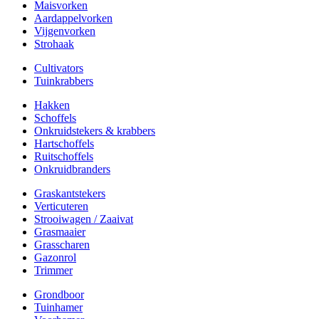
Maisvorken
Aardappelvorken
Vijgenvorken
Strohaak
Cultivators
Tuinkrabbers
Hakken
Schoffels
Onkruidstekers & krabbers
Hartschoffels
Ruitschoffels
Onkruidbranders
Graskantstekers
Verticuteren
Strooiwagen / Zaaivat
Grasmaaier
Grasscharen
Gazonrol
Trimmer
Grondboor
Tuinhamer