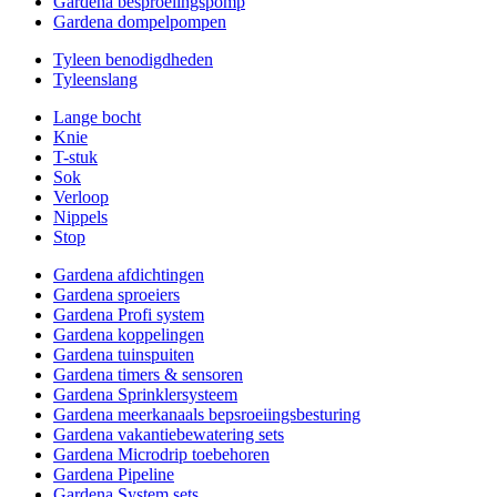
Gardena besproeiingspomp
Gardena dompelpompen
Tyleen benodigdheden
Tyleenslang
Lange bocht
Knie
T-stuk
Sok
Verloop
Nippels
Stop
Gardena afdichtingen
Gardena sproeiers
Gardena Profi system
Gardena koppelingen
Gardena tuinspuiten
Gardena timers & sensoren
Gardena Sprinklersysteem
Gardena meerkanaals bepsroeiingsbesturing
Gardena vakantiebewatering sets
Gardena Microdrip toebehoren
Gardena Pipeline
Gardena System sets