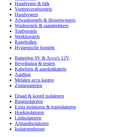
Handveger & blik
Voetenveegborstels
Handvegers
Afwasborstels & flessenwissers
Wasborstels & raamtrekkers
Tonborstels
Werkborstels
Ragebollen
Hygienische borstels
Batterijen 9V & Accu's 12V
Beveiliging & testers
Kabelsets & aansluitkabels
Aarding
Metalen accu kasten
Zonnepanelen
Draad & koord isolatoren
Ringisolatoren
Extra isolatoren & topisolatoren
Hoekisolatoren
Lintisolatoren
Afstandisolatoren
Isolatorenboom