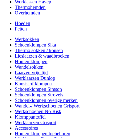
Werkjassen Havep
Thermohemden
Overhemden
Hoeden
Petten
Werksokken
Schoenklompen Sika
Thermo sokken / kousen
Lieslaarzen & waadbroeken
Houten klompen
Wandelsokken
Laarzen vrije tijd
Werklaarzen Dunlop
Kunststof klompen
Schoenklompen Simson
Schoenklompen Strovels
Schoenklompen overige merken
Wandel-/ Werkschoenen Grisport
Werkschoenen No-Risk
Klomppantoffel
Werklaarzen Grisport
Accessoires
Houten klompen toebehoren