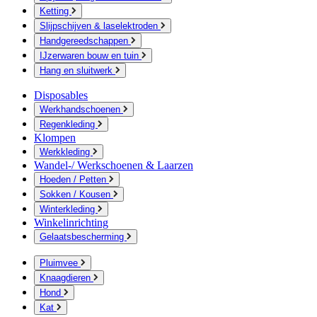
Ketting
Slijpschijven & laselektroden
Handgereedschappen
IJzerwaren bouw en tuin
Hang en sluitwerk
Disposables
Werkhandschoenen
Regenkleding
Klompen
Werkkleding
Wandel-/ Werkschoenen & Laarzen
Hoeden / Petten
Sokken / Kousen
Winterkleding
Winkelinrichting
Gelaatsbescherming
Pluimvee
Knaagdieren
Hond
Kat