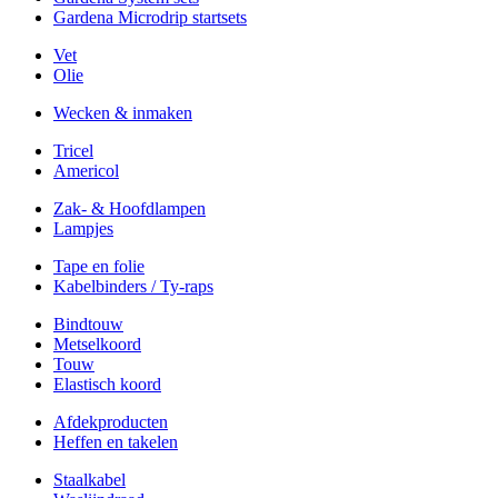
Gardena Microdrip startsets
Vet
Olie
Wecken & inmaken
Tricel
Americol
Zak- & Hoofdlampen
Lampjes
Tape en folie
Kabelbinders / Ty-raps
Bindtouw
Metselkoord
Touw
Elastisch koord
Afdekproducten
Heffen en takelen
Staalkabel