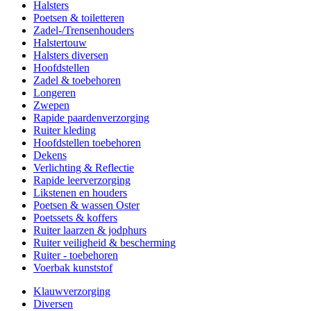
Halsters
Poetsen & toiletteren
Zadel-/Trensenhouders
Halstertouw
Halsters diversen
Hoofdstellen
Zadel & toebehoren
Longeren
Zwepen
Rapide paardenverzorging
Ruiter kleding
Hoofdstellen toebehoren
Dekens
Verlichting & Reflectie
Rapide leerverzorging
Likstenen en houders
Poetsen & wassen Oster
Poetssets & koffers
Ruiter laarzen & jodphurs
Ruiter veiligheid & bescherming
Ruiter - toebehoren
Voerbak kunststof
Klauwverzorging
Diversen