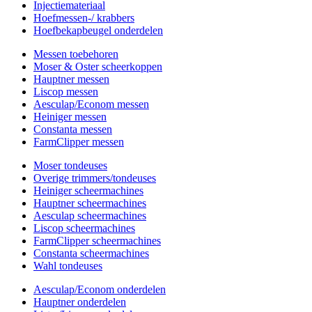
Injectiemateriaal
Hoefmessen-/ krabbers
Hoefbekapbeugel onderdelen
Messen toebehoren
Moser & Oster scheerkoppen
Hauptner messen
Liscop messen
Aesculap/Econom messen
Heiniger messen
Constanta messen
FarmClipper messen
Moser tondeuses
Overige trimmers/tondeuses
Heiniger scheermachines
Hauptner scheermachines
Aesculap scheermachines
Liscop scheermachines
FarmClipper scheermachines
Constanta scheermachines
Wahl tondeuses
Aesculap/Econom onderdelen
Hauptner onderdelen