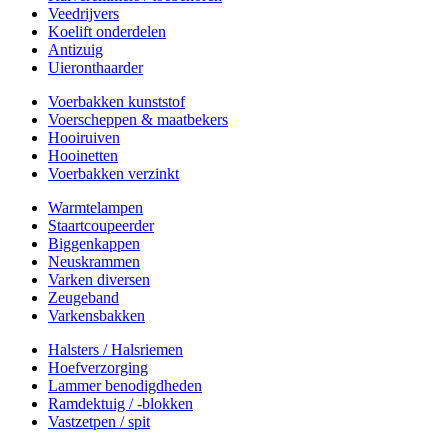
Veedrijvers
Koelift onderdelen
Antizuig
Uieronthaarder
Voerbakken kunststof
Voerscheppen & maatbekers
Hooiruiven
Hooinetten
Voerbakken verzinkt
Warmtelampen
Staartcoupeerder
Biggenkappen
Neuskrammen
Varken diversen
Zeugeband
Varkensbakken
Halsters / Halsriemen
Hoefverzorging
Lammer benodigdheden
Ramdektuig / -blokken
Vastzetpen / spit