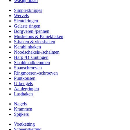
Waslijndraad
Simplexknipjes
Wervels
Sleutelringen
Gelaste ringen
Borgveren-/pennen
Musketons & Paniekhaken
S-haken & vleeshaken
Karabijnhaken
Noodschakels-/schalmen
Harp-/D-sluitingen
Staaldraadklemmen
Spanschroeven
Ringmoeren-/schroeven
Puntkousen
U-beugels
Aanlegringen
Lasthaken
Nagels
Krammen
Spijkers
Voetketting
Scheepsketting