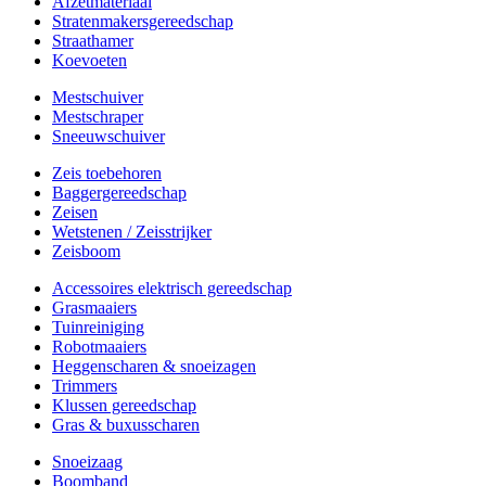
Afzetmateriaal
Stratenmakersgereedschap
Straathamer
Koevoeten
Mestschuiver
Mestschraper
Sneeuwschuiver
Zeis toebehoren
Baggergereedschap
Zeisen
Wetstenen / Zeisstrijker
Zeisboom
Accessoires elektrisch gereedschap
Grasmaaiers
Tuinreiniging
Robotmaaiers
Heggenscharen & snoeizagen
Trimmers
Klussen gereedschap
Gras & buxusscharen
Snoeizaag
Boomband