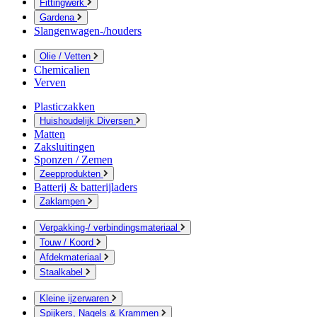
Fittingwerk
Gardena
Slangenwagen-/houders
Olie / Vetten
Chemicalien
Verven
Plasticzakken
Huishoudelijk Diversen
Matten
Zaksluitingen
Sponzen / Zemen
Zeepprodukten
Batterij & batterijladers
Zaklampen
Verpakking-/ verbindingsmateriaal
Touw / Koord
Afdekmateriaal
Staalkabel
Kleine ijzerwaren
Spijkers, Nagels & Krammen