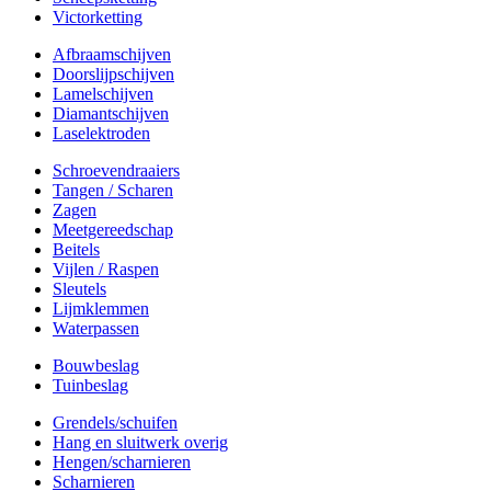
Victorketting
Afbraamschijven
Doorslijpschijven
Lamelschijven
Diamantschijven
Laselektroden
Schroevendraaiers
Tangen / Scharen
Zagen
Meetgereedschap
Beitels
Vijlen / Raspen
Sleutels
Lijmklemmen
Waterpassen
Bouwbeslag
Tuinbeslag
Grendels/schuifen
Hang en sluitwerk overig
Hengen/scharnieren
Scharnieren