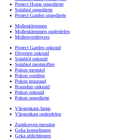
Protect Home ongedierte
Solabiol ongedierte
Protect Garden ongedierte
Mollenklemmen
Mollenklemmen onderdelen
Mollenverdrijvers
Protect Garden onkruid
Diversen onkruid
Solabiol onkruid
Solabiol meststoffen
Pokon meststof
Pokon voeding
Pokon graszaad
Roundup onkruid
Pokon onkruid
Pokon ongedierte
Vliegenkast-/lamp
Vliegenkast onderdelen
Zuigkorven messing
Geka koppelingen
Geka afdichtingen