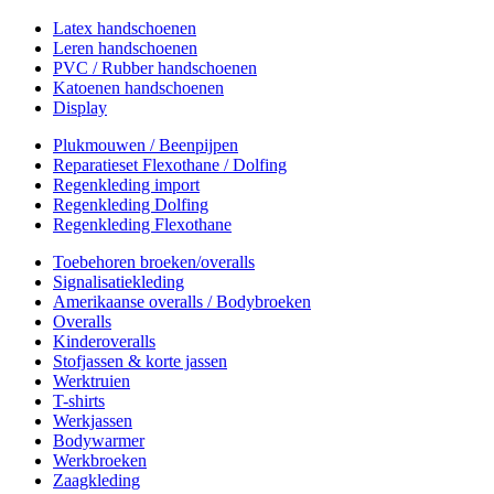
Latex handschoenen
Leren handschoenen
PVC / Rubber handschoenen
Katoenen handschoenen
Display
Plukmouwen / Beenpijpen
Reparatieset Flexothane / Dolfing
Regenkleding import
Regenkleding Dolfing
Regenkleding Flexothane
Toebehoren broeken/overalls
Signalisatiekleding
Amerikaanse overalls / Bodybroeken
Overalls
Kinderoveralls
Stofjassen & korte jassen
Werktruien
T-shirts
Werkjassen
Bodywarmer
Werkbroeken
Zaagkleding