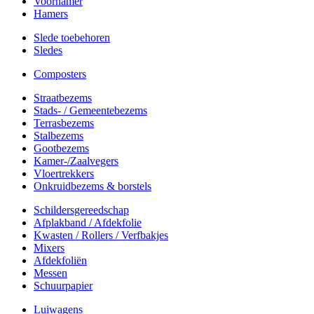
Voorhamer
Hamers
Slede toebehoren
Sledes
Composters
Straatbezems
Stads- / Gemeentebezems
Terrasbezems
Stalbezems
Gootbezems
Kamer-/Zaalvegers
Vloertrekkers
Onkruidbezems & borstels
Schildersgereedschap
Afplakband / Afdekfolie
Kwasten / Rollers / Verfbakjes
Mixers
Afdekfoliën
Messen
Schuurpapier
Luiwagens