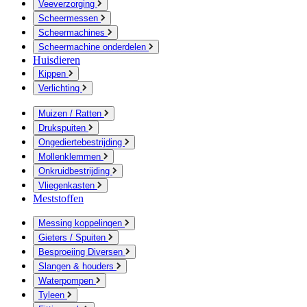
Veeverzorging
Scheermessen
Scheermachines
Scheermachine onderdelen
Huisdieren
Kippen
Verlichting
Muizen / Ratten
Drukspuiten
Ongediertebestrijding
Mollenklemmen
Onkruidbestrijding
Vliegenkasten
Meststoffen
Messing koppelingen
Gieters / Spuiten
Besproeiing Diversen
Slangen & houders
Waterpompen
Tyleen