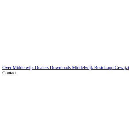
Over Middelwijk
Dealers
Downloads
Middelwijk Bestel-app
Gewijzi
Contact