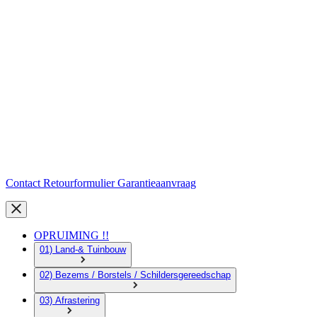
Contact
Retourformulier
Garantieaanvraag
OPRUIMING !!
01) Land-& Tuinbouw
02) Bezems / Borstels / Schildersgereedschap
03) Afrastering