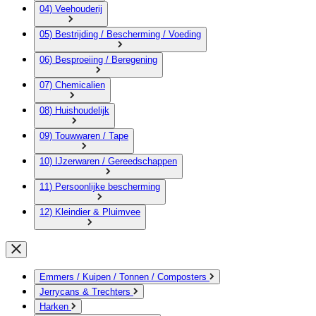
04) Veehouderij
05) Bestrijding / Bescherming / Voeding
06) Besproeiing / Beregening
07) Chemicalien
08) Huishoudelijk
09) Touwwaren / Tape
10) IJzerwaren / Gereedschappen
11) Persoonlijke bescherming
12) Kleindier & Pluimvee
Emmers / Kuipen / Tonnen / Composters
Jerrycans & Trechters
Harken