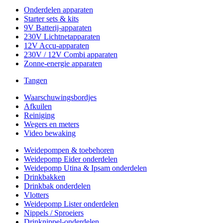
Onderdelen apparaten
Starter sets & kits
9V Batterij-apparaten
230V Lichtnetapparaten
12V Accu-apparaten
230V / 12V Combi apparaten
Zonne-energie apparaten
Tangen
Waarschuwingsbordjes
Afkuilen
Reiniging
Wegers en meters
Video bewaking
Weidepompen & toebehoren
Weidepomp Eider onderdelen
Weidepomp Utina & Ipsam onderdelen
Drinkbakken
Drinkbak onderdelen
Vlotters
Weidepomp Lister onderdelen
Nippels / Sproeiers
Drinknippel-onderdelen