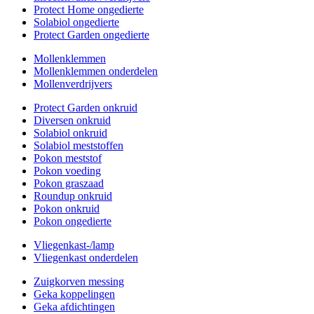
Protect Home ongedierte
Solabiol ongedierte
Protect Garden ongedierte
Mollenklemmen
Mollenklemmen onderdelen
Mollenverdrijvers
Protect Garden onkruid
Diversen onkruid
Solabiol onkruid
Solabiol meststoffen
Pokon meststof
Pokon voeding
Pokon graszaad
Roundup onkruid
Pokon onkruid
Pokon ongedierte
Vliegenkast-/lamp
Vliegenkast onderdelen
Zuigkorven messing
Geka koppelingen
Geka afdichtingen