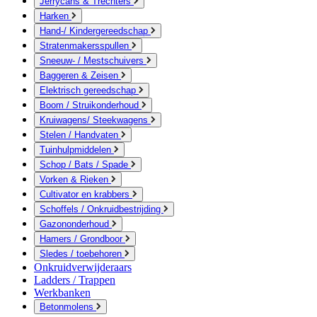
Jerrycans & Trechters
Harken
Hand-/ Kindergereedschap
Stratenmakersspullen
Sneeuw- / Mestschuivers
Baggeren & Zeisen
Elektrisch gereedschap
Boom / Struikonderhoud
Kruiwagens/ Steekwagens
Stelen / Handvaten
Tuinhulpmiddelen
Schop / Bats / Spade
Vorken & Rieken
Cultivator en krabbers
Schoffels / Onkruidbestrijding
Gazononderhoud
Hamers / Grondboor
Sledes / toebehoren
Onkruidverwijderaars
Ladders / Trappen
Werkbanken
Betonmolens