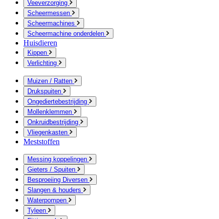
Veeverzorging
Scheermessen
Scheermachines
Scheermachine onderdelen
Huisdieren
Kippen
Verlichting
Muizen / Ratten
Drukspuiten
Ongediertebestrijding
Mollenklemmen
Onkruidbestrijding
Vliegenkasten
Meststoffen
Messing koppelingen
Gieters / Spuiten
Besproeiing Diversen
Slangen & houders
Waterpompen
Tyleen