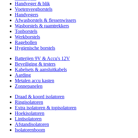
Handveger & blik
Voetenveegborstels
Handvegers
Afwasborstels & flessenwissers
Wasborstels & raamtrekkers
Tonborstels
Werkborstels
Ragebollen
Hygienische borstels
Batterijen 9V & Accu's 12V
Beveiliging & testers
Kabelsets & aansluitkabels
Aarding
Metalen accu kasten
Zonnepanelen
Draad & koord isolatoren
Ringisolatoren
Extra isolatoren & topisolatoren
Hoekisolatoren
Lintisolatoren
Afstandisolatoren
Isolatorenboom