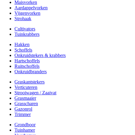
Maisvorken
Aardappelvorken
Vijgenvorken
Strohaak
Cultivators
Tuinkrabbers
Hakken
Schoffels
Onkruidstekers & krabbers
Hartschoffels
Ruitschoffels
Onkruidbranders
Graskantstekers
Verticuteren
Strooiwagen / Zaaivat
Grasmaaier
Grasscharen
Gazonrol
Trimmer
Grondboor
Tuinhamer