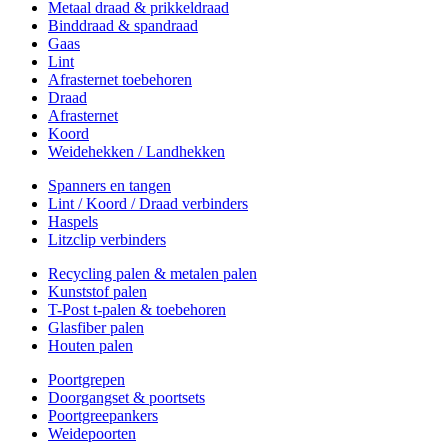
Metaal draad & prikkeldraad
Binddraad & spandraad
Gaas
Lint
Afrasternet toebehoren
Draad
Afrasternet
Koord
Weidehekken / Landhekken
Spanners en tangen
Lint / Koord / Draad verbinders
Haspels
Litzclip verbinders
Recycling palen & metalen palen
Kunststof palen
T-Post t-palen & toebehoren
Glasfiber palen
Houten palen
Poortgrepen
Doorgangset & poortsets
Poortgreepankers
Weidepoorten