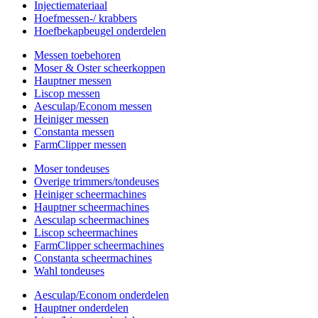
Injectiemateriaal
Hoefmessen-/ krabbers
Hoefbekapbeugel onderdelen
Messen toebehoren
Moser & Oster scheerkoppen
Hauptner messen
Liscop messen
Aesculap/Econom messen
Heiniger messen
Constanta messen
FarmClipper messen
Moser tondeuses
Overige trimmers/tondeuses
Heiniger scheermachines
Hauptner scheermachines
Aesculap scheermachines
Liscop scheermachines
FarmClipper scheermachines
Constanta scheermachines
Wahl tondeuses
Aesculap/Econom onderdelen
Hauptner onderdelen