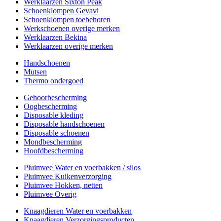
Werklaarzen Sixton Peak
Schoenklompen Gevavi
Schoenklompen toebehoren
Werkschoenen overige merken
Werklaarzen Bekina
Werklaarzen overige merken
Handschoenen
Mutsen
Thermo ondergoed
Gehoorbescherming
Oogbescherming
Disposable kleding
Disposable handschoenen
Disposable schoenen
Mondbescherming
Hoofdbescherming
Pluimvee Water en voerbakken / silos
Pluimvee Kuikenverzorging
Pluimvee Hokken, netten
Pluimvee Overig
Knaagdieren Water en voerbakken
Knaagdieren Verzorgingsproducten