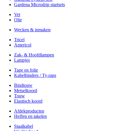
Gardena Microdrip startsets
Vet
Olie
Wecken & inmaken
Tricel
Americol
Zak- & Hoofdlampen
Lampjes
Tape en folie
Kabelbinders / Ty-raps
Bindtouw
Metselkoord
Touw
Elastisch koord
Afdekproducten
Heffen en takelen
Staalkabel