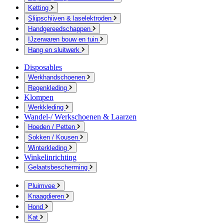
Ketting
Slijpschijven & laselektroden
Handgereedschappen
IJzerwaren bouw en tuin
Hang en sluitwerk
Disposables
Werkhandschoenen
Regenkleding
Klompen
Werkkleding
Wandel-/ Werkschoenen & Laarzen
Hoeden / Petten
Sokken / Kousen
Winterkleding
Winkelinrichting
Gelaatsbescherming
Pluimvee
Knaagdieren
Hond
Kat