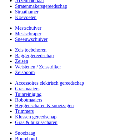
Afzetmateriaal
Stratenmakersgereedschap
Straathamer
Koevoeten
Mestschuiver
Mestschraper
Sneeuwschuiver
Zeis toebehoren
Baggergereedschap
Zeisen
Wetstenen / Zeisstrijker
Zeisboom
Accessoires elektrisch gereedschap
Grasmaaiers
Tuinreiniging
Robotmaaiers
Heggenscharen & snoeizagen
Trimmers
Klussen gereedschap
Gras & buxusscharen
Snoeizaag
Boomband