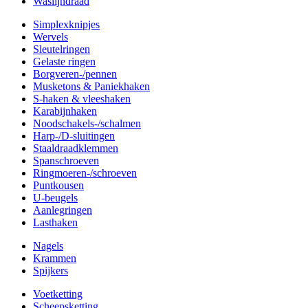
Waslijndraad
Simplexknipjes
Wervels
Sleutelringen
Gelaste ringen
Borgveren-/pennen
Musketons & Paniekhaken
S-haken & vleeshaken
Karabijnhaken
Noodschakels-/schalmen
Harp-/D-sluitingen
Staaldraadklemmen
Spanschroeven
Ringmoeren-/schroeven
Puntkousen
U-beugels
Aanlegringen
Lasthaken
Nagels
Krammen
Spijkers
Voetketting
Scheepsketting