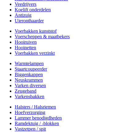
Veedrijvers
Koelift onderdelen
Antizuig
Uieronthaarder
Voerbakken kunststof
Voerscheppen & maatbekers
Hooiruiven
Hooinetten
Voerbakken verzinkt
Warmtelampen
Staartcoupeerder
Biggenkappen
Neuskrammen
Varken diversen
Zeugeband
Varkensbakken
Halsters / Halsriemen
Hoefverzorging
Lammer benodigdheden
Ramdektuig / -blokken
Vastzetpen / spit