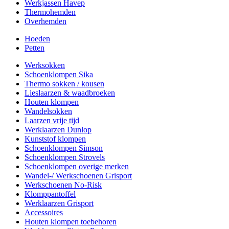
Werkjassen Havep
Thermohemden
Overhemden
Hoeden
Petten
Werksokken
Schoenklompen Sika
Thermo sokken / kousen
Lieslaarzen & waadbroeken
Houten klompen
Wandelsokken
Laarzen vrije tijd
Werklaarzen Dunlop
Kunststof klompen
Schoenklompen Simson
Schoenklompen Strovels
Schoenklompen overige merken
Wandel-/ Werkschoenen Grisport
Werkschoenen No-Risk
Klomppantoffel
Werklaarzen Grisport
Accessoires
Houten klompen toebehoren