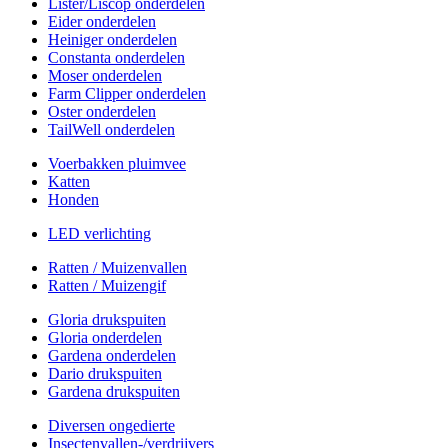
Lister/Liscop onderdelen
Eider onderdelen
Heiniger onderdelen
Constanta onderdelen
Moser onderdelen
Farm Clipper onderdelen
Oster onderdelen
TailWell onderdelen
Voerbakken pluimvee
Katten
Honden
LED verlichting
Ratten / Muizenvallen
Ratten / Muizengif
Gloria drukspuiten
Gloria onderdelen
Gardena onderdelen
Dario drukspuiten
Gardena drukspuiten
Diversen ongedierte
Insectenvallen-/verdrijvers