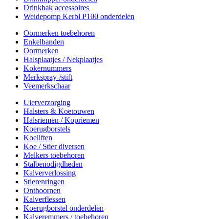
Drinkbak accessoires
Weidepomp Kerbl P100 onderdelen
Oormerken toebehoren
Enkelbanden
Oormerken
Halsplaatjes / Nekplaatjes
Kokernummers
Merkspray-/stift
Veemerkschaar
Uierverzorging
Halsters & Koetouwen
Halsriemen / Kopriemen
Koerugborstels
Koeliften
Koe / Stier diversen
Melkers toebehoren
Stalbenodigdheden
Kalververlossing
Stierenringen
Onthoornen
Kalverflessen
Koerugborstel onderdelen
Kalveremmers / toebehoren