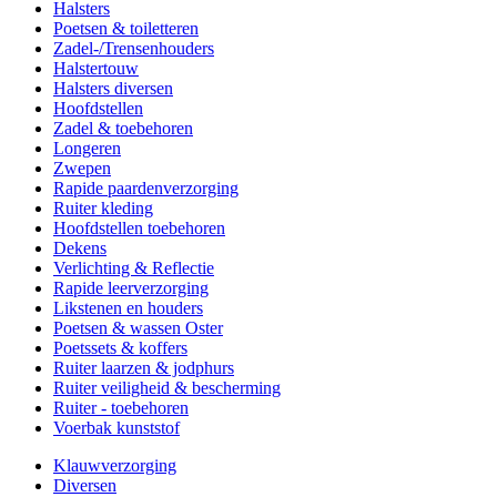
Halsters
Poetsen & toiletteren
Zadel-/Trensenhouders
Halstertouw
Halsters diversen
Hoofdstellen
Zadel & toebehoren
Longeren
Zwepen
Rapide paardenverzorging
Ruiter kleding
Hoofdstellen toebehoren
Dekens
Verlichting & Reflectie
Rapide leerverzorging
Likstenen en houders
Poetsen & wassen Oster
Poetssets & koffers
Ruiter laarzen & jodphurs
Ruiter veiligheid & bescherming
Ruiter - toebehoren
Voerbak kunststof
Klauwverzorging
Diversen