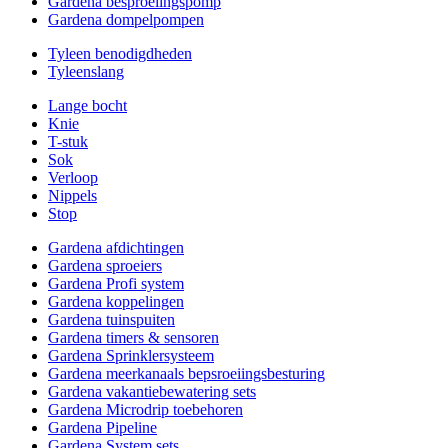
Gardena besproeiingspomp
Gardena dompelpompen
Tyleen benodigdheden
Tyleenslang
Lange bocht
Knie
T-stuk
Sok
Verloop
Nippels
Stop
Gardena afdichtingen
Gardena sproeiers
Gardena Profi system
Gardena koppelingen
Gardena tuinspuiten
Gardena timers & sensoren
Gardena Sprinklersysteem
Gardena meerkanaals bepsroeiingsbesturing
Gardena vakantiebewatering sets
Gardena Microdrip toebehoren
Gardena Pipeline
Gardena System sets