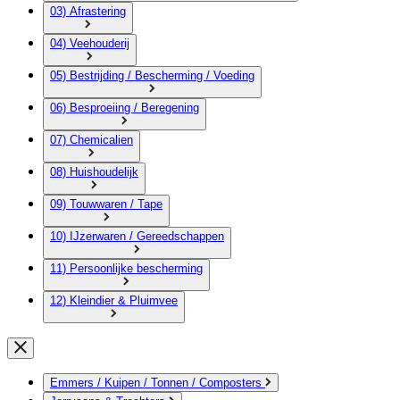
03) Afrastering
04) Veehouderij
05) Bestrijding / Bescherming / Voeding
06) Besproeiing / Beregening
07) Chemicalien
08) Huishoudelijk
09) Touwwaren / Tape
10) IJzerwaren / Gereedschappen
11) Persoonlijke bescherming
12) Kleindier & Pluimvee
Emmers / Kuipen / Tonnen / Composters