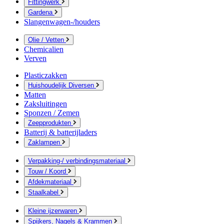
Fittingwerk
Gardena
Slangenwagen-/houders
Olie / Vetten
Chemicalien
Verven
Plasticzakken
Huishoudelijk Diversen
Matten
Zaksluitingen
Sponzen / Zemen
Zeepprodukten
Batterij & batterijladers
Zaklampen
Verpakking-/ verbindingsmateriaal
Touw / Koord
Afdekmateriaal
Staalkabel
Kleine ijzerwaren
Spijkers, Nagels & Krammen