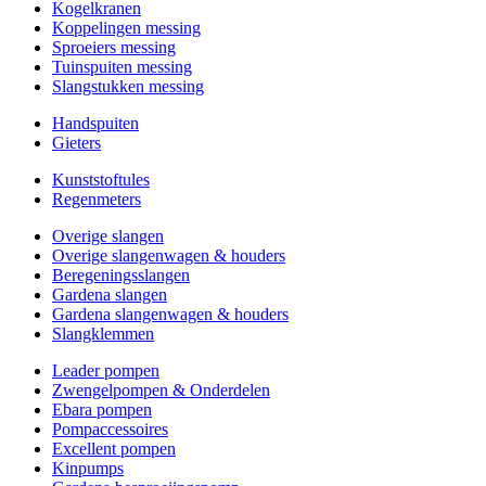
Kogelkranen
Koppelingen messing
Sproeiers messing
Tuinspuiten messing
Slangstukken messing
Handspuiten
Gieters
Kunststoftules
Regenmeters
Overige slangen
Overige slangenwagen & houders
Beregeningsslangen
Gardena slangen
Gardena slangenwagen & houders
Slangklemmen
Leader pompen
Zwengelpompen & Onderdelen
Ebara pompen
Pompaccessoires
Excellent pompen
Kinpumps