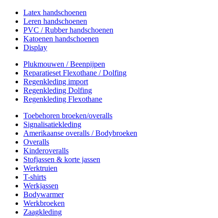
Latex handschoenen
Leren handschoenen
PVC / Rubber handschoenen
Katoenen handschoenen
Display
Plukmouwen / Beenpijpen
Reparatieset Flexothane / Dolfing
Regenkleding import
Regenkleding Dolfing
Regenkleding Flexothane
Toebehoren broeken/overalls
Signalisatiekleding
Amerikaanse overalls / Bodybroeken
Overalls
Kinderoveralls
Stofjassen & korte jassen
Werktruien
T-shirts
Werkjassen
Bodywarmer
Werkbroeken
Zaagkleding