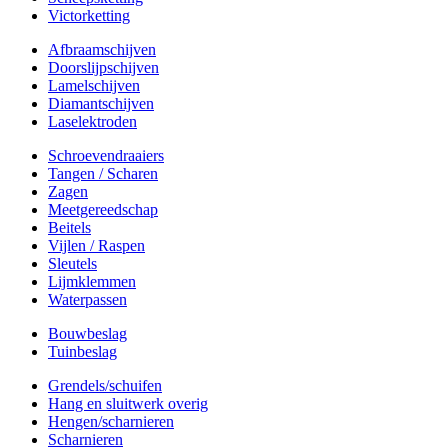
Victorketting
Afbraamschijven
Doorslijpschijven
Lamelschijven
Diamantschijven
Laselektroden
Schroevendraaiers
Tangen / Scharen
Zagen
Meetgereedschap
Beitels
Vijlen / Raspen
Sleutels
Lijmklemmen
Waterpassen
Bouwbeslag
Tuinbeslag
Grendels/schuifen
Hang en sluitwerk overig
Hengen/scharnieren
Scharnieren