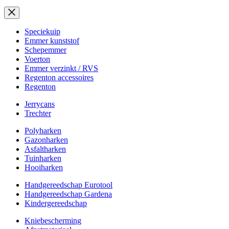
Speciekuip
Emmer kunststof
Schepemmer
Voerton
Emmer verzinkt / RVS
Regenton accessoires
Regenton
Jerrycans
Trechter
Polyharken
Gazonharken
Asfaltharken
Tuinharken
Hooiharken
Handgereedschap Eurotool
Handgereedschap Gardena
Kindergereedschap
Kniebescherming