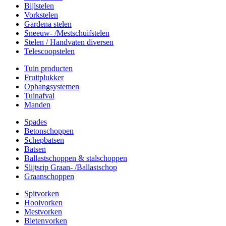
Bijlstelen
Vorkstelen
Gardena stelen
Sneeuw- /Mestschuifstelen
Stelen / Handvaten diversen
Telescoopstelen
Tuin producten
Fruitplukker
Ophangsystemen
Tuinafval
Manden
Spades
Betonschoppen
Schepbatsen
Batsen
Ballastschoppen & stalschoppen
Slijtsrip Graan- /Ballastschop
Graanschoppen
Spitvorken
Hooivorken
Mestvorken
Bietenvorken