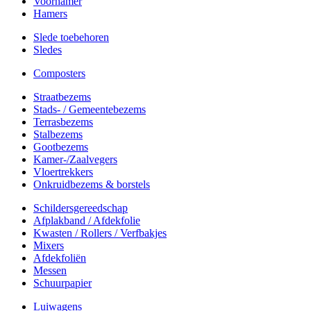
Voorhamer
Hamers
Slede toebehoren
Sledes
Composters
Straatbezems
Stads- / Gemeentebezems
Terrasbezems
Stalbezems
Gootbezems
Kamer-/Zaalvegers
Vloertrekkers
Onkruidbezems & borstels
Schildersgereedschap
Afplakband / Afdekfolie
Kwasten / Rollers / Verfbakjes
Mixers
Afdekfoliën
Messen
Schuurpapier
Luiwagens