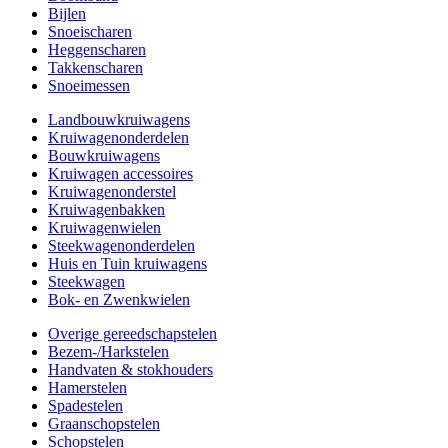
Bijlen
Snoeischaren
Heggenscharen
Takkenscharen
Snoeimessen
Landbouwkruiwagens
Kruiwagenonderdelen
Bouwkruiwagens
Kruiwagen accessoires
Kruiwagenonderstel
Kruiwagenbakken
Kruiwagenwielen
Steekwagenonderdelen
Huis en Tuin kruiwagens
Steekwagen
Bok- en Zwenkwielen
Overige gereedschapstelen
Bezem-/Harkstelen
Handvaten & stokhouders
Hamerstelen
Spadestelen
Graanschopstelen
Schopstelen