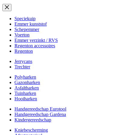
Speciekuip
Emmer kunststof
Schepemmer
Voerton
Emmer verzinkt / RVS
Regenton accessoires
Regenton
Jerrycans
Trechter
Polyharken
Gazonharken
Asfaltharken
Tuinharken
Hooiharken
Handgereedschap Eurotool
Handgereedschap Gardena
Kindergereedschap
Kniebescherming