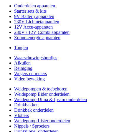
Onderdelen apparaten
Starter sets & kits
9V Batterij-apparaten
230V Lichtnetapparaten
12V Accu-apparaten
230V / 12V Combi apparaten
Zonne-energie apparaten
Tangen
Waarschuwingsbordjes
Afkuilen
Reiniging
Wegers en meters
Video bewaking
Weidepompen & toebehoren
Weidepomp Eider onderdelen
Weidepomp Utina & Ipsam onderdelen
Drinkbakken
Drinkbak onderdelen
Vlotters
Weidepomp Lister onderdelen
Nippels / Sproeiers
Drinknippel-onderdelen