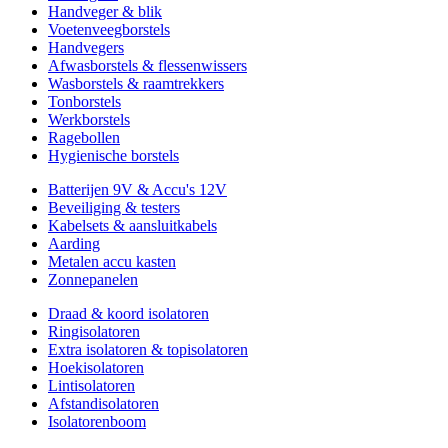
Handveger & blik
Voetenveegborstels
Handvegers
Afwasborstels & flessenwissers
Wasborstels & raamtrekkers
Tonborstels
Werkborstels
Ragebollen
Hygienische borstels
Batterijen 9V & Accu's 12V
Beveiliging & testers
Kabelsets & aansluitkabels
Aarding
Metalen accu kasten
Zonnepanelen
Draad & koord isolatoren
Ringisolatoren
Extra isolatoren & topisolatoren
Hoekisolatoren
Lintisolatoren
Afstandisolatoren
Isolatorenboom