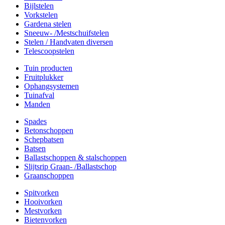
Bijlstelen
Vorkstelen
Gardena stelen
Sneeuw- /Mestschuifstelen
Stelen / Handvaten diversen
Telescoopstelen
Tuin producten
Fruitplukker
Ophangsystemen
Tuinafval
Manden
Spades
Betonschoppen
Schepbatsen
Batsen
Ballastschoppen & stalschoppen
Slijtsrip Graan- /Ballastschop
Graanschoppen
Spitvorken
Hooivorken
Mestvorken
Bietenvorken