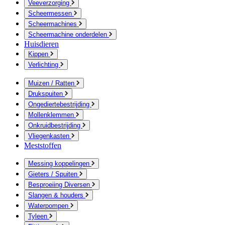
Veeverzorging
Scheermessen
Scheermachines
Scheermachine onderdelen
Huisdieren
Kippen
Verlichting
Muizen / Ratten
Drukspuiten
Ongediertebestrijding
Mollenklemmen
Onkruidbestrijding
Vliegenkasten
Meststoffen
Messing koppelingen
Gieters / Spuiten
Besproeiing Diversen
Slangen & houders
Waterpompen
Tyleen