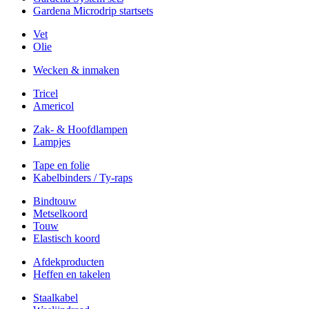
Gardena Microdrip startsets
Vet
Olie
Wecken & inmaken
Tricel
Americol
Zak- & Hoofdlampen
Lampjes
Tape en folie
Kabelbinders / Ty-raps
Bindtouw
Metselkoord
Touw
Elastisch koord
Afdekproducten
Heffen en takelen
Staalkabel