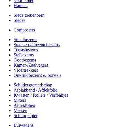
Voorhamer
Hamers
Slede toebehoren
Sledes
Composters
Straatbezems
Stads- / Gemeentebezems
Terrasbezems
Stalbezems
Gootbezems
Kamer-/Zaalvegers
Vloertrekkers
Onkruidbezems & borstels
Schildersgereedschap
Afplakband / Afdekfolie
Kwasten / Rollers / Verfbakjes
Mixers
Afdekfoliën
Messen
Schuurpapier
Luiwagens