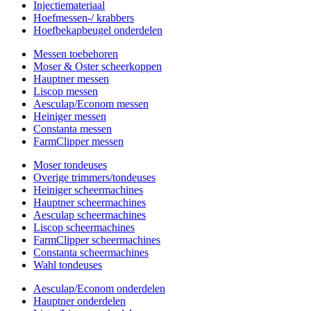
Injectiemateriaal
Hoefmessen-/ krabbers
Hoefbekapbeugel onderdelen
Messen toebehoren
Moser & Oster scheerkoppen
Hauptner messen
Liscop messen
Aesculap/Econom messen
Heiniger messen
Constanta messen
FarmClipper messen
Moser tondeuses
Overige trimmers/tondeuses
Heiniger scheermachines
Hauptner scheermachines
Aesculap scheermachines
Liscop scheermachines
FarmClipper scheermachines
Constanta scheermachines
Wahl tondeuses
Aesculap/Econom onderdelen
Hauptner onderdelen