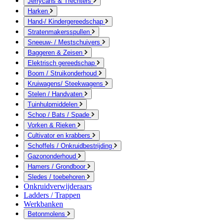
Jerrycans & Trechters
Harken
Hand-/ Kindergereedschap
Stratenmakersspullen
Sneeuw- / Mestschuivers
Baggeren & Zeisen
Elektrisch gereedschap
Boom / Struikonderhoud
Kruiwagens/ Steekwagens
Stelen / Handvaten
Tuinhulpmiddelen
Schop / Bats / Spade
Vorken & Rieken
Cultivator en krabbers
Schoffels / Onkruidbestrijding
Gazononderhoud
Hamers / Grondboor
Sledes / toebehoren
Onkruidverwijderaars
Ladders / Trappen
Werkbanken
Betonmolens