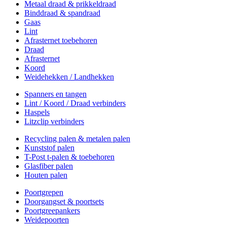
Metaal draad & prikkeldraad
Binddraad & spandraad
Gaas
Lint
Afrasternet toebehoren
Draad
Afrasternet
Koord
Weidehekken / Landhekken
Spanners en tangen
Lint / Koord / Draad verbinders
Haspels
Litzclip verbinders
Recycling palen & metalen palen
Kunststof palen
T-Post t-palen & toebehoren
Glasfiber palen
Houten palen
Poortgrepen
Doorgangset & poortsets
Poortgreepankers
Weidepoorten