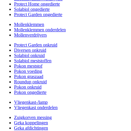
Protect Home ongedierte
Solabiol ongedierte
Protect Garden ongedierte
Mollenklemmen
Mollenklemmen onderdelen
Mollenverdrijvers
Protect Garden onkruid
Diversen onkruid
Solabiol onkruid
Solabiol meststoffen
Pokon meststof
Pokon voeding
Pokon graszaad
Roundup onkruid
Pokon onkruid
Pokon ongedierte
Vliegenkast-/lamp
Vliegenkast onderdelen
Zuigkorven messing
Geka koppelingen
Geka afdichtingen