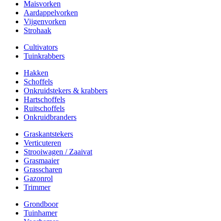
Maisvorken
Aardappelvorken
Vijgenvorken
Strohaak
Cultivators
Tuinkrabbers
Hakken
Schoffels
Onkruidstekers & krabbers
Hartschoffels
Ruitschoffels
Onkruidbranders
Graskantstekers
Verticuteren
Strooiwagen / Zaaivat
Grasmaaier
Grasscharen
Gazonrol
Trimmer
Grondboor
Tuinhamer