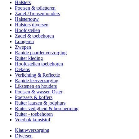
Halsters
Poetsen & toiletteren
Zadel-/Trensenhouders
Halstertouw
Halsters diversen
Hoofdstellen
Zadel & toebehoren
Longeren
Zwepen
Rapide paardenverzorging
Ruiter kleding
Hoofdstellen toebehoren
Dekens
Verlichting & Reflectie
Rapide leerverzorging
Likstenen en houders
Poetsen & wassen Oster
Poetssets & koffers
Ruiter laarzen & jodphurs
Ruiter veiligheid & bescherming
Ruiter - toebehoren
Voerbak kunststof
Klauwverzorging
Diversen