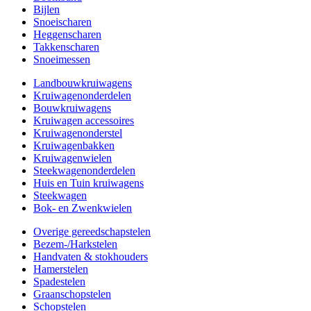
Bijlen
Snoeischaren
Heggenscharen
Takkenscharen
Snoeimessen
Landbouwkruiwagens
Kruiwagenonderdelen
Bouwkruiwagens
Kruiwagen accessoires
Kruiwagenonderstel
Kruiwagenbakken
Kruiwagenwielen
Steekwagenonderdelen
Huis en Tuin kruiwagens
Steekwagen
Bok- en Zwenkwielen
Overige gereedschapstelen
Bezem-/Harkstelen
Handvaten & stokhouders
Hamerstelen
Spadestelen
Graanschopstelen
Schopstelen