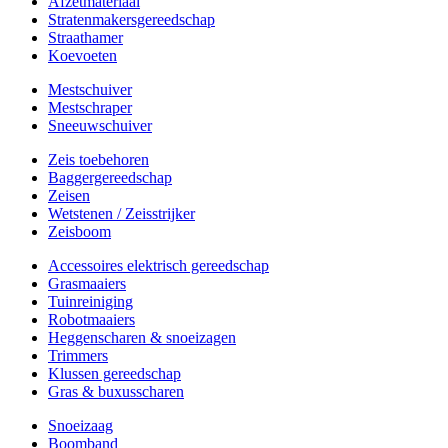
Afzetmateriaal
Stratenmakersgereedschap
Straathamer
Koevoeten
Mestschuiver
Mestschraper
Sneeuwschuiver
Zeis toebehoren
Baggergereedschap
Zeisen
Wetstenen / Zeisstrijker
Zeisboom
Accessoires elektrisch gereedschap
Grasmaaiers
Tuinreiniging
Robotmaaiers
Heggenscharen & snoeizagen
Trimmers
Klussen gereedschap
Gras & buxusscharen
Snoeizaag
Boomband