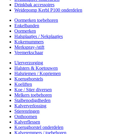
Drinkbak accessoires
Weidepomp Kerbl P100 onderdelen
Oormerken toebehoren
Enkelbanden
Oormerken
Halsplaatjes / Nekplaatjes
Kokernummers
Merkspray-/stift
Veemerkschaar
Uierverzorging
Halsters & Koetouwen
Halsriemen / Kopriemen
Koerugborstels
Koeliften
Koe / Stier diversen
Melkers toebehoren
Stalbenodigdheden
Kalververlossing
Stierenringen
Onthoornen
Kalverflessen
Koerugborstel onderdelen
Kalveremmers / toebehoren