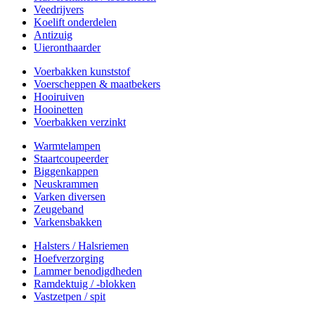
Veedrijvers
Koelift onderdelen
Antizuig
Uieronthaarder
Voerbakken kunststof
Voerscheppen & maatbekers
Hooiruiven
Hooinetten
Voerbakken verzinkt
Warmtelampen
Staartcoupeerder
Biggenkappen
Neuskrammen
Varken diversen
Zeugeband
Varkensbakken
Halsters / Halsriemen
Hoefverzorging
Lammer benodigdheden
Ramdektuig / -blokken
Vastzetpen / spit