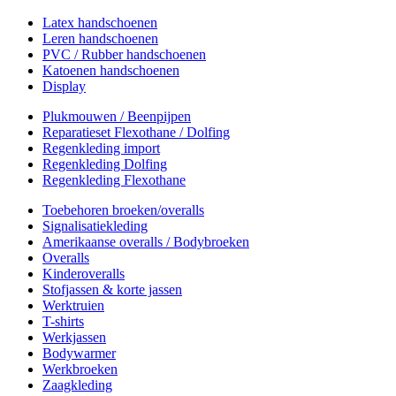
Latex handschoenen
Leren handschoenen
PVC / Rubber handschoenen
Katoenen handschoenen
Display
Plukmouwen / Beenpijpen
Reparatieset Flexothane / Dolfing
Regenkleding import
Regenkleding Dolfing
Regenkleding Flexothane
Toebehoren broeken/overalls
Signalisatiekleding
Amerikaanse overalls / Bodybroeken
Overalls
Kinderoveralls
Stofjassen & korte jassen
Werktruien
T-shirts
Werkjassen
Bodywarmer
Werkbroeken
Zaagkleding