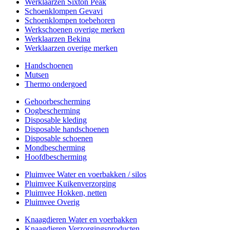
Werklaarzen Sixton Peak
Schoenklompen Gevavi
Schoenklompen toebehoren
Werkschoenen overige merken
Werklaarzen Bekina
Werklaarzen overige merken
Handschoenen
Mutsen
Thermo ondergoed
Gehoorbescherming
Oogbescherming
Disposable kleding
Disposable handschoenen
Disposable schoenen
Mondbescherming
Hoofdbescherming
Pluimvee Water en voerbakken / silos
Pluimvee Kuikenverzorging
Pluimvee Hokken, netten
Pluimvee Overig
Knaagdieren Water en voerbakken
Knaagdieren Verzorgingsproducten