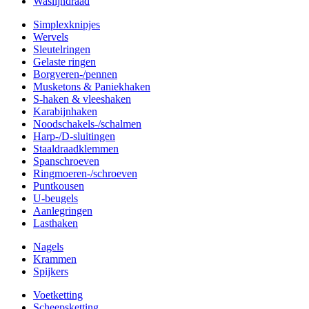
Waslijndraad
Simplexknipjes
Wervels
Sleutelringen
Gelaste ringen
Borgveren-/pennen
Musketons & Paniekhaken
S-haken & vleeshaken
Karabijnhaken
Noodschakels-/schalmen
Harp-/D-sluitingen
Staaldraadklemmen
Spanschroeven
Ringmoeren-/schroeven
Puntkousen
U-beugels
Aanlegringen
Lasthaken
Nagels
Krammen
Spijkers
Voetketting
Scheepsketting