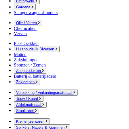
Fittingwerk
Gardena
Slangenwagen-/houders
Olie / Vetten
Chemicalien
Verven
Plasticzakken
Huishoudelijk Diversen
Matten
Zaksluitingen
Sponzen / Zemen
Zeepprodukten
Batterij & batterijladers
Zaklampen
Verpakking-/ verbindingsmateriaal
Touw / Koord
Afdekmateriaal
Staalkabel
Kleine ijzerwaren
Spijkers, Nagels & Krammen