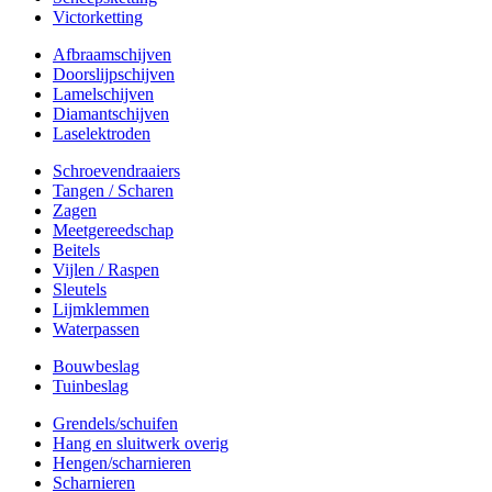
Victorketting
Afbraamschijven
Doorslijpschijven
Lamelschijven
Diamantschijven
Laselektroden
Schroevendraaiers
Tangen / Scharen
Zagen
Meetgereedschap
Beitels
Vijlen / Raspen
Sleutels
Lijmklemmen
Waterpassen
Bouwbeslag
Tuinbeslag
Grendels/schuifen
Hang en sluitwerk overig
Hengen/scharnieren
Scharnieren