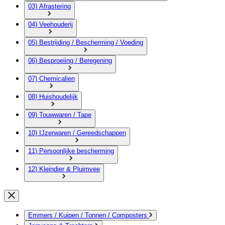
03) Afrastering
04) Veehouderij
05) Bestrijding / Bescherming / Voeding
06) Besproeiing / Beregening
07) Chemicalien
08) Huishoudelijk
09) Touwwaren / Tape
10) IJzerwaren / Gereedschappen
11) Persoonlijke bescherming
12) Kleindier & Pluimvee
Emmers / Kuipen / Tonnen / Composters