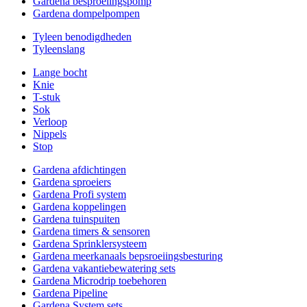
Gardena besproeiingspomp
Gardena dompelpompen
Tyleen benodigdheden
Tyleenslang
Lange bocht
Knie
T-stuk
Sok
Verloop
Nippels
Stop
Gardena afdichtingen
Gardena sproeiers
Gardena Profi system
Gardena koppelingen
Gardena tuinspuiten
Gardena timers & sensoren
Gardena Sprinklersysteem
Gardena meerkanaals bepsroeiingsbesturing
Gardena vakantiebewatering sets
Gardena Microdrip toebehoren
Gardena Pipeline
Gardena System sets