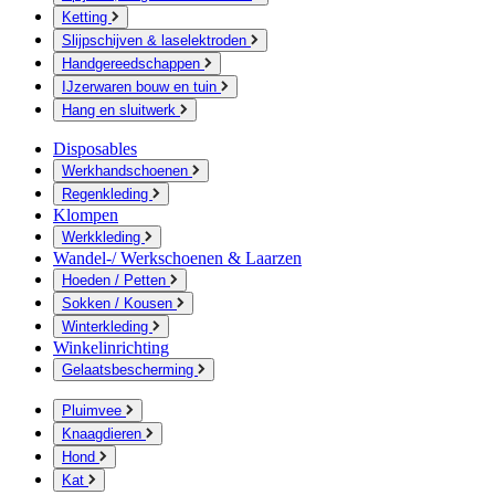
Ketting
Slijpschijven & laselektroden
Handgereedschappen
IJzerwaren bouw en tuin
Hang en sluitwerk
Disposables
Werkhandschoenen
Regenkleding
Klompen
Werkkleding
Wandel-/ Werkschoenen & Laarzen
Hoeden / Petten
Sokken / Kousen
Winterkleding
Winkelinrichting
Gelaatsbescherming
Pluimvee
Knaagdieren
Hond
Kat