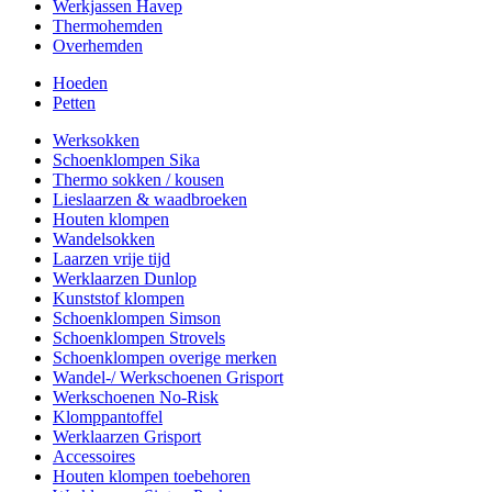
Werkjassen Havep
Thermohemden
Overhemden
Hoeden
Petten
Werksokken
Schoenklompen Sika
Thermo sokken / kousen
Lieslaarzen & waadbroeken
Houten klompen
Wandelsokken
Laarzen vrije tijd
Werklaarzen Dunlop
Kunststof klompen
Schoenklompen Simson
Schoenklompen Strovels
Schoenklompen overige merken
Wandel-/ Werkschoenen Grisport
Werkschoenen No-Risk
Klomppantoffel
Werklaarzen Grisport
Accessoires
Houten klompen toebehoren