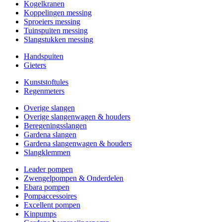
Kogelkranen
Koppelingen messing
Sproeiers messing
Tuinspuiten messing
Slangstukken messing
Handspuiten
Gieters
Kunststoftules
Regenmeters
Overige slangen
Overige slangenwagen & houders
Beregeningsslangen
Gardena slangen
Gardena slangenwagen & houders
Slangklemmen
Leader pompen
Zwengelpompen & Onderdelen
Ebara pompen
Pompaccessoires
Excellent pompen
Kinpumps