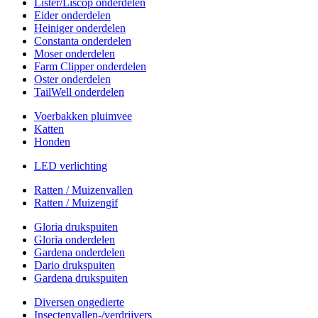
Lister/Liscop onderdelen
Eider onderdelen
Heiniger onderdelen
Constanta onderdelen
Moser onderdelen
Farm Clipper onderdelen
Oster onderdelen
TailWell onderdelen
Voerbakken pluimvee
Katten
Honden
LED verlichting
Ratten / Muizenvallen
Ratten / Muizengif
Gloria drukspuiten
Gloria onderdelen
Gardena onderdelen
Dario drukspuiten
Gardena drukspuiten
Diversen ongedierte
Insectenvallen-/verdrijvers