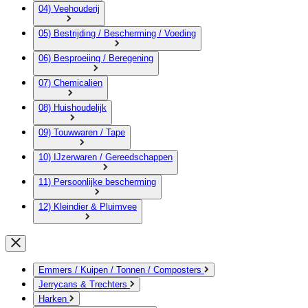
04) Veehouderij
05) Bestrijding / Bescherming / Voeding
06) Besproeiing / Beregening
07) Chemicalien
08) Huishoudelijk
09) Touwwaren / Tape
10) IJzerwaren / Gereedschappen
11) Persoonlijke bescherming
12) Kleindier & Pluimvee
Emmers / Kuipen / Tonnen / Composters
Jerrycans & Trechters
Harken