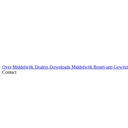
Over Middelwijk
Dealers
Downloads
Middelwijk Bestel-app
Gewijzi
Contact