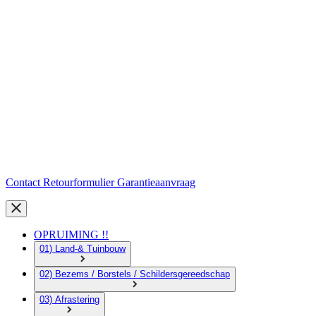
Contact
Retourformulier
Garantieaanvraag
OPRUIMING !!
01) Land-& Tuinbouw
02) Bezems / Borstels / Schildersgereedschap
03) Afrastering