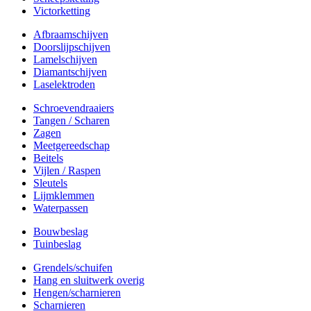
Victorketting
Afbraamschijven
Doorslijpschijven
Lamelschijven
Diamantschijven
Laselektroden
Schroevendraaiers
Tangen / Scharen
Zagen
Meetgereedschap
Beitels
Vijlen / Raspen
Sleutels
Lijmklemmen
Waterpassen
Bouwbeslag
Tuinbeslag
Grendels/schuifen
Hang en sluitwerk overig
Hengen/scharnieren
Scharnieren