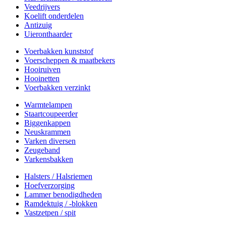
Veedrijvers
Koelift onderdelen
Antizuig
Uieronthaarder
Voerbakken kunststof
Voerscheppen & maatbekers
Hooiruiven
Hooinetten
Voerbakken verzinkt
Warmtelampen
Staartcoupeerder
Biggenkappen
Neuskrammen
Varken diversen
Zeugeband
Varkensbakken
Halsters / Halsriemen
Hoefverzorging
Lammer benodigdheden
Ramdektuig / -blokken
Vastzetpen / spit