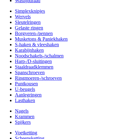
Waslijndraad
Simplexknipjes
Wervels
Sleutelringen
Gelaste ringen
Borgveren-/pennen
Musketons & Paniekhaken
S-haken & vleeshaken
Karabijnhaken
Noodschakels-/schalmen
Harp-/D-sluitingen
Staaldraadklemmen
Spanschroeven
Ringmoeren-/schroeven
Puntkousen
U-beugels
Aanlegringen
Lasthaken
Nagels
Krammen
Spijkers
Voetketting
Scheepsketting