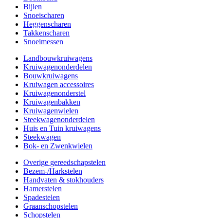
Bijlen
Snoeischaren
Heggenscharen
Takkenscharen
Snoeimessen
Landbouwkruiwagens
Kruiwagenonderdelen
Bouwkruiwagens
Kruiwagen accessoires
Kruiwagenonderstel
Kruiwagenbakken
Kruiwagenwielen
Steekwagenonderdelen
Huis en Tuin kruiwagens
Steekwagen
Bok- en Zwenkwielen
Overige gereedschapstelen
Bezem-/Harkstelen
Handvaten & stokhouders
Hamerstelen
Spadestelen
Graanschopstelen
Schopstelen