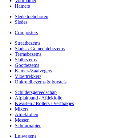
Voorhamer
Hamers
Slede toebehoren
Sledes
Composters
Straatbezems
Stads- / Gemeentebezems
Terrasbezems
Stalbezems
Gootbezems
Kamer-/Zaalvegers
Vloertrekkers
Onkruidbezems & borstels
Schildersgereedschap
Afplakband / Afdekfolie
Kwasten / Rollers / Verfbakjes
Mixers
Afdekfoliën
Messen
Schuurpapier
Luiwagens