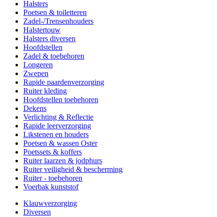
Halsters
Poetsen & toiletteren
Zadel-/Trensenhouders
Halstertouw
Halsters diversen
Hoofdstellen
Zadel & toebehoren
Longeren
Zwepen
Rapide paardenverzorging
Ruiter kleding
Hoofdstellen toebehoren
Dekens
Verlichting & Reflectie
Rapide leerverzorging
Likstenen en houders
Poetsen & wassen Oster
Poetssets & koffers
Ruiter laarzen & jodphurs
Ruiter veiligheid & bescherming
Ruiter - toebehoren
Voerbak kunststof
Klauwverzorging
Diversen