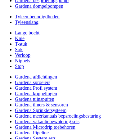
Gardena besproeiingspomp
Gardena dompelpompen
Tyleen benodigdheden
Tyleenslang
Lange bocht
Knie
T-stuk
Sok
Verloop
Nippels
Stop
Gardena afdichtingen
Gardena sproeiers
Gardena Profi system
Gardena koppelingen
Gardena tuinspuiten
Gardena timers & sensoren
Gardena Sprinklersysteem
Gardena meerkanaals bepsroeiingsbesturing
Gardena vakantiebewatering sets
Gardena Microdrip toebehoren
Gardena Pipeline
Gardena System sets