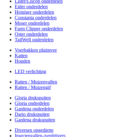
Lister/Liscop onderdelen
Eider onderdelen
Heiniger onderdelen
Constanta onderdelen
Moser onderdelen
Farm Clipper onderdelen
Oster onderdelen
TailWell onderdelen
Voerbakken pluimvee
Katten
Honden
LED verlichting
Ratten / Muizenvallen
Ratten / Muizengif
Gloria drukspuiten
Gloria onderdelen
Gardena onderdelen
Dario drukspuiten
Gardena drukspuiten
Diversen ongedierte
Insectenvallen-/verdrijvers