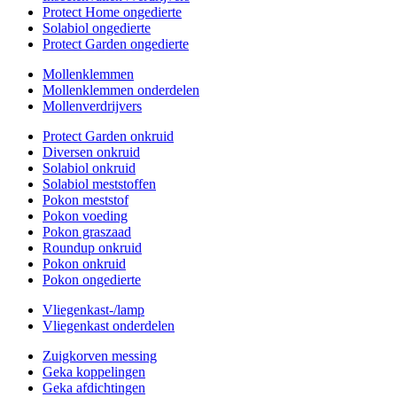
Protect Home ongedierte
Solabiol ongedierte
Protect Garden ongedierte
Mollenklemmen
Mollenklemmen onderdelen
Mollenverdrijvers
Protect Garden onkruid
Diversen onkruid
Solabiol onkruid
Solabiol meststoffen
Pokon meststof
Pokon voeding
Pokon graszaad
Roundup onkruid
Pokon onkruid
Pokon ongedierte
Vliegenkast-/lamp
Vliegenkast onderdelen
Zuigkorven messing
Geka koppelingen
Geka afdichtingen