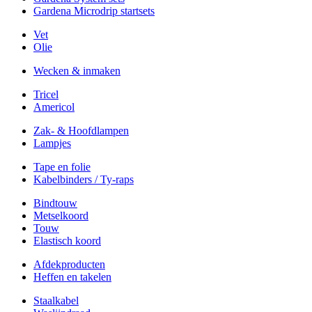
Gardena Microdrip startsets
Vet
Olie
Wecken & inmaken
Tricel
Americol
Zak- & Hoofdlampen
Lampjes
Tape en folie
Kabelbinders / Ty-raps
Bindtouw
Metselkoord
Touw
Elastisch koord
Afdekproducten
Heffen en takelen
Staalkabel