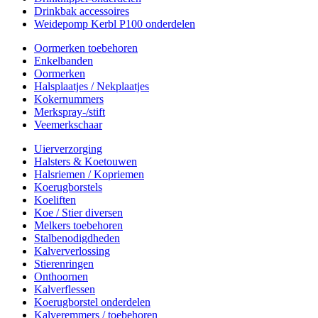
Drinkbak accessoires
Weidepomp Kerbl P100 onderdelen
Oormerken toebehoren
Enkelbanden
Oormerken
Halsplaatjes / Nekplaatjes
Kokernummers
Merkspray-/stift
Veemerkschaar
Uierverzorging
Halsters & Koetouwen
Halsriemen / Kopriemen
Koerugborstels
Koeliften
Koe / Stier diversen
Melkers toebehoren
Stalbenodigdheden
Kalververlossing
Stierenringen
Onthoornen
Kalverflessen
Koerugborstel onderdelen
Kalveremmers / toebehoren