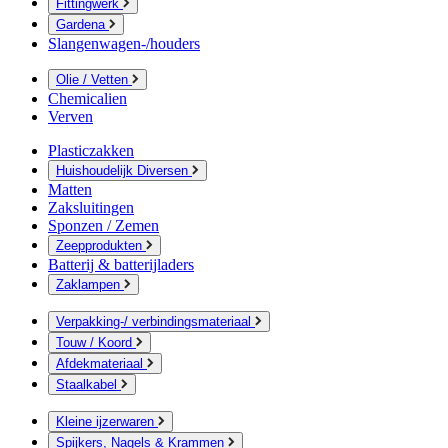
Fittingwerk
Gardena
Slangenwagen-/houders
Olie / Vetten
Chemicalien
Verven
Plasticzakken
Huishoudelijk Diversen
Matten
Zaksluitingen
Sponzen / Zemen
Zeepprodukten
Batterij & batterijladers
Zaklampen
Verpakking-/ verbindingsmateriaal
Touw / Koord
Afdekmateriaal
Staalkabel
Kleine ijzerwaren
Spijkers, Nagels & Krammen