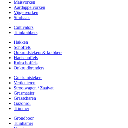
Maisvorken
Aardappelvorken
Vijgenvorken
Strohaak
Cultivators
Tuinkrabbers
Hakken
Schoffels
Onkruidstekers & krabbers
Hartschoffels
Ruitschoffels
Onkruidbranders
Graskantstekers
Verticuteren
Strooiwagen / Zaaivat
Grasmaaier
Grasscharen
Gazonrol
Trimmer
Grondboor
Tuinhamer