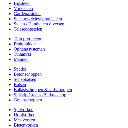
Bijlstelen
Vorkstelen
Gardena stelen
Sneeuw- /Mestschuifstelen
Stelen / Handvaten diversen
Telescoopstelen
Tuin producten
Fruitplukker
Ophangsystemen
Tuinafval
Manden
Spades
Betonschoppen
Schepbatsen
Batsen
Ballastschoppen & stalschoppen
Slijtsrip Graan- /Ballastschop
Graanschoppen
Spitvorken
Hooivorken
Mestvorken
Bietenvorken