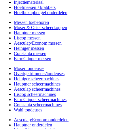
Injectiemateriaal
Hoefmessen-/ krabbers
Hoefbekapbeugel onderdelen
Messen toebehoren
Moser & Oster scheerkoppen
Hauptner messen
Liscop messen
Aesculap/Econom messen
Heiniger messen
Constanta messen
FarmClipper messen
Moser tondeuses
Overige trimmers/tondeuses
Heiniger scheermachines
Hauptner scheermachines
Aesculap scheermachines
Liscop scheermachines
FarmClipper scheermachines
Constanta scheermachines
Wahl tondeuses
Aesculap/Econom onderdelen
Hauptner onderdelen