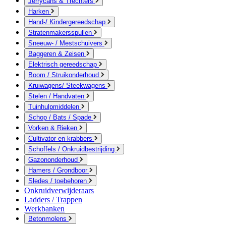
Jerrycans & Trechters
Harken
Hand-/ Kindergereedschap
Stratenmakersspullen
Sneeuw- / Mestschuivers
Baggeren & Zeisen
Elektrisch gereedschap
Boom / Struikonderhoud
Kruiwagens/ Steekwagens
Stelen / Handvaten
Tuinhulpmiddelen
Schop / Bats / Spade
Vorken & Rieken
Cultivator en krabbers
Schoffels / Onkruidbestrijding
Gazononderhoud
Hamers / Grondboor
Sledes / toebehoren
Onkruidverwijderaars
Ladders / Trappen
Werkbanken
Betonmolens