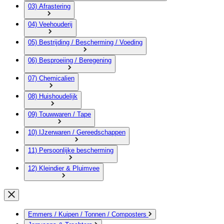
03) Afrastering
04) Veehouderij
05) Bestrijding / Bescherming / Voeding
06) Besproeiing / Beregening
07) Chemicalien
08) Huishoudelijk
09) Touwwaren / Tape
10) IJzerwaren / Gereedschappen
11) Persoonlijke bescherming
12) Kleindier & Pluimvee
Emmers / Kuipen / Tonnen / Composters