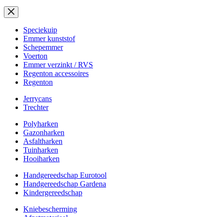
Speciekuip
Emmer kunststof
Schepemmer
Voerton
Emmer verzinkt / RVS
Regenton accessoires
Regenton
Jerrycans
Trechter
Polyharken
Gazonharken
Asfaltharken
Tuinharken
Hooiharken
Handgereedschap Eurotool
Handgereedschap Gardena
Kindergereedschap
Kniebescherming