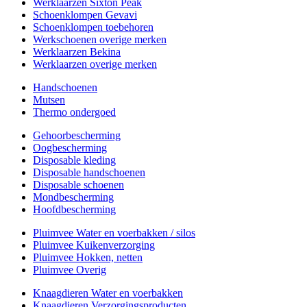
Werklaarzen Sixton Peak
Schoenklompen Gevavi
Schoenklompen toebehoren
Werkschoenen overige merken
Werklaarzen Bekina
Werklaarzen overige merken
Handschoenen
Mutsen
Thermo ondergoed
Gehoorbescherming
Oogbescherming
Disposable kleding
Disposable handschoenen
Disposable schoenen
Mondbescherming
Hoofdbescherming
Pluimvee Water en voerbakken / silos
Pluimvee Kuikenverzorging
Pluimvee Hokken, netten
Pluimvee Overig
Knaagdieren Water en voerbakken
Knaagdieren Verzorgingsproducten