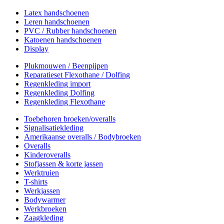
Latex handschoenen
Leren handschoenen
PVC / Rubber handschoenen
Katoenen handschoenen
Display
Plukmouwen / Beenpijpen
Reparatieset Flexothane / Dolfing
Regenkleding import
Regenkleding Dolfing
Regenkleding Flexothane
Toebehoren broeken/overalls
Signalisatiekleding
Amerikaanse overalls / Bodybroeken
Overalls
Kinderoveralls
Stofjassen & korte jassen
Werktruien
T-shirts
Werkjassen
Bodywarmer
Werkbroeken
Zaagkleding