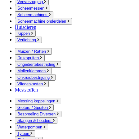
Veeverzorging
Scheermessen
Scheermachines
Scheermachine onderdelen
Huisdieren
Kippen
Verlichting
Muizen / Ratten
Drukspuiten
Ongediertebestrijding
Mollenklemmen
Onkruidbestrijding
Vliegenkasten
Meststoffen
Messing koppelingen
Gieters / Spuiten
Besproeiing Diversen
Slangen & houders
Waterpompen
Tyleen