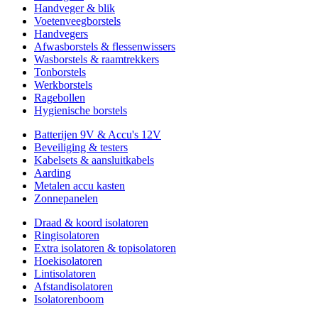
Handveger & blik
Voetenveegborstels
Handvegers
Afwasborstels & flessenwissers
Wasborstels & raamtrekkers
Tonborstels
Werkborstels
Ragebollen
Hygienische borstels
Batterijen 9V & Accu's 12V
Beveiliging & testers
Kabelsets & aansluitkabels
Aarding
Metalen accu kasten
Zonnepanelen
Draad & koord isolatoren
Ringisolatoren
Extra isolatoren & topisolatoren
Hoekisolatoren
Lintisolatoren
Afstandisolatoren
Isolatorenboom