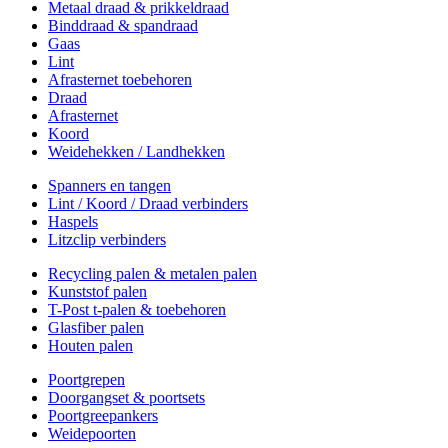
Metaal draad & prikkeldraad
Binddraad & spandraad
Gaas
Lint
Afrasternet toebehoren
Draad
Afrasternet
Koord
Weidehekken / Landhekken
Spanners en tangen
Lint / Koord / Draad verbinders
Haspels
Litzclip verbinders
Recycling palen & metalen palen
Kunststof palen
T-Post t-palen & toebehoren
Glasfiber palen
Houten palen
Poortgrepen
Doorgangset & poortsets
Poortgreepankers
Weidepoorten