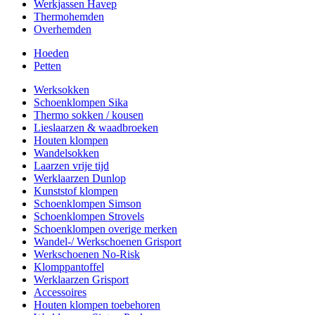
Werkjassen Havep
Thermohemden
Overhemden
Hoeden
Petten
Werksokken
Schoenklompen Sika
Thermo sokken / kousen
Lieslaarzen & waadbroeken
Houten klompen
Wandelsokken
Laarzen vrije tijd
Werklaarzen Dunlop
Kunststof klompen
Schoenklompen Simson
Schoenklompen Strovels
Schoenklompen overige merken
Wandel-/ Werkschoenen Grisport
Werkschoenen No-Risk
Klomppantoffel
Werklaarzen Grisport
Accessoires
Houten klompen toebehoren