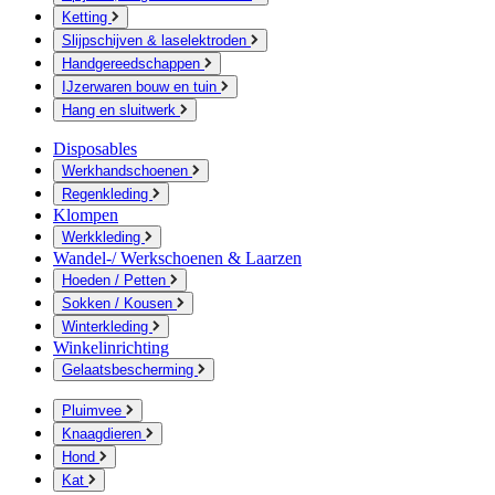
Ketting
Slijpschijven & laselektroden
Handgereedschappen
IJzerwaren bouw en tuin
Hang en sluitwerk
Disposables
Werkhandschoenen
Regenkleding
Klompen
Werkkleding
Wandel-/ Werkschoenen & Laarzen
Hoeden / Petten
Sokken / Kousen
Winterkleding
Winkelinrichting
Gelaatsbescherming
Pluimvee
Knaagdieren
Hond
Kat