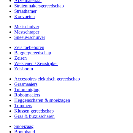
Afzetmateriaal
Stratenmakersgereedschap
Straathamer
Koevoeten
Mestschuiver
Mestschraper
Sneeuwschuiver
Zeis toebehoren
Baggergereedschap
Zeisen
Wetstenen / Zeisstrijker
Zeisboom
Accessoires elektrisch gereedschap
Grasmaaiers
Tuinreiniging
Robotmaaiers
Heggenscharen & snoeizagen
Trimmers
Klussen gereedschap
Gras & buxusscharen
Snoeizaag
Boomband