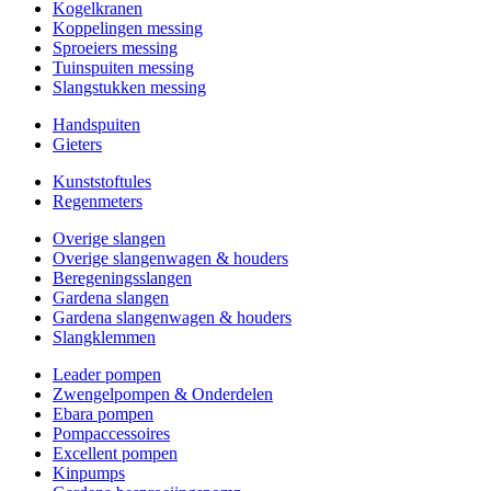
Kogelkranen
Koppelingen messing
Sproeiers messing
Tuinspuiten messing
Slangstukken messing
Handspuiten
Gieters
Kunststoftules
Regenmeters
Overige slangen
Overige slangenwagen & houders
Beregeningsslangen
Gardena slangen
Gardena slangenwagen & houders
Slangklemmen
Leader pompen
Zwengelpompen & Onderdelen
Ebara pompen
Pompaccessoires
Excellent pompen
Kinpumps