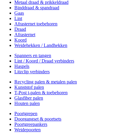
Metaal draad & prikkeldraad
Binddraad & spandraad
Gaas
Lint
Afrasternet toebehoren
Draad
Afrasternet
Koord
Weidehekken / Landhekken
Spanners en tangen
Lint / Koord / Draad verbinders
Haspels
Litzclip verbinders
Recycling palen & metalen palen
Kunststof palen
T-Post t-palen & toebehoren
Glasfiber palen
Houten palen
Poortgrepen
Doorgangset & poortsets
Poortgreepankers
Weidepoorten