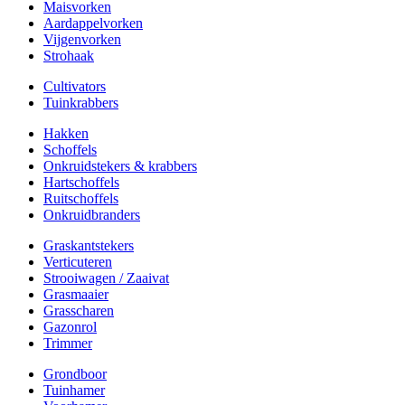
Maisvorken
Aardappelvorken
Vijgenvorken
Strohaak
Cultivators
Tuinkrabbers
Hakken
Schoffels
Onkruidstekers & krabbers
Hartschoffels
Ruitschoffels
Onkruidbranders
Graskantstekers
Verticuteren
Strooiwagen / Zaaivat
Grasmaaier
Grasscharen
Gazonrol
Trimmer
Grondboor
Tuinhamer