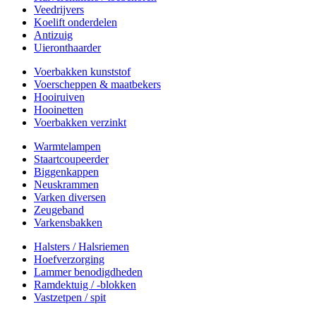
Veedrijvers
Koelift onderdelen
Antizuig
Uieronthaarder
Voerbakken kunststof
Voerscheppen & maatbekers
Hooiruiven
Hooinetten
Voerbakken verzinkt
Warmtelampen
Staartcoupeerder
Biggenkappen
Neuskrammen
Varken diversen
Zeugeband
Varkensbakken
Halsters / Halsriemen
Hoefverzorging
Lammer benodigdheden
Ramdektuig / -blokken
Vastzetpen / spit