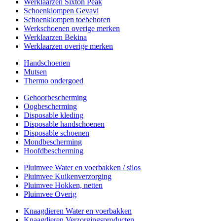
Werklaarzen Sixton Peak
Schoenklompen Gevavi
Schoenklompen toebehoren
Werkschoenen overige merken
Werklaarzen Bekina
Werklaarzen overige merken
Handschoenen
Mutsen
Thermo ondergoed
Gehoorbescherming
Oogbescherming
Disposable kleding
Disposable handschoenen
Disposable schoenen
Mondbescherming
Hoofdbescherming
Pluimvee Water en voerbakken / silos
Pluimvee Kuikenverzorging
Pluimvee Hokken, netten
Pluimvee Overig
Knaagdieren Water en voerbakken
Knaagdieren Verzorgingsproducten