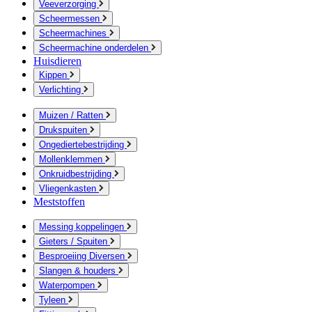
Veeverzorging
Scheermessen
Scheermachines
Scheermachine onderdelen
Huisdieren
Kippen
Verlichting
Muizen / Ratten
Drukspuiten
Ongediertebestrijding
Mollenklemmen
Onkruidbestrijding
Vliegenkasten
Meststoffen
Messing koppelingen
Gieters / Spuiten
Besproeiing Diversen
Slangen & houders
Waterpompen
Tyleen