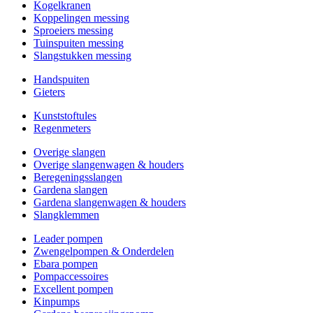
Kogelkranen
Koppelingen messing
Sproeiers messing
Tuinspuiten messing
Slangstukken messing
Handspuiten
Gieters
Kunststoftules
Regenmeters
Overige slangen
Overige slangenwagen & houders
Beregeningsslangen
Gardena slangen
Gardena slangenwagen & houders
Slangklemmen
Leader pompen
Zwengelpompen & Onderdelen
Ebara pompen
Pompaccessoires
Excellent pompen
Kinpumps