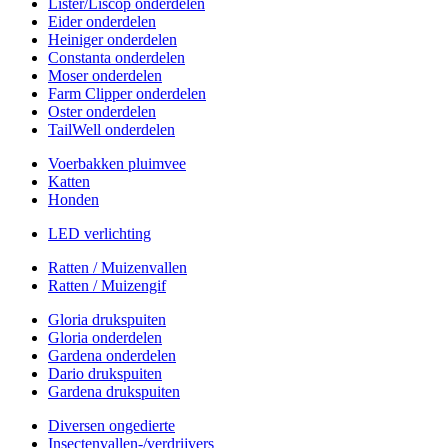
Lister/Liscop onderdelen
Eider onderdelen
Heiniger onderdelen
Constanta onderdelen
Moser onderdelen
Farm Clipper onderdelen
Oster onderdelen
TailWell onderdelen
Voerbakken pluimvee
Katten
Honden
LED verlichting
Ratten / Muizenvallen
Ratten / Muizengif
Gloria drukspuiten
Gloria onderdelen
Gardena onderdelen
Dario drukspuiten
Gardena drukspuiten
Diversen ongedierte
Insectenvallen-/verdrijvers