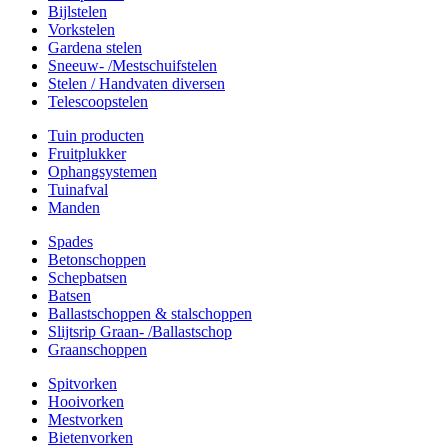
Bijlstelen
Vorkstelen
Gardena stelen
Sneeuw- /Mestschuifstelen
Stelen / Handvaten diversen
Telescoopstelen
Tuin producten
Fruitplukker
Ophangsystemen
Tuinafval
Manden
Spades
Betonschoppen
Schepbatsen
Batsen
Ballastschoppen & stalschoppen
Slijtsrip Graan- /Ballastschop
Graanschoppen
Spitvorken
Hooivorken
Mestvorken
Bietenvorken