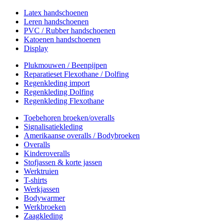
Latex handschoenen
Leren handschoenen
PVC / Rubber handschoenen
Katoenen handschoenen
Display
Plukmouwen / Beenpijpen
Reparatieset Flexothane / Dolfing
Regenkleding import
Regenkleding Dolfing
Regenkleding Flexothane
Toebehoren broeken/overalls
Signalisatiekleding
Amerikaanse overalls / Bodybroeken
Overalls
Kinderoveralls
Stofjassen & korte jassen
Werktruien
T-shirts
Werkjassen
Bodywarmer
Werkbroeken
Zaagkleding