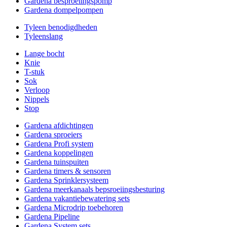
Gardena besproeiingspomp
Gardena dompelpompen
Tyleen benodigdheden
Tyleenslang
Lange bocht
Knie
T-stuk
Sok
Verloop
Nippels
Stop
Gardena afdichtingen
Gardena sproeiers
Gardena Profi system
Gardena koppelingen
Gardena tuinspuiten
Gardena timers & sensoren
Gardena Sprinklersysteem
Gardena meerkanaals bepsroeiingsbesturing
Gardena vakantiebewatering sets
Gardena Microdrip toebehoren
Gardena Pipeline
Gardena System sets