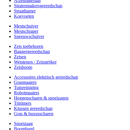
Afzetmateriaal
Stratenmakersgereedschap
Straathamer
Koevoeten
Mestschuiver
Mestschraper
Sneeuwschuiver
Zeis toebehoren
Baggergereedschap
Zeisen
Wetstenen / Zeisstrijker
Zeisboom
Accessoires elektrisch gereedschap
Grasmaaiers
Tuinreiniging
Robotmaaiers
Heggenscharen & snoeizagen
Trimmers
Klussen gereedschap
Gras & buxusscharen
Snoeizaag
Boomband