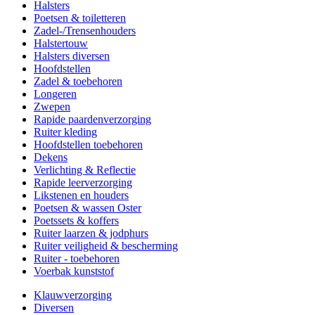
Halsters
Poetsen & toiletteren
Zadel-/Trensenhouders
Halstertouw
Halsters diversen
Hoofdstellen
Zadel & toebehoren
Longeren
Zwepen
Rapide paardenverzorging
Ruiter kleding
Hoofdstellen toebehoren
Dekens
Verlichting & Reflectie
Rapide leerverzorging
Likstenen en houders
Poetsen & wassen Oster
Poetssets & koffers
Ruiter laarzen & jodphurs
Ruiter veiligheid & bescherming
Ruiter - toebehoren
Voerbak kunststof
Klauwverzorging
Diversen