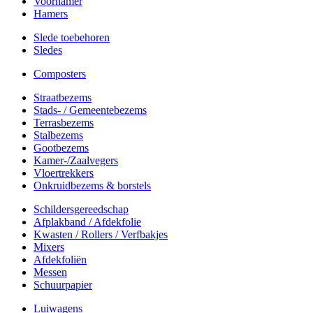
Voorhamer
Hamers
Slede toebehoren
Sledes
Composters
Straatbezems
Stads- / Gemeentebezems
Terrasbezems
Stalbezems
Gootbezems
Kamer-/Zaalvegers
Vloertrekkers
Onkruidbezems & borstels
Schildersgereedschap
Afplakband / Afdekfolie
Kwasten / Rollers / Verfbakjes
Mixers
Afdekfoliën
Messen
Schuurpapier
Luiwagens