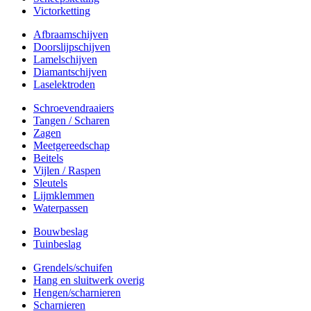
Victorketting
Afbraamschijven
Doorslijpschijven
Lamelschijven
Diamantschijven
Laselektroden
Schroevendraaiers
Tangen / Scharen
Zagen
Meetgereedschap
Beitels
Vijlen / Raspen
Sleutels
Lijmklemmen
Waterpassen
Bouwbeslag
Tuinbeslag
Grendels/schuifen
Hang en sluitwerk overig
Hengen/scharnieren
Scharnieren