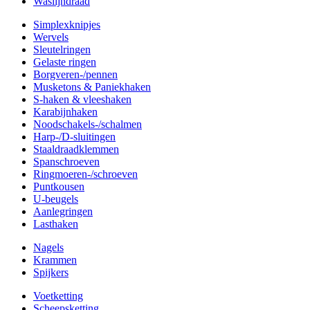
Waslijndraad
Simplexknipjes
Wervels
Sleutelringen
Gelaste ringen
Borgveren-/pennen
Musketons & Paniekhaken
S-haken & vleeshaken
Karabijnhaken
Noodschakels-/schalmen
Harp-/D-sluitingen
Staaldraadklemmen
Spanschroeven
Ringmoeren-/schroeven
Puntkousen
U-beugels
Aanlegringen
Lasthaken
Nagels
Krammen
Spijkers
Voetketting
Scheepsketting