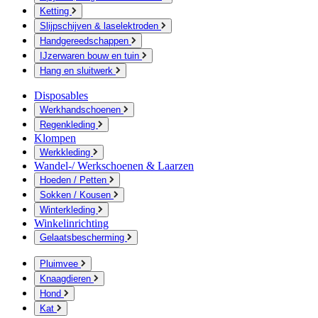
Ketting
Slijpschijven & laselektroden
Handgereedschappen
IJzerwaren bouw en tuin
Hang en sluitwerk
Disposables
Werkhandschoenen
Regenkleding
Klompen
Werkkleding
Wandel-/ Werkschoenen & Laarzen
Hoeden / Petten
Sokken / Kousen
Winterkleding
Winkelinrichting
Gelaatsbescherming
Pluimvee
Knaagdieren
Hond
Kat