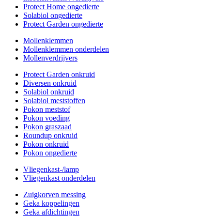
Protect Home ongedierte
Solabiol ongedierte
Protect Garden ongedierte
Mollenklemmen
Mollenklemmen onderdelen
Mollenverdrijvers
Protect Garden onkruid
Diversen onkruid
Solabiol onkruid
Solabiol meststoffen
Pokon meststof
Pokon voeding
Pokon graszaad
Roundup onkruid
Pokon onkruid
Pokon ongedierte
Vliegenkast-/lamp
Vliegenkast onderdelen
Zuigkorven messing
Geka koppelingen
Geka afdichtingen