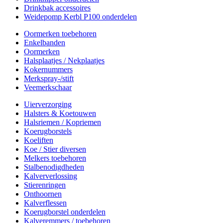
Drinkbak accessoires
Weidepomp Kerbl P100 onderdelen
Oormerken toebehoren
Enkelbanden
Oormerken
Halsplaatjes / Nekplaatjes
Kokernummers
Merkspray-/stift
Veemerkschaar
Uierverzorging
Halsters & Koetouwen
Halsriemen / Kopriemen
Koerugborstels
Koeliften
Koe / Stier diversen
Melkers toebehoren
Stalbenodigdheden
Kalververlossing
Stierenringen
Onthoornen
Kalverflessen
Koerugborstel onderdelen
Kalveremmers / toebehoren