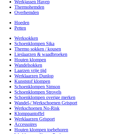
Werkjassen Havep
Thermohemden
Overhemden
Hoeden
Petten
Werksokken
Schoenklompen Sika
Thermo sokken / kousen
Lieslaarzen & waadbroeken
Houten klompen
Wandelsokken
Laarzen vrije tijd
Werklaarzen Dunlop
Kunststof klompen
Schoenklompen Simson
Schoenklompen Strovels
Schoenklompen overige merken
Wandel-/ Werkschoenen Grisport
Werkschoenen No-Risk
Klomppantoffel
Werklaarzen Grisport
Accessoires
Houten klompen toebehoren