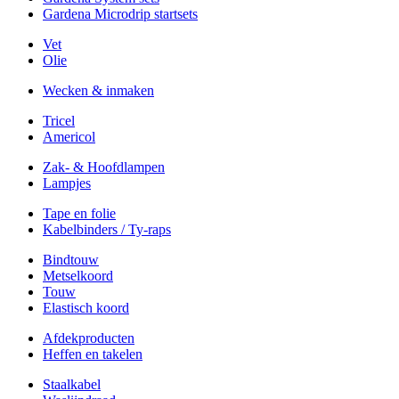
Gardena Microdrip startsets
Vet
Olie
Wecken & inmaken
Tricel
Americol
Zak- & Hoofdlampen
Lampjes
Tape en folie
Kabelbinders / Ty-raps
Bindtouw
Metselkoord
Touw
Elastisch koord
Afdekproducten
Heffen en takelen
Staalkabel