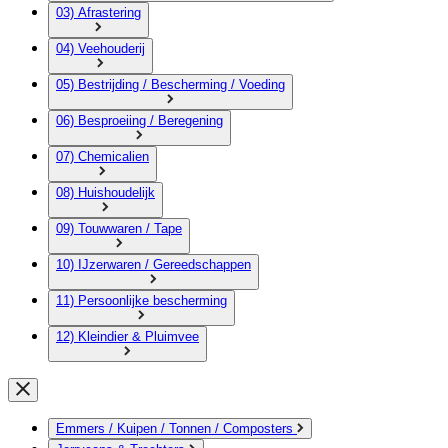
03) Afrastering
04) Veehouderij
05) Bestrijding / Bescherming / Voeding
06) Besproeiing / Beregening
07) Chemicalien
08) Huishoudelijk
09) Touwwaren / Tape
10) IJzerwaren / Gereedschappen
11) Persoonlijke bescherming
12) Kleindier & Pluimvee
Emmers / Kuipen / Tonnen / Composters