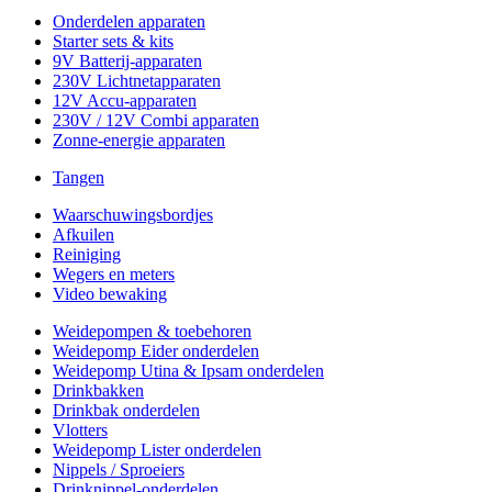
Onderdelen apparaten
Starter sets & kits
9V Batterij-apparaten
230V Lichtnetapparaten
12V Accu-apparaten
230V / 12V Combi apparaten
Zonne-energie apparaten
Tangen
Waarschuwingsbordjes
Afkuilen
Reiniging
Wegers en meters
Video bewaking
Weidepompen & toebehoren
Weidepomp Eider onderdelen
Weidepomp Utina & Ipsam onderdelen
Drinkbakken
Drinkbak onderdelen
Vlotters
Weidepomp Lister onderdelen
Nippels / Sproeiers
Drinknippel-onderdelen