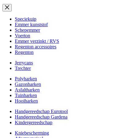
Speciekuip
Emmer kunststof
Schepemmer
Voerton
Emmer verzinkt / RVS
Regenton accessoires
Regenton
Jerrycans
Trechter
Polyharken
Gazonharken
Asfaltharken
Tuinharken
Hooiharken
Handgereedschap Eurotool
Handgereedschap Gardena
Kindergereedschap
Kniebescherming