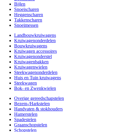
Bijlen
Snoeischaren
Heggenscharen
Takkenscharen
Snoeimessen
Landbouwkruiwagens
Kruiwagenonderdelen
Bouwkruiwagens
Kruiwagen accessoires
Kruiwagenonderstel
Kruiwagenbakken
Kruiwagenwielen
Steekwagenonderdelen
Huis en Tuin kruiwagens
Steekwagen
Bok- en Zwenkwielen
Overige gereedschapstelen
Bezem-/Harkstelen
Handvaten & stokhouders
Hamerstelen
Spadestelen
Graanschopstelen
Schopstelen