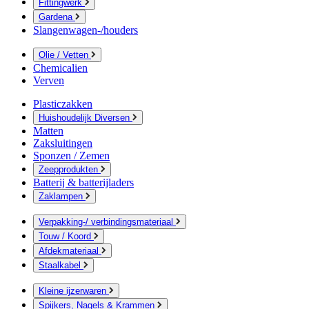
Fittingwerk
Gardena
Slangenwagen-/houders
Olie / Vetten
Chemicalien
Verven
Plasticzakken
Huishoudelijk Diversen
Matten
Zaksluitingen
Sponzen / Zemen
Zeepprodukten
Batterij & batterijladers
Zaklampen
Verpakking-/ verbindingsmateriaal
Touw / Koord
Afdekmateriaal
Staalkabel
Kleine ijzerwaren
Spijkers, Nagels & Krammen