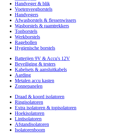
Handveger & blik
Voetenveegborstels
Handvegers
Afwasborstels & flessenwissers
Wasborstels & raamtrekkers
Tonborstels
Werkborstels
Ragebollen
Hygienische borstels
Batterijen 9V & Accu's 12V
Beveiliging & testers
Kabelsets & aansluitkabels
Aarding
Metalen accu kasten
Zonnepanelen
Draad & koord isolatoren
Ringisolatoren
Extra isolatoren & topisolatoren
Hoekisolatoren
Lintisolatoren
Afstandisolatoren
Isolatorenboom