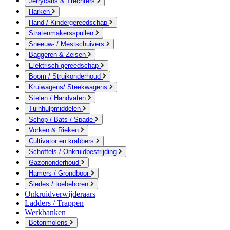
Jerrycans & Trechters
Harken
Hand-/ Kindergereedschap
Stratenmakersspullen
Sneeuw- / Mestschuivers
Baggeren & Zeisen
Elektrisch gereedschap
Boom / Struikonderhoud
Kruiwagens/ Steekwagens
Stelen / Handvaten
Tuinhulpmiddelen
Schop / Bats / Spade
Vorken & Rieken
Cultivator en krabbers
Schoffels / Onkruidbestrijding
Gazononderhoud
Hamers / Grondboor
Sledes / toebehoren
Onkruidverwijderaars
Ladders / Trappen
Werkbanken
Betonmolens