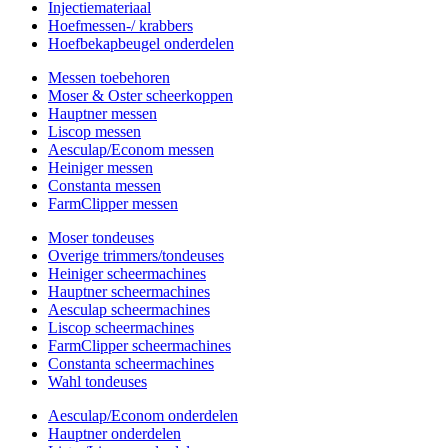
Injectiemateriaal
Hoefmessen-/ krabbers
Hoefbekapbeugel onderdelen
Messen toebehoren
Moser & Oster scheerkoppen
Hauptner messen
Liscop messen
Aesculap/Econom messen
Heiniger messen
Constanta messen
FarmClipper messen
Moser tondeuses
Overige trimmers/tondeuses
Heiniger scheermachines
Hauptner scheermachines
Aesculap scheermachines
Liscop scheermachines
FarmClipper scheermachines
Constanta scheermachines
Wahl tondeuses
Aesculap/Econom onderdelen
Hauptner onderdelen