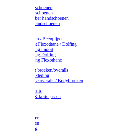
Latex handschoenen
Leren handschoenen
PVC / Rubber handschoenen
Katoenen handschoenen
Display
Plukmouwen / Beenpijpen
Reparatieset Flexothane / Dolfing
Regenkleding import
Regenkleding Dolfing
Regenkleding Flexothane
Toebehoren broeken/overalls
Signalisatiekleding
Amerikaanse overalls / Bodybroeken
Overalls
Kinderoveralls
Stofjassen & korte jassen
Werktruien
T-shirts
Werkjassen
Bodywarmer
Werkbroeken
Zaagkleding