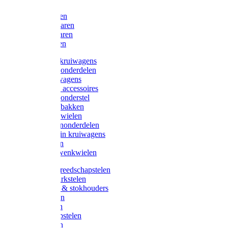
Bijlen
Snoeischaren
Heggenscharen
Takkenscharen
Snoeimessen
Landbouwkruiwagens
Kruiwagenonderdelen
Bouwkruiwagens
Kruiwagen accessoires
Kruiwagenonderstel
Kruiwagenbakken
Kruiwagenwielen
Steekwagenonderdelen
Huis en Tuin kruiwagens
Steekwagen
Bok- en Zwenkwielen
Overige gereedschapstelen
Bezem-/Harkstelen
Handvaten & stokhouders
Hamerstelen
Spadestelen
Graanschopstelen
Schopstelen