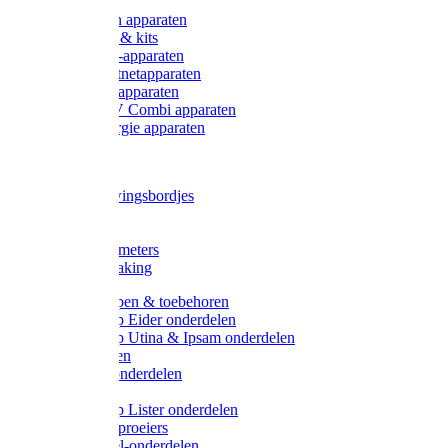
Onderdelen apparaten
Starter sets & kits
9V Batterij-apparaten
230V Lichtnetapparaten
12V Accu-apparaten
230V / 12V Combi apparaten
Zonne-energie apparaten
Tangen
Waarschuwingsbordjes
Afkuilen
Reiniging
Wegers en meters
Video bewaking
Weidepompen & toebehoren
Weidepomp Eider onderdelen
Weidepomp Utina & Ipsam onderdelen
Drinkbakken
Drinkbak onderdelen
Vlotters
Weidepomp Lister onderdelen
Nippels / Sproeiers
Drinknippel-onderdelen