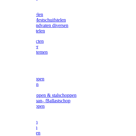
Bijlstelen
Vorkstelen
Gardena stelen
Sneeuw- /Mestschuifstelen
Stelen / Handvaten diversen
Telescoopstelen
Tuin producten
Fruitplukker
Ophangsystemen
Tuinafval
Manden
Spades
Betonschoppen
Schepbatsen
Batsen
Ballastschoppen & stalschoppen
Slijtsrip Graan- /Ballastschop
Graanschoppen
Spitvorken
Hooivorken
Mestvorken
Bietenvorken