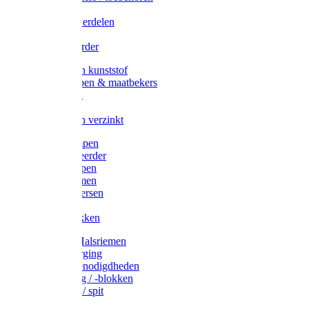
Veedrijvers
Koelift onderdelen
Antizuig
Uieronthaarder
Voerbakken kunststof
Voerscheppen & maatbekers
Hooiruiven
Hooinetten
Voerbakken verzinkt
Warmtelampen
Staartcoupeerder
Biggenkappen
Neuskrammen
Varken diversen
Zeugeband
Varkensbakken
Halsters / Halsriemen
Hoefverzorging
Lammer benodigdheden
Ramdektuig / -blokken
Vastzetpen / spit