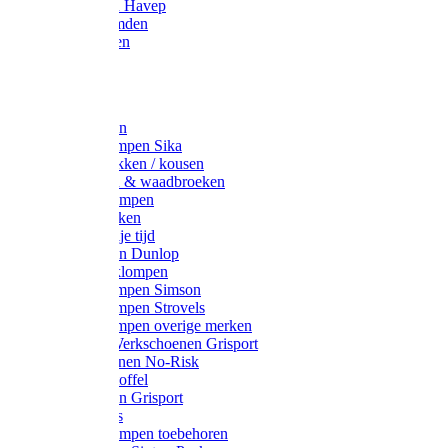
Werkjassen Havep
Thermohemden
Overhemden
Hoeden
Petten
Werksokken
Schoenklompen Sika
Thermo sokken / kousen
Lieslaarzen & waadbroeken
Houten klompen
Wandelsokken
Laarzen vrije tijd
Werklaarzen Dunlop
Kunststof klompen
Schoenklompen Simson
Schoenklompen Strovels
Schoenklompen overige merken
Wandel-/ Werkschoenen Grisport
Werkschoenen No-Risk
Klomppantoffel
Werklaarzen Grisport
Accessoires
Houten klompen toebehoren