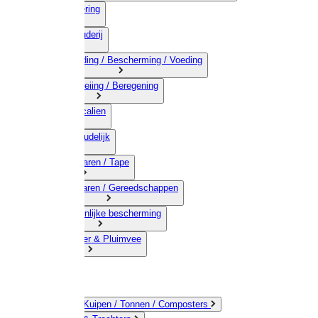
03) Afrastering
04) Veehouderij
05) Bestrijding / Bescherming / Voeding
06) Besproeiing / Beregening
07) Chemicalien
08) Huishoudelijk
09) Touwwaren / Tape
10) IJzerwaren / Gereedschappen
11) Persoonlijke bescherming
12) Kleindier & Pluimvee
Emmers / Kuipen / Tonnen / Composters