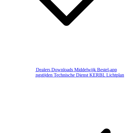
Over Middelwijk
Dealers
Downloads
Middelwijk Bestel-app
Gewijzigde openingstijden
Technische Dienst
KERBL Lichtplan
Aanvraag
Contact