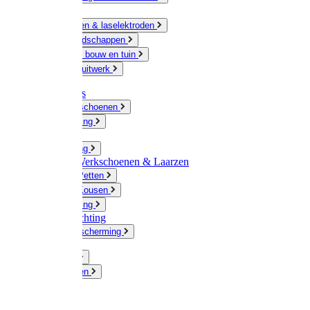
Ketting
Slijpschijven & laselektroden
Handgereedschappen
IJzerwaren bouw en tuin
Hang en sluitwerk
Disposables
Werkhandschoenen
Regenkleding
Klompen
Werkkleding
Wandel-/ Werkschoenen & Laarzen
Hoeden / Petten
Sokken / Kousen
Winterkleding
Winkelinrichting
Gelaatsbescherming
Pluimvee
Knaagdieren
Hond
Kat