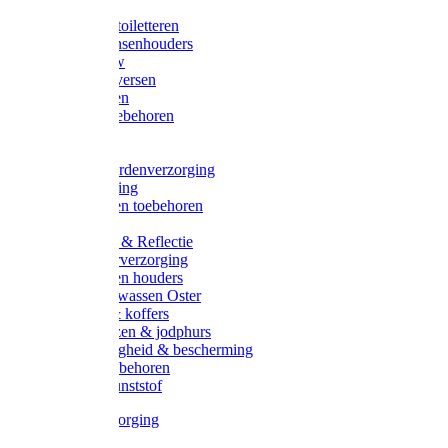
Halsters
Poetsen & toiletteren
Zadel-/Trensenhouders
Halstertouw
Halsters diversen
Hoofdstellen
Zadel & toebehoren
Longeren
Zwepen
Rapide paardenverzorging
Ruiter kleding
Hoofdstellen toebehoren
Dekens
Verlichting & Reflectie
Rapide leerverzorging
Likstenen en houders
Poetsen & wassen Oster
Poetssets & koffers
Ruiter laarzen & jodphurs
Ruiter veiligheid & bescherming
Ruiter - toebehoren
Voerbak kunststof
Klauwverzorging
Diversen