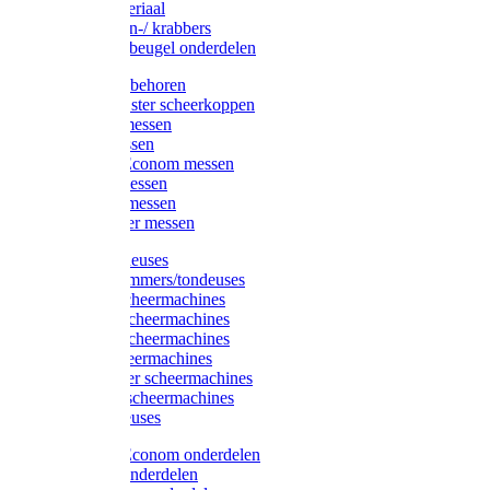
Injectiemateriaal
Hoefmessen-/ krabbers
Hoefbekapbeugel onderdelen
Messen toebehoren
Moser & Oster scheerkoppen
Hauptner messen
Liscop messen
Aesculap/Econom messen
Heiniger messen
Constanta messen
FarmClipper messen
Moser tondeuses
Overige trimmers/tondeuses
Heiniger scheermachines
Hauptner scheermachines
Aesculap scheermachines
Liscop scheermachines
FarmClipper scheermachines
Constanta scheermachines
Wahl tondeuses
Aesculap/Econom onderdelen
Hauptner onderdelen