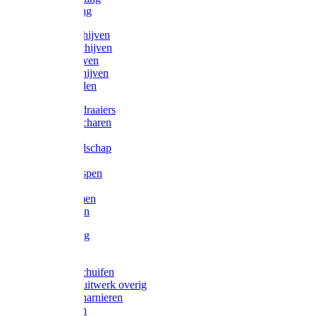
Victorketting
Afbraamschijven
Doorslijpschijven
Lamelschijven
Diamantschijven
Laselektroden
Schroevendraaiers
Tangen / Scharen
Zagen
Meetgereedschap
Beitels
Vijlen / Raspen
Sleutels
Lijmklemmen
Waterpassen
Bouwbeslag
Tuinbeslag
Grendels/schuifen
Hang en sluitwerk overig
Hengen/scharnieren
Scharnieren