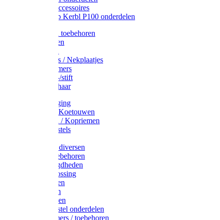
Drinkbak accessoires
Weidepomp Kerbl P100 onderdelen
Oormerken toebehoren
Enkelbanden
Oormerken
Halsplaatjes / Nekplaatjes
Kokernummers
Merkspray-/stift
Veemerkschaar
Uierverzorging
Halsters & Koetouwen
Halsriemen / Kopriemen
Koerugborstels
Koeliften
Koe / Stier diversen
Melkers toebehoren
Stalbenodigdheden
Kalververlossing
Stierenringen
Onthoornen
Kalverflessen
Koerugborstel onderdelen
Kalveremmers / toebehoren