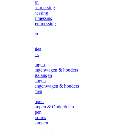
Kogelkranen
Koppelingen messing
Sproeiers messing
Tuinspuiten messing
Slangstukken messing
Handspuiten
Gieters
Kunststoftules
Regenmeters
Overige slangen
Overige slangenwagen & houders
Beregeningsslangen
Gardena slangen
Gardena slangenwagen & houders
Slangklemmen
Leader pompen
Zwengelpompen & Onderdelen
Ebara pompen
Pompaccessoires
Excellent pompen
Kinpumps