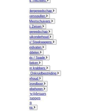
Jerrycans & Trechters
Harken
Hand-/ Kindergereedschap
Stratenmakersspullen
Sneeuw- / Mestschuivers
Baggeren & Zeisen
Elektrisch gereedschap
Boom / Struikonderhoud
Kruiwagens/ Steekwagens
Stelen / Handvaten
Tuinhulpmiddelen
Schop / Bats / Spade
Vorken & Rieken
Cultivator en krabbers
Schoffels / Onkruidbestrijding
Gazononderhoud
Hamers / Grondboor
Sledes / toebehoren
Onkruidverwijderaars
Ladders / Trappen
Werkbanken
Betonmolens