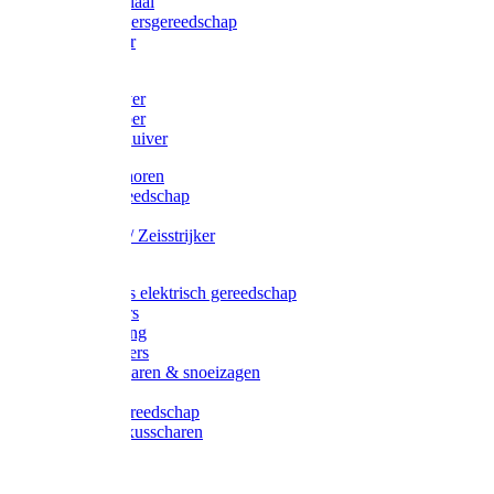
Afzetmateriaal
Stratenmakersgereedschap
Straathamer
Koevoeten
Mestschuiver
Mestschraper
Sneeuwschuiver
Zeis toebehoren
Baggergereedschap
Zeisen
Wetstenen / Zeisstrijker
Zeisboom
Accessoires elektrisch gereedschap
Grasmaaiers
Tuinreiniging
Robotmaaiers
Heggenscharen & snoeizagen
Trimmers
Klussen gereedschap
Gras & buxusscharen
Snoeizaag
Boomband