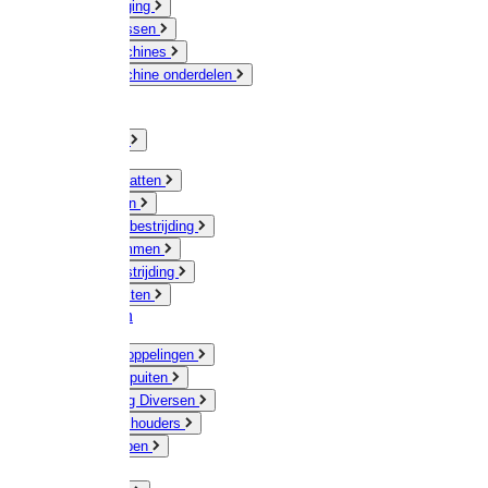
Veeverzorging
Scheermessen
Scheermachines
Scheermachine onderdelen
Huisdieren
Kippen
Verlichting
Muizen / Ratten
Drukspuiten
Ongediertebestrijding
Mollenklemmen
Onkruidbestrijding
Vliegenkasten
Meststoffen
Messing koppelingen
Gieters / Spuiten
Besproeiing Diversen
Slangen & houders
Waterpompen
Tyleen