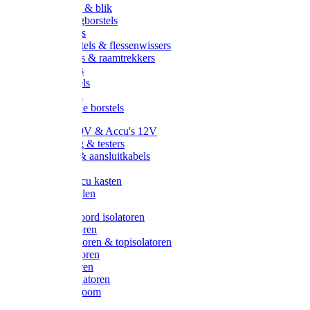
Handveger & blik
Voetenveegborstels
Handvegers
Afwasborstels & flessenwissers
Wasborstels & raamtrekkers
Tonborstels
Werkborstels
Ragebollen
Hygienische borstels
Batterijen 9V & Accu's 12V
Beveiliging & testers
Kabelsets & aansluitkabels
Aarding
Metalen accu kasten
Zonnepanelen
Draad & koord isolatoren
Ringisolatoren
Extra isolatoren & topisolatoren
Hoekisolatoren
Lintisolatoren
Afstandisolatoren
Isolatorenboom