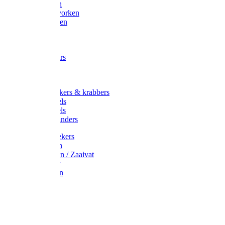
Maisvorken
Aardappelvorken
Vijgenvorken
Strohaak
Cultivators
Tuinkrabbers
Hakken
Schoffels
Onkruidstekers & krabbers
Hartschoffels
Ruitschoffels
Onkruidbranders
Graskantstekers
Verticuteren
Strooiwagen / Zaaivat
Grasmaaier
Grasscharen
Gazonrol
Trimmer
Grondboor
Tuinhamer