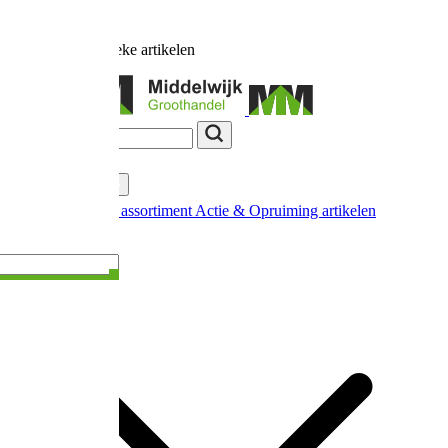
Ruim
17.000
unieke artikelen
Categorieën
Nieuw in ons assortiment
Actie & Opruiming artikelen
Extra