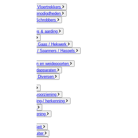
Bezems & Vloertrekkers
Schildersbenodigdheden
Borstels / Schrobbers
Accessoires & aarding
Isolatoren
Geleiders / Gaas / Hekwerk
Verbinders / Spanners / Haspels
Palen
Doorgangen en weidepoorten
Schrikdraadapparaten
Afrastering Diversen
Erf & Stal
Drinkwatervoorziening
Veemarkering-/ herkenning
Koe / Stier
Voervoorziening
Varken
Schaap / Geit
Paard & Ruiter