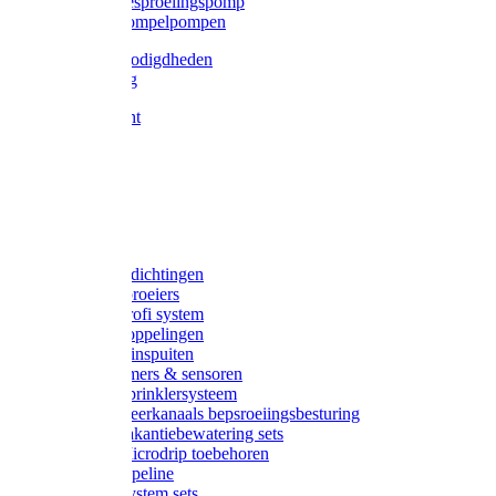
Gardena besproeiingspomp
Gardena dompelpompen
Tyleen benodigdheden
Tyleenslang
Lange bocht
Knie
T-stuk
Sok
Verloop
Nippels
Stop
Gardena afdichtingen
Gardena sproeiers
Gardena Profi system
Gardena koppelingen
Gardena tuinspuiten
Gardena timers & sensoren
Gardena Sprinklersysteem
Gardena meerkanaals bepsroeiingsbesturing
Gardena vakantiebewatering sets
Gardena Microdrip toebehoren
Gardena Pipeline
Gardena System sets