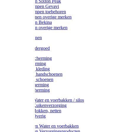
Werklaarzen Sixton Peak
Schoenklompen Gevavi
Schoenklompen toebehoren
Werkschoenen overige merken
Werklaarzen Bekina
Werklaarzen overige merken
Handschoenen
Mutsen
Thermo ondergoed
Gehoorbescherming
Oogbescherming
Disposable kleding
Disposable handschoenen
Disposable schoenen
Mondbescherming
Hoofdbescherming
Pluimvee Water en voerbakken / silos
Pluimvee Kuikenverzorging
Pluimvee Hokken, netten
Pluimvee Overig
Knaagdieren Water en voerbakken
Knaagdieren Verzorgingsproducten