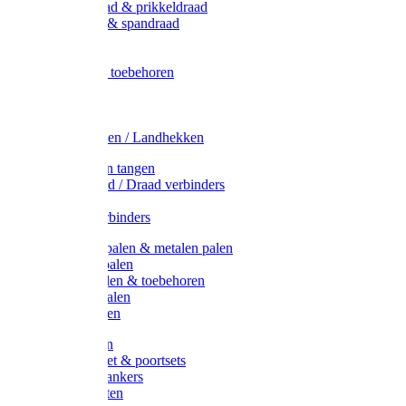
Metaal draad & prikkeldraad
Binddraad & spandraad
Gaas
Lint
Afrasternet toebehoren
Draad
Afrasternet
Koord
Weidehekken / Landhekken
Spanners en tangen
Lint / Koord / Draad verbinders
Haspels
Litzclip verbinders
Recycling palen & metalen palen
Kunststof palen
T-Post t-palen & toebehoren
Glasfiber palen
Houten palen
Poortgrepen
Doorgangset & poortsets
Poortgreepankers
Weidepoorten