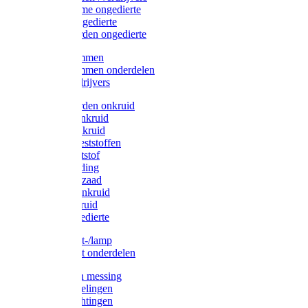
Protect Home ongedierte
Solabiol ongedierte
Protect Garden ongedierte
Mollenklemmen
Mollenklemmen onderdelen
Mollenverdrijvers
Protect Garden onkruid
Diversen onkruid
Solabiol onkruid
Solabiol meststoffen
Pokon meststof
Pokon voeding
Pokon graszaad
Roundup onkruid
Pokon onkruid
Pokon ongedierte
Vliegenkast-/lamp
Vliegenkast onderdelen
Zuigkorven messing
Geka koppelingen
Geka afdichtingen