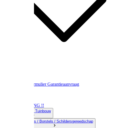
Contact
Retourformulier
Garantieaanvraag
OPRUIMING !!
01) Land-& Tuinbouw
02) Bezems / Borstels / Schildersgereedschap