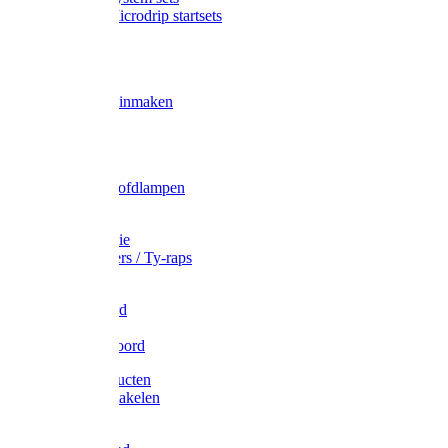
Gardena Microdrip startsets
Vet
Olie
Wecken & inmaken
Tricel
Americol
Zak- & Hoofdlampen
Lampjes
Tape en folie
Kabelbinders / Ty-raps
Bindtouw
Metselkoord
Touw
Elastisch koord
Afdekproducten
Heffen en takelen
Staalkabel