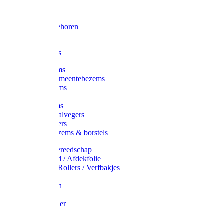
Voorhamer
Hamers
Slede toebehoren
Sledes
Composters
Straatbezems
Stads- / Gemeentebezems
Terrasbezems
Stalbezems
Gootbezems
Kamer-/Zaalvegers
Vloertrekkers
Onkruidbezems & borstels
Schildersgereedschap
Afplakband / Afdekfolie
Kwasten / Rollers / Verfbakjes
Mixers
Afdekfoliën
Messen
Schuurpapier
Luiwagens