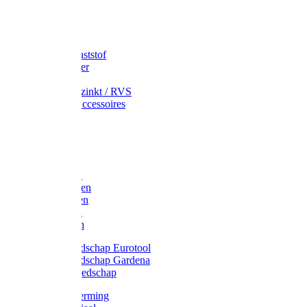
Speciekuip
Emmer kunststof
Schepemmer
Voerton
Emmer verzinkt / RVS
Regenton accessoires
Regenton
Jerrycans
Trechter
Polyharken
Gazonharken
Asfaltharken
Tuinharken
Hooiharken
Handgereedschap Eurotool
Handgereedschap Gardena
Kindergereedschap
Kniebescherming