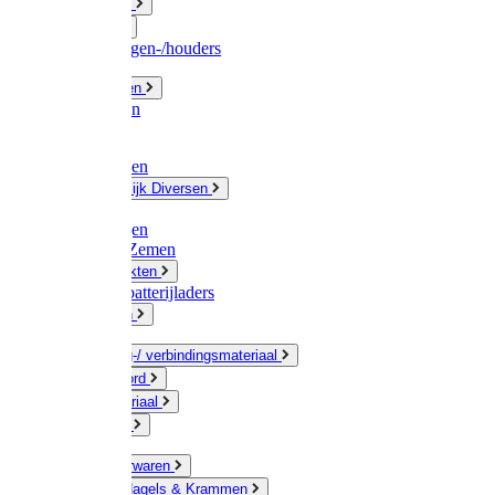
Fittingwerk
Gardena
Slangenwagen-/houders
Olie / Vetten
Chemicalien
Verven
Plasticzakken
Huishoudelijk Diversen
Matten
Zaksluitingen
Sponzen / Zemen
Zeepprodukten
Batterij & batterijladers
Zaklampen
Verpakking-/ verbindingsmateriaal
Touw / Koord
Afdekmateriaal
Staalkabel
Kleine ijzerwaren
Spijkers, Nagels & Krammen