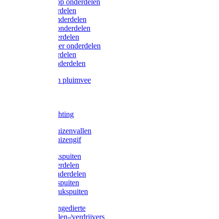
Lister/Liscop onderdelen
Eider onderdelen
Heiniger onderdelen
Constanta onderdelen
Moser onderdelen
Farm Clipper onderdelen
Oster onderdelen
TailWell onderdelen
Voerbakken pluimvee
Katten
Honden
LED verlichting
Ratten / Muizenvallen
Ratten / Muizengif
Gloria drukspuiten
Gloria onderdelen
Gardena onderdelen
Dario drukspuiten
Gardena drukspuiten
Diversen ongedierte
Insectenvallen-/verdrijvers