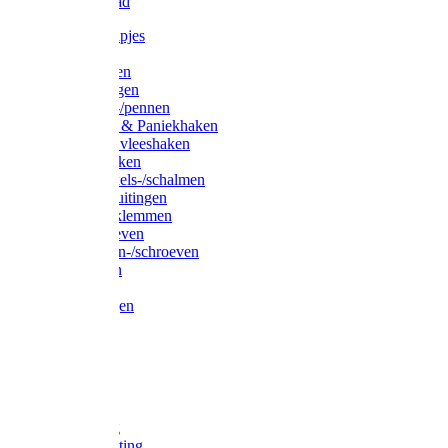
Waslijndraad
Simplexknipjes
Wervels
Sleutelringen
Gelaste ringen
Borgveren-/pennen
Musketons & Paniekhaken
S-haken & vleeshaken
Karabijnhaken
Noodschakels-/schalmen
Harp-/D-sluitingen
Staaldraadklemmen
Spanschroeven
Ringmoeren-/schroeven
Puntkousen
U-beugels
Aanlegringen
Lasthaken
Nagels
Krammen
Spijkers
Voetketting
Scheepsketting