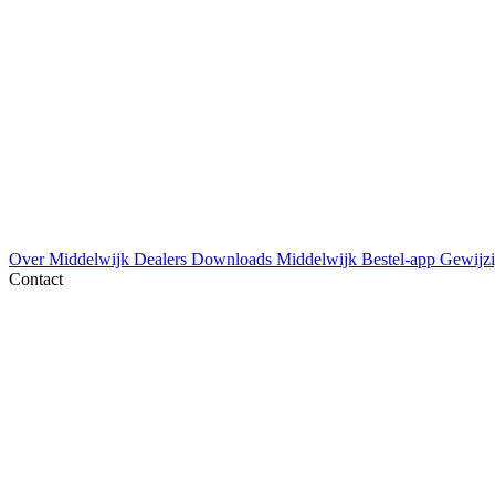
Over Middelwijk
Dealers
Downloads
Middelwijk Bestel-app
Gewijzi
Contact