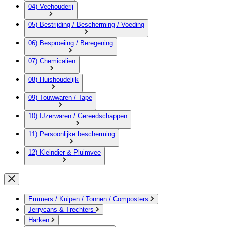
04) Veehouderij
05) Bestrijding / Bescherming / Voeding
06) Besproeiing / Beregening
07) Chemicalien
08) Huishoudelijk
09) Touwwaren / Tape
10) IJzerwaren / Gereedschappen
11) Persoonlijke bescherming
12) Kleindier & Pluimvee
Emmers / Kuipen / Tonnen / Composters
Jerrycans & Trechters
Harken