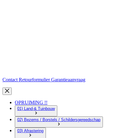
Contact
Retourformulier
Garantieaanvraag
OPRUIMING !!
01) Land-& Tuinbouw
02) Bezems / Borstels / Schildersgereedschap
03) Afrastering