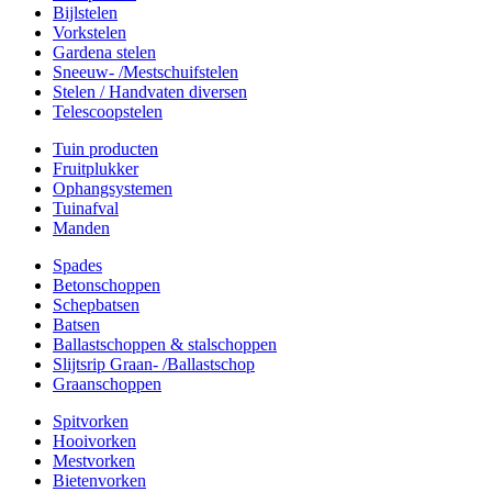
Bijlstelen
Vorkstelen
Gardena stelen
Sneeuw- /Mestschuifstelen
Stelen / Handvaten diversen
Telescoopstelen
Tuin producten
Fruitplukker
Ophangsystemen
Tuinafval
Manden
Spades
Betonschoppen
Schepbatsen
Batsen
Ballastschoppen & stalschoppen
Slijtsrip Graan- /Ballastschop
Graanschoppen
Spitvorken
Hooivorken
Mestvorken
Bietenvorken