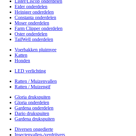
Lister/Liscop onderdelen
Eider onderdelen
Heiniger onderdelen
Constanta onderdelen
Moser onderdelen
Farm Clipper onderdelen
Oster onderdelen
TailWell onderdelen
Voerbakken pluimvee
Katten
Honden
LED verlichting
Ratten / Muizenvallen
Ratten / Muizengif
Gloria drukspuiten
Gloria onderdelen
Gardena onderdelen
Dario drukspuiten
Gardena drukspuiten
Diversen ongedierte
Insectenvallen-/verdrijvers