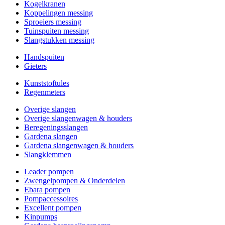
Kogelkranen
Koppelingen messing
Sproeiers messing
Tuinspuiten messing
Slangstukken messing
Handspuiten
Gieters
Kunststoftules
Regenmeters
Overige slangen
Overige slangenwagen & houders
Beregeningsslangen
Gardena slangen
Gardena slangenwagen & houders
Slangklemmen
Leader pompen
Zwengelpompen & Onderdelen
Ebara pompen
Pompaccessoires
Excellent pompen
Kinpumps