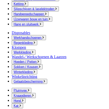
Ketting
Slijpschijven & laselektroden
Handgereedschappen
IJzerwaren bouw en tuin
Hang en sluitwerk
Disposables
Werkhandschoenen
Regenkleding
Klompen
Werkkleding
Wandel-/ Werkschoenen & Laarzen
Hoeden / Petten
Sokken / Kousen
Winterkleding
Winkelinrichting
Gelaatsbescherming
Pluimvee
Knaagdieren
Hond
Kat