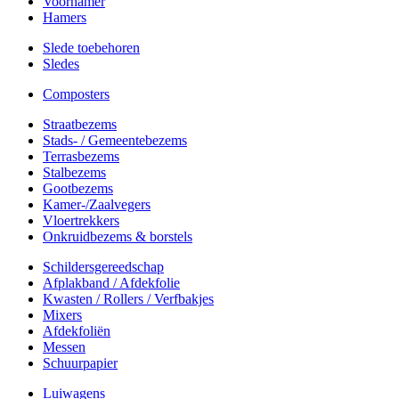
Voorhamer
Hamers
Slede toebehoren
Sledes
Composters
Straatbezems
Stads- / Gemeentebezems
Terrasbezems
Stalbezems
Gootbezems
Kamer-/Zaalvegers
Vloertrekkers
Onkruidbezems & borstels
Schildersgereedschap
Afplakband / Afdekfolie
Kwasten / Rollers / Verfbakjes
Mixers
Afdekfoliën
Messen
Schuurpapier
Luiwagens