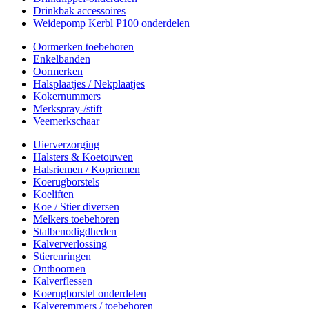
Drinkbak accessoires
Weidepomp Kerbl P100 onderdelen
Oormerken toebehoren
Enkelbanden
Oormerken
Halsplaatjes / Nekplaatjes
Kokernummers
Merkspray-/stift
Veemerkschaar
Uierverzorging
Halsters & Koetouwen
Halsriemen / Kopriemen
Koerugborstels
Koeliften
Koe / Stier diversen
Melkers toebehoren
Stalbenodigdheden
Kalververlossing
Stierenringen
Onthoornen
Kalverflessen
Koerugborstel onderdelen
Kalveremmers / toebehoren