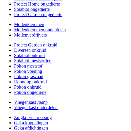
Protect Home ongedierte
Solabiol ongedierte
Protect Garden ongedierte
Mollenklemmen
Mollenklemmen onderdelen
Mollenverdrijvers
Protect Garden onkruid
Diversen onkruid
Solabiol onkruid
Solabiol meststoffen
Pokon meststof
Pokon voeding
Pokon graszaad
Roundup onkruid
Pokon onkruid
Pokon ongedierte
Vliegenkast-/lamp
Vliegenkast onderdelen
Zuigkorven messing
Geka koppelingen
Geka afdichtingen