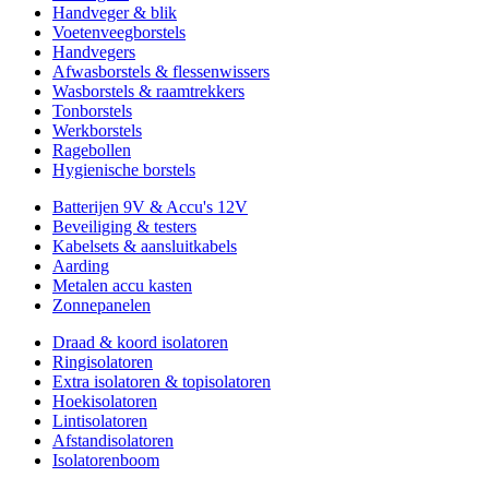
Handveger & blik
Voetenveegborstels
Handvegers
Afwasborstels & flessenwissers
Wasborstels & raamtrekkers
Tonborstels
Werkborstels
Ragebollen
Hygienische borstels
Batterijen 9V & Accu's 12V
Beveiliging & testers
Kabelsets & aansluitkabels
Aarding
Metalen accu kasten
Zonnepanelen
Draad & koord isolatoren
Ringisolatoren
Extra isolatoren & topisolatoren
Hoekisolatoren
Lintisolatoren
Afstandisolatoren
Isolatorenboom