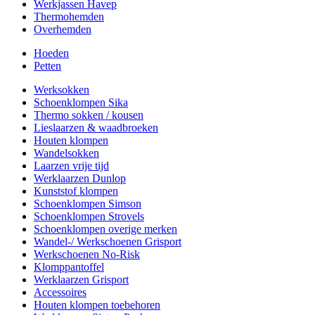
Werkjassen Havep
Thermohemden
Overhemden
Hoeden
Petten
Werksokken
Schoenklompen Sika
Thermo sokken / kousen
Lieslaarzen & waadbroeken
Houten klompen
Wandelsokken
Laarzen vrije tijd
Werklaarzen Dunlop
Kunststof klompen
Schoenklompen Simson
Schoenklompen Strovels
Schoenklompen overige merken
Wandel-/ Werkschoenen Grisport
Werkschoenen No-Risk
Klomppantoffel
Werklaarzen Grisport
Accessoires
Houten klompen toebehoren