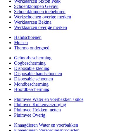
Werklaarzen Sixton Peak
Schoenklompen Gevavi
Schoenklompen toebehoren
Werkschoenen overige merken
Werklaarzen Bekina
Werklaarzen overige merken
Handschoenen
Mutsen
Thermo ondergoed
Gehoorbescherming
Oogbescherming
Disposable kleding
Disposable handschoenen
Disposable schoenen
Mondbescherming
Hoofdbescherming
Pluimvee Water en voerbakken / silos
Pluimvee Kuikenverzorging
Pluimvee Hokken, netten
Pluimvee Overig
Knaagdieren Water en voerbakken
Knaagdieren Verzorgingsproducten