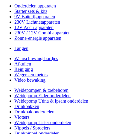
Onderdelen apparaten
Starter sets & kits
9V Batterij-apparaten
230V Lichtnetapparaten
12V Accu-apparaten
230V / 12V Combi apparaten
Zonne-energie apparaten
Tangen
Waarschuwingsbordjes
Afkuilen
Reiniging
Wegers en meters
Video bewaking
Weidepompen & toebehoren
Weidepomp Eider onderdelen
Weidepomp Utina & Ipsam onderdelen
Drinkbakken
Drinkbak onderdelen
Vlotters
Weidepomp Lister onderdelen
Nippels / Sproeiers
Drinknippel-onderdelen