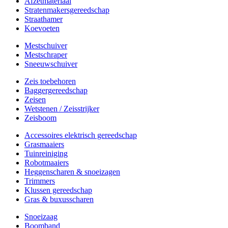
Afzetmateriaal
Stratenmakersgereedschap
Straathamer
Koevoeten
Mestschuiver
Mestschraper
Sneeuwschuiver
Zeis toebehoren
Baggergereedschap
Zeisen
Wetstenen / Zeisstrijker
Zeisboom
Accessoires elektrisch gereedschap
Grasmaaiers
Tuinreiniging
Robotmaaiers
Heggenscharen & snoeizagen
Trimmers
Klussen gereedschap
Gras & buxusscharen
Snoeizaag
Boomband