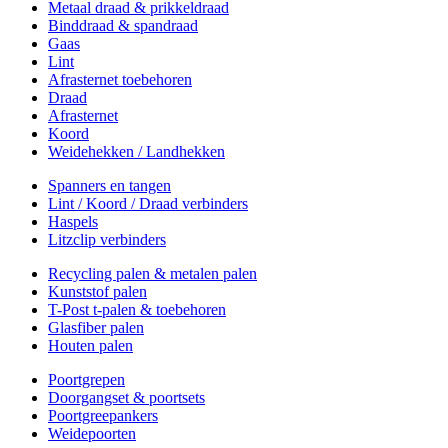
Metaal draad & prikkeldraad
Binddraad & spandraad
Gaas
Lint
Afrasternet toebehoren
Draad
Afrasternet
Koord
Weidehekken / Landhekken
Spanners en tangen
Lint / Koord / Draad verbinders
Haspels
Litzclip verbinders
Recycling palen & metalen palen
Kunststof palen
T-Post t-palen & toebehoren
Glasfiber palen
Houten palen
Poortgrepen
Doorgangset & poortsets
Poortgreepankers
Weidepoorten