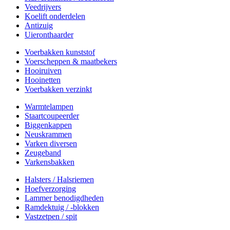
Veedrijvers
Koelift onderdelen
Antizuig
Uieronthaarder
Voerbakken kunststof
Voerscheppen & maatbekers
Hooiruiven
Hooinetten
Voerbakken verzinkt
Warmtelampen
Staartcoupeerder
Biggenkappen
Neuskrammen
Varken diversen
Zeugeband
Varkensbakken
Halsters / Halsriemen
Hoefverzorging
Lammer benodigdheden
Ramdektuig / -blokken
Vastzetpen / spit