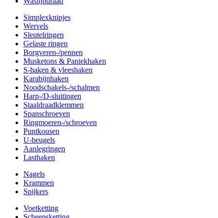
Waslijndraad
Simplexknipjes
Wervels
Sleutelringen
Gelaste ringen
Borgveren-/pennen
Musketons & Paniekhaken
S-haken & vleeshaken
Karabijnhaken
Noodschakels-/schalmen
Harp-/D-sluitingen
Staaldraadklemmen
Spanschroeven
Ringmoeren-/schroeven
Puntkousen
U-beugels
Aanlegringen
Lasthaken
Nagels
Krammen
Spijkers
Voetketting
Scheepsketting