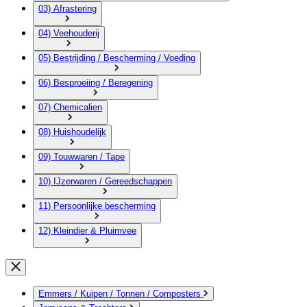
03) Afrastering
04) Veehouderij
05) Bestrijding / Bescherming / Voeding
06) Besproeiing / Beregening
07) Chemicalien
08) Huishoudelijk
09) Touwwaren / Tape
10) IJzerwaren / Gereedschappen
11) Persoonlijke bescherming
12) Kleindier & Pluimvee
Emmers / Kuipen / Tonnen / Composters