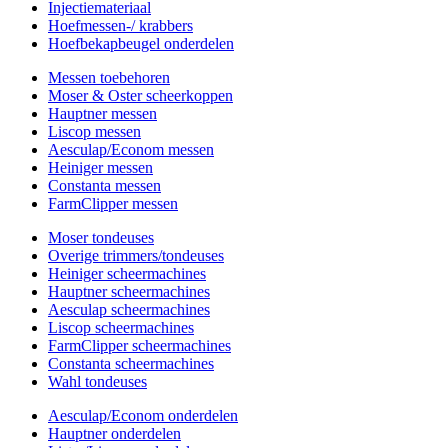
Injectiemateriaal
Hoefmessen-/ krabbers
Hoefbekapbeugel onderdelen
Messen toebehoren
Moser & Oster scheerkoppen
Hauptner messen
Liscop messen
Aesculap/Econom messen
Heiniger messen
Constanta messen
FarmClipper messen
Moser tondeuses
Overige trimmers/tondeuses
Heiniger scheermachines
Hauptner scheermachines
Aesculap scheermachines
Liscop scheermachines
FarmClipper scheermachines
Constanta scheermachines
Wahl tondeuses
Aesculap/Econom onderdelen
Hauptner onderdelen