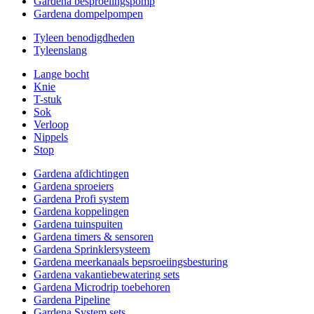
Gardena besproeiingspomp
Gardena dompelpompen
Tyleen benodigdheden
Tyleenslang
Lange bocht
Knie
T-stuk
Sok
Verloop
Nippels
Stop
Gardena afdichtingen
Gardena sproeiers
Gardena Profi system
Gardena koppelingen
Gardena tuinspuiten
Gardena timers & sensoren
Gardena Sprinklersysteem
Gardena meerkanaals bepsroeiingsbesturing
Gardena vakantiebewatering sets
Gardena Microdrip toebehoren
Gardena Pipeline
Gardena System sets