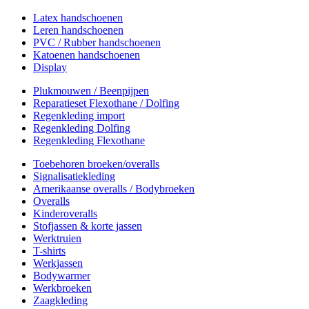
Latex handschoenen
Leren handschoenen
PVC / Rubber handschoenen
Katoenen handschoenen
Display
Plukmouwen / Beenpijpen
Reparatieset Flexothane / Dolfing
Regenkleding import
Regenkleding Dolfing
Regenkleding Flexothane
Toebehoren broeken/overalls
Signalisatiekleding
Amerikaanse overalls / Bodybroeken
Overalls
Kinderoveralls
Stofjassen & korte jassen
Werktruien
T-shirts
Werkjassen
Bodywarmer
Werkbroeken
Zaagkleding