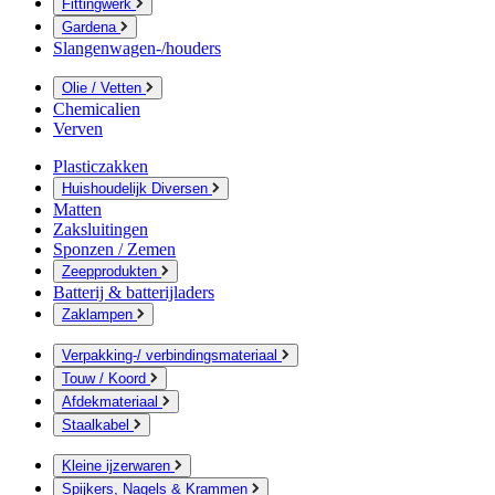
Fittingwerk
Gardena
Slangenwagen-/houders
Olie / Vetten
Chemicalien
Verven
Plasticzakken
Huishoudelijk Diversen
Matten
Zaksluitingen
Sponzen / Zemen
Zeepprodukten
Batterij & batterijladers
Zaklampen
Verpakking-/ verbindingsmateriaal
Touw / Koord
Afdekmateriaal
Staalkabel
Kleine ijzerwaren
Spijkers, Nagels & Krammen