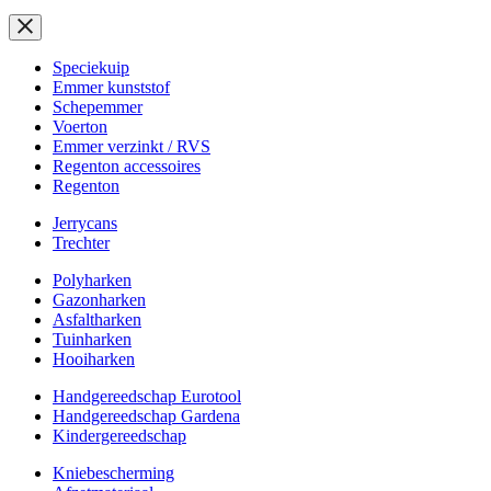
Speciekuip
Emmer kunststof
Schepemmer
Voerton
Emmer verzinkt / RVS
Regenton accessoires
Regenton
Jerrycans
Trechter
Polyharken
Gazonharken
Asfaltharken
Tuinharken
Hooiharken
Handgereedschap Eurotool
Handgereedschap Gardena
Kindergereedschap
Kniebescherming