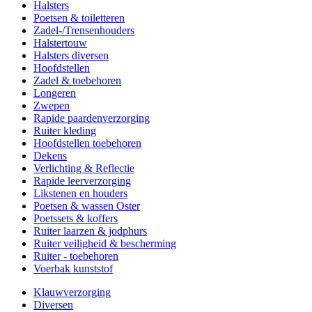
Halsters
Poetsen & toiletteren
Zadel-/Trensenhouders
Halstertouw
Halsters diversen
Hoofdstellen
Zadel & toebehoren
Longeren
Zwepen
Rapide paardenverzorging
Ruiter kleding
Hoofdstellen toebehoren
Dekens
Verlichting & Reflectie
Rapide leerverzorging
Likstenen en houders
Poetsen & wassen Oster
Poetssets & koffers
Ruiter laarzen & jodphurs
Ruiter veiligheid & bescherming
Ruiter - toebehoren
Voerbak kunststof
Klauwverzorging
Diversen