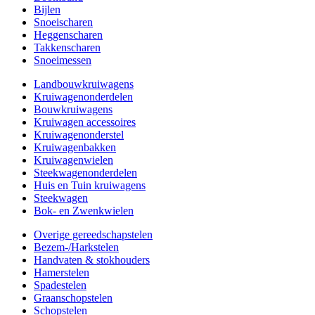
Bijlen
Snoeischaren
Heggenscharen
Takkenscharen
Snoeimessen
Landbouwkruiwagens
Kruiwagenonderdelen
Bouwkruiwagens
Kruiwagen accessoires
Kruiwagenonderstel
Kruiwagenbakken
Kruiwagenwielen
Steekwagenonderdelen
Huis en Tuin kruiwagens
Steekwagen
Bok- en Zwenkwielen
Overige gereedschapstelen
Bezem-/Harkstelen
Handvaten & stokhouders
Hamerstelen
Spadestelen
Graanschopstelen
Schopstelen