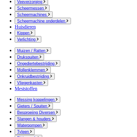
Veeverzorging
Scheermessen
Scheermachines
Scheermachine onderdelen
Huisdieren
Kippen
Verlichting
Muizen / Ratten
Drukspuiten
Ongediertebestrijding
Mollenklemmen
Onkruidbestrijding
Vliegenkasten
Meststoffen
Messing koppelingen
Gieters / Spuiten
Besproeiing Diversen
Slangen & houders
Waterpompen
Tyleen