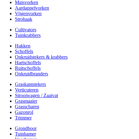
Maisvorken
Aardappelvorken
Vijgenvorken
Strohaak
Cultivators
Tuinkrabbers
Hakken
Schoffels
Onkruidstekers & krabbers
Hartschoffels
Ruitschoffels
Onkruidbranders
Graskantstekers
Verticuteren
Strooiwagen / Zaaivat
Grasmaaier
Grasscharen
Gazonrol
Trimmer
Grondboor
Tuinhamer