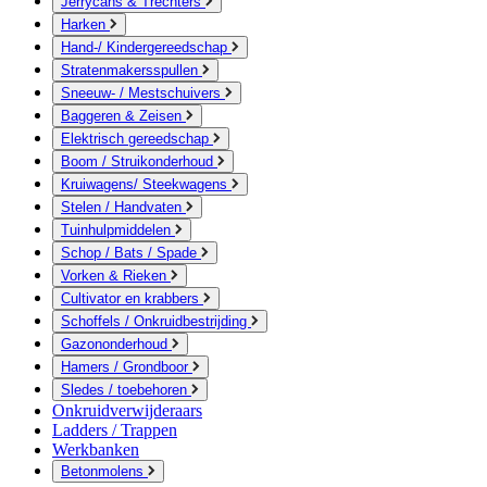
Jerrycans & Trechters
Harken
Hand-/ Kindergereedschap
Stratenmakersspullen
Sneeuw- / Mestschuivers
Baggeren & Zeisen
Elektrisch gereedschap
Boom / Struikonderhoud
Kruiwagens/ Steekwagens
Stelen / Handvaten
Tuinhulpmiddelen
Schop / Bats / Spade
Vorken & Rieken
Cultivator en krabbers
Schoffels / Onkruidbestrijding
Gazononderhoud
Hamers / Grondboor
Sledes / toebehoren
Onkruidverwijderaars
Ladders / Trappen
Werkbanken
Betonmolens