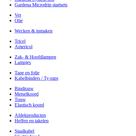
Gardena Microdrip startsets
Vet
Olie
Wecken & inmaken
Tricel
Americol
Zak- & Hoofdlampen
Lampjes
Tape en folie
Kabelbinders / Ty-raps
Bindtouw
Metselkoord
Touw
Elastisch koord
Afdekproducten
Heffen en takelen
Staalkabel