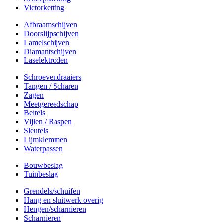
Victorketting
Afbraamschijven
Doorslijpschijven
Lamelschijven
Diamantschijven
Laselektroden
Schroevendraaiers
Tangen / Scharen
Zagen
Meetgereedschap
Beitels
Vijlen / Raspen
Sleutels
Lijmklemmen
Waterpassen
Bouwbeslag
Tuinbeslag
Grendels/schuifen
Hang en sluitwerk overig
Hengen/scharnieren
Scharnieren