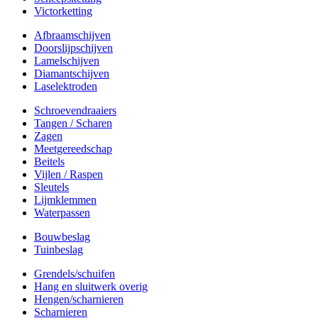
Victorketting
Afbraamschijven
Doorslijpschijven
Lamelschijven
Diamantschijven
Laselektroden
Schroevendraaiers
Tangen / Scharen
Zagen
Meetgereedschap
Beitels
Vijlen / Raspen
Sleutels
Lijmklemmen
Waterpassen
Bouwbeslag
Tuinbeslag
Grendels/schuifen
Hang en sluitwerk overig
Hengen/scharnieren
Scharnieren