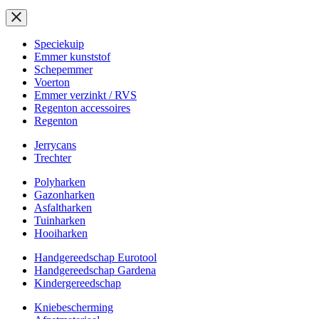
Speciekuip
Emmer kunststof
Schepemmer
Voerton
Emmer verzinkt / RVS
Regenton accessoires
Regenton
Jerrycans
Trechter
Polyharken
Gazonharken
Asfaltharken
Tuinharken
Hooiharken
Handgereedschap Eurotool
Handgereedschap Gardena
Kindergereedschap
Kniebescherming