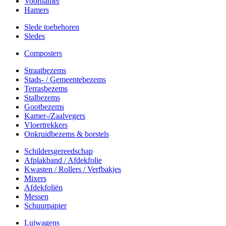
Voorhamer
Hamers
Slede toebehoren
Sledes
Composters
Straatbezems
Stads- / Gemeentebezems
Terrasbezems
Stalbezems
Gootbezems
Kamer-/Zaalvegers
Vloertrekkers
Onkruidbezems & borstels
Schildersgereedschap
Afplakband / Afdekfolie
Kwasten / Rollers / Verfbakjes
Mixers
Afdekfoliën
Messen
Schuurpapier
Luiwagens