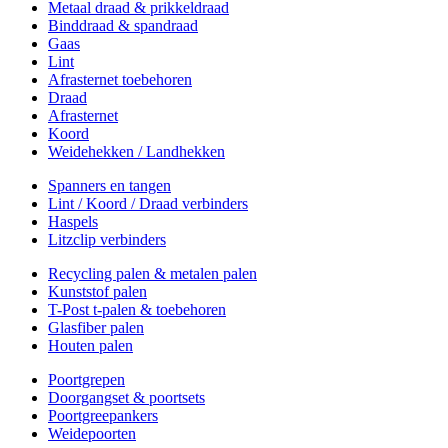
Metaal draad & prikkeldraad
Binddraad & spandraad
Gaas
Lint
Afrasternet toebehoren
Draad
Afrasternet
Koord
Weidehekken / Landhekken
Spanners en tangen
Lint / Koord / Draad verbinders
Haspels
Litzclip verbinders
Recycling palen & metalen palen
Kunststof palen
T-Post t-palen & toebehoren
Glasfiber palen
Houten palen
Poortgrepen
Doorgangset & poortsets
Poortgreepankers
Weidepoorten