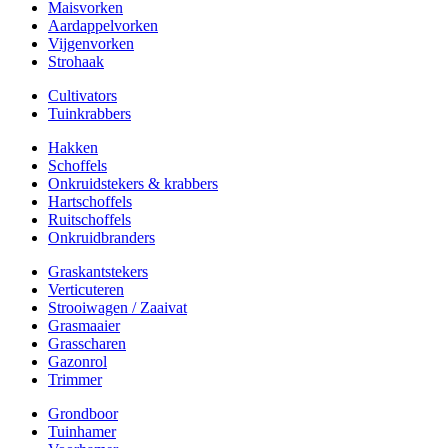
Maisvorken
Aardappelvorken
Vijgenvorken
Strohaak
Cultivators
Tuinkrabbers
Hakken
Schoffels
Onkruidstekers & krabbers
Hartschoffels
Ruitschoffels
Onkruidbranders
Graskantstekers
Verticuteren
Strooiwagen / Zaaivat
Grasmaaier
Grasscharen
Gazonrol
Trimmer
Grondboor
Tuinhamer