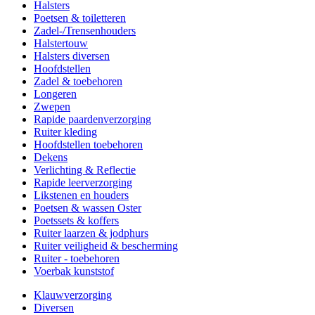
Halsters
Poetsen & toiletteren
Zadel-/Trensenhouders
Halstertouw
Halsters diversen
Hoofdstellen
Zadel & toebehoren
Longeren
Zwepen
Rapide paardenverzorging
Ruiter kleding
Hoofdstellen toebehoren
Dekens
Verlichting & Reflectie
Rapide leerverzorging
Likstenen en houders
Poetsen & wassen Oster
Poetssets & koffers
Ruiter laarzen & jodphurs
Ruiter veiligheid & bescherming
Ruiter - toebehoren
Voerbak kunststof
Klauwverzorging
Diversen