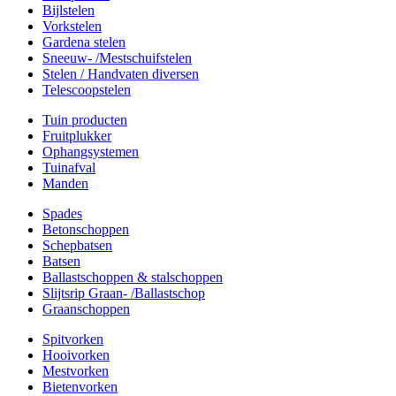
Bijlstelen
Vorkstelen
Gardena stelen
Sneeuw- /Mestschuifstelen
Stelen / Handvaten diversen
Telescoopstelen
Tuin producten
Fruitplukker
Ophangsystemen
Tuinafval
Manden
Spades
Betonschoppen
Schepbatsen
Batsen
Ballastschoppen & stalschoppen
Slijtsrip Graan- /Ballastschop
Graanschoppen
Spitvorken
Hooivorken
Mestvorken
Bietenvorken