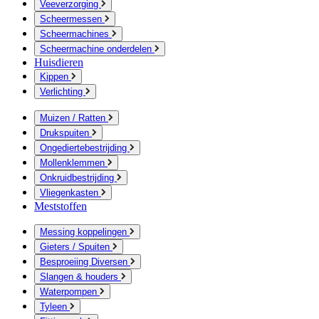
Veeverzorging
Scheermessen
Scheermachines
Scheermachine onderdelen
Huisdieren
Kippen
Verlichting
Muizen / Ratten
Drukspuiten
Ongediertebestrijding
Mollenklemmen
Onkruidbestrijding
Vliegenkasten
Meststoffen
Messing koppelingen
Gieters / Spuiten
Besproeiing Diversen
Slangen & houders
Waterpompen
Tyleen