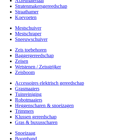
Afzetmateriaal
Stratenmakersgereedschap
Straathamer
Koevoeten
Mestschuiver
Mestschraper
Sneeuwschuiver
Zeis toebehoren
Baggergereedschap
Zeisen
Wetstenen / Zeisstrijker
Zeisboom
Accessoires elektrisch gereedschap
Grasmaaiers
Tuinreiniging
Robotmaaiers
Heggenscharen & snoeizagen
Trimmers
Klussen gereedschap
Gras & buxusscharen
Snoeizaag
Boomband