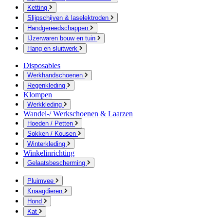
Ketting
Slijpschijven & laselektroden
Handgereedschappen
IJzerwaren bouw en tuin
Hang en sluitwerk
Disposables
Werkhandschoenen
Regenkleding
Klompen
Werkkleding
Wandel-/ Werkschoenen & Laarzen
Hoeden / Petten
Sokken / Kousen
Winterkleding
Winkelinrichting
Gelaatsbescherming
Pluimvee
Knaagdieren
Hond
Kat