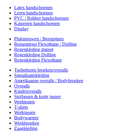
Latex handschoenen
Leren handschoenen
PVC / Rubber handschoenen
Katoenen handschoenen
Display
Plukmouwen / Beenpijpen
Reparatieset Flexothane / Dolfing
Regenkleding import
Regenkleding Dolfing
Regenkleding Flexothane
Toebehoren broeken/overalls
Signalisatiekleding
Amerikaanse overalls / Bodybroeken
Overalls
Kinderoveralls
Stofjassen & korte jassen
Werktruien
T-shirts
Werkjassen
Bodywarmer
Werkbroeken
Zaagkleding