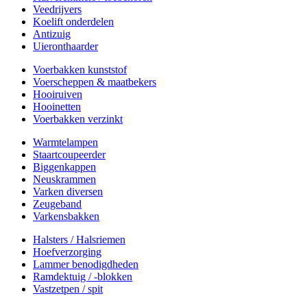
Veedrijvers
Koelift onderdelen
Antizuig
Uieronthaarder
Voerbakken kunststof
Voerscheppen & maatbekers
Hooiruiven
Hooinetten
Voerbakken verzinkt
Warmtelampen
Staartcoupeerder
Biggenkappen
Neuskrammen
Varken diversen
Zeugeband
Varkensbakken
Halsters / Halsriemen
Hoefverzorging
Lammer benodigdheden
Ramdektuig / -blokken
Vastzetpen / spit