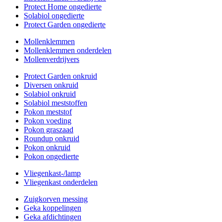
Protect Home ongedierte
Solabiol ongedierte
Protect Garden ongedierte
Mollenklemmen
Mollenklemmen onderdelen
Mollenverdrijvers
Protect Garden onkruid
Diversen onkruid
Solabiol onkruid
Solabiol meststoffen
Pokon meststof
Pokon voeding
Pokon graszaad
Roundup onkruid
Pokon onkruid
Pokon ongedierte
Vliegenkast-/lamp
Vliegenkast onderdelen
Zuigkorven messing
Geka koppelingen
Geka afdichtingen