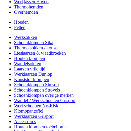
Werkjassen Havep
Thermohemden
Overhemden
Hoeden
Petten
Werksokken
Schoenklompen Sika
Thermo sokken / kousen
Lieslaarzen & waadbroeken
Houten klompen
Wandelsokken
Laarzen vrije tijd
Werklaarzen Dunlop
Kunststof klompen
Schoenklompen Simson
Schoenklompen Strovels
Schoenklompen overige merken
Wandel-/ Werkschoenen Grisport
Werkschoenen No-Risk
Klomppantoffel
Werklaarzen Grisport
Accessoires
Houten klompen toebehoren