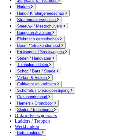
Jerrycans & Trechters
Harken
Hand-/ Kindergereedschap
Stratenmakersspullen
Sneeuw- / Mestschuivers
Baggeren & Zeisen
Elektrisch gereedschap
Boom / Struikonderhoud
Kruiwagens/ Steekwagens
Stelen / Handvaten
Tuinhulpmiddelen
Schop / Bats / Spade
Vorken & Rieken
Cultivator en krabbers
Schoffels / Onkruidbestrijding
Gazononderhoud
Hamers / Grondboor
Sledes / toebehoren
Onkruidverwijderaars
Ladders / Trappen
Werkbanken
Betonmolens