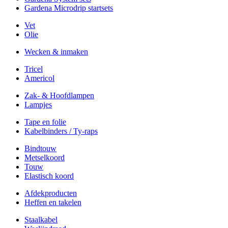
Gardena Microdrip startsets
Vet
Olie
Wecken & inmaken
Tricel
Americol
Zak- & Hoofdlampen
Lampjes
Tape en folie
Kabelbinders / Ty-raps
Bindtouw
Metselkoord
Touw
Elastisch koord
Afdekproducten
Heffen en takelen
Staalkabel