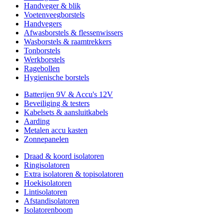
Handveger & blik
Voetenveegborstels
Handvegers
Afwasborstels & flessenwissers
Wasborstels & raamtrekkers
Tonborstels
Werkborstels
Ragebollen
Hygienische borstels
Batterijen 9V & Accu's 12V
Beveiliging & testers
Kabelsets & aansluitkabels
Aarding
Metalen accu kasten
Zonnepanelen
Draad & koord isolatoren
Ringisolatoren
Extra isolatoren & topisolatoren
Hoekisolatoren
Lintisolatoren
Afstandisolatoren
Isolatorenboom