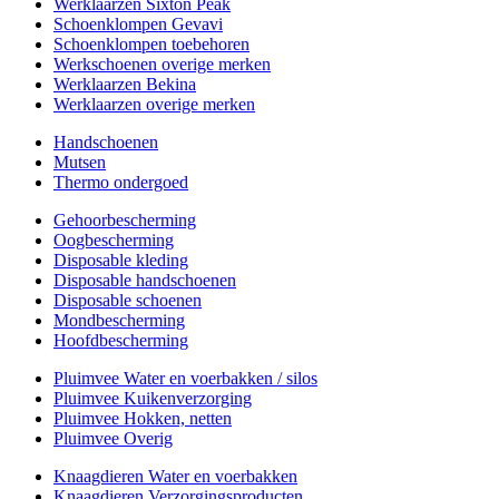
Werklaarzen Sixton Peak
Schoenklompen Gevavi
Schoenklompen toebehoren
Werkschoenen overige merken
Werklaarzen Bekina
Werklaarzen overige merken
Handschoenen
Mutsen
Thermo ondergoed
Gehoorbescherming
Oogbescherming
Disposable kleding
Disposable handschoenen
Disposable schoenen
Mondbescherming
Hoofdbescherming
Pluimvee Water en voerbakken / silos
Pluimvee Kuikenverzorging
Pluimvee Hokken, netten
Pluimvee Overig
Knaagdieren Water en voerbakken
Knaagdieren Verzorgingsproducten