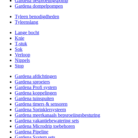
Gardena besproeiingspomp
Gardena dompelpompen
Tyleen benodigdheden
Tyleenslang
Lange bocht
Knie
T-stuk
Sok
Verloop
Nippels
Stop
Gardena afdichtingen
Gardena sproeiers
Gardena Profi system
Gardena koppelingen
Gardena tuinspuiten
Gardena timers & sensoren
Gardena Sprinklersysteem
Gardena meerkanaals bepsroeiingsbesturing
Gardena vakantiebewatering sets
Gardena Microdrip toebehoren
Gardena Pipeline
Gardena System sets