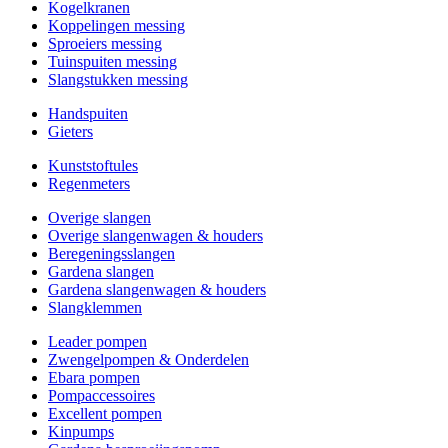
Kogelkranen
Koppelingen messing
Sproeiers messing
Tuinspuiten messing
Slangstukken messing
Handspuiten
Gieters
Kunststoftules
Regenmeters
Overige slangen
Overige slangenwagen & houders
Beregeningsslangen
Gardena slangen
Gardena slangenwagen & houders
Slangklemmen
Leader pompen
Zwengelpompen & Onderdelen
Ebara pompen
Pompaccessoires
Excellent pompen
Kinpumps