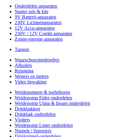
Onderdelen apparaten
Starter sets & kits
9V Batterij-apparaten
230V Lichtnetapparaten
12V Accu-apparaten
230V / 12V Combi apparaten
Zonne-energie apparaten
Tangen
Waarschuwingsbordjes
Afkuilen
Reiniging
Wegers en meters
Video bewaking
Weidepompen & toebehoren
Weidepomp Eider onderdelen
Weidepomp Utina & Ipsam onderdelen
Drinkbakken
Drinkbak onderdelen
Vlotters
Weidepomp Lister onderdelen
Nippels / Sproeiers
Drinknippel-onderdelen