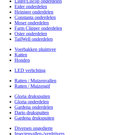
Lister/Liscop onderdelen
Eider onderdelen
Heiniger onderdelen
Constanta onderdelen
Moser onderdelen
Farm Clipper onderdelen
Oster onderdelen
TailWell onderdelen
Voerbakken pluimvee
Katten
Honden
LED verlichting
Ratten / Muizenvallen
Ratten / Muizengif
Gloria drukspuiten
Gloria onderdelen
Gardena onderdelen
Dario drukspuiten
Gardena drukspuiten
Diversen ongedierte
Insectenvallen-/verdrijvers