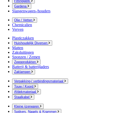
Fittingwerk
Gardena
Slangenwagen-/houders
Olie / Vetten
Chemicalien
Verven
Plasticzakken
Huishoudelijk Diversen
Matten
Zaksluitingen
Sponzen / Zemen
Zeepprodukten
Batterij & batterijladers
Zaklampen
Verpakking-/ verbindingsmateriaal
Touw / Koord
Afdekmateriaal
Staalkabel
Kleine ijzerwaren
Spijkers, Nagels & Krammen