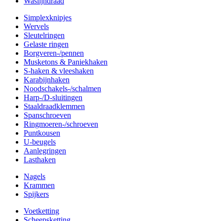
Waslijndraad
Simplexknipjes
Wervels
Sleutelringen
Gelaste ringen
Borgveren-/pennen
Musketons & Paniekhaken
S-haken & vleeshaken
Karabijnhaken
Noodschakels-/schalmen
Harp-/D-sluitingen
Staaldraadklemmen
Spanschroeven
Ringmoeren-/schroeven
Puntkousen
U-beugels
Aanlegringen
Lasthaken
Nagels
Krammen
Spijkers
Voetketting
Scheepsketting