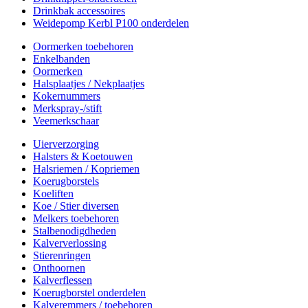
Drinkbak accessoires
Weidepomp Kerbl P100 onderdelen
Oormerken toebehoren
Enkelbanden
Oormerken
Halsplaatjes / Nekplaatjes
Kokernummers
Merkspray-/stift
Veemerkschaar
Uierverzorging
Halsters & Koetouwen
Halsriemen / Kopriemen
Koerugborstels
Koeliften
Koe / Stier diversen
Melkers toebehoren
Stalbenodigdheden
Kalververlossing
Stierenringen
Onthoornen
Kalverflessen
Koerugborstel onderdelen
Kalveremmers / toebehoren