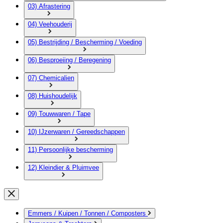
03) Afrastering
04) Veehouderij
05) Bestrijding / Bescherming / Voeding
06) Besproeiing / Beregening
07) Chemicalien
08) Huishoudelijk
09) Touwwaren / Tape
10) IJzerwaren / Gereedschappen
11) Persoonlijke bescherming
12) Kleindier & Pluimvee
Emmers / Kuipen / Tonnen / Composters