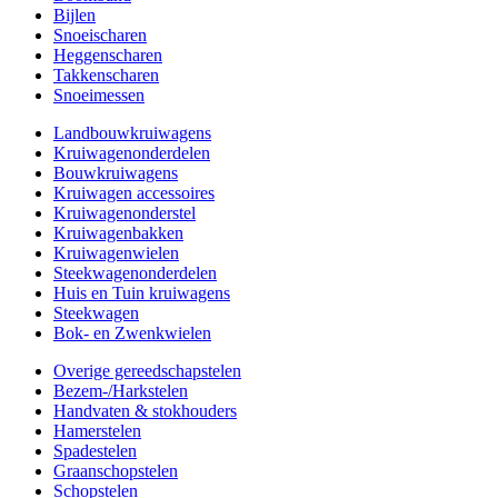
Bijlen
Snoeischaren
Heggenscharen
Takkenscharen
Snoeimessen
Landbouwkruiwagens
Kruiwagenonderdelen
Bouwkruiwagens
Kruiwagen accessoires
Kruiwagenonderstel
Kruiwagenbakken
Kruiwagenwielen
Steekwagenonderdelen
Huis en Tuin kruiwagens
Steekwagen
Bok- en Zwenkwielen
Overige gereedschapstelen
Bezem-/Harkstelen
Handvaten & stokhouders
Hamerstelen
Spadestelen
Graanschopstelen
Schopstelen