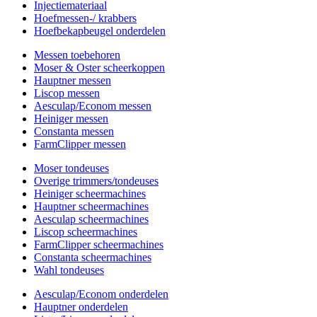
Injectiemateriaal
Hoefmessen-/ krabbers
Hoefbekapbeugel onderdelen
Messen toebehoren
Moser & Oster scheerkoppen
Hauptner messen
Liscop messen
Aesculap/Econom messen
Heiniger messen
Constanta messen
FarmClipper messen
Moser tondeuses
Overige trimmers/tondeuses
Heiniger scheermachines
Hauptner scheermachines
Aesculap scheermachines
Liscop scheermachines
FarmClipper scheermachines
Constanta scheermachines
Wahl tondeuses
Aesculap/Econom onderdelen
Hauptner onderdelen