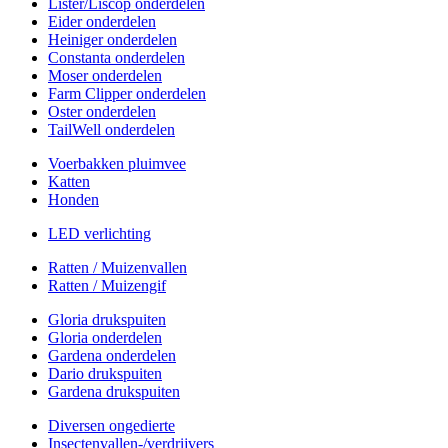
Lister/Liscop onderdelen
Eider onderdelen
Heiniger onderdelen
Constanta onderdelen
Moser onderdelen
Farm Clipper onderdelen
Oster onderdelen
TailWell onderdelen
Voerbakken pluimvee
Katten
Honden
LED verlichting
Ratten / Muizenvallen
Ratten / Muizengif
Gloria drukspuiten
Gloria onderdelen
Gardena onderdelen
Dario drukspuiten
Gardena drukspuiten
Diversen ongedierte
Insectenvallen-/verdrijvers