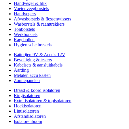
Handveger & blik
Voetenveegborstels
Handvegers
Afwasborstels & flessenwissers
Wasborstels & raamtrekkers
Tonborstels
Werkborstels
Ragebollen
Hygienische borstels
Batterijen 9V & Accu's 12V
Beveiliging & testers
Kabelsets & aansluitkabels
Aarding
Metalen accu kasten
Zonnepanelen
Draad & koord isolatoren
Ringisolatoren
Extra isolatoren & topisolatoren
Hoekisolatoren
Lintisolatoren
Afstandisolatoren
Isolatorenboom