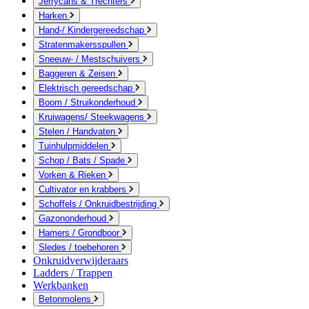
Jerrycans & Trechters
Harken
Hand-/ Kindergereedschap
Stratenmakersspullen
Sneeuw- / Mestschuivers
Baggeren & Zeisen
Elektrisch gereedschap
Boom / Struikonderhoud
Kruiwagens/ Steekwagens
Stelen / Handvaten
Tuinhulpmiddelen
Schop / Bats / Spade
Vorken & Rieken
Cultivator en krabbers
Schoffels / Onkruidbestrijding
Gazononderhoud
Hamers / Grondboor
Sledes / toebehoren
Onkruidverwijderaars
Ladders / Trappen
Werkbanken
Betonmolens