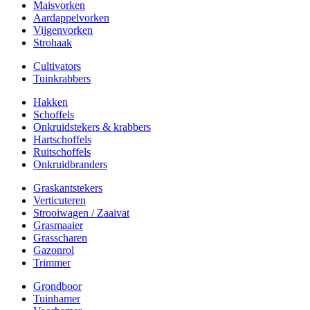
Maisvorken
Aardappelvorken
Vijgenvorken
Strohaak
Cultivators
Tuinkrabbers
Hakken
Schoffels
Onkruidstekers & krabbers
Hartschoffels
Ruitschoffels
Onkruidbranders
Graskantstekers
Verticuteren
Strooiwagen / Zaaivat
Grasmaaier
Grasscharen
Gazonrol
Trimmer
Grondboor
Tuinhamer