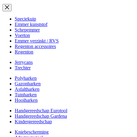
Speciekuip
Emmer kunststof
Schepemmer
Voerton
Emmer verzinkt / RVS
Regenton accessoires
Regenton
Jerrycans
Trechter
Polyharken
Gazonharken
Asfaltharken
Tuinharken
Hooiharken
Handgereedschap Eurotool
Handgereedschap Gardena
Kindergereedschap
Kniebescherming