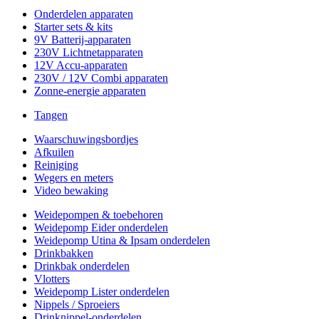
Onderdelen apparaten
Starter sets & kits
9V Batterij-apparaten
230V Lichtnetapparaten
12V Accu-apparaten
230V / 12V Combi apparaten
Zonne-energie apparaten
Tangen
Waarschuwingsbordjes
Afkuilen
Reiniging
Wegers en meters
Video bewaking
Weidepompen & toebehoren
Weidepomp Eider onderdelen
Weidepomp Utina & Ipsam onderdelen
Drinkbakken
Drinkbak onderdelen
Vlotters
Weidepomp Lister onderdelen
Nippels / Sproeiers
Drinknippel-onderdelen