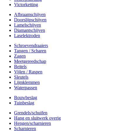
Victorketting
Afbraamschijven
Doorslijpschijven
Lamelschijven
Diamantschijven
Laselektroden
Schroevendraaiers
Tangen / Scharen
Zagen
Meetgereedschap
Beitels
Vijlen / Raspen
Sleutels
Lijmklemmen
Waterpassen
Bouwbeslag
Tuinbeslag
Grendels/schuifen
Hang en sluitwerk overig
Hengen/scharnieren
Scharnieren