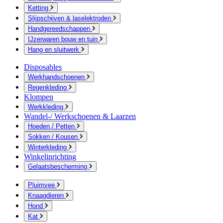
Ketting
Slijpschijven & laselektroden
Handgereedschappen
IJzerwaren bouw en tuin
Hang en sluitwerk
Disposables
Werkhandschoenen
Regenkleding
Klompen
Werkkleding
Wandel-/ Werkschoenen & Laarzen
Hoeden / Petten
Sokken / Kousen
Winterkleding
Winkelinrichting
Gelaatsbescherming
Pluimvee
Knaagdieren
Hond
Kat