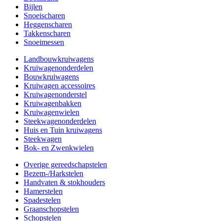
Bijlen
Snoeischaren
Heggenscharen
Takkenscharen
Snoeimessen
Landbouwkruiwagens
Kruiwagenonderdelen
Bouwkruiwagens
Kruiwagen accessoires
Kruiwagenonderstel
Kruiwagenbakken
Kruiwagenwielen
Steekwagenonderdelen
Huis en Tuin kruiwagens
Steekwagen
Bok- en Zwenkwielen
Overige gereedschapstelen
Bezem-/Harkstelen
Handvaten & stokhouders
Hamerstelen
Spadestelen
Graanschopstelen
Schopstelen