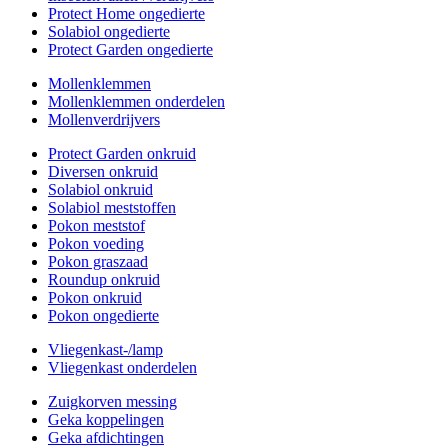
Protect Home ongedierte
Solabiol ongedierte
Protect Garden ongedierte
Mollenklemmen
Mollenklemmen onderdelen
Mollenverdrijvers
Protect Garden onkruid
Diversen onkruid
Solabiol onkruid
Solabiol meststoffen
Pokon meststof
Pokon voeding
Pokon graszaad
Roundup onkruid
Pokon onkruid
Pokon ongedierte
Vliegenkast-/lamp
Vliegenkast onderdelen
Zuigkorven messing
Geka koppelingen
Geka afdichtingen