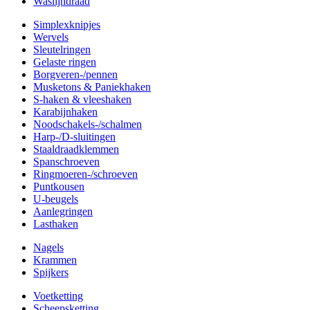
Waslijndraad
Simplexknipjes
Wervels
Sleutelringen
Gelaste ringen
Borgveren-/pennen
Musketons & Paniekhaken
S-haken & vleeshaken
Karabijnhaken
Noodschakels-/schalmen
Harp-/D-sluitingen
Staaldraadklemmen
Spanschroeven
Ringmoeren-/schroeven
Puntkousen
U-beugels
Aanlegringen
Lasthaken
Nagels
Krammen
Spijkers
Voetketting
Scheepsketting