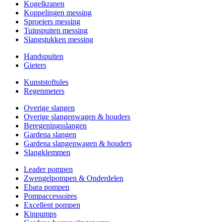
Kogelkranen
Koppelingen messing
Sproeiers messing
Tuinspuiten messing
Slangstukken messing
Handspuiten
Gieters
Kunststoftules
Regenmeters
Overige slangen
Overige slangenwagen & houders
Beregeningsslangen
Gardena slangen
Gardena slangenwagen & houders
Slangklemmen
Leader pompen
Zwengelpompen & Onderdelen
Ebara pompen
Pompaccessoires
Excellent pompen
Kinpumps