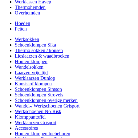
Werkjassen Havep
Thermohemden
Overhemden
Hoeden
Petten
Werksokken
Schoenklompen Sika
Thermo sokken / kousen
Lieslaarzen & waadbroeken
Houten klompen
Wandelsokken
Laarzen vrije tijd
Werklaarzen Dunlop
Kunststof klompen
Schoenklompen Simson
Schoenklompen Strovels
Schoenklompen overige merken
Wandel-/ Werkschoenen Grisport
Werkschoenen No-Risk
Klomppantoffel
Werklaarzen Grisport
Accessoires
Houten klompen toebehoren