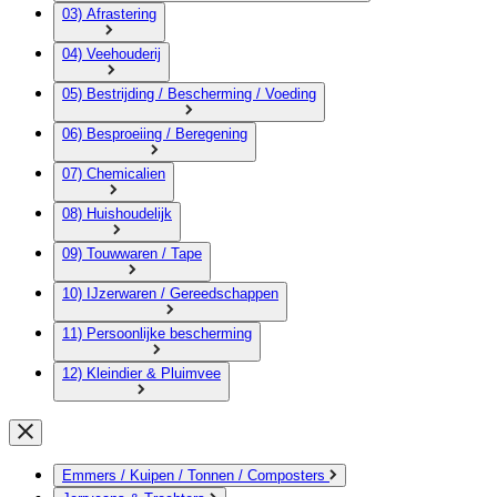
03) Afrastering
04) Veehouderij
05) Bestrijding / Bescherming / Voeding
06) Besproeiing / Beregening
07) Chemicalien
08) Huishoudelijk
09) Touwwaren / Tape
10) IJzerwaren / Gereedschappen
11) Persoonlijke bescherming
12) Kleindier & Pluimvee
Emmers / Kuipen / Tonnen / Composters