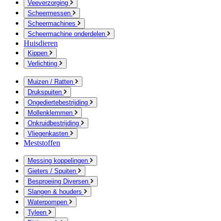
Veeverzorging
Scheermessen
Scheermachines
Scheermachine onderdelen
Huisdieren
Kippen
Verlichting
Muizen / Ratten
Drukspuiten
Ongediertebestrijding
Mollenklemmen
Onkruidbestrijding
Vliegenkasten
Meststoffen
Messing koppelingen
Gieters / Spuiten
Besproeiing Diversen
Slangen & houders
Waterpompen
Tyleen