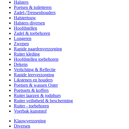
Halsters
Poetsen & toiletteren
Zadel-/Trensenhouders
Halstertouw
Halsters diversen
Hoofdstellen
Zadel & toebehoren
Longeren
Zwepen
Rapide paardenverzorging
Ruiter kleding
Hoofdstellen toebehoren
Dekens
Verlichting & Reflectie
Rapide leerverzorging
Likstenen en houders
Poetsen & wassen Oster
Poetssets & koffers
Ruiter laarzen & jodphurs
Ruiter veiligheid & bescherming
Ruiter - toebehoren
Voerbak kunststof
Klauwverzorging
Diversen