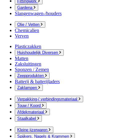
Fittingwerk
Gardena
Slangenwagen-/houders
Olie / Vetten
Chemicalien
Verven
Plasticzakken
Huishoudelijk Diversen
Matten
Zaksluitingen
Sponzen / Zemen
Zeepprodukten
Batterij & batterijladers
Zaklampen
Verpakking-/ verbindingsmateriaal
Touw / Koord
Afdekmateriaal
Staalkabel
Kleine ijzerwaren
Spijkers, Nagels & Krammen