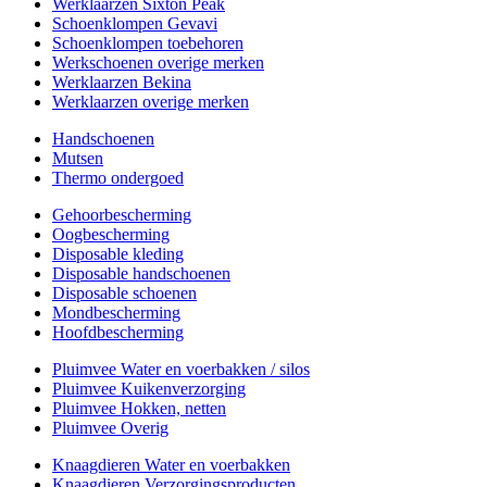
Werklaarzen Sixton Peak
Schoenklompen Gevavi
Schoenklompen toebehoren
Werkschoenen overige merken
Werklaarzen Bekina
Werklaarzen overige merken
Handschoenen
Mutsen
Thermo ondergoed
Gehoorbescherming
Oogbescherming
Disposable kleding
Disposable handschoenen
Disposable schoenen
Mondbescherming
Hoofdbescherming
Pluimvee Water en voerbakken / silos
Pluimvee Kuikenverzorging
Pluimvee Hokken, netten
Pluimvee Overig
Knaagdieren Water en voerbakken
Knaagdieren Verzorgingsproducten