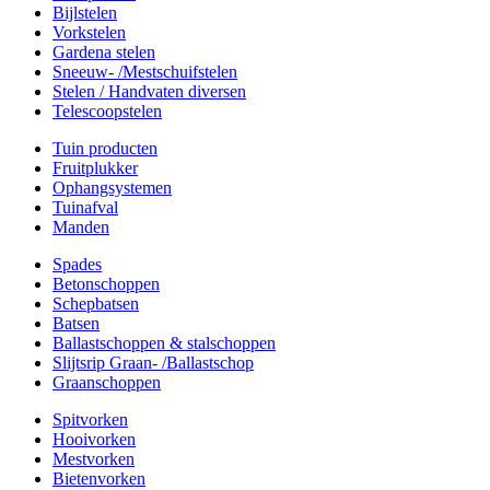
Bijlstelen
Vorkstelen
Gardena stelen
Sneeuw- /Mestschuifstelen
Stelen / Handvaten diversen
Telescoopstelen
Tuin producten
Fruitplukker
Ophangsystemen
Tuinafval
Manden
Spades
Betonschoppen
Schepbatsen
Batsen
Ballastschoppen & stalschoppen
Slijtsrip Graan- /Ballastschop
Graanschoppen
Spitvorken
Hooivorken
Mestvorken
Bietenvorken