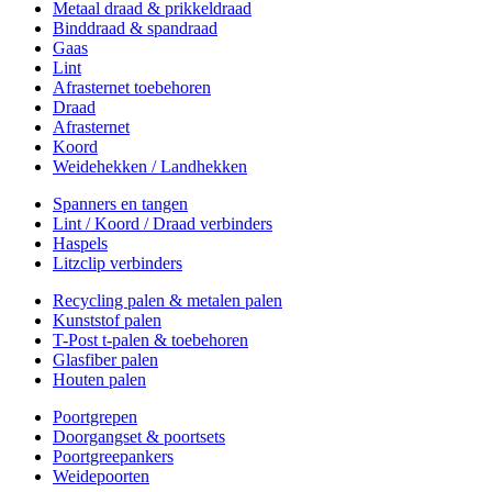
Metaal draad & prikkeldraad
Binddraad & spandraad
Gaas
Lint
Afrasternet toebehoren
Draad
Afrasternet
Koord
Weidehekken / Landhekken
Spanners en tangen
Lint / Koord / Draad verbinders
Haspels
Litzclip verbinders
Recycling palen & metalen palen
Kunststof palen
T-Post t-palen & toebehoren
Glasfiber palen
Houten palen
Poortgrepen
Doorgangset & poortsets
Poortgreepankers
Weidepoorten