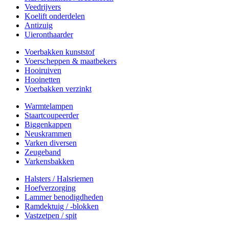
Veedrijvers
Koelift onderdelen
Antizuig
Uieronthaarder
Voerbakken kunststof
Voerscheppen & maatbekers
Hooiruiven
Hooinetten
Voerbakken verzinkt
Warmtelampen
Staartcoupeerder
Biggenkappen
Neuskrammen
Varken diversen
Zeugeband
Varkensbakken
Halsters / Halsriemen
Hoefverzorging
Lammer benodigdheden
Ramdektuig / -blokken
Vastzetpen / spit