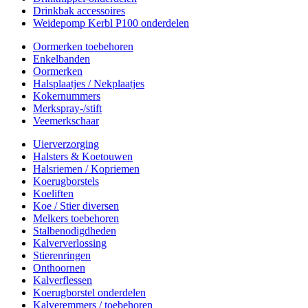
Drinkbak accessoires
Weidepomp Kerbl P100 onderdelen
Oormerken toebehoren
Enkelbanden
Oormerken
Halsplaatjes / Nekplaatjes
Kokernummers
Merkspray-/stift
Veemerkschaar
Uierverzorging
Halsters & Koetouwen
Halsriemen / Kopriemen
Koerugborstels
Koeliften
Koe / Stier diversen
Melkers toebehoren
Stalbenodigdheden
Kalververlossing
Stierenringen
Onthoornen
Kalverflessen
Koerugborstel onderdelen
Kalveremmers / toebehoren