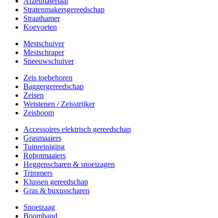
Afzetmateriaal
Stratenmakersgereedschap
Straathamer
Koevoeten
Mestschuiver
Mestschraper
Sneeuwschuiver
Zeis toebehoren
Baggergereedschap
Zeisen
Wetstenen / Zeisstrijker
Zeisboom
Accessoires elektrisch gereedschap
Grasmaaiers
Tuinreiniging
Robotmaaiers
Heggenscharen & snoeizagen
Trimmers
Klussen gereedschap
Gras & buxusscharen
Snoeizaag
Boomband