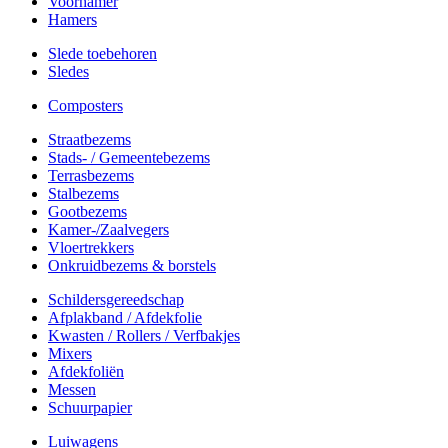
Voorhamer
Hamers
Slede toebehoren
Sledes
Composters
Straatbezems
Stads- / Gemeentebezems
Terrasbezems
Stalbezems
Gootbezems
Kamer-/Zaalvegers
Vloertrekkers
Onkruidbezems & borstels
Schildersgereedschap
Afplakband / Afdekfolie
Kwasten / Rollers / Verfbakjes
Mixers
Afdekfoliën
Messen
Schuurpapier
Luiwagens