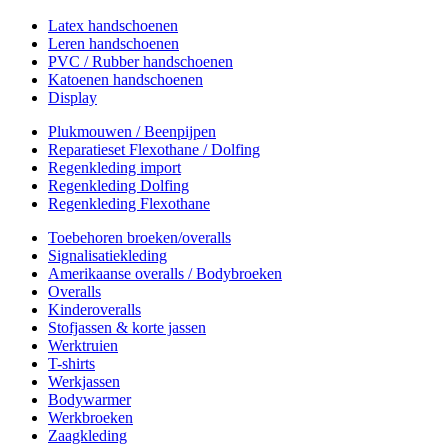
Latex handschoenen
Leren handschoenen
PVC / Rubber handschoenen
Katoenen handschoenen
Display
Plukmouwen / Beenpijpen
Reparatieset Flexothane / Dolfing
Regenkleding import
Regenkleding Dolfing
Regenkleding Flexothane
Toebehoren broeken/overalls
Signalisatiekleding
Amerikaanse overalls / Bodybroeken
Overalls
Kinderoveralls
Stofjassen & korte jassen
Werktruien
T-shirts
Werkjassen
Bodywarmer
Werkbroeken
Zaagkleding