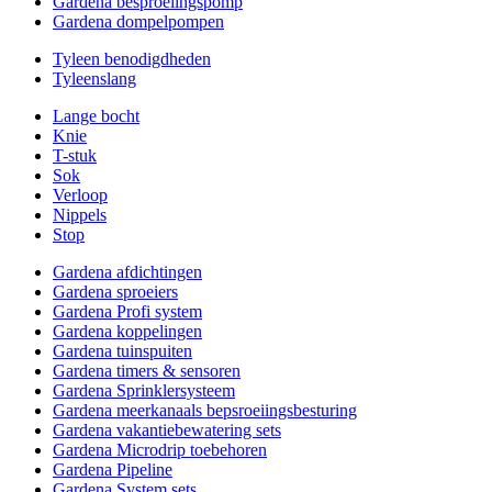
Gardena besproeiingspomp
Gardena dompelpompen
Tyleen benodigdheden
Tyleenslang
Lange bocht
Knie
T-stuk
Sok
Verloop
Nippels
Stop
Gardena afdichtingen
Gardena sproeiers
Gardena Profi system
Gardena koppelingen
Gardena tuinspuiten
Gardena timers & sensoren
Gardena Sprinklersysteem
Gardena meerkanaals bepsroeiingsbesturing
Gardena vakantiebewatering sets
Gardena Microdrip toebehoren
Gardena Pipeline
Gardena System sets