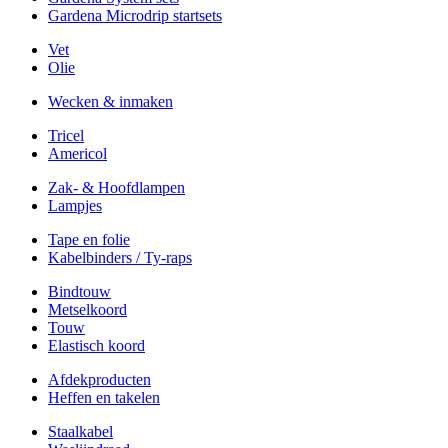
Gardena Microdrip startsets
Vet
Olie
Wecken & inmaken
Tricel
Americol
Zak- & Hoofdlampen
Lampjes
Tape en folie
Kabelbinders / Ty-raps
Bindtouw
Metselkoord
Touw
Elastisch koord
Afdekproducten
Heffen en takelen
Staalkabel