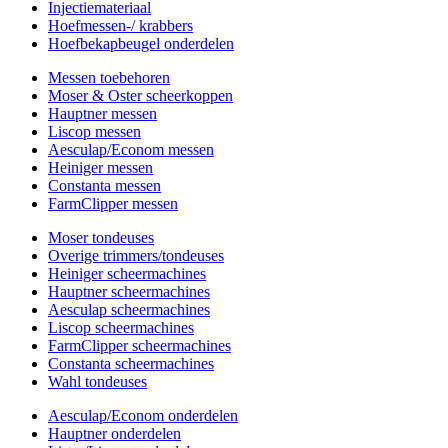
Injectiemateriaal
Hoefmessen-/ krabbers
Hoefbekapbeugel onderdelen
Messen toebehoren
Moser & Oster scheerkoppen
Hauptner messen
Liscop messen
Aesculap/Econom messen
Heiniger messen
Constanta messen
FarmClipper messen
Moser tondeuses
Overige trimmers/tondeuses
Heiniger scheermachines
Hauptner scheermachines
Aesculap scheermachines
Liscop scheermachines
FarmClipper scheermachines
Constanta scheermachines
Wahl tondeuses
Aesculap/Econom onderdelen
Hauptner onderdelen