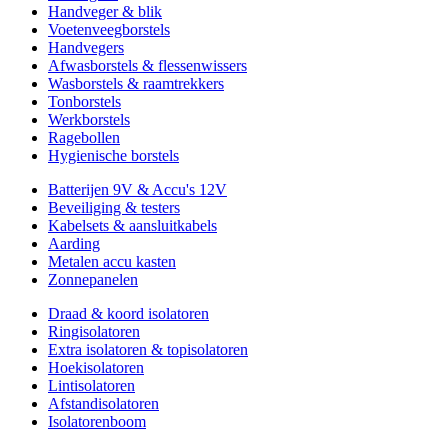
Handveger & blik
Voetenveegborstels
Handvegers
Afwasborstels & flessenwissers
Wasborstels & raamtrekkers
Tonborstels
Werkborstels
Ragebollen
Hygienische borstels
Batterijen 9V & Accu's 12V
Beveiliging & testers
Kabelsets & aansluitkabels
Aarding
Metalen accu kasten
Zonnepanelen
Draad & koord isolatoren
Ringisolatoren
Extra isolatoren & topisolatoren
Hoekisolatoren
Lintisolatoren
Afstandisolatoren
Isolatorenboom