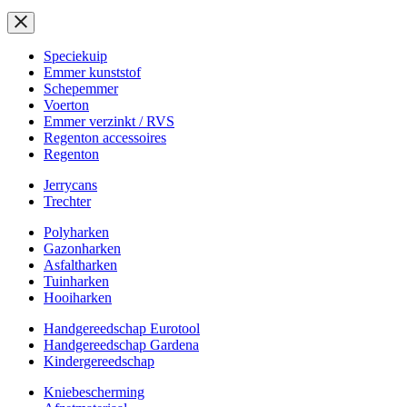
Speciekuip
Emmer kunststof
Schepemmer
Voerton
Emmer verzinkt / RVS
Regenton accessoires
Regenton
Jerrycans
Trechter
Polyharken
Gazonharken
Asfaltharken
Tuinharken
Hooiharken
Handgereedschap Eurotool
Handgereedschap Gardena
Kindergereedschap
Kniebescherming