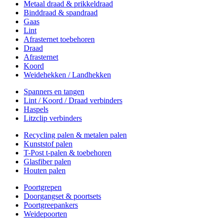
Metaal draad & prikkeldraad
Binddraad & spandraad
Gaas
Lint
Afrasternet toebehoren
Draad
Afrasternet
Koord
Weidehekken / Landhekken
Spanners en tangen
Lint / Koord / Draad verbinders
Haspels
Litzclip verbinders
Recycling palen & metalen palen
Kunststof palen
T-Post t-palen & toebehoren
Glasfiber palen
Houten palen
Poortgrepen
Doorgangset & poortsets
Poortgreepankers
Weidepoorten