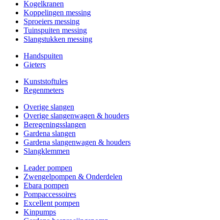
Kogelkranen
Koppelingen messing
Sproeiers messing
Tuinspuiten messing
Slangstukken messing
Handspuiten
Gieters
Kunststoftules
Regenmeters
Overige slangen
Overige slangenwagen & houders
Beregeningsslangen
Gardena slangen
Gardena slangenwagen & houders
Slangklemmen
Leader pompen
Zwengelpompen & Onderdelen
Ebara pompen
Pompaccessoires
Excellent pompen
Kinpumps