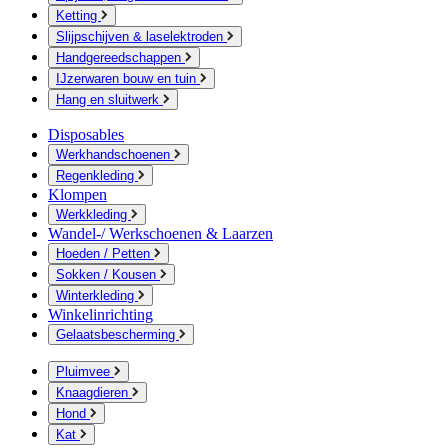
Ketting
Slijpschijven & laselektroden
Handgereedschappen
IJzerwaren bouw en tuin
Hang en sluitwerk
Disposables
Werkhandschoenen
Regenkleding
Klompen
Werkkleding
Wandel-/ Werkschoenen & Laarzen
Hoeden / Petten
Sokken / Kousen
Winterkleding
Winkelinrichting
Gelaatsbescherming
Pluimvee
Knaagdieren
Hond
Kat