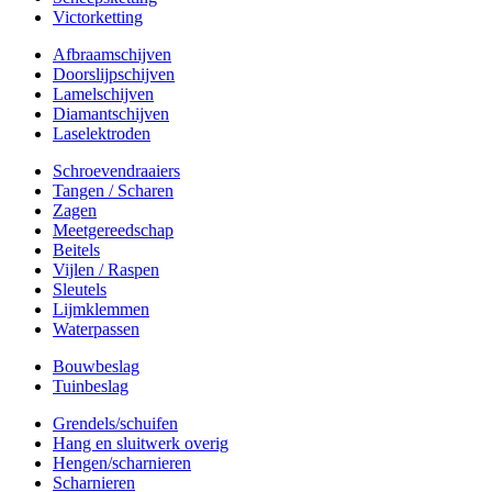
Victorketting
Afbraamschijven
Doorslijpschijven
Lamelschijven
Diamantschijven
Laselektroden
Schroevendraaiers
Tangen / Scharen
Zagen
Meetgereedschap
Beitels
Vijlen / Raspen
Sleutels
Lijmklemmen
Waterpassen
Bouwbeslag
Tuinbeslag
Grendels/schuifen
Hang en sluitwerk overig
Hengen/scharnieren
Scharnieren