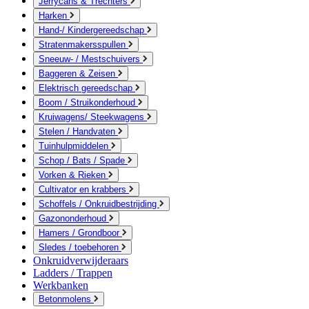
Jerrycans & Trechters
Harken
Hand-/ Kindergereedschap
Stratenmakersspullen
Sneeuw- / Mestschuivers
Baggeren & Zeisen
Elektrisch gereedschap
Boom / Struikonderhoud
Kruiwagens/ Steekwagens
Stelen / Handvaten
Tuinhulpmiddelen
Schop / Bats / Spade
Vorken & Rieken
Cultivator en krabbers
Schoffels / Onkruidbestrijding
Gazononderhoud
Hamers / Grondboor
Sledes / toebehoren
Onkruidverwijderaars
Ladders / Trappen
Werkbanken
Betonmolens