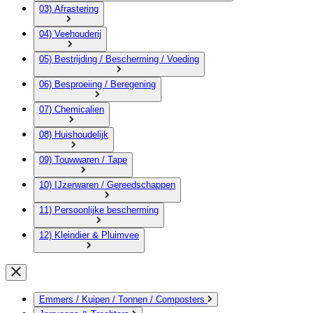
03) Afrastering
04) Veehouderij
05) Bestrijding / Bescherming / Voeding
06) Besproeiing / Beregening
07) Chemicalien
08) Huishoudelijk
09) Touwwaren / Tape
10) IJzerwaren / Gereedschappen
11) Persoonlijke bescherming
12) Kleindier & Pluimvee
Emmers / Kuipen / Tonnen / Composters