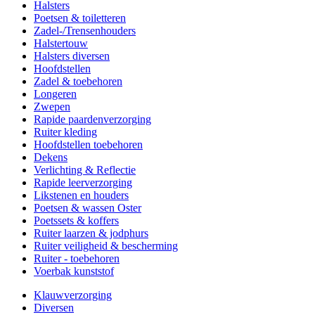
Halsters
Poetsen & toiletteren
Zadel-/Trensenhouders
Halstertouw
Halsters diversen
Hoofdstellen
Zadel & toebehoren
Longeren
Zwepen
Rapide paardenverzorging
Ruiter kleding
Hoofdstellen toebehoren
Dekens
Verlichting & Reflectie
Rapide leerverzorging
Likstenen en houders
Poetsen & wassen Oster
Poetssets & koffers
Ruiter laarzen & jodphurs
Ruiter veiligheid & bescherming
Ruiter - toebehoren
Voerbak kunststof
Klauwverzorging
Diversen