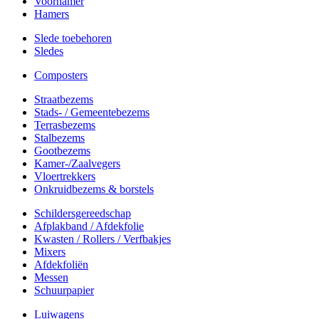
Voorhamer
Hamers
Slede toebehoren
Sledes
Composters
Straatbezems
Stads- / Gemeentebezems
Terrasbezems
Stalbezems
Gootbezems
Kamer-/Zaalvegers
Vloertrekkers
Onkruidbezems & borstels
Schildersgereedschap
Afplakband / Afdekfolie
Kwasten / Rollers / Verfbakjes
Mixers
Afdekfoliën
Messen
Schuurpapier
Luiwagens