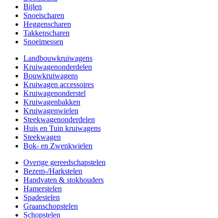
Bijlen
Snoeischaren
Heggenscharen
Takkenscharen
Snoeimessen
Landbouwkruiwagens
Kruiwagenonderdelen
Bouwkruiwagens
Kruiwagen accessoires
Kruiwagenonderstel
Kruiwagenbakken
Kruiwagenwielen
Steekwagenonderdelen
Huis en Tuin kruiwagens
Steekwagen
Bok- en Zwenkwielen
Overige gereedschapstelen
Bezem-/Harkstelen
Handvaten & stokhouders
Hamerstelen
Spadestelen
Graanschopstelen
Schopstelen