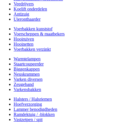
Veedrijvers
Koelift onderdelen
Antizuig
Uieronthaarder
Voerbakken kunststof
Voerscheppen & maatbekers
Hooiruiven
Hooinetten
Voerbakken verzinkt
Warmtelampen
Staartcoupeerder
Biggenkappen
Neuskrammen
Varken diversen
Zeugeband
Varkensbakken
Halsters / Halsriemen
Hoefverzorging
Lammer benodigdheden
Ramdektuig / -blokken
Vastzetpen / spit