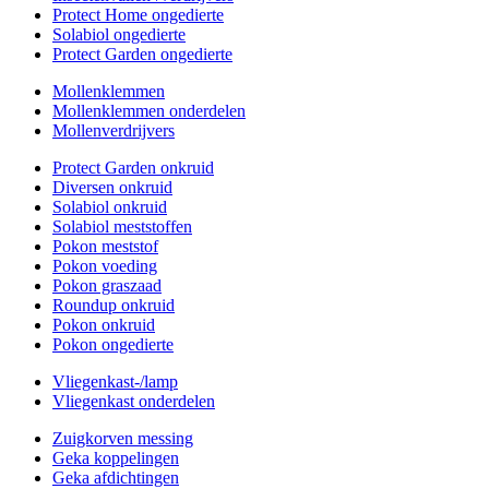
Protect Home ongedierte
Solabiol ongedierte
Protect Garden ongedierte
Mollenklemmen
Mollenklemmen onderdelen
Mollenverdrijvers
Protect Garden onkruid
Diversen onkruid
Solabiol onkruid
Solabiol meststoffen
Pokon meststof
Pokon voeding
Pokon graszaad
Roundup onkruid
Pokon onkruid
Pokon ongedierte
Vliegenkast-/lamp
Vliegenkast onderdelen
Zuigkorven messing
Geka koppelingen
Geka afdichtingen