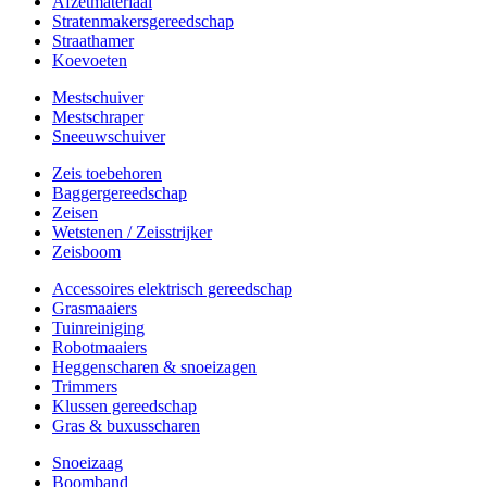
Afzetmateriaal
Stratenmakersgereedschap
Straathamer
Koevoeten
Mestschuiver
Mestschraper
Sneeuwschuiver
Zeis toebehoren
Baggergereedschap
Zeisen
Wetstenen / Zeisstrijker
Zeisboom
Accessoires elektrisch gereedschap
Grasmaaiers
Tuinreiniging
Robotmaaiers
Heggenscharen & snoeizagen
Trimmers
Klussen gereedschap
Gras & buxusscharen
Snoeizaag
Boomband