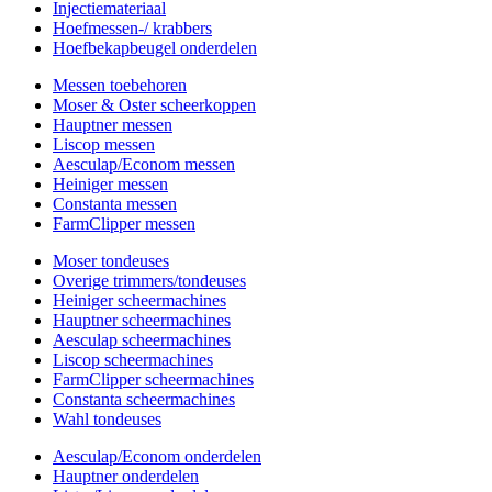
Injectiemateriaal
Hoefmessen-/ krabbers
Hoefbekapbeugel onderdelen
Messen toebehoren
Moser & Oster scheerkoppen
Hauptner messen
Liscop messen
Aesculap/Econom messen
Heiniger messen
Constanta messen
FarmClipper messen
Moser tondeuses
Overige trimmers/tondeuses
Heiniger scheermachines
Hauptner scheermachines
Aesculap scheermachines
Liscop scheermachines
FarmClipper scheermachines
Constanta scheermachines
Wahl tondeuses
Aesculap/Econom onderdelen
Hauptner onderdelen