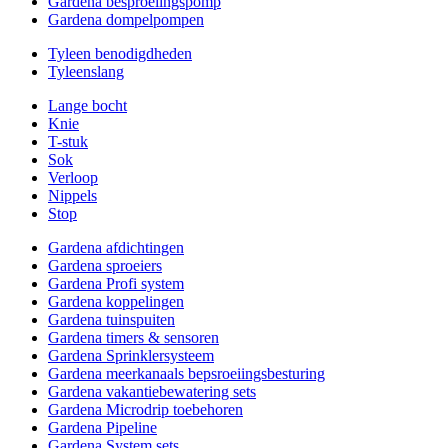
Gardena besproeiingspomp
Gardena dompelpompen
Tyleen benodigdheden
Tyleenslang
Lange bocht
Knie
T-stuk
Sok
Verloop
Nippels
Stop
Gardena afdichtingen
Gardena sproeiers
Gardena Profi system
Gardena koppelingen
Gardena tuinspuiten
Gardena timers & sensoren
Gardena Sprinklersysteem
Gardena meerkanaals bepsroeiingsbesturing
Gardena vakantiebewatering sets
Gardena Microdrip toebehoren
Gardena Pipeline
Gardena System sets