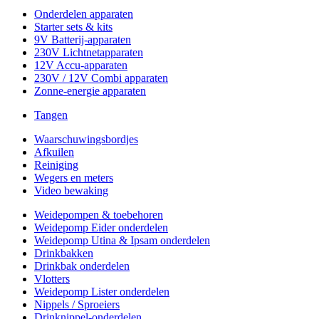
Onderdelen apparaten
Starter sets & kits
9V Batterij-apparaten
230V Lichtnetapparaten
12V Accu-apparaten
230V / 12V Combi apparaten
Zonne-energie apparaten
Tangen
Waarschuwingsbordjes
Afkuilen
Reiniging
Wegers en meters
Video bewaking
Weidepompen & toebehoren
Weidepomp Eider onderdelen
Weidepomp Utina & Ipsam onderdelen
Drinkbakken
Drinkbak onderdelen
Vlotters
Weidepomp Lister onderdelen
Nippels / Sproeiers
Drinknippel-onderdelen