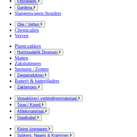
Fittingwerk
Gardena
Slangenwagen-/houders
Olie / Vetten
Chemicalien
Verven
Plasticzakken
Huishoudelijk Diversen
Matten
Zaksluitingen
Sponzen / Zemen
Zeepprodukten
Batterij & batterijladers
Zaklampen
Verpakking-/ verbindingsmateriaal
Touw / Koord
Afdekmateriaal
Staalkabel
Kleine ijzerwaren
Spijkers, Nagels & Krammen