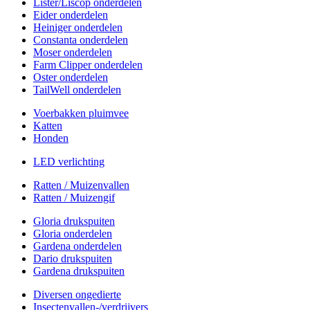
Lister/Liscop onderdelen
Eider onderdelen
Heiniger onderdelen
Constanta onderdelen
Moser onderdelen
Farm Clipper onderdelen
Oster onderdelen
TailWell onderdelen
Voerbakken pluimvee
Katten
Honden
LED verlichting
Ratten / Muizenvallen
Ratten / Muizengif
Gloria drukspuiten
Gloria onderdelen
Gardena onderdelen
Dario drukspuiten
Gardena drukspuiten
Diversen ongedierte
Insectenvallen-/verdrijvers