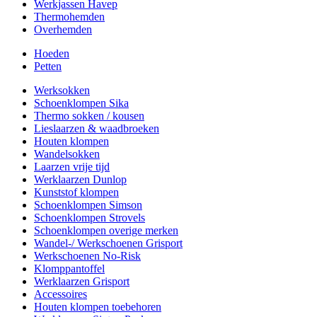
Werkjassen Havep
Thermohemden
Overhemden
Hoeden
Petten
Werksokken
Schoenklompen Sika
Thermo sokken / kousen
Lieslaarzen & waadbroeken
Houten klompen
Wandelsokken
Laarzen vrije tijd
Werklaarzen Dunlop
Kunststof klompen
Schoenklompen Simson
Schoenklompen Strovels
Schoenklompen overige merken
Wandel-/ Werkschoenen Grisport
Werkschoenen No-Risk
Klomppantoffel
Werklaarzen Grisport
Accessoires
Houten klompen toebehoren