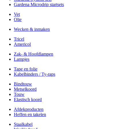
Gardena Microdrip startsets
Vet
Olie
Wecken & inmaken
Tricel
Americol
Zak- & Hoofdlampen
Lampjes
Tape en folie
Kabelbinders / Ty-raps
Bindtouw
Metselkoord
Touw
Elastisch koord
Afdekproducten
Heffen en takelen
Staalkabel