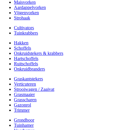
Maisvorken
Aardappelvorken
Vijgenvorken
Strohaak
Cultivators
Tuinkrabbers
Hakken
Schoffels
Onkruidstekers & krabbers
Hartschoffels
Ruitschoffels
Onkruidbranders
Graskantstekers
Verticuteren
Strooiwagen / Zaaivat
Grasmaaier
Grasscharen
Gazonrol
Trimmer
Grondboor
Tuinhamer