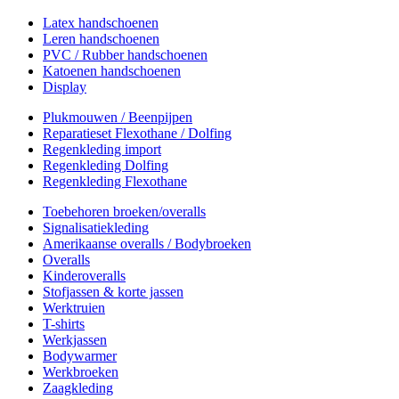
Latex handschoenen
Leren handschoenen
PVC / Rubber handschoenen
Katoenen handschoenen
Display
Plukmouwen / Beenpijpen
Reparatieset Flexothane / Dolfing
Regenkleding import
Regenkleding Dolfing
Regenkleding Flexothane
Toebehoren broeken/overalls
Signalisatiekleding
Amerikaanse overalls / Bodybroeken
Overalls
Kinderoveralls
Stofjassen & korte jassen
Werktruien
T-shirts
Werkjassen
Bodywarmer
Werkbroeken
Zaagkleding