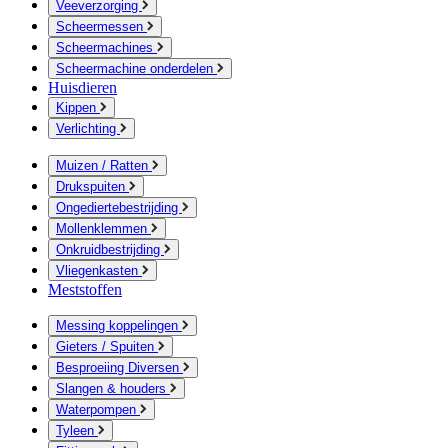
Veeverzorging
Scheermessen
Scheermachines
Scheermachine onderdelen
Huisdieren
Kippen
Verlichting
Muizen / Ratten
Drukspuiten
Ongediertebestrijding
Mollenklemmen
Onkruidbestrijding
Vliegenkasten
Meststoffen
Messing koppelingen
Gieters / Spuiten
Besproeiing Diversen
Slangen & houders
Waterpompen
Tyleen