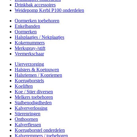
Drinkbak accessoires
Weidepomp Kerbl P100 onderdelen
Oormerken toebehoren
Enkelbanden
Oormerken
Halsplaatjes / Nekplaatjes
Kokernummers
Merkspray-/stift
Veemerkschaar
Uierverzorging
Halsters & Koetouwen
Halsriemen / Kopriemen
Koerugborstels
Koeliften
Koe / Stier diversen
Melkers toebehoren
Stalbenodigdheden
Kalververlossing
Stierenringen
Onthoornen
Kalverflessen
Koerugborstel onderdelen
Kalveremmers / toebehoren