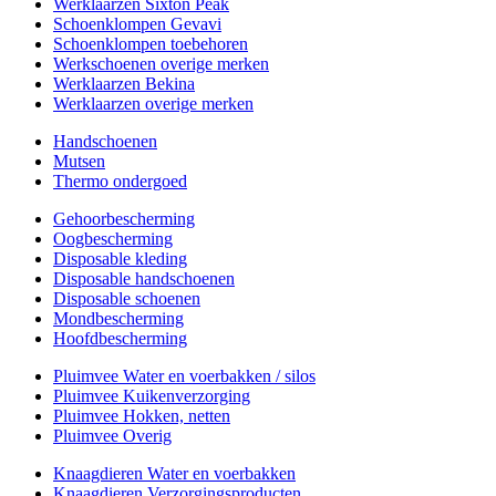
Werklaarzen Sixton Peak
Schoenklompen Gevavi
Schoenklompen toebehoren
Werkschoenen overige merken
Werklaarzen Bekina
Werklaarzen overige merken
Handschoenen
Mutsen
Thermo ondergoed
Gehoorbescherming
Oogbescherming
Disposable kleding
Disposable handschoenen
Disposable schoenen
Mondbescherming
Hoofdbescherming
Pluimvee Water en voerbakken / silos
Pluimvee Kuikenverzorging
Pluimvee Hokken, netten
Pluimvee Overig
Knaagdieren Water en voerbakken
Knaagdieren Verzorgingsproducten