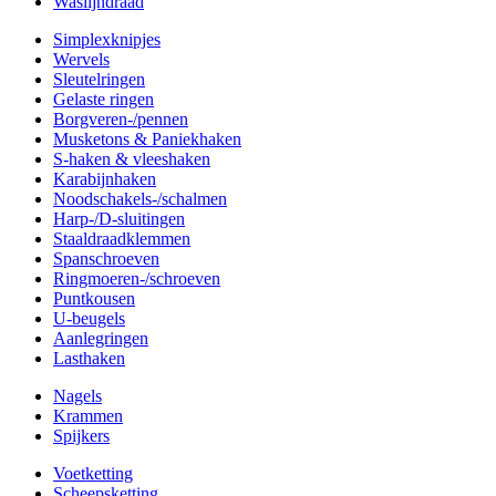
Waslijndraad
Simplexknipjes
Wervels
Sleutelringen
Gelaste ringen
Borgveren-/pennen
Musketons & Paniekhaken
S-haken & vleeshaken
Karabijnhaken
Noodschakels-/schalmen
Harp-/D-sluitingen
Staaldraadklemmen
Spanschroeven
Ringmoeren-/schroeven
Puntkousen
U-beugels
Aanlegringen
Lasthaken
Nagels
Krammen
Spijkers
Voetketting
Scheepsketting