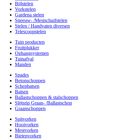
Bijlstelen
Vorkstelen
Gardena stelen
Sneeuw- /Mestschuifstelen
Stelen / Handvaten diversen
Telescoopstelen
Tuin producten
Fruitplukker
Ophangsystemen
Tuinafval
Manden
Spades
Betonschoppen
Schepbatsen
Batsen
Ballastschoppen & stalschoppen
Slijtsrip Graan- /Ballastschop
Graanschoppen
Spitvorken
Hooivorken
Mestvorken
Bietenvorken